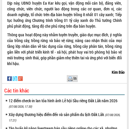
Dịp này, UBND huyện Ea Kar kêu gọi, vận động mỗi cán bộ, đảng viên,
Tất cả:
66054325
công chức, viên chức, người lao động trong các cơ quan, đơn vị, các
doanh nghiệp, tổ chức trên địa bàn huyện trồng ít nhất 01 cây xanh; Tiếp
tục hưởng ứng Chương trình trồng 01 tỷ cây xanh do Thủ tướng Chính
phủ phát động, tăng độ che phủ rừng trên địa bàn huyện.
Thông qua hoạt động này nhằm tuyên truyền, giáo dục mục đích, ý nghĩa
của trồng cây, trồng rừng và bảo vệ rừng; nâng cao nhận thức của mọi
tầng lớp nhân dân về tác dụng của rừng, trồng cây phân tán, trồng rừng
gắn liền với phát triển kinh tế - xã hội, phát huy vai trò phòng hộ bảo vệ
môi trường sinh thái, góp phần giảm nhẹ thiên tai và ứng phó với biến đổi
khí hậu.
Kim Bảo
In
Các tin khác
12 điểm check-in lan tỏa hình ảnh Lễ hội Sầu riêng Đắk Lắk năm 2026
(07/08/2026, 17:30)
Xây dựng thương hiệu điểm đến và sản phẩm du lịch Đắk Lắk
(07/08/2026,
17:21)
Tập huấn kỹ năng livestream bán sầu riêng online cho các xã, phường