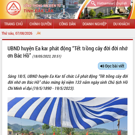
|
Vietnamese
English
TRANG CHỦ
CHÍNH QUYỀN
CÔNG DÂN
DOANH NGHIỆP
DU KHÁCH
Thứ sáu, 07/08/2026
CHÀO MỪNG ĐẾ
GIỚI THIỆU
UBND huyện Ea kar phát động “Tết trồng cây đời đời nhớ
ơn Bác Hồ”
(18/05/2023, 20:51)
LÃNH ĐẠO UBND TỈNH
Đọc bài viết
TIN TỨC SỰ KIỆN
Sáng 18/5, UBND huyện Ea Kar tổ chức Lễ phát động “Tết trồng cây đời
SỞ, BAN, NGÀNH
đời nhớ ơn Bác Hồ” chào mừng kỷ niệm 133 năm ngày sinh Chủ tịch Hồ
Chí Minh vĩ đại (19/5/1890 - 19/5/2023).
UBND CÁC XÃ, PHƯỜNG
THÔNG TIN CHỈ ĐẠO ĐIỀU HÀNH
HỆ THỐNG VĂN BẢN
VĂN BẢN HĐND TỈNH