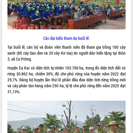
ĐIỂM TIN VĂN BẢN
QUY HOẠCH - KẾ HOẠCH
Các đại biểu tham dự buổi lễ.
Tại buổi lễ, cán bộ và đoàn viên thanh niên đã tham gia trồng 100 cây
xanh (80 cây Sao đen và 20 cây Kơ nia) do người dân hiến tặng tại thôn
3, xã Cư Prông.
Huyện Ea Kar có diện tích tự nhiên 103.700 ha, trong đó diện tích đất có
rừng 30.862 ha, chiếm 30%; độ che phủ rừng của huyện năm 2022 đạt
29,7%. Đảng bộ huyện lần thứ IX phấn đấu đưa diện tích rừng trồng mới
và cây phân tán hàng năm 250 ha; tỷ lệ che phủ rừng đến năm 2025 đạt
31,13%.