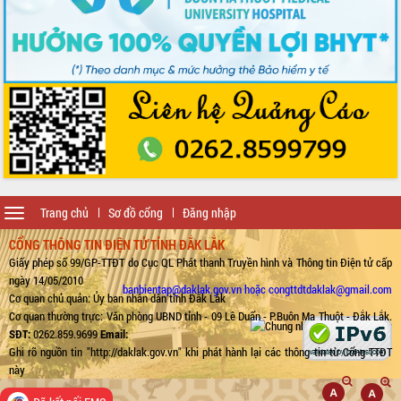
Toggle
Trang chủ
Sơ đồ cổng
Đăng nhập
navigation
CỔNG THÔNG TIN ĐIỆN TỬ TỈNH ĐẮK LẮK
Giấy phép số 99/GP-TTĐT do Cục QL Phát thanh Truyền hình và Thông tin Điện tử cấp
ngày 14/05/2010
banbientap@daklak.gov.vn hoặc congttdtdaklak@gmail.com
Cơ quan chủ quản: Ủy ban nhân dân tỉnh Đắk Lắk
Cơ quan thường trực: Văn phòng UBND tỉnh - 09 Lê Duẩn - P.Buôn Ma Thuột - Đắk Lắk.
SĐT:
0262.859.9699
Email:
Ghi rõ nguồn tin "http://daklak.gov.vn" khi phát hành lại các thông tin từ Cổng TTĐT
này