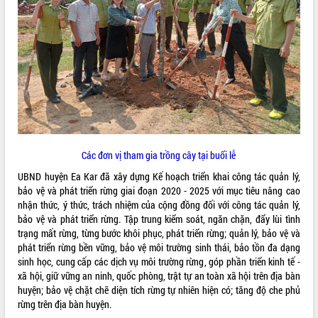
VIDEO
Không có file video nào để phát.
ALBUM ẢNH
Các đơn vị tham gia trồng cây tại buổi lễ
UBND huyện Ea Kar đã xây dựng Kế hoạch triển khai công tác quản lý,
bảo vệ và phát triển rừng giai đoạn 2020 - 2025 với mục tiêu nâng cao
nhận thức, ý thức, trách nhiệm của cộng đồng đối với công tác quản lý,
LIÊN KẾT WEB
bảo vệ và phát triển rừng. Tập trung kiểm soát, ngăn chặn, đẩy lùi tình
trạng mất rừng, từng bước khôi phục, phát triển rừng; quản lý, bảo vệ và
phát triển rừng bền vững, bảo vệ môi trường sinh thái, bảo tồn đa dạng
sinh học, cung cấp các dịch vụ môi trường rừng, góp phần triển kinh tế -
xã hội, giữ vững an ninh, quốc phòng, trật tự an toàn xã hội trên địa bàn
THỐNG KÊ TRUY CẬP
huyện; bảo vệ chặt chẽ diện tích rừng tự nhiên hiện có; tăng độ che phủ
rừng trên địa bàn huyện.
Hôm nay:
9002