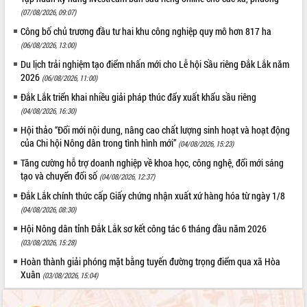
(07/08/2026, 09:07)
Công bố chủ trương đầu tư hai khu công nghiệp quy mô hơn 817 ha
(06/08/2026, 13:00)
Du lịch trải nghiệm tạo điểm nhấn mới cho Lễ hội Sầu riêng Đắk Lắk năm
2026
(06/08/2026, 11:00)
Đắk Lắk triển khai nhiều giải pháp thúc đẩy xuất khẩu sầu riêng
(04/08/2026, 16:30)
Hội thảo “Đổi mới nội dung, nâng cao chất lượng sinh hoạt và hoạt động
của Chi hội Nông dân trong tình hình mới”
(04/08/2026, 15:23)
Tăng cường hỗ trợ doanh nghiệp về khoa học, công nghệ, đổi mới sáng
tạo và chuyển đổi số
(04/08/2026, 12:37)
Đắk Lắk chính thức cấp Giấy chứng nhận xuất xứ hàng hóa từ ngày 1/8
(04/08/2026, 08:30)
Hội Nông dân tỉnh Đắk Lắk sơ kết công tác 6 tháng đầu năm 2026
(03/08/2026, 15:28)
Hoàn thành giải phóng mặt bằng tuyến đường trọng điểm qua xã Hòa
Xuân
(03/08/2026, 15:04)