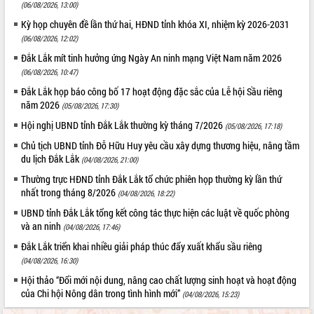
(06/08/2026, 13:00)
Kỳ họp chuyên đề lần thứ hai, HĐND tỉnh khóa XI, nhiệm kỳ 2026-2031
(06/08/2026, 12:02)
Đắk Lắk mít tinh hưởng ứng Ngày An ninh mạng Việt Nam năm 2026
(06/08/2026, 10:47)
Đắk Lắk họp báo công bố 17 hoạt động đặc sắc của Lễ hội Sầu riêng
năm 2026
(05/08/2026, 17:30)
Hội nghị UBND tỉnh Đắk Lắk thường kỳ tháng 7/2026
(05/08/2026, 17:18)
Chủ tịch UBND tỉnh Đỗ Hữu Huy yêu cầu xây dựng thương hiệu, nâng tầm
du lịch Đắk Lắk
(04/08/2026, 21:00)
Thường trực HĐND tỉnh Đắk Lắk tổ chức phiên họp thường kỳ lần thứ
nhất trong tháng 8/2026
(04/08/2026, 18:22)
UBND tỉnh Đắk Lắk tổng kết công tác thực hiện các luật về quốc phòng
và an ninh
(04/08/2026, 17:46)
Đắk Lắk triển khai nhiều giải pháp thúc đẩy xuất khẩu sầu riêng
(04/08/2026, 16:30)
Hội thảo “Đổi mới nội dung, nâng cao chất lượng sinh hoạt và hoạt động
của Chi hội Nông dân trong tình hình mới”
(04/08/2026, 15:23)