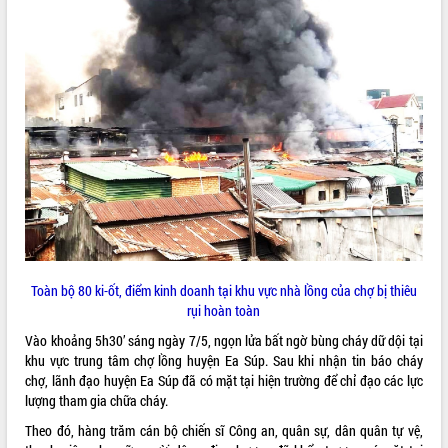
ĐIỂM TIN VĂN BẢN
QUY HOẠCH - KẾ HOẠCH
Toàn bộ 80 ki-ốt, điểm kinh doanh tại khu vực nhà lồng của chợ bị thiêu
rụi hoàn toàn
Vào khoảng 5h30’ sáng ngày 7/5, ngọn lửa bất ngờ bùng cháy dữ dội tại
khu vực trung tâm chợ lồng huyện Ea Súp. Sau khi nhận tin báo cháy
chợ, lãnh đạo huyện Ea Súp đã có mặt tại hiện trường để chỉ đạo các lực
lượng tham gia chữa cháy.
Theo đó, hàng trăm cán bộ chiến sĩ Công an, quân sự, dân quân tự vệ,