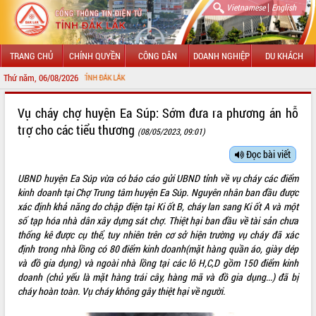
|
Vietnamese
English
TRANG CHỦ
CHÍNH QUYỀN
CÔNG DÂN
DOANH NGHIỆP
DU KHÁCH
Thứ năm, 06/08/2026
CHÀO 
GIỚI THIỆU
Vụ cháy chợ huyện Ea Súp: Sớm đưa ra phương án hỗ
trợ cho các tiểu thương
(08/05/2023, 09:01)
LÃNH ĐẠO UBND TỈNH
Đọc bài viết
TIN TỨC SỰ KIỆN
UBND huyện Ea Súp vừa có báo cáo gửi UBND tỉnh về vụ cháy các điểm
SỞ, BAN, NGÀNH
kinh doanh tại Chợ Trung tâm huyện Ea Súp. Nguyên nhân ban đầu được
xác định khả năng do chập điện tại Ki ốt B, cháy lan sang Ki ốt A và một
UBND CÁC XÃ, PHƯỜNG
số tạp hóa nhà dân xây dựng sát chợ. Thiệt hại ban đầu về tài sản chưa
thống kê được cụ thể, tuy nhiên trên cơ sở hiện trường vụ cháy đã xác
định trong nhà lồng có 80 điểm kinh doanh(mặt hàng quần áo, giày dép
THÔNG TIN CHỈ ĐẠO ĐIỀU HÀNH
và đồ gia dụng) và ngoài nhà lồng tại các lô H,C,D gồm 150 điểm kinh
doanh (chủ yếu là mặt hàng trái cây, hàng mã và đồ gia dụng...) đã bị
HỆ THỐNG VĂN BẢN
cháy hoàn toàn. Vụ cháy không gây thiệt hại về người.
VĂN BẢN HĐND TỈNH