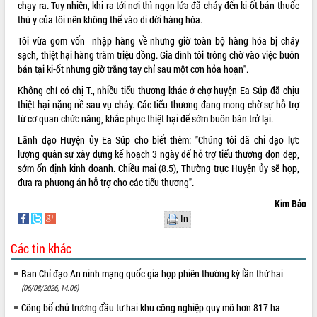
chạy ra. Tuy nhiên, khi ra tới nơi thì ngọn lửa đã cháy đến ki-ốt bán thuốc
thú y của tôi nên không thể vào di dời hàng hóa.
Tôi vừa gom vốn nhập hàng về nhưng giờ toàn bộ hàng hóa bị cháy
sạch, thiệt hại hàng trăm triệu đồng. Gia đình tôi trông chờ vào việc buôn
bán tại ki-ốt nhưng giờ trắng tay chỉ sau một cơn hỏa hoạn".
Không chỉ có chị T., nhiều tiểu thương khác ở chợ huyện Ea Súp đã chịu
thiệt hại nặng nề sau vụ cháy. Các tiểu thương đang mong chờ sự hỗ trợ
từ cơ quan chức năng, khắc phục thiệt hại để sớm buôn bán trở lại.
Lãnh đạo Huyện ủy Ea Súp cho biết thêm: "Chúng tôi đã chỉ đạo lực
lượng quân sự xây dựng kế hoạch 3 ngày để hỗ trợ tiểu thương dọn dẹp,
sớm ổn định kinh doanh. Chiều mai (8.5), Thường trực Huyện ủy sẽ họp,
đưa ra phương án hỗ trợ cho các tiểu thương".
Kim Bảo
In
Các tin khác
Ban Chỉ đạo An ninh mạng quốc gia họp phiên thường kỳ lần thứ hai
(06/08/2026, 14:06)
Công bố chủ trương đầu tư hai khu công nghiệp quy mô hơn 817 ha