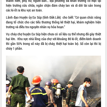
thanh niên, phụ nữ, người dân… địa phương đã khẩn trương có mặt tại
hiện trường cứu chữa, ngăn chặn đám cháy lan và di dời tài sản trong
VIDEO
các ki-ốt ra khu vực an toàn.
Không có file video nào để phát.
Lãnh đạo Huyện ủy Ea Súp (tỉnh Đắk Lắk) cho biết: "Cơ quan chức năng
đang tổ chức cho các tiểu thương thống kê thiệt hại, khám nghiệm hiện
ALBUM ẢNH
trường và điều tra nguyên nhân vụ hỏa hoạn.”
Vụ cháy chợ huyện Ea Súp hiện chưa có số liệu cụ thể nhưng đã gây thiệt
hại lớn. Khu vực nhà lồng của chợ với khoảng 80 ki-ốt, điểm kinh doanh
thì gần 50% trong số này đã bị cháy, thiệt hại toàn bộ. Số còn lại thì bị
cháy 1 phần.
LIÊN KẾT WEB
THỐNG KÊ TRUY CẬP
Hôm nay:
27404