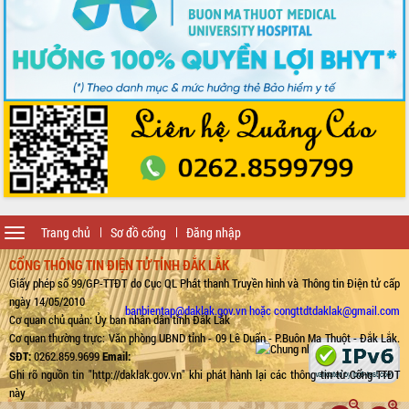
Toggle
Trang chủ
Sơ đồ cổng
Đăng nhập
navigation
CỔNG THÔNG TIN ĐIỆN TỬ TỈNH ĐẮK LẮK
Giấy phép số 99/GP-TTĐT do Cục QL Phát thanh Truyền hình và Thông tin Điện tử cấp
ngày 14/05/2010
banbientap@daklak.gov.vn hoặc congttdtdaklak@gmail.com
Cơ quan chủ quản: Ủy ban nhân dân tỉnh Đắk Lắk
Cơ quan thường trực: Văn phòng UBND tỉnh - 09 Lê Duẩn - P.Buôn Ma Thuột - Đắk Lắk.
SĐT:
0262.859.9699
Email:
Ghi rõ nguồn tin "http://daklak.gov.vn" khi phát hành lại các thông tin từ Cổng TTĐT
này