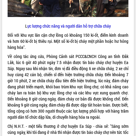
Tất cả:
66003546
L
ực lượng chức năng và người dân hỗ trợ chữa cháy
Đối với khu vực lân cận chợ lồng có khoảng 150 ki-ốt, điểm kinh doanh
và hơn 60 ki-ốt bị thiêu rụi. Một số ki-ốt bị cháy một phần hoặc hư hỏng
hàng hóa".
Về công tác ứng cứu, Phòng Cảnh sát PCCC&CNCH Công an tỉnh Đắk
Lắk, lúc 6 giờ 40 phút ngày 7.5 nhận được tin báo cháy chợ huyện Ea
Súp. Ngay sau khi nhận tin, đơn vị đã điều động 6 xe chữa cháy, 2 xe chỉ
huy cùng 42 cán bộ, chiến sĩ đến hiện trường chữa cháy. Đến khoảng 7
giờ 10 phút, 2 xe chữa cháy đầu tiên đến hiện trường, lúc này, đám cháy
đang phát triển mạnh, khói bao trùm khu vực lồng chợ, có khả năng cao
cháy lan ra toàn bộ khu vực lồng chợ và các khu vực xung quanh chợ.
Đến khoảng 8 giờ cùng ngày, đám cháy cơ bản đã được khống chế. Đến
khoảng 9 giờ cùng ngày, đám cháy đã được dập tắt hoàn toàn. Được biết,
tổng cộng có hơn 300 người thuộc các lực lượng phối hợp với hàng trăm
người dân tổ chức dập lửa, di chuyển hàng hóa ra ngoài.
Chị N.H.T. - một tiểu thương ở chợ huyện Ea Súp - chia sẻ: "Sáng sớm
cùng ngày, khi tôi đang ở nhà thì nhận được tin báo cháy chợ nên tức tốc