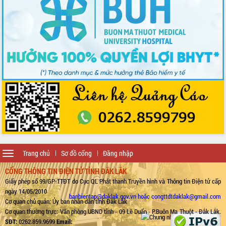
Toggle
Trang chủ
Sơ đồ cổng
Đăng nhập
navigation
CỔNG THÔNG TIN ĐIỆN TỬ TỈNH ĐẮK LẮK
Giấy phép số 99/GP-TTĐT do Cục QL Phát thanh Truyền hình và Thông tin Điện tử cấp
ngày 14/05/2010
banbientap@daklak.gov.vn hoặc congttdtdaklak@gmail.com
Cơ quan chủ quản: Ủy ban nhân dân tỉnh Đắk Lắk
Cơ quan thường trực: Văn phòng UBND tỉnh - 09 Lê Duẩn - P.Buôn Ma Thuột - Đắk Lắk.
SĐT:
0262.859.9699
Email: