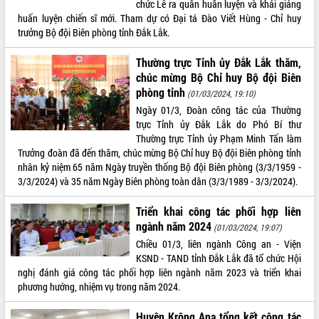
chức Lễ ra quân huấn luyện và khải giảng
Tất cả:
66054453
huấn luyện chiến sĩ mới. Tham dự có Đại tá Đào Viết Hùng - Chỉ huy
trưởng Bộ đội Biên phòng tỉnh Đắk Lắk.
Thường trực Tỉnh ủy Đắk Lắk thăm,
chúc mừng Bộ Chỉ huy Bộ đội Biên
phòng tỉnh
(01/03/2024, 19:10)
Ngày 01/3, Đoàn công tác của Thường
trực Tỉnh ủy Đắk Lắk do Phó Bí thư
Thường trực Tỉnh ủy Phạm Minh Tấn làm
Trưởng đoàn đã đến thăm, chúc mừng Bộ Chỉ huy Bộ đội Biên phòng tỉnh
nhân kỷ niệm 65 năm Ngày truyền thống Bộ đội Biên phòng (3/3/1959 -
3/3/2024) và 35 năm Ngày Biên phòng toàn dân (3/3/1989 - 3/3/2024).
Triển khai công tác phối hợp liên
ngành năm 2024
(01/03/2024, 19:07)
Chiều 01/3, liên ngành Công an - Viện
KSND - TAND tỉnh Đắk Lắk đã tổ chức Hội
nghị đánh giá công tác phối hợp liên ngành năm 2023 và triển khai
phương hướng, nhiệm vụ trong năm 2024.
Huyện Krông Ana tổng kết công tác