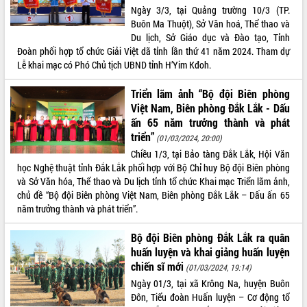
Ngày 3/3, tại Quảng trường 10/3 (TP.
VIDEO
Buôn Ma Thuột), Sở Văn hoá, Thể thao và
Du lịch, Sở Giáo dục và Đào tạo, Tỉnh
Không có file video nào để phát.
Đoàn phối hợp tổ chức Giải Việt dã tỉnh lần thứ 41 năm 2024. Tham dự
Lễ khai mạc có Phó Chủ tịch UBND tỉnh H’Yim Kđoh.
ALBUM ẢNH
Triển lãm ảnh “Bộ đội Biên phòng
Việt Nam, Biên phòng Đắk Lắk - Dấu
ấn 65 năm trưởng thành và phát
triển”
(01/03/2024, 20:00)
Chiều 1/3, tại Bảo tàng Đắk Lắk, Hội Văn
học Nghệ thuật tỉnh Đắk Lắk phối hợp với Bộ Chỉ huy Bộ đội Biên phòng
và Sở Văn hóa, Thể thao và Du lịch tỉnh tổ chức Khai mạc Triển lãm ảnh,
chủ đề “Bộ đội Biên phòng Việt Nam, Biên phòng Đắk Lắk – Dấu ấn 65
năm trưởng thành và phát triển”.
LIÊN KẾT WEB
Bộ đội Biên phòng Đắk Lắk ra quân
huấn luyện và khai giảng huấn luyện
chiến sĩ mới
(01/03/2024, 19:14)
THỐNG KÊ TRUY CẬP
Ngày 01/3, tại xã Krông Na, huyện Buôn
Đôn, Tiểu đoàn Huấn luyện – Cơ động tổ
Hôm nay:
9130