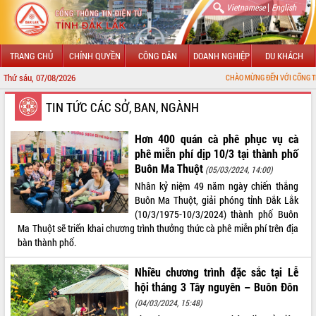
|
Vietnamese
English
TRANG CHỦ
CHÍNH QUYỀN
CÔNG DÂN
DOANH NGHIỆP
DU KHÁCH
Thứ sáu, 07/08/2026
CHÀO MỪNG ĐẾN VỚI CỔNG THÔNG TIN ĐIỆN 
GIỚI THIỆU
TIN TỨC CÁC SỞ, BAN, NGÀNH
LÃNH ĐẠO UBND TỈNH
Hơn 400 quán cà phê phục vụ cà
phê miễn phí dịp 10/3 tại thành phố
TIN TỨC SỰ KIỆN
Buôn Ma Thuột
(05/03/2024, 14:00)
Nhân kỷ niệm 49 năm ngày chiến thắng
SỞ, BAN, NGÀNH
Buôn Ma Thuột, giải phóng tỉnh Đắk Lắk
(10/3/1975-10/3/2024) thành phố Buôn
UBND CÁC XÃ, PHƯỜNG
Ma Thuột sẽ triển khai chương trình thưởng thức cà phê miễn phí trên địa
bàn thành phố.
THÔNG TIN CHỈ ĐẠO ĐIỀU HÀNH
Nhiều chương trình đặc sắc tại Lễ
HỆ THỐNG VĂN BẢN
hội tháng 3 Tây nguyên – Buôn Đôn
(04/03/2024, 15:48)
VĂN BẢN HĐND TỈNH