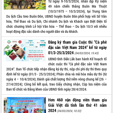
Từ ngày 9-10/3/2024, nhân dịp Kỷ niệm
49 năm chiến thắng Buôn Ma Thuột
ĐIỂM TIN VĂN BẢN
(10/3/1975 – 10/3/2024), tại Trung tâm
Du lịch Cầu treo Buôn Đôn, UBND huyện Buôn Đôn phối hợp với Sở Văn
QUY HOẠCH - KẾ HOẠCH
hóa, Thể thao và Du lịch, Chi nhánh Du lịch và Khách sạn Biệt Điện tổ
chức chương trình Lễ hội Văn hóa – Thể thao – Du lịch 10/3 với nhiều
hoạt động đặc sắc dành cho người dân và du khách.
Đăng ký tham gia Cuộc thi “Cà phê
đặc sản Việt Nam 2024” kể từ ngày
01/3-25/3/2024
(04/03/2024, 15:43)
UBND tỉnh Đắk Lắk ban hành Kế hoạch tổ
chức cuộc thi “Cà phê đặc sản Việt Nam
2024”. Ban Tổ chức tiếp nhận đăng ký dự thi, nộp chi phí dự thi theo quy
định kể từ ngày (01/3 - 25/3/2024); Phân chia và mã hóa mẫu dự thi (từ
ngày 4 – 10/4/2024); Đánh giá chất lượng thử nếm vòng chung kế (26 –
27/4/2024); Công bố kết quả, trao Giấy chứng nhận, Cúp lưu niệm của
Ban tổ chức và Bằng khen của UBND tỉnh ngày 28/4/2024.
Hơn 460 vận động viên tham gia
Giải Việt dã tỉnh lần thứ 41 năm
2024
(04/03/2024, 10:33)