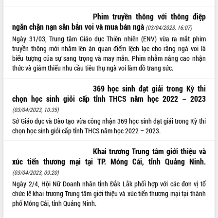
Tất cả:
66023091
Phim truyền thông với thông điệp
ngăn chặn nạn săn bắn voi và mua bán ngà
(03/04/2023, 16:07)
Ngày 31/03, Trung tâm Giáo dục Thiên nhiên (ENV) vừa ra mắt phim
truyền thông mới nhằm lên án quan điểm lệch lạc cho rằng ngà voi là
biểu tượng của sự sang trọng và may mắn. Phim nhằm nâng cao nhận
thức và giảm thiểu nhu cầu tiêu thụ ngà voi làm đồ trang sức.
369 học sinh đạt giải trong Kỳ thi
chọn học sinh giỏi cấp tỉnh THCS năm học 2022 – 2023
(03/04/2023, 10:35)
Sở Giáo dục và Đào tạo vừa công nhận 369 học sinh đạt giải trong Kỳ thi
chọn học sinh giỏi cấp tỉnh THCS năm học 2022 – 2023.
Khai trương Trung tâm giới thiệu và
xúc tiến thương mại tại TP. Móng Cái, tỉnh Quảng Ninh.
(03/04/2023, 09:20)
Ngày 2/4, Hội Nữ Doanh nhân tỉnh Đắk Lắk phối hợp với các đơn vị tổ
chức lễ khai trương Trung tâm giới thiệu và xúc tiến thương mại tại thành
phố Móng Cái, tỉnh Quảng Ninh.