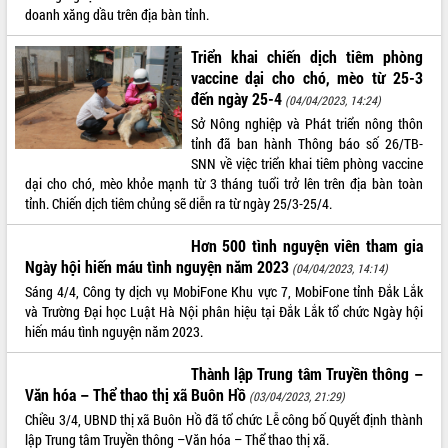
doanh xăng dầu trên địa bàn tỉnh.
VIDEO
Triển khai chiến dịch tiêm phòng
Không có file video nào để phát.
vaccine dại cho chó, mèo từ 25-3
đến ngày 25-4
(04/04/2023, 14:24)
ALBUM ẢNH
Sở Nông nghiệp và Phát triển nông thôn
tỉnh đã ban hành Thông báo số 26/TB-
SNN về việc triển khai tiêm phòng vaccine
dại cho chó, mèo khỏe mạnh từ 3 tháng tuổi trở lên trên địa bàn toàn
tỉnh. Chiến dịch tiêm chủng sẽ diễn ra từ ngày 25/3-25/4.
Hơn 500 tình nguyện viên tham gia
Ngày hội hiến máu tình nguyện năm 2023
(04/04/2023, 14:14)
Sáng 4/4, Công ty dịch vụ MobiFone Khu vực 7, MobiFone tỉnh Đắk Lắk
LIÊN KẾT WEB
và Trường Đại học Luật Hà Nội phân hiệu tại Đắk Lắk tổ chức Ngày hội
hiến máu tình nguyện năm 2023.
Thành lập Trung tâm Truyền thông –
Văn hóa – Thể thao thị xã Buôn Hồ
(03/04/2023, 21:29)
THỐNG KÊ TRUY CẬP
Chiều 3/4, UBND thị xã Buôn Hồ đã tổ chức Lễ công bố Quyết định thành
Hôm nay:
10351
lập Trung tâm Truyền thông –Văn hóa – Thể thao thị xã.