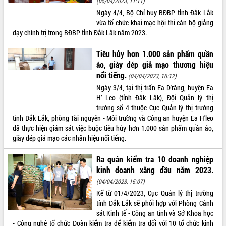
(05/04/2023, 11:11)
Ngày 4/4, Bộ Chỉ huy BĐBP tỉnh Đắk Lắk
ĐIỂM TIN VĂN BẢN
vừa tổ chức khai mạc hội thi cán bộ giảng
dạy chính trị trong BĐBP tỉnh Đắk Lắk năm 2023.
QUY HOẠCH - KẾ HOẠCH
Tiêu hủy hơn 1.000 sản phẩm quần
áo, giày dép giả mạo thương hiệu
nổi tiếng.
(04/04/2023, 16:12)
Ngày 3/4, tại thị trấn Ea D'răng, huyện Ea
H’ Leo (tỉnh Đắk Lắk), Đội Quản lý thị
trường số 4 thuộc Cục Quản lý thị trường
tỉnh Đắk Lắk, phòng Tài nguyên - Môi trường và Công an huyện Ea H'leo
đã thực hiện giám sát việc buộc tiêu hủy hơn 1.000 sản phẩm quần áo,
giày dép giả mạo các nhãn hiệu nổi tiếng.
Ra quân kiểm tra 10 doanh nghiệp
kinh doanh xăng dầu năm 2023.
(04/04/2023, 15:07)
Kể từ 01/4/2023, Cục Quản lý thị trường
tỉnh Đắk Lắk sẽ phối hợp với Phòng Cảnh
sát Kinh tế - Công an tỉnh và Sở Khoa học
- Công nghệ tổ chức Đoàn kiểm tra để kiểm tra đối với 10 tổ chức kinh