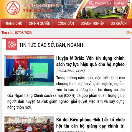
|
Vietnamese
English
TRANG CHỦ
CHÍNH QUYỀN
CÔNG DÂN
DOANH NGHIỆP
DU KHÁCH
Thứ sáu, 07/08/2026
CHÀO MỪNG 
GIỚI THIỆU
TIN TỨC CÁC SỞ, BAN, NGÀNH
LÃNH ĐẠO UBND TỈNH
Huyện M’Drắk: Vốn tín dụng chính
sách trợ lực hiệu quả cho hộ nghèo
TIN TỨC SỰ KIỆN
(05/04/2023, 14:26)
Trong những năm qua, việc triển khai các
SỞ, BAN, NGÀNH
chương trình, dự án về giảm nghèo, nguồn
vốn từ các chương trình tín dụng ưu đãi
UBND CÁC XÃ, PHƯỜNG
của Ngân hàng Chính sách xã hội (CSXH) đã góp phần quan trọng giúp
người dân huyện M’Drắk giảm nghèo, giải quyết việc làm và xây dựng
THÔNG TIN CHỈ ĐẠO ĐIỀU HÀNH
nông thôn mới.
HỆ THỐNG VĂN BẢN
Bộ đội Biên phòng Đắk Lắk tổ chức
hội thi cán bộ giảng dạy chính trị
VĂN BẢN HĐND TỈNH