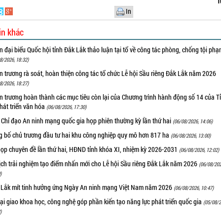
T
In
in khác
 đại biểu Quốc hội tỉnh Đắk Lắk thảo luận tại tổ về công tác phòng, chống tội ph
8/2026, 18:32)
 trương rà soát, hoàn thiện công tác tổ chức Lễ hội Sầu riêng Đắk Lắk năm 2026
8/2026, 18:27)
 trương hoàn thành các mục tiêu còn lại của Chương trình hành động số 14 của T
hát triển văn hóa
(06/08/2026, 17:30)
 Chỉ đạo An ninh mạng quốc gia họp phiên thường kỳ lần thứ hai
(06/08/2026, 14:06)
g bố chủ trương đầu tư hai khu công nghiệp quy mô hơn 817 ha
(06/08/2026, 13:00)
họp chuyên đề lần thứ hai, HĐND tỉnh khóa XI, nhiệm kỳ 2026-2031
(06/08/2026, 12:02)
ịch trải nghiệm tạo điểm nhấn mới cho Lễ hội Sầu riêng Đắk Lắk năm 2026
(06/08/202
)
 Lắk mít tinh hưởng ứng Ngày An ninh mạng Việt Nam năm 2026
(06/08/2026, 10:47)
i giao khoa học, công nghệ góp phần kiến tạo năng lực phát triển quốc gia
(05/08/2
)