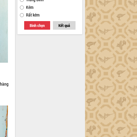
Kém
Rất kém
Bình chọn
Kết quả
 hàng