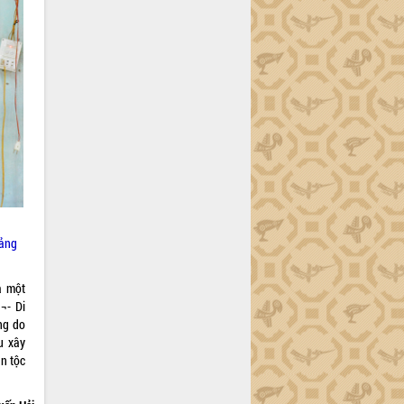
iảng
à một
¬- Di
ng do
u xây
n tộc