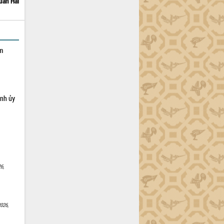
uấn Hải
ạm
ỉnh ủy
6,
026,