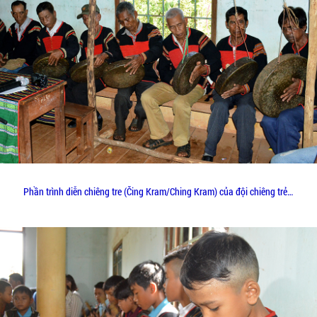
Phần trình diễn chiêng tre (Čing Kram/Ching Kram) của đội chiêng trẻ…