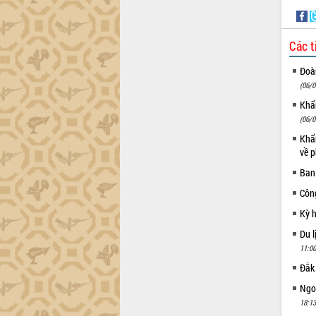
Các t
Đoàn
(06/0
Khẩn
(06/0
Khẩn
về p
Ban
Côn
Kỳ 
Du l
11:00
Đắk
Ngoạ
18:13