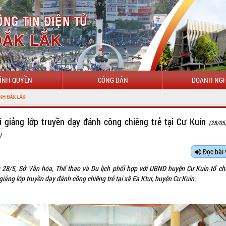
ÍNH QUYỀN
CÔNG DÂN
DOANH NGH
i giảng lớp truyền dạy đánh công chiêng trẻ tại Cư Kuin
(28/05
)
Đọc bài 
 28/5, Sở Văn hóa, Thể thao và Du lịch phối hợp với UBND huyện Cư Kuin tổ ch
giảng lớp truyền dạy đánh cồng chiêng trẻ tại xã Ea Ktur, huyện Cư Kuin.