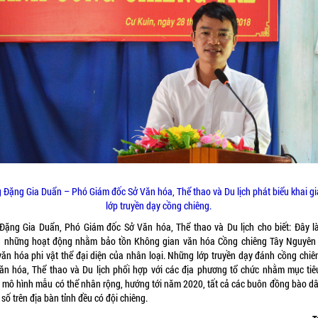
 Đặng Gia Duẩn – Phó Giám đốc Sở Văn hóa, Thể thao và Du lịch phát biểu khai g
lớp truyền dạy cồng chiêng.
Đặng Gia Duẩn, Phó Giám đốc Sở Văn hóa, Thể thao và Du lịch cho biết: Đây l
g những hoạt động nhằm bảo tồn Không gian văn hóa Cồng chiêng Tây Nguyên 
văn hóa phi vật thể đại diện của nhân loại. Những lớp truyền dạy đánh cồng chiê
ăn hóa, Thể thao và Du lịch phối hợp với các địa phương tổ chức nhằm mục tiê
 mô hình mẫu có thể nhân rộng, hướng tới năm 2020, tất cả các buôn đồng bào dâ
 số trên địa bàn tỉnh đều có đội chiêng.