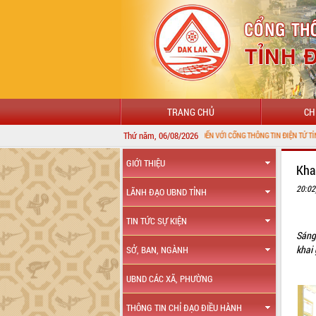
TRANG CHỦ
CH
Thứ năm, 06/08/2026
CHÀO MỪNG ĐẾN VỚI CỔNG THÔNG TIN ĐIỆN TỬ TỈNH ĐẮK LẮK
GIỚI THIỆU
Kha
20:02
LÃNH ĐẠO UBND TỈNH
TIN TỨC SỰ KIỆN
Sáng
khai 
SỞ, BAN, NGÀNH
UBND CÁC XÃ, PHƯỜNG
THÔNG TIN CHỈ ĐẠO ĐIỀU HÀNH