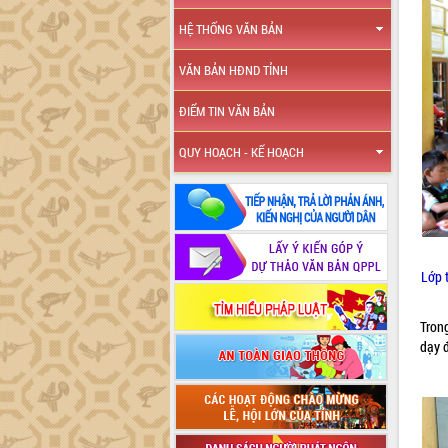
HỆ THỐNG VĂN BẢN
VĂN BẢN HĐND TỈNH
ĐIỂM TIN VĂN BẢN
QUY HOẠCH - KẾ HOẠCH
Lớp 
Trong
dạy 