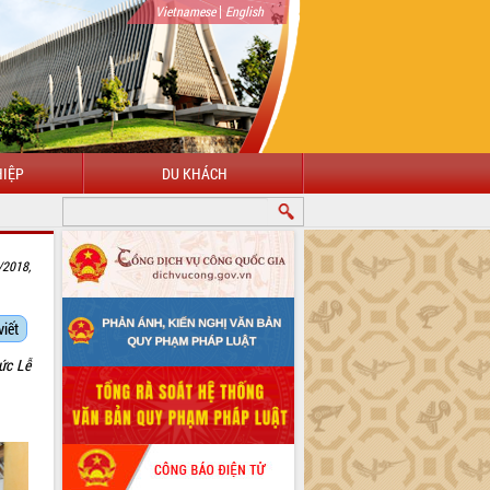
|
Vietnamese
English
IỆP
DU KHÁCH
/2018,
viết
ức Lễ