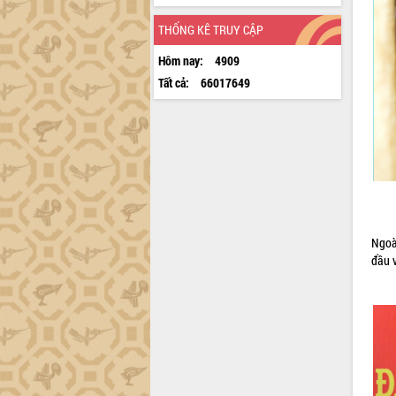
THỐNG KÊ TRUY CẬP
Hôm nay:
4909
Tất cả:
66017649
Ngoà
đầu v