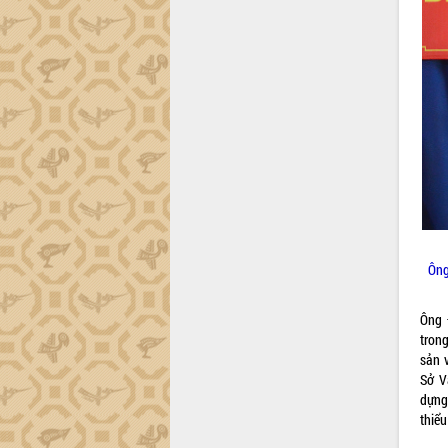
Ông
Ông 
tron
sản 
Sở V
dựng
thiểu