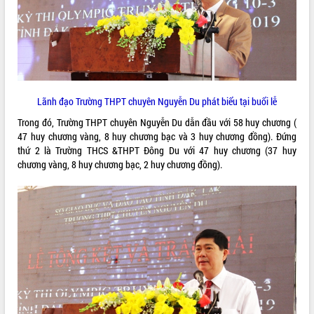
VIDEO
Lãnh đạo Trường THPT chuyên Nguyễn Du phát biểu tại buổi lễ
Trong đó, Trường THPT chuyên Nguyễn Du dẫn đầu với 58 huy chương (
47 huy chương vàng, 8 huy chương bạc và 3 huy chương đồng). Đứng
thứ 2 là Trường THCS &THPT Đông Du với 47 huy chương (37 huy
Khám bệnh, cấp phát thuốc miễn phí
chương vàng, 8 huy chương bạc, 2 huy chương đồng).
và tặng quà người dân xã Cư Pui
Hội nghị UBND tỉnh Đắk Lắk thường kỳ
tháng 7/2026
Lễ truy tặng danh hiệu “Bà Mẹ Việt
Nam Anh hùng” và trao Huân chương
Lao động
ALBUM ẢNH
UBND tỉnh Đắk Lắk triển khai nhiệm
vụ 6 tháng cuối năm 2026
Kỳ họp thứ Hai, Hội đồng nhân dân
tỉnh khóa XI quyết nghị nhiều nội dung