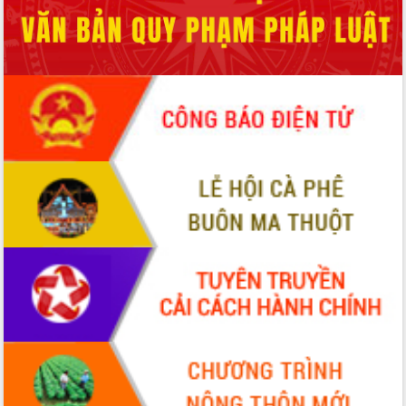
Xây dựng nông thôn mới: Nâng cao đời
sống người dân từ những mô hình thiết
thực
Quyết liệt tháo gỡ vướng mắc, đẩy
nhanh tiến độ các dự án trọng điểm
trong Khu kinh tế Nam Phú Yên
Hòn Yến phát triển du lịch gắn với bảo
tồn biển
Lấy ý kiến điều chỉnh Quy hoạch tỉnh
Đắk Lắk thời kỳ 2021-2030, tầm nhìn
đến năm 2050
Phát động chiến dịch 30 ngày đêm
giải phóng mặt bằng Tuyến đường bộ
ven biển
Đắk Lắk nỗ lực thúc đẩy tăng trưởng
kinh tế từ 10% trở lên trong Quý
II/2026
Đắk Lắk ký kết thỏa thuận hợp tác về
chuyển đổi số giai đoạn 2026 – 2030
với Tập đoàn Bưu chính Viễn thông
Việt Nam