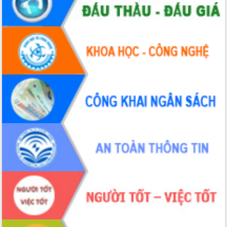
Xây dựng nền hành chính số đồng
hành cùng nông dân dân, doanh nghiệp
Giai đoạn 2026-2030, Đắk Lắk phấn
đấu có 77% xã đạt chuẩn nông thôn
mới
Chuyển đổi số 'mở đường' cho nông
nghiệp Đắk Lắk tăng trưởng bứt phá
Triển khai đồng bộ đo đạc, lập hồ sơ
địa chính, hoàn thiện cơ sở dữ liệu đất
đai
Ứng dụng sinh trắc học - Bước tiến
trong hành trình chuyển đổi số tại Đắk
Lắk
Đắk Lắk nâng cao hiệu quả công tác
Đảng từ Sổ tay đảng viên điện tử
Đắk Lắk đẩy mạnh nuôi biển công
nghệ, hướng tới phát triển thủy sản
bền vững
Tập huấn nâng cao năng lực triển khai
chuyển đổi số cho cán bộ, công chức