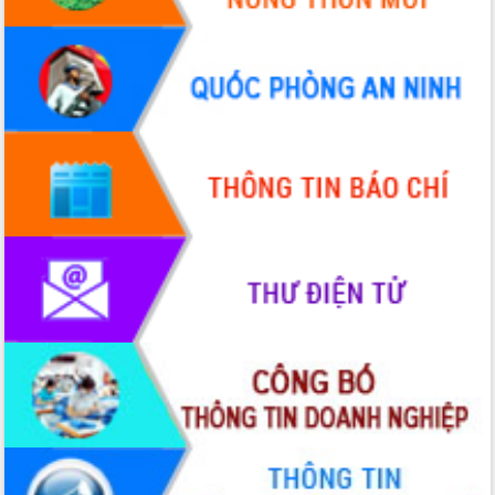
Thứ trưởng Bộ Y tế làm việc với tỉnh
Đắk Lắk về phát triển nhân lực y tế
cho trạm y tế cấp xã
Du lịch Đắk Lắk nâng tầm trải nghiệm
du khách thông qua Hệ thống cơ sở dữ
liệu và Bản đồ số
Tập huấn ứng dụng trí tuệ nhân tạo (AI)
trong thương mại điện tử năm 2026
Đoàn đại biểu Quốc hội tỉnh Đắk Lắk
trao đổi thông tin trước Kỳ họp thứ
nhất, Quốc hội khóa XVI
Quyết liệt cải cách hành chính, khơi
thông nguồn lực phát triển
Nâng cao hiệu lực, hiệu quả HĐND
tỉnh thông qua hiện đại hóa hành chính
Xã Ea Phê gắn cải cách hành chính với
chuyển đổi số
Phó Chủ tịch Thường trực UBND tỉnh
Hồ Thị Nguyên Thảo làm việc tại Trung
tâm Phục vụ hành chính công xã Ea
Phê