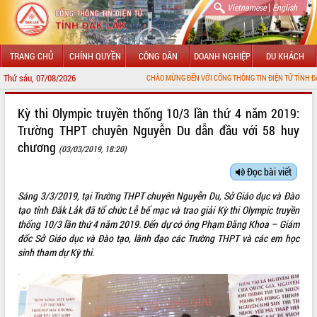
|
Vietnamese
English
TRANG CHỦ
CHÍNH QUYỀN
CÔNG DÂN
DOANH NGHIỆP
DU KHÁCH
Thứ sáu, 07/08/2026
CHÀO MỪNG ĐẾN VỚI CỔNG THÔNG TIN ĐIỆN TỬ TỈNH ĐẮK LẮK
GIỚI THIỆU
Kỳ thi Olympic truyền thống 10/3 lần thứ 4 năm 2019:
Trường THPT chuyên Nguyễn Du dẫn đầu với 58 huy
LÃNH ĐẠO UBND TỈNH
chương
(03/03/2019, 18:20)
TIN TỨC SỰ KIỆN
Đọc bài viết
SỞ, BAN, NGÀNH
Sáng 3/3/2019, tại Trường THPT chuyên Nguyễn Du, Sở Giáo dục và Đào
tạo tỉnh Đắk Lắk đã tổ chức Lễ bế mạc và trao giải Kỳ thi Olympic truyền
UBND CÁC XÃ, PHƯỜNG
thống 10/3 lần thứ 4 năm 2019. Đến dự có ông Phạm Đăng Khoa – Giám
đốc Sở Giáo dục và Đào tạo, lãnh đạo các Trường THPT và các em học
THÔNG TIN CHỈ ĐẠO ĐIỀU HÀNH
sinh tham dự Kỳ thi.
HỆ THỐNG VĂN BẢN
VĂN BẢN HĐND TỈNH