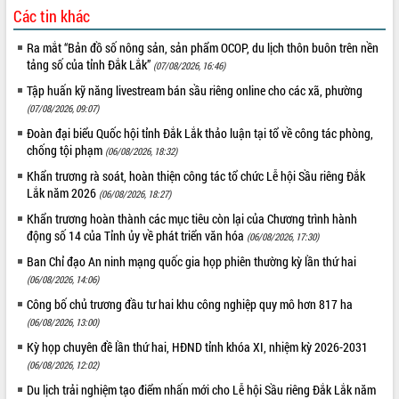
Quy hoạch và Xúc tiến đầu tư tỉnh Đắk
Các tin khác
Lắk
Khơi thông điểm nghẽn, đẩy nhanh
Ra mắt “Bản đồ số nông sản, sản phẩm OCOP, du lịch thôn buôn trên nền
giải ngân vốn khắc phục thiên tai
tảng số của tỉnh Đắk Lắk”
(07/08/2026, 16:46)
HĐND tỉnh thông qua điều chỉnh Quy
Tập huấn kỹ năng livestream bán sầu riêng online cho các xã, phường
hoạch tỉnh thời kỳ 2021-2030
(07/08/2026, 09:07)
Hội thảo góp ý hồ sơ điều chỉnh quy
Đoàn đại biểu Quốc hội tỉnh Đắk Lắk thảo luận tại tổ về công tác phòng,
hoạch tỉnh Đắk Lắk thời kỳ 2021-2030,
chống tội phạm
(06/08/2026, 18:32)
tầm nhìn đến năm 2050
Khẩn trương rà soát, hoàn thiện công tác tổ chức Lễ hội Sầu riêng Đắk
Nâng cao hiệu quả hoạt động của các
Lắk năm 2026
(06/08/2026, 18:27)
doanh nghiệp nhà nước
Khẩn trương hoàn thành các mục tiêu còn lại của Chương trình hành
Hội nghị triển khai kết nối mạng
động số 14 của Tỉnh ủy về phát triển văn hóa
(06/08/2026, 17:30)
truyền số liệu chuyên dùng phục vụ cơ
quan Đảng, Nhà nước
Ban Chỉ đạo An ninh mạng quốc gia họp phiên thường kỳ lần thứ hai
Lễ phát động chuỗi hoạt động chung
(06/08/2026, 14:06)
tay làm sạch môi trường
Công bố chủ trương đầu tư hai khu công nghiệp quy mô hơn 817 ha
Xã Ea Kar bước chuyển mình trong
(06/08/2026, 13:00)
công tác cải cách hành chính mô hình
Kỳ họp chuyên đề lần thứ hai, HĐND tỉnh khóa XI, nhiệm kỳ 2026-2031
mới
(06/08/2026, 12:02)
UBND tỉnh họp báo định kỳ tháng 4
Du lịch trải nghiệm tạo điểm nhấn mới cho Lễ hội Sầu riêng Đắk Lắk năm
năm 2026