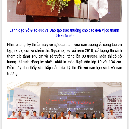
quan trọng
Bí thư Tỉnh ủy Lương Nguyễn Minh
Triết thăm, tặng quà người có công với
cách mạng
Lãnh đạo Sở Giáo dục và Đào tạo trao thưởng cho các đơn vị có thành
Rà soát, hoàn thiện hệ thống thiết chế
tích xuất sắc
văn hóa, thể thao đáp ứng yêu cầu
LIÊN KẾT WEB
phát triển mới
Nhìn chung, kỳ thi lần này có sự quan tâm của các trường về công tác ôn
Thường trực HĐND tỉnh Đắk Lắk gặp
tập, ra đề, coi và chấm thi. Ngoài ra, so với năm 2018, số lượng thí sinh
mặt Đoàn chuyên gia y tế TP. Hồ Chí
tham gia tăng 148 em và số trường tăng lên 03 trường. Môn thi có số
Minh
lượng thí sinh đăng ký nhiều nhất là môn Ngữ Văn lớp 10 với 134 em.
THỐNG KÊ TRUY CẬP
Điều này cho thấy sức hấp dẫn của kỳ thi đối với các học sinh và các
Lễ truy điệu và an táng hài cốt liệt sĩ
trường.
tại Nghĩa trang Liệt sĩ xã Sơn Hòa
Hôm nay:
23505
Bàn giải pháp tháo gỡ khó khăn trong
Tất cả:
66036245
xuất khẩu sầu riêng và triển khai quy
định EUDR
Thứ trưởng Bộ Nông nghiệp và Môi
trường Nguyễn Hoàng Hiệp khảo sát
vùng trồng và doanh nghiệp đóng gói
sầu riêng tại Đắk Lắk
Trình diễn nghệ thuật chế biến các