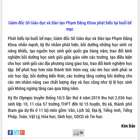
món ăn từ sầu riêng
Đắk Lắk công bố Quy hoạch và xúc
tiến đầu tư tỉnh
Giám đốc Sở Giáo dục và Đào tạo Phạm Đăng Khoa phát biểu tại buổi bế
Ngành cá ngừ Đắk Lắk chủ động thích
mạc
ứng để giữ vững thị trường xuất khẩu
Diễn đàn Kinh tế tư nhân Việt Nam đột
Phát biểu tại buổi bế mạc, Giám đốc Sở Giáo dục và Đào tạo Phạm Đăng
phá cơ chế - Hợp tác công tư
Khoa nhấn mạnh, kỳ thi nhằm phát hiện, bồi dưỡng những học sinh có
năng khiếu, tạo nguồn học sinh giỏi quốc gia hàng năm, trao đổi kinh
Đề án 06 tạo bước ngoặt đột phá trong
nghiệm bồi dưỡng học sinh giỏi giữa giáo viên các trường, tạo điều kiện
cải cách hành chính tỉnh Đắk Lắk
cho học sinh giỏi các địa phương cùng giao lưu, trao đổi kinh nghiệm học
Kết nối tour, đẩy mạnh chuyển đổi số
tập. Để phát huy hơn nữa thành tích hôm nay, các em học sinh phải ra
để phát triển du lịch Đắk Lắk
sức học tập, bồi dưỡng kiến thức, các trường tăng cường bồi dưỡng cho
Khởi động Dự án Đầu tư xây dựng hạ
các em nhằm nâng cao chất lượng dạy và học cũng như tỷ lệ học sinh
tầng kỹ thuật Cụm công nghiệp Tân
giỏi không ngừng tăng cao qua từng năm.
Tiến
Kỳ thi Olympic truyền thống 10/3 lần thứ 4 năm 2019 thu hút 2.036 học
Gặp mặt các cơ quan báo chí nhân Kỷ
sinh lớp 10, 11 của 57 trường THPT đến từ 15 huyện, thị xã, thành phố
niệm 101 năm Ngày Báo chí Cách
tham gia dự thi ở 11 bộ môn gồm: Văn, Lịch Sử, Địa lý, Tiếng Anh, Tiếng
mạng Việt Nam
Pháp, Toán, Vật Lý, Hóa học, Sinh học, GDCD và Tin học.
Đắk Lắk sơ kết 4 năm triển khai thực
Kim Bảo
hiện Đề án 06 của Chính phủ
In
Họp báo thông tin về Hội nghị Công bố