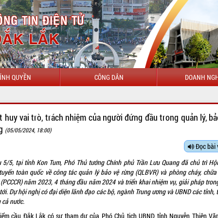
ÍNH QUYỀN
CÔNG DÂN
DOANH NGH
CHÀO MỪNG ĐẾN 
t huy vai trò, trách nhiệm của người đứng đầu trong quản lý, bả
ng
(05/05/2024, 18:00)
Đọc bài 
u 5/5, tại tỉnh Kon Tum, Phó Thủ tướng Chính phủ Trần Lưu Quang đã chủ trì Hội
 tuyến toàn quốc về công tác quản lý bảo vệ rừng (QLBVR) và phòng cháy, chữa
 (PCCCR) năm 2023, 4 tháng đầu năm 2024 và triển khai nhiệm vụ, giải pháp trong
tới.
Dự hội nghị có đại diện lãnh đạo các bộ, ngành Trung ương và UBND các tỉnh, 
g cả nước.
điểm cầu Đắk Lắk có sự tham dự của Phó Chủ tịch UBND tỉnh Nguyễn Thiên Văn