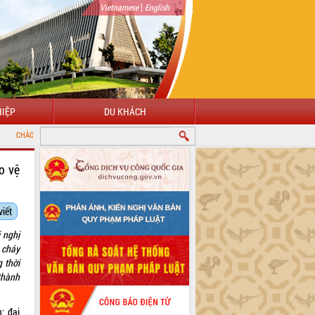
|
Vietnamese
English
IỆP
DU KHÁCH
VỚI CỔNG THÔNG TIN ĐIỆN TỬ TỈNH ĐẮK LẮK
o vệ
viết
 nghị
 cháy
 thời
thành
; đại