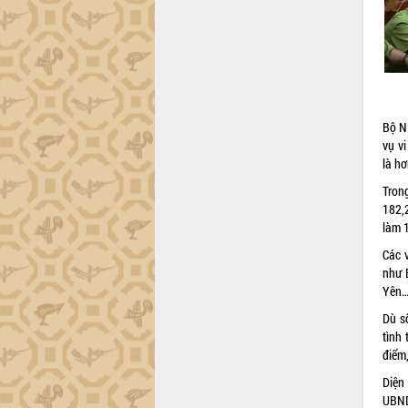
Bộ N
vụ v
là hơ
Tron
182,
làm 
Các 
như 
Yên
Dù s
tình 
điểm
Diện
UBND