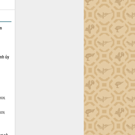
ạm
ỉnh ủy
026,
026,