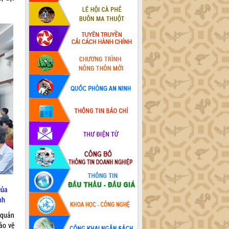
của
nh
 quản
ảo vệ