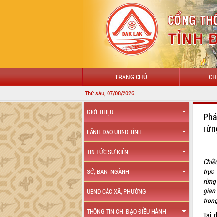
TRANG CHỦ
CH
Thứ sáu, 07/08/2026
GIỚI THIỆU
Phá
rừ
LÃNH ĐẠO UBND TỈNH
TIN TỨC SỰ KIỆN
Chiề
trực
SỞ, BAN, NGÀNH
rừng
gian 
UBND CÁC XÃ, PHƯỜNG
tron
THÔNG TIN CHỈ ĐẠO ĐIỀU HÀNH
Tại 