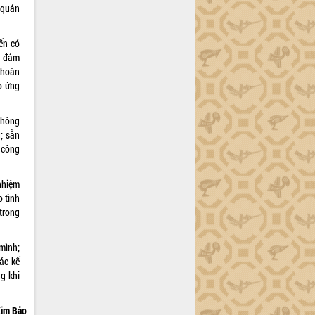
 quán
ến có
o đảm
 hoàn
p ứng
phòng
; sẵn
, công
nhiệm
o tình
 trong
mình;
ác kế
g khi
im Bảo