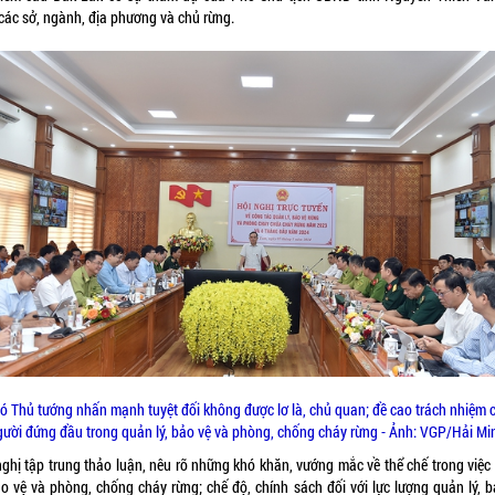
 các sở, ngành, địa phương và chủ rừng.
ó Thủ tướng nhấn mạnh tuyệt đối không được lơ là, chủ quan; đề cao trách nhiệm 
gười đứng đầu trong quản lý, bảo vệ và phòng, chống cháy rừng - Ảnh: VGP/Hải Mi
nghị tập trung thảo luận, nêu rõ những khó khăn, vướng mắc về thể chế trong việc
bảo vệ và phòng, chống cháy rừng; chế độ, chính sách đối với lực lượng quản lý, b