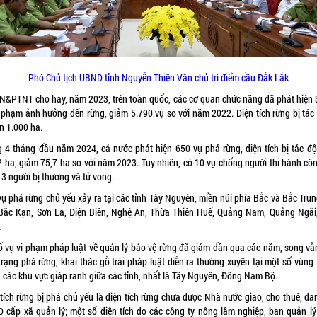
Phó Chủ tịch UBND tỉnh Nguyễn Thiên Văn chủ trì điểm cầu Đắk Lắk
N&PTNT cho hay, năm 2023, trên toàn quốc, các cơ quan chức năng đã phát hiện 
i phạm ảnh hưởng đến rừng, giảm 5.790 vụ so với năm 2022. Diện tích rừng bị tác
n 1.000 ha.
g 4 tháng đầu năm 2024, cả nước phát hiện 650 vụ phá rừng, diện tích bị tác độ
2 ha, giảm 75,7 ha so với năm 2023. Tuy nhiên, có 10 vụ chống người thi hành côn
13 người bị thương và tử vong.
vụ phá rừng chủ yếu xảy ra tại các tỉnh Tây Nguyên, miền núi phía Bắc và Bắc Trun
Bắc Kạn, Sơn La, Điện Biên, Nghệ An, Thừa Thiên Huế, Quảng Nam, Quảng Ngãi
…
ố vụ vi phạm pháp luật về quản lý bảo vệ rừng đã giảm dần qua các năm, song vẫ
trạng phá rừng, khai thác gỗ trái pháp luật diễn ra thường xuyên tại một số vùng
, các khu vực giáp ranh giữa các tỉnh, nhất là Tây Nguyên, Đông Nam Bộ.
 tích rừng bị phá chủ yếu là diện tích rừng chưa được Nhà nước giao, cho thuê, đa
 cấp xã quản lý; một số diện tích do các công ty nông lâm nghiệp, ban quản lý