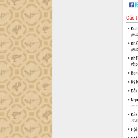
Các t
Đoàn
(06/0
Khẩn
(06/0
Khẩn
về p
Ban
Kỳ 
Đắk
Ngoạ
18:13
Đắk
17:30
Hội