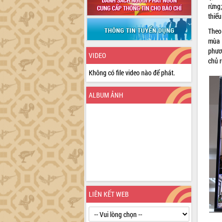
rừng;
thiểu
Theo
mùa 
phươ
VIDEO
chủ 
Không có file video nào để phát.
ALBUM ẢNH
LIÊN KẾT WEB