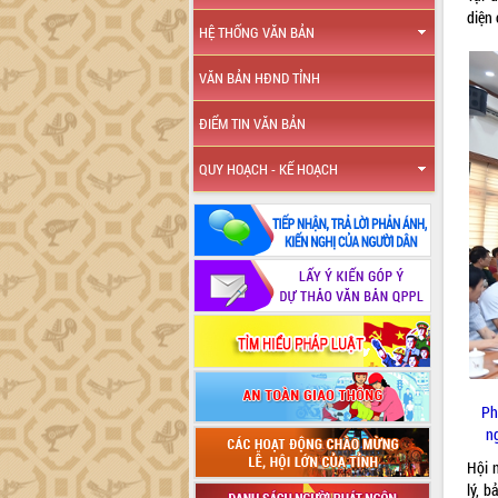
diện
HỆ THỐNG VĂN BẢN
VĂN BẢN HĐND TỈNH
ĐIỂM TIN VĂN BẢN
QUY HOẠCH - KẾ HOẠCH
Ph
n
Hội 
lý, 