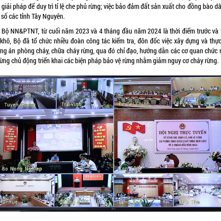
 giải pháp để duy trì tỉ lệ che phủ rừng; việc bảo đảm đất sản xuất cho đồng bào d
 số các tỉnh Tây Nguyên.
 Bộ NN&PTNT, từ cuối năm 2023 và 4 tháng đầu năm 2024 là thời điểm trước và 
khô, Bộ đã tổ chức nhiều đoàn công tác kiểm tra, đôn đốc việc xây dựng và thực
ng án phòng cháy, chữa cháy rừng, qua đó chỉ đạo, hướng dẫn các cơ quan chức 
rừng chủ động triển khai các biện pháp bảo vệ rừng nhằm giảm nguy cơ cháy rừng.