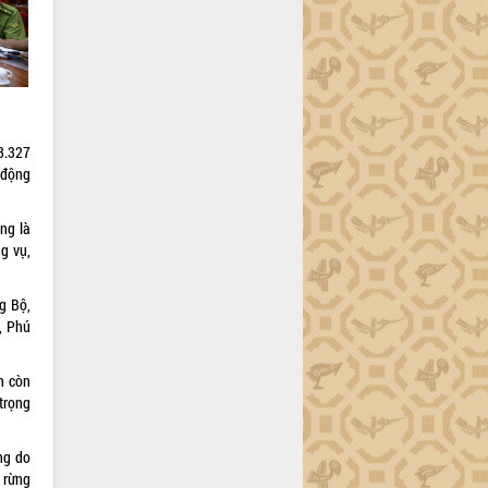
3.327
 động
ng là
g vụ,
g Bộ,
, Phú
n còn
 trọng
ng do
 rừng