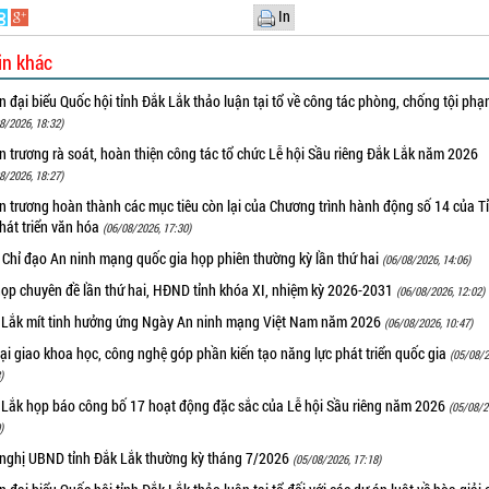
In
in khác
 đại biểu Quốc hội tỉnh Đắk Lắk thảo luận tại tổ về công tác phòng, chống tội ph
8/2026, 18:32)
 trương rà soát, hoàn thiện công tác tổ chức Lễ hội Sầu riêng Đắk Lắk năm 2026
8/2026, 18:27)
 trương hoàn thành các mục tiêu còn lại của Chương trình hành động số 14 của T
hát triển văn hóa
(06/08/2026, 17:30)
 Chỉ đạo An ninh mạng quốc gia họp phiên thường kỳ lần thứ hai
(06/08/2026, 14:06)
họp chuyên đề lần thứ hai, HĐND tỉnh khóa XI, nhiệm kỳ 2026-2031
(06/08/2026, 12:02)
 Lắk mít tinh hưởng ứng Ngày An ninh mạng Việt Nam năm 2026
(06/08/2026, 10:47)
i giao khoa học, công nghệ góp phần kiến tạo năng lực phát triển quốc gia
(05/08/2
)
 Lắk họp báo công bố 17 hoạt động đặc sắc của Lễ hội Sầu riêng năm 2026
(05/08/2
)
 nghị UBND tỉnh Đắk Lắk thường kỳ tháng 7/2026
(05/08/2026, 17:18)