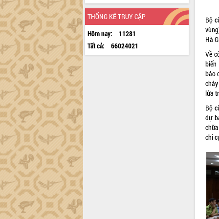
THỐNG KÊ TRUY CẬP
Bộ c
vùng)
Hôm nay:
11281
Hà Gi
Tất cả:
66024021
Về c
biến
báo c
cháy
lửa t
Bộ c
dự b
chữa 
chi c