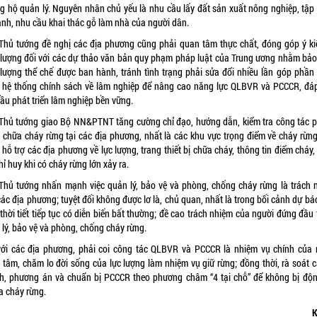
g hộ quản lý. Nguyên nhân chủ yếu là nhu cầu lấy đất sản xuất nông nghiệp, tập
anh, nhu cầu khai thác gỗ làm nhà của người dân.
Thủ tướng đề nghị các địa phương cũng phải quan tâm thực chất, đóng góp ý ki
 lượng đối với các dự thảo văn bản quy phạm pháp luật của Trung ương nhằm bả
 lượng thể chế được ban hành, tránh tình trạng phải sửa đổi nhiều lần góp phần
n hệ thống chính sách về lâm nghiệp để nâng cao năng lực QLBVR và PCCCR, đá
ầu phát triển lâm nghiệp bền vững.
Thủ tướng giao Bộ NN&PTNT tăng cường chỉ đạo, hướng dẫn, kiểm tra công tác 
, chữa cháy rừng tại các địa phương, nhất là các khu vực trọng điểm về cháy rừng
hỗ trợ các địa phương về lực lượng, trang thiết bị chữa cháy, thông tin điểm cháy
hỉ huy khi có cháy rừng lớn xảy ra.
Thủ tướng nhấn mạnh việc quản lý, bảo vệ và phòng, chống cháy rừng là trách 
ác địa phương; tuyệt đối không được lơ là, chủ quan, nhất là trong bối cảnh dự bá
thời tiết tiếp tục có diễn biến bất thường; đề cao trách nhiệm của người đứng đầu
 lý, bảo vệ và phòng, chống cháy rừng.
với các địa phương, phải coi công tác QLBVR và PCCCR là nhiệm vụ chính của 
 tâm, chăm lo đời sống của lực lượng làm nhiệm vụ giữ rừng; đồng thời, rà soát c
h, phương án và chuẩn bị PCCCR theo phương châm “4 tại chỗ” để không bị độn
a cháy rừng.
K