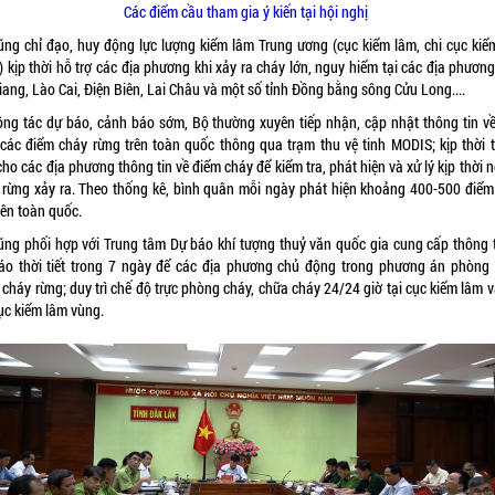
Các điểm cầu tham gia ý kiến tại hội nghị
ũng chỉ đạo, huy động lực lượng kiểm lâm Trung ương (cục kiểm lâm, chi cục kiể
 kịp thời hỗ trợ các địa phương khi xảy ra cháy lớn, nguy hiểm tại các địa phươn
ang, Lào Cai, Điện Biên, Lai Châu và một số tỉnh Đồng bằng sông Cửu Long....
ông tác dự báo, cảnh báo sớm, Bộ thường xuyên tiếp nhận, cập nhật thông tin về
 các điểm cháy rừng trên toàn quốc thông qua trạm thu vệ tinh MODIS; kịp thời 
ho các địa phương thông tin về điểm cháy để kiểm tra, phát hiện và xử lý kịp thời 
 rừng xảy ra. Theo thống kê, bình quân mỗi ngày phát hiện khoảng 400-500 điểm
rên toàn quốc.
ũng phối hợp với Trung tâm Dự báo khí tượng thuỷ văn quốc gia cung cấp thông t
áo thời tiết trong 7 ngày để các địa phương chủ động trong phương án phòng 
cháy rừng; duy trì chế độ trực phòng cháy, chữa cháy 24/24 giờ tại cục kiểm lâm 
ục kiểm lâm vùng.