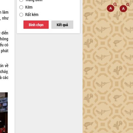
Kém
m lâm
Rất kém
g, như
Bình chọn
Kết quả
 diễn
thông
nếu có
 phát
in về
cháy,
và các