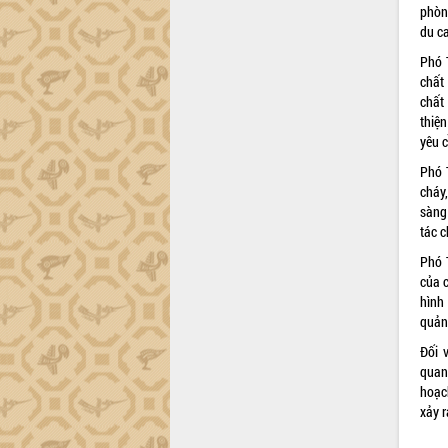
phòn
du c
Phó 
chất
chất
thiệ
yêu c
Phó 
cháy
sàng 
tác c
Phó 
của c
hình 
quản
Đối 
quan
hoạc
xảy r