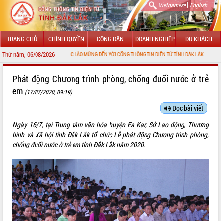
|
Vietnamese
English
TRANG CHỦ
CHÍNH QUYỀN
CÔNG DÂN
DOANH NGHIỆP
DU KHÁCH
Thứ năm, 06/08/2026
CHÀO MỪNG ĐẾN VỚI CỔNG THÔNG TIN ĐIỆN TỬ TỈNH ĐẮK LẮK
GIỚI THIỆU
Phát động Chương trình phòng, chống đuối nước ở trẻ
em
(17/07/2020, 09:19)
LÃNH ĐẠO UBND TỈNH
Đọc bài viết
TIN TỨC SỰ KIỆN
Ngày 16/7, tại Trung tâm văn hóa huyện Ea Kar, Sở Lao động, Thương
SỞ, BAN, NGÀNH
binh và Xã hội tỉnh Đắk Lắk tổ chức Lễ phát động Chương trình phòng,
chống đuối nước ở trẻ em tỉnh Đắk Lắk năm 2020.
UBND CÁC XÃ, PHƯỜNG
THÔNG TIN CHỈ ĐẠO ĐIỀU HÀNH
HỆ THỐNG VĂN BẢN
VĂN BẢN HĐND TỈNH