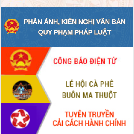
Đắk Lắk rà soát, điều chỉnh Đề án 190
về phát triển nuôi trồng thủy sản
Phó Chủ tịch UBND tỉnh Đắk Lắk
Trương Công Thái kiểm tra thực địa
Dự án cao tốc Khánh Hòa - Buôn Ma
Thuột
Định vị cà phê Việt Nam như một “di
sản sống” trong dòng chảy toàn cầu
Xây dựng nông thôn mới: Nâng cao đời
sống người dân từ những mô hình thiết
thực
Quyết liệt tháo gỡ vướng mắc, đẩy
nhanh tiến độ các dự án trọng điểm
trong Khu kinh tế Nam Phú Yên
Hòn Yến phát triển du lịch gắn với bảo
tồn biển
Lấy ý kiến điều chỉnh Quy hoạch tỉnh
Đắk Lắk thời kỳ 2021-2030, tầm nhìn
đến năm 2050
Phát động chiến dịch 30 ngày đêm