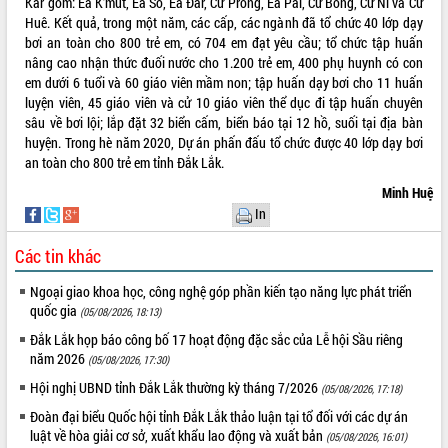
Kar gồm: Ea K’mút, Ea Sô, Ea Đar, Cư Prông, Ea Pal, Cư Bông, Cư Ni và Cư
tầng kỹ thuật Cụm công nghiệp Tân
Huê. Kết quả, trong một năm, các cấp, các ngành đã tổ chức 40 lớp dạy
Tiến
bơi an toàn cho 800 trẻ em, có 704 em đạt yêu cầu; tổ chức tập huấn
Gặp mặt các cơ quan báo chí nhân Kỷ
nâng cao nhận thức đuối nước cho 1.200 trẻ em, 400 phụ huynh có con
niệm 101 năm Ngày Báo chí Cách
em dưới 6 tuổi và 60 giáo viên mầm non; tập huấn dạy bơi cho 11 huấn
mạng Việt Nam
luyện viên, 45 giáo viên và cử 10 giáo viên thể dục đi tập huấn chuyên
Đắk Lắk sơ kết 4 năm triển khai thực
sâu về bơi lội; lắp đặt 32 biển cấm, biển báo tại 12 hồ, suối tại địa bàn
hiện Đề án 06 của Chính phủ
huyện. Trong hè năm 2020, Dự án phấn đấu tổ chức được 40 lớp dạy bơi
an toàn cho 800 trẻ em tỉnh Đắk Lắk.
Họp báo thông tin về Hội nghị Công bố
Quy hoạch và Xúc tiến đầu tư tỉnh Đắk
Minh Huệ
Lắk
In
Khơi thông điểm nghẽn, đẩy nhanh
giải ngân vốn khắc phục thiên tai
Các tin khác
HĐND tỉnh thông qua điều chỉnh Quy
Ngoại giao khoa học, công nghệ góp phần kiến tạo năng lực phát triển
hoạch tỉnh thời kỳ 2021-2030
quốc gia
(05/08/2026, 18:13)
Hội thảo góp ý hồ sơ điều chỉnh quy
Đắk Lắk họp báo công bố 17 hoạt động đặc sắc của Lễ hội Sầu riêng
hoạch tỉnh Đắk Lắk thời kỳ 2021-2030,
năm 2026
tầm nhìn đến năm 2050
(05/08/2026, 17:30)
Nâng cao hiệu quả hoạt động của các
Hội nghị UBND tỉnh Đắk Lắk thường kỳ tháng 7/2026
(05/08/2026, 17:18)
doanh nghiệp nhà nước
Đoàn đại biểu Quốc hội tỉnh Đắk Lắk thảo luận tại tổ đối với các dự án
Hội nghị triển khai kết nối mạng
luật về hòa giải cơ sở, xuất khẩu lao động và xuất bản
(05/08/2026, 16:01)