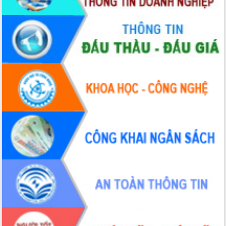
thông nguồn lực phát triển
Nâng cao hiệu lực, hiệu quả HĐND
tỉnh thông qua hiện đại hóa hành chính
Xã Ea Phê gắn cải cách hành chính với
chuyển đổi số
Phó Chủ tịch Thường trực UBND tỉnh
Hồ Thị Nguyên Thảo làm việc tại Trung
tâm Phục vụ hành chính công xã Ea
Phê
Xây dựng nền hành chính số đồng
hành cùng nông dân dân, doanh nghiệp
Giai đoạn 2026-2030, Đắk Lắk phấn
đấu có 77% xã đạt chuẩn nông thôn
mới
Chuyển đổi số 'mở đường' cho nông
nghiệp Đắk Lắk tăng trưởng bứt phá
Triển khai đồng bộ đo đạc, lập hồ sơ
địa chính, hoàn thiện cơ sở dữ liệu đất
đai
Ứng dụng sinh trắc học - Bước tiến
trong hành trình chuyển đổi số tại Đắk