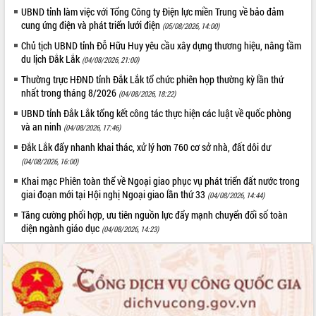
truyền số liệu chuyên dùng phục vụ cơ
UBND tỉnh làm việc với Tổng Công ty Điện lực miền Trung về bảo đảm
quan Đảng, Nhà nước
cung ứng điện và phát triển lưới điện
(05/08/2026, 14:00)
Lễ phát động chuỗi hoạt động chung
Chủ tịch UBND tỉnh Đỗ Hữu Huy yêu cầu xây dựng thương hiệu, nâng tầm
tay làm sạch môi trường
du lịch Đắk Lắk
(04/08/2026, 21:00)
Xã Ea Kar bước chuyển mình trong
công tác cải cách hành chính mô hình
Thường trực HĐND tỉnh Đắk Lắk tổ chức phiên họp thường kỳ lần thứ
nhất trong tháng 8/2026
mới
(04/08/2026, 18:22)
UBND tỉnh họp báo định kỳ tháng 4
UBND tỉnh Đắk Lắk tổng kết công tác thực hiện các luật về quốc phòng
năm 2026
và an ninh
(04/08/2026, 17:46)
Hội thảo khoa học “Giải pháp thúc đẩy
Đắk Lắk đẩy nhanh khai thác, xử lý hơn 760 cơ sở nhà, đất dôi dư
phát triển nền kinh tế xanh tại tỉnh
(04/08/2026, 16:00)
Đắk Lắk”
Khai mạc Phiên toàn thể về Ngoại giao phục vụ phát triển đất nước trong
Tăng cường giám sát, đôn đốc thực
giai đoạn mới tại Hội nghị Ngoại giao lần thứ 33
(04/08/2026, 14:44)
hiện nhiệm vụ quản lý tài sản công
Tăng cường phối hợp, ưu tiên nguồn lực đẩy mạnh chuyển đổi số toàn
hàng tuần
diện ngành giáo dục
(04/08/2026, 14:23)
Tháo gỡ những vướng mắc, đẩy mạnh
công tác cải cách thủ tục hành chính
tại Trung tâm Phục vụ hành chính
công tỉnh
Đắk Lắk: Tôn vinh 46 giải pháp tại Hội
thi Sáng tạo Kỹ thuật 2024 - 2025