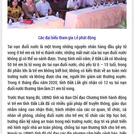
ĐIỂM TIN VĂN BẢN
QUY HOẠCH - KẾ HOẠCH
Các đại biểu tham gia Lễ phát động
Tai nạn đuối nước là một trong những nguyên nhân hàng đầu gây tử
vong ở trẻ em và trẻ vị thành niên; những mất mát của tai nạn đuối nước
không gì có thể so sánh được. Trung bình mỗi năm, ở Đắk Lắk có khoảng
50 trẻ em bị tử vong do tai nạn đuối nước, chủ yếu từ 6 – 15 tuổi, trong
đó phần lớn là trẻ em không biết bơi, không có kiến thức về an toàn môi
trường nước và không được cha mẹ, người lớn giám sát thường xuyên.
Trong 6 tháng đầu năm 2020, tỉnh Đắk Lắk ghi nhận có 12 vụ tai nạn
đuối nước thương tâm làm 21 em tử vong.
Trước thực trạng đó, UBND tỉnh và Ban Chỉ đạo Chương trình hành động
vì trẻ em tỉnh Đắk Lắk đã có nhiều giải pháp để truyền thông, giáo dục
nhằm nâng cao nhận thức, trách nhiệm của các cơ quan, tổ chức, cá
nhân về phòng, chống đuối nước cho trẻ em; tổ chức các lớp học bơi,
hướng dẫn kỹ năng an toàn trong môi trường nước; duy trì và phát triển
mô hình ngôi nhà an toàn phòng, chống tai nạn thương tích cho trẻ em.
Ngoài ra, UBND tỉnh đã chỉ đạo các địa phương cắm biển cảnh báo, biển