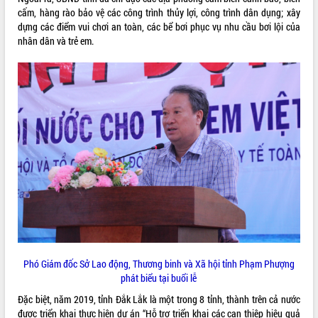
cấm, hàng rào bảo vệ các công trình thủy lợi, công trình dân dụng; xây
VIDEO
dựng các điểm vui chơi an toàn, các bể bơi phục vụ nhu cầu bơi lội của
nhân dân và trẻ em.
Bí thư Tỉnh ủy Lương Nguyễn Minh
Triết thăm, tặng quà người có công với
cách mạng
Rà soát, hoàn thiện hệ thống thiết chế
văn hóa, thể thao đáp ứng yêu cầu
phát triển mới
Thường trực HĐND tỉnh Đắk Lắk gặp
Phó Giám đốc Sở Lao động, Thương binh và Xã hội tỉnh Phạm Phượng
mặt Đoàn chuyên gia y tế TP. Hồ Chí
ALBUM ẢNH
phát biểu tại buổi lễ
Minh
Lễ truy điệu và an táng hài cốt liệt sĩ
Đặc biệt, năm 2019, tỉnh Đắk Lắk là một trong 8 tỉnh, thành trên cả nước
tại Nghĩa trang Liệt sĩ xã Sơn Hòa
được triển khai thực hiện dự án “Hỗ trợ triển khai các can thiệp hiệu quả