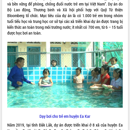
và bền vững để phòng, chống đuối nước trẻ em tại Việt Nam”. Dự án do
Bàn giải pháp tháo gỡ khó khăn trong
Bộ Lao động, Thương binh và Xã hội phối hợp với Quỹ Từ thiện
xuất khẩu sầu riêng và triển khai quy
Bloomberg tổ chức. Mục tiêu của dự án là có 1.000 trẻ em trong nhóm
định EUDR
tuổi tiểu học và trung học cơ sở tại các xã triển khai dự án được trang bị
Thứ trưởng Bộ Nông nghiệp và Môi
kiến thức an toàn trong môi trường nước; ít nhất có 700 em, từ 6 – 15 tuổi
trường Nguyễn Hoàng Hiệp khảo sát
được học bơi an toàn.
vùng trồng và doanh nghiệp đóng gói
LIÊN KẾT WEB
sầu riêng tại Đắk Lắk
Trình diễn nghệ thuật chế biến các
món ăn từ sầu riêng
Đắk Lắk công bố Quy hoạch và xúc
THỐNG KÊ TRUY CẬP
tiến đầu tư tỉnh
Ngành cá ngừ Đắk Lắk chủ động thích
Hôm nay:
10436
ứng để giữ vững thị trường xuất khẩu
Tất cả:
65986578
Diễn đàn Kinh tế tư nhân Việt Nam đột
phá cơ chế - Hợp tác công tư
Đề án 06 tạo bước ngoặt đột phá trong
cải cách hành chính tỉnh Đắk Lắk
Kết nối tour, đẩy mạnh chuyển đổi số
Dạy bơi cho trẻ em huyện Ea Kar
để phát triển du lịch Đắk Lắk
Năm 2019, tại tỉnh Đắk Lắk, dự án được triển khai ở 8 xã của huyện Ea
Khởi động Dự án Đầu tư xây dựng hạ