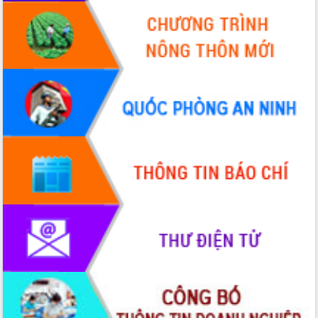
giải phóng mặt bằng Tuyến đường bộ
ven biển
Đắk Lắk nỗ lực thúc đẩy tăng trưởng
kinh tế từ 10% trở lên trong Quý
II/2026
Đắk Lắk ký kết thỏa thuận hợp tác về
chuyển đổi số giai đoạn 2026 – 2030
với Tập đoàn Bưu chính Viễn thông
Việt Nam
Thứ trưởng Bộ Y tế làm việc với tỉnh
Đắk Lắk về phát triển nhân lực y tế
cho trạm y tế cấp xã
Du lịch Đắk Lắk nâng tầm trải nghiệm
du khách thông qua Hệ thống cơ sở dữ
liệu và Bản đồ số
Tập huấn ứng dụng trí tuệ nhân tạo (AI)
trong thương mại điện tử năm 2026
Đoàn đại biểu Quốc hội tỉnh Đắk Lắk
trao đổi thông tin trước Kỳ họp thứ
nhất, Quốc hội khóa XVI
Quyết liệt cải cách hành chính, khơi