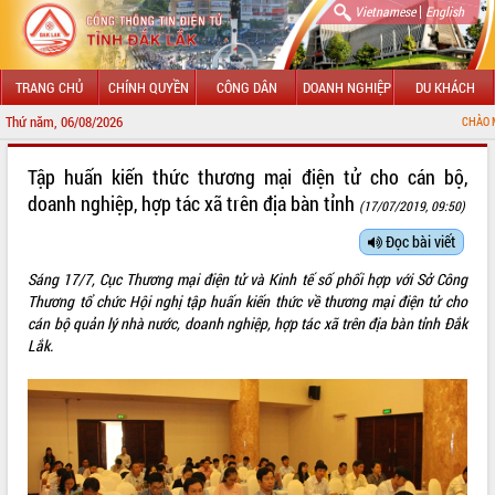
|
Vietnamese
English
TRANG CHỦ
CHÍNH QUYỀN
CÔNG DÂN
DOANH NGHIỆP
DU KHÁCH
Thứ năm, 06/08/2026
CHÀO MỪNG ĐẾN VỚ
GIỚI THIỆU
Tập huấn kiến thức thương mại điện tử cho cán bộ,
doanh nghiệp, hợp tác xã trên địa bàn tỉnh
(17/07/2019, 09:50)
LÃNH ĐẠO UBND TỈNH
Đọc bài viết
TIN TỨC SỰ KIỆN
Sáng 17/7, Cục Thương mại điện tử và Kinh tế số phối hợp với Sở Công
SỞ, BAN, NGÀNH
Thương tổ chức Hội nghị tập huấn kiến thức về thương mại điện tử cho
cán bộ quản lý nhà nước, doanh nghiệp, hợp tác xã trên địa bàn tỉnh Đắk
UBND CÁC XÃ, PHƯỜNG
Lắk.
THÔNG TIN CHỈ ĐẠO ĐIỀU HÀNH
HỆ THỐNG VĂN BẢN
VĂN BẢN HĐND TỈNH