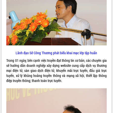
VIDEO
Không có file video nào để phát.
ALBUM ẢNH
Lãnh đạo Sở Công Thương phát biểu khai mạc lớp tập huấn
Trong 01 ngày, bên cạnh việc truyền đạt thông tin cơ bản, các chuyên gia
sẽ hướng dẫn doanh nghiệp xây dựng website cung cấp dịch vụ thương
mại điện tử, sàn giao dịch điện tử, khuyến mãi trực tuyến, đấu giá trực
tuyến, xử lý khủng hoảng truyền thông và mạng xã hội, thiết lập thông
LIÊN KẾT WEB
điệp truyền thông; thanh toán trực tuyến.
THỐNG KÊ TRUY CẬP
Hôm nay:
23021