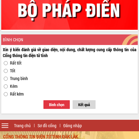
BÌNH CHỌN
Xin ý kiến đánh giá về giao diện, nội dung, chất lượng cung cấp thông tin của
Cổng thông tin điện tử tỉnh
Rất tốt
Tốt
Trung bình
Kém
Rất kém
Bình chọn
Kết quả
Toggle
Trang chủ
Sơ đồ cổng
Đăng nhập
navigation
CỔNG THÔNG TIN ĐIỆN TỬ TỈNH ĐẮK LẮK