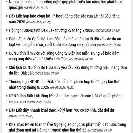
Ngoại giao khoa học, công nghệ góp phần kiến tạo năng lực phát triển
quốc gia
(05/08/2026, 18:13)
Đắk Lắk họp báo công bố 17 hoạt động đặc sắc của Lễ hội Sầu riêng
năm 2026
(05/08/2026, 17:30)
Hội nghị UBND tỉnh Đắk Lắk thường kỳ tháng 7/2026
(05/08/2026, 17:18)
Đoàn đại biểu Quốc hội tỉnh Đắk Lắk thảo luận tại tổ đối với các dự án
luật về hòa giải cơ sở, xuất khẩu lao động và xuất bản
(05/08/2026, 16:01)
UBND tỉnh làm việc với Tổng Công ty Điện lực miền Trung về bảo đảm
cung ứng điện và phát triển lưới điện
(05/08/2026, 14:00)
Chủ tịch UBND tỉnh Đỗ Hữu Huy yêu cầu xây dựng thương hiệu, nâng tầm
du lịch Đắk Lắk
(04/08/2026, 21:00)
Thường trực HĐND tỉnh Đắk Lắk tổ chức phiên họp thường kỳ lần thứ
nhất trong tháng 8/2026
(04/08/2026, 18:22)
UBND tỉnh Đắk Lắk tổng kết công tác thực hiện các luật về quốc phòng
và an ninh
(04/08/2026, 17:46)
Đắk Lắk đẩy nhanh khai thác, xử lý hơn 760 cơ sở nhà, đất dôi dư
(04/08/2026, 16:00)
Khai mạc Phiên toàn thể về Ngoại giao phục vụ phát triển đất nước trong
giai đoạn mới tại Hội nghị Ngoại giao lần thứ 33
(04/08/2026, 14:44)