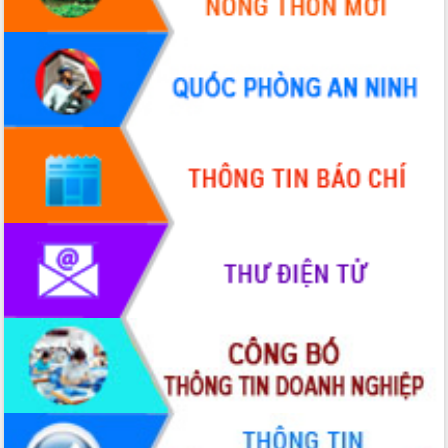
hiện nhiệm vụ quản lý tài sản công
hàng tuần
Tháo gỡ những vướng mắc, đẩy mạnh
công tác cải cách thủ tục hành chính
tại Trung tâm Phục vụ hành chính
công tỉnh
Đắk Lắk: Tôn vinh 46 giải pháp tại Hội
thi Sáng tạo Kỹ thuật 2024 - 2025
Đắk Lắk rà soát, điều chỉnh Đề án 190
về phát triển nuôi trồng thủy sản
Phó Chủ tịch UBND tỉnh Đắk Lắk
Trương Công Thái kiểm tra thực địa
Dự án cao tốc Khánh Hòa - Buôn Ma
Thuột
Định vị cà phê Việt Nam như một “di
sản sống” trong dòng chảy toàn cầu
Xây dựng nông thôn mới: Nâng cao đời
sống người dân từ những mô hình thiết
thực
Quyết liệt tháo gỡ vướng mắc, đẩy