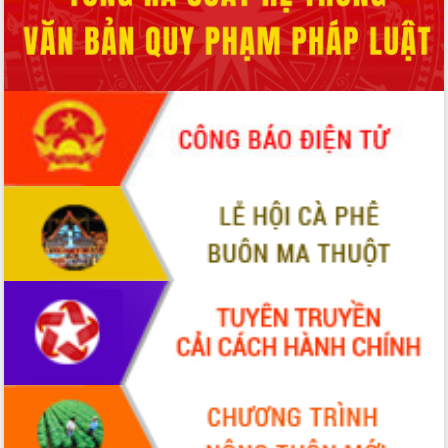
HĐND tỉnh thông qua điều chỉnh Quy
hoạch tỉnh thời kỳ 2021-2030
Hội thảo góp ý hồ sơ điều chỉnh quy
hoạch tỉnh Đắk Lắk thời kỳ 2021-2030,
tầm nhìn đến năm 2050
Nâng cao hiệu quả hoạt động của các
doanh nghiệp nhà nước
Hội nghị triển khai kết nối mạng
truyền số liệu chuyên dùng phục vụ cơ
quan Đảng, Nhà nước
Lễ phát động chuỗi hoạt động chung
tay làm sạch môi trường
Xã Ea Kar bước chuyển mình trong
công tác cải cách hành chính mô hình
mới
UBND tỉnh họp báo định kỳ tháng 4
năm 2026
Hội thảo khoa học “Giải pháp thúc đẩy
phát triển nền kinh tế xanh tại tỉnh
Đắk Lắk”
Tăng cường giám sát, đôn đốc thực