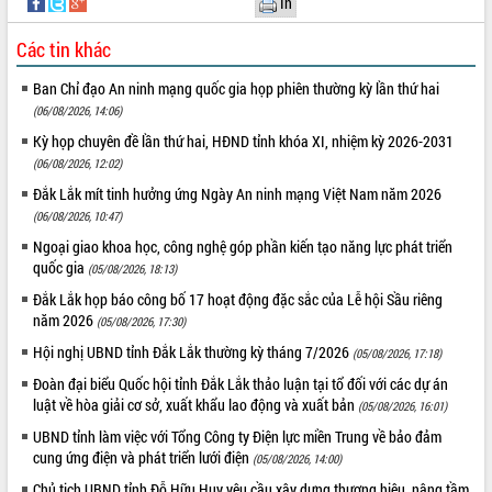
In
Rà soát, hoàn thiện hệ thống thiết chế
văn hóa, thể thao đáp ứng yêu cầu
Các tin khác
phát triển mới
Ban Chỉ đạo An ninh mạng quốc gia họp phiên thường kỳ lần thứ hai
Thường trực HĐND tỉnh Đắk Lắk gặp
(06/08/2026, 14:06)
mặt Đoàn chuyên gia y tế TP. Hồ Chí
Minh
Kỳ họp chuyên đề lần thứ hai, HĐND tỉnh khóa XI, nhiệm kỳ 2026-2031
LIÊN KẾT WEB
Lễ truy điệu và an táng hài cốt liệt sĩ
(06/08/2026, 12:02)
tại Nghĩa trang Liệt sĩ xã Sơn Hòa
Đắk Lắk mít tinh hưởng ứng Ngày An ninh mạng Việt Nam năm 2026
Bàn giải pháp tháo gỡ khó khăn trong
(06/08/2026, 10:47)
xuất khẩu sầu riêng và triển khai quy
Ngoại giao khoa học, công nghệ góp phần kiến tạo năng lực phát triển
THỐNG KÊ TRUY CẬP
định EUDR
quốc gia
(05/08/2026, 18:13)
Thứ trưởng Bộ Nông nghiệp và Môi
Hôm nay:
31752
Đắk Lắk họp báo công bố 17 hoạt động đặc sắc của Lễ hội Sầu riêng
trường Nguyễn Hoàng Hiệp khảo sát
Tất cả:
66007894
năm 2026
(05/08/2026, 17:30)
vùng trồng và doanh nghiệp đóng gói
sầu riêng tại Đắk Lắk
Hội nghị UBND tỉnh Đắk Lắk thường kỳ tháng 7/2026
(05/08/2026, 17:18)
Trình diễn nghệ thuật chế biến các
Đoàn đại biểu Quốc hội tỉnh Đắk Lắk thảo luận tại tổ đối với các dự án
món ăn từ sầu riêng
luật về hòa giải cơ sở, xuất khẩu lao động và xuất bản
(05/08/2026, 16:01)
Đắk Lắk công bố Quy hoạch và xúc
UBND tỉnh làm việc với Tổng Công ty Điện lực miền Trung về bảo đảm
tiến đầu tư tỉnh
cung ứng điện và phát triển lưới điện
(05/08/2026, 14:00)
Ngành cá ngừ Đắk Lắk chủ động thích
Chủ tịch UBND tỉnh Đỗ Hữu Huy yêu cầu xây dựng thương hiệu, nâng tầm