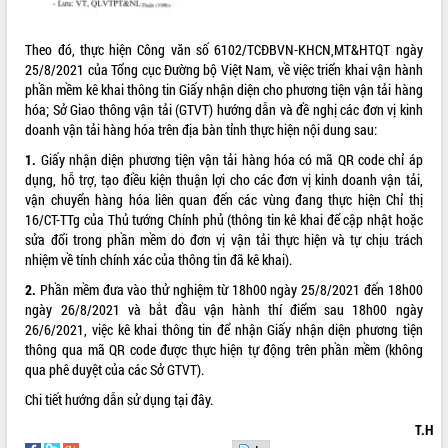
VIDEO
Theo đó, thực hiện Công văn số 6102/TCĐBVN-KHCN,MT&HTQT ngày
25/8/2021 của Tổng cục Đường bộ Việt Nam, về việc triển khai vận hành
phần mềm kê khai thông tin Giấy nhận diện cho phương tiện vận tải hàng
hóa; Sở Giao thông vận tải (GTVT) hướng dẫn và đề nghị các đơn vị kinh
doanh vận tải hàng hóa trên địa bàn tỉnh thực hiện nội dung sau:
1.
Giấy nhận diện phương tiện vận tải hàng hóa có mã QR code chỉ áp
dụng, hỗ trợ, tạo điều kiện thuận lợi cho các đơn vị kinh doanh vận tải,
vận chuyển hàng hóa liên quan đến các vùng đang thực hiện Chỉ thị
16/CT-TTg của Thủ tướng Chính phủ (thông tin kê khai để cập nhật hoặc
Lễ truy tặng danh hiệu “Bà Mẹ Việt
sửa đổi trong phần mềm do đơn vị vận tải thực hiện và tự chịu trách
Nam Anh hùng” và trao Huân chương
nhiệm về tính chính xác của thông tin đã kê khai).
Lao động
2.
Phần mềm đưa vào thử nghiệm từ 18h00 ngày 25/8/2021 đến 18h00
UBND tỉnh Đắk Lắk triển khai nhiệm
ngày 26/8/2021 và bắt đầu vận hành thí điểm sau 18h00 ngày
vụ 6 tháng cuối năm 2026
26/6/2021, việc kê khai thông tin để nhận Giấy nhận diện phương tiện
Kỳ họp thứ Hai, Hội đồng nhân dân
thông qua mã QR code được thực hiện tự động trên phần mềm (không
tỉnh khóa XI quyết nghị nhiều nội dung
qua phê duyệt của các Sở GTVT).
quan trọng
ALBUM ẢNH
Chi tiết hướng dẫn sử dụng tại
đây.
Bí thư Tỉnh ủy Lương Nguyễn Minh
Triết thăm, tặng quà người có công với
T.H
cách mạng