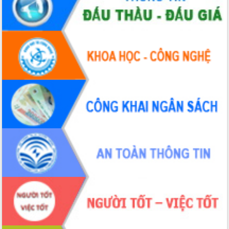
nhanh tiến độ các dự án trọng điểm
trong Khu kinh tế Nam Phú Yên
Hòn Yến phát triển du lịch gắn với bảo
tồn biển
Lấy ý kiến điều chỉnh Quy hoạch tỉnh
Đắk Lắk thời kỳ 2021-2030, tầm nhìn
đến năm 2050
Phát động chiến dịch 30 ngày đêm
giải phóng mặt bằng Tuyến đường bộ
ven biển
Đắk Lắk nỗ lực thúc đẩy tăng trưởng
kinh tế từ 10% trở lên trong Quý
II/2026
Đắk Lắk ký kết thỏa thuận hợp tác về
chuyển đổi số giai đoạn 2026 – 2030
với Tập đoàn Bưu chính Viễn thông
Việt Nam
Thứ trưởng Bộ Y tế làm việc với tỉnh
Đắk Lắk về phát triển nhân lực y tế
cho trạm y tế cấp xã
Du lịch Đắk Lắk nâng tầm trải nghiệm