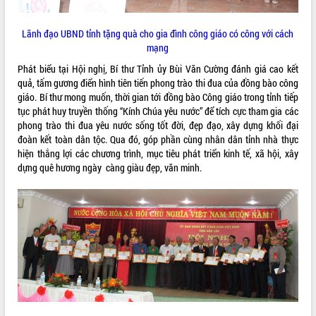
Lãnh đạo UBND tỉnh tặng quà cho gia đình công giáo có công với cách
mạng
Phát biểu tại Hội nghị, Bí thư Tỉnh ủy Bùi Văn Cường đánh giá cao kết
quả, tấm gương điển hình tiên tiến phong trào thi đua của đồng bào công
giáo. Bí thư mong muốn, thời gian tới đồng bào Công giáo trong tỉnh tiếp
tục phát huy truyền thống “Kính Chúa yêu nước” để tích cực tham gia các
phong trào thi đua yêu nước sống tốt đời, đẹp đạo, xây dựng khối đại
đoàn kết toàn dân tộc. Qua đó, góp phần cùng nhân dân tỉnh nhà thực
hiện thắng lợi các chương trình, mục tiêu phát triển kinh tế, xã hội, xây
dựng quê hương ngày càng giàu đẹp, văn minh.