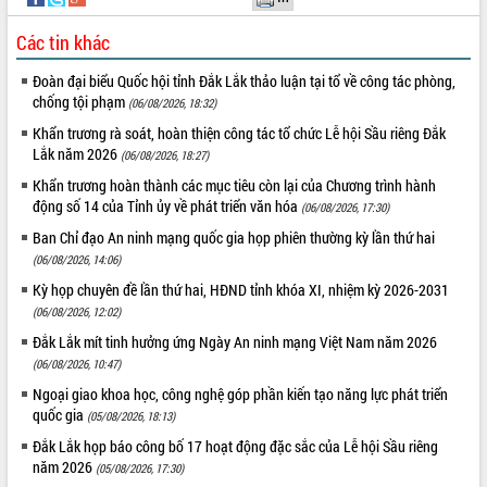
Các tin khác
Đoàn đại biểu Quốc hội tỉnh Đắk Lắk thảo luận tại tổ về công tác phòng,
chống tội phạm
(06/08/2026, 18:32)
Khẩn trương rà soát, hoàn thiện công tác tổ chức Lễ hội Sầu riêng Đắk
Lắk năm 2026
(06/08/2026, 18:27)
Khẩn trương hoàn thành các mục tiêu còn lại của Chương trình hành
động số 14 của Tỉnh ủy về phát triển văn hóa
(06/08/2026, 17:30)
Ban Chỉ đạo An ninh mạng quốc gia họp phiên thường kỳ lần thứ hai
(06/08/2026, 14:06)
Kỳ họp chuyên đề lần thứ hai, HĐND tỉnh khóa XI, nhiệm kỳ 2026-2031
(06/08/2026, 12:02)
Đắk Lắk mít tinh hưởng ứng Ngày An ninh mạng Việt Nam năm 2026
(06/08/2026, 10:47)
Ngoại giao khoa học, công nghệ góp phần kiến tạo năng lực phát triển
quốc gia
(05/08/2026, 18:13)
Đắk Lắk họp báo công bố 17 hoạt động đặc sắc của Lễ hội Sầu riêng
năm 2026
(05/08/2026, 17:30)