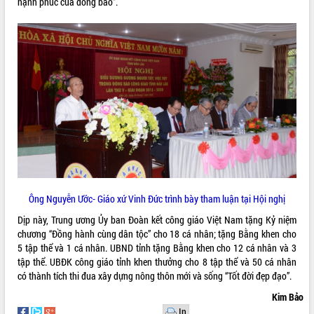
hạnh phúc của đồng bào”.
Ông Nguyễn Ước- Giáo xứ Vinh Đức trình bày tham luận tại Hội nghị
Dịp này, Trung ương Ủy ban Đoàn kết công giáo Việt Nam tặng Kỷ niệm
chương “Đồng hành cùng dân tộc” cho 18 cá nhân; tặng Bằng khen cho
5 tập thể và 1 cá nhân. UBND tỉnh tặng Bằng khen cho 12 cá nhân và 3
tập thể. UBĐK công giáo tỉnh khen thưởng cho 8 tập thể và 50 cá nhân
có thành tích thi đua xây dựng nông thôn mới và sống “Tốt đời đẹp đạo”.
Kim Bảo
In