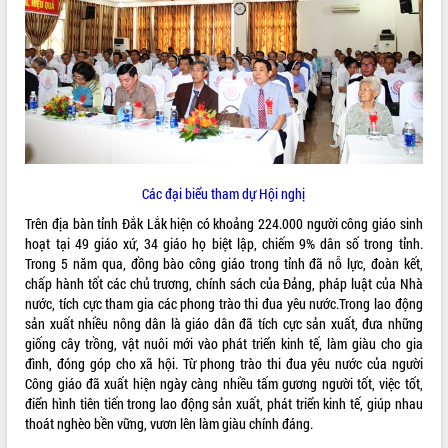
ĐIỂM TIN VĂN BẢN
QUY HOẠCH - KẾ HOẠCH
Các đại biểu tham dự Hội nghị
Trên địa bàn tỉnh Đắk Lắk hiện có khoảng 224.000 người công giáo sinh
hoạt tại 49 giáo xứ, 34 giáo họ biệt lập, chiếm 9% dân số trong tỉnh.
Trong 5 năm qua, đồng bào công giáo trong tỉnh đã nỗ lực, đoàn kết,
chấp hành tốt các chủ trương, chính sách của Đảng, pháp luật của Nhà
nước, tích cực tham gia các phong trào thi đua yêu nước.Trong lao động
sản xuất nhiều nông dân là giáo dân đã tích cực sản xuất, đưa những
giống cây trồng, vật nuôi mới vào phát triển kinh tế, làm giàu cho gia
đình, đóng góp cho xã hội. Từ phong trào thi đua yêu nước của người
Công giáo đã xuất hiện ngày càng nhiều tấm gương người tốt, việc tốt,
điển hình tiên tiến trong lao động sản xuất, phát triển kinh tế, giúp nhau
thoát nghèo bền vững, vươn lên làm giàu chính đáng.