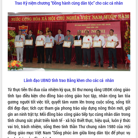
Trao Kỷ niệm chương “Đồng hành cùng dân tộc” cho các cá nhân
Lãnh đạo UBND tỉnh trao Bằng khen cho các cá nhân
Từ thực tiễn thi đua của nhiệm kỳ qua, Bí thư mong rằng UBĐK công giáo
tỉnh tạo điều kiện cho đồng bào công giáo học tập, nhân rộng lan tỏa
gương người tốt việc tốt, quyết tâm vươn lên trong cuộc sống, sống tốt
đời đẹp đạo; tích cực tham gia phong trào xây dựng nông thôn mới, giữ
gìn an ninh trật tự. Mỗi đồng bào công giáo tiếp tục cùng nhân dân trong
tỉnh chung sức phát triển kinh tế - xã hội thiết thực, hiệu quả, luôn ý thức
vai trò, trách nhiệm, sống theo tinh thần Thư chung năm 1980 của Hội
đồng giáo mục Việt Nam “Sống phúc âm giữa lòng dân tộc để phục vụ