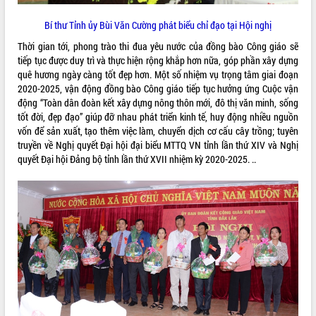
Bí thư Tỉnh ủy Bùi Văn Cường phát biểu chỉ đạo tại Hội nghị
Thời gian tới, phong trào thi đua yêu nước của đồng bào Công giáo sẽ
tiếp tục được duy trì và thực hiện rộng khắp hơn nữa, góp phần xây dựng
quê hương ngày càng tốt đẹp hơn. Một số nhiệm vụ trọng tâm giai đoạn
2020-2025, vận động đồng bào Công giáo tiếp tục hưởng ứng Cuộc vận
động “Toàn dân đoàn kết xây dựng nông thôn mới, đô thị văn minh, sống
tốt đời, đẹp đạo” giúp đỡ nhau phát triển kinh tế, huy động nhiều nguồn
vốn để sản xuất, tạo thêm việc làm, chuyển dịch cơ cấu cây trồng; tuyên
truyền về Nghị quyết Đại hội đại biểu MTTQ VN tỉnh lần thứ XIV và Nghị
quyết Đại hội Đảng bộ tỉnh lần thứ XVII nhiệm kỳ 2020-2025. ..