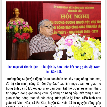
VIDEO
Không có file video nào để phát.
ALBUM ẢNH
Linh mục Vũ Thanh Lịch – Chủ tịch Ủy ban Đoàn kết công giáo Việt Nam
tỉnh Đắk Lắk
LIÊN KẾT WEB
Hưởng ứng Cuộc vận động “Toàn dân đoàn kết xây dựng nông thôn mới,
đô thị văn minh, sống tốt đời đẹp đạo” các linh mục quản xứ, giáo họ
trong tỉnh đã nỗ lực kêu gọi giáo dân đoàn kết, hỗ trợ nhau về tinh thần,
tự nguyện đóng góp hàng chục tỷ đồng để nâng cấp, mở rộng đường
THỐNG KÊ TRUY CẬP
giao thông nông thôn và các công trình phúc lợi khác. Điển hình như
giáo xứ Vinh Hòa, xã Ea Ktur, huyện Cư Kuin đã tự nguyện đóng góp
Hôm nay:
14187