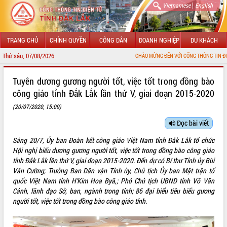
|
Vietnamese
English
TRANG CHỦ
CHÍNH QUYỀN
CÔNG DÂN
DOANH NGHIỆP
DU KHÁCH
Thứ sáu, 07/08/2026
CHÀO MỪNG ĐẾN VỚI CỔNG THÔNG TIN ĐIỆN TỬ TỈNH ĐẮK 
GIỚI THIỆU
Tuyên dương gương người tốt, việc tốt trong đồng bào
công giáo tỉnh Đắk Lắk lần thứ V, giai đoạn 2015-2020
LÃNH ĐẠO UBND TỈNH
(20/07/2020, 15:09)
TIN TỨC SỰ KIỆN
Đọc bài viết
SỞ, BAN, NGÀNH
Sáng 20/7, Ủy ban Đoàn kết công giáo Việt Nam tỉnh Đắk Lắk tổ chức
Hội nghị biểu dương gương người tốt, việc tốt trong đồng bào công giáo
UBND CÁC XÃ, PHƯỜNG
tỉnh Đắk Lắk lần thứ V, giai đoạn 2015-2020. Đến dự có Bí thư Tỉnh ủy Bùi
Văn Cường; Trưởng Ban Dân vận Tỉnh ủy, Chủ tịch Ủy ban Mặt trận tổ
THÔNG TIN CHỈ ĐẠO ĐIỀU HÀNH
quốc Việt Nam tỉnh H’Kim Hoa Byă,; Phó Chủ tịch UBND tỉnh Võ Văn
Cảnh, lãnh đạo Sở, ban, ngành trong tỉnh; 86 đại biểu tiêu biểu gương
HỆ THỐNG VĂN BẢN
người tốt, việc tốt trong đồng bào công giáo tỉnh.
VĂN BẢN HĐND TỈNH