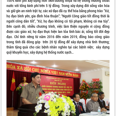
100% kinh phí xây dựng hơn 5km đường nhựa và hệ thống mương thoát
Tất cả:
66026927
nước với tổng kinh phí trên 5 tỷ đồng. Trong xây dựng đời sống văn hóa
và giữ gìn an ninh trật tự, các xứ đạo đã cụ thể hóa bằng phong trào “Xứ,
họ đạo bình yên, gia đình hòa thuận”; “Người Công giáo tốt đồng thời là
người công dân tốt”, “Xứ, họ đạo không có tội phạm, không có ma túy”.
Bên cạnh đó, nhiều chương trình, việc làm thiện nguyện vì cộng đồng
được các giáo xứ, họ đạo thực hiện lan tỏa tình bác ái, sống tốt đời đẹp
đạo. Chỉ tính riêng từ năm 2016 đến năm 2019, đồng bào công giáo
trong tỉnh đã đóng góp trên 20 tỷ đồng để xây dựng nhà tình thương;
thăm tặng quà cho các bệnh nhân nghèo tại các bệnh viện; xây dựng
quỹ khuyến học, xây dựng hệ thống nước sạch…