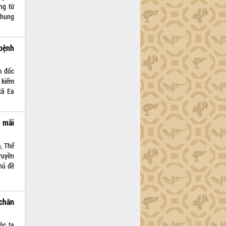
ng từ
chung
bệnh
m đốc
 kiểm
xã Ea
 mãi
a, Thể
Truyền
hủ đề
chân
ộc ta