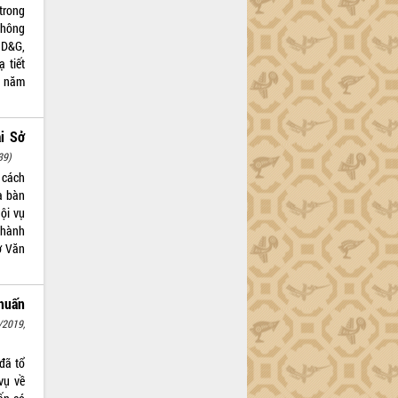
trong
Không
 D&G,
 tiết
n năm
ại Sở
39)
 cách
a bàn
ội vụ
 hành
Sở Văn
huấn
/2019,
đã tổ
vụ về