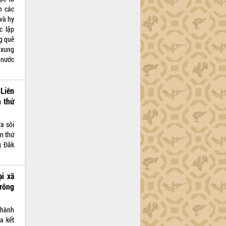
n các
 và hy
c lập
g quê
 xung
 nước
 Liên
n thứ
a sôi
ần thứ
g Đắk
ại xã
Krông
 hành
a kết