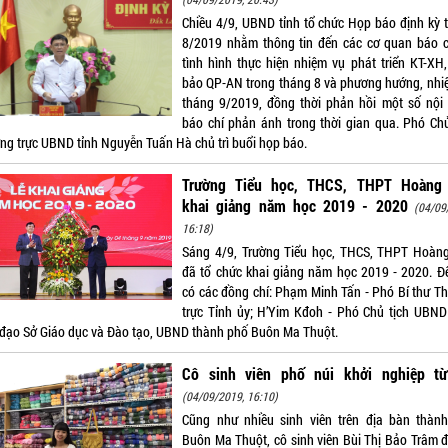
Chiều 4/9, UBND tỉnh tổ chức Họp báo định kỳ 
8/2019 nhằm thông tin đến các cơ quan báo c
tình hình thực hiện nhiệm vụ phát triển KT-XH
bảo QP-AN trong tháng 8 và phương hướng, nhi
tháng 9/2019, đồng thời phản hồi một số nội
báo chí phản ánh trong thời gian qua. Phó Chủ
ng trực UBND tỉnh Nguyễn Tuấn Hà chủ trì buổi họp báo.
Trường Tiểu học, THCS, THPT Hoàng 
khai giảng năm học 2019 - 2020
(04/09
16:18)
Sáng 4/9, Trường Tiểu học, THCS, THPT Hoàng
đã tổ chức khai giảng năm học 2019 - 2020. Đ
có các đồng chí: Phạm Minh Tấn - Phó Bí thư T
trực Tỉnh ủy; H’Yim Kđoh - Phó Chủ tịch UBND 
 đạo Sở Giáo dục và Đào tạo, UBND thành phố Buôn Ma Thuột.
Cô sinh viên phố núi khởi nghiệp từ
(04/09/2019, 16:10)
Cũng như nhiều sinh viên trên địa bàn thàn
Buôn Ma Thuột, cô sinh viên Bùi Thị Bảo Trâm đ