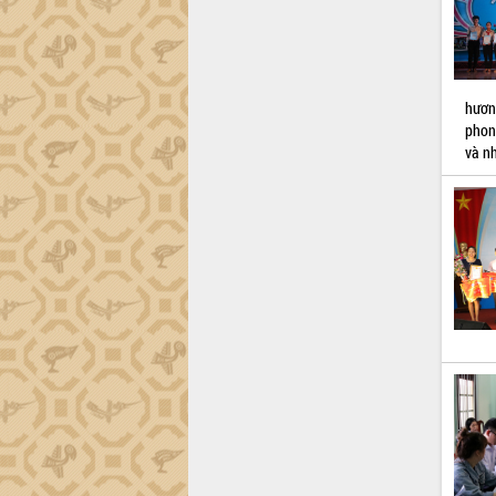
Dự án cao tốc Khánh Hòa - Buôn Ma
Thuột
Định vị cà phê Việt Nam như một “di
sản sống” trong dòng chảy toàn cầu
Xây dựng nông thôn mới: Nâng cao đời
hươn
sống người dân từ những mô hình thiết
phon
thực
và n
Quyết liệt tháo gỡ vướng mắc, đẩy
nhanh tiến độ các dự án trọng điểm
trong Khu kinh tế Nam Phú Yên
Hòn Yến phát triển du lịch gắn với bảo
tồn biển
Lấy ý kiến điều chỉnh Quy hoạch tỉnh
Đắk Lắk thời kỳ 2021-2030, tầm nhìn
đến năm 2050
Phát động chiến dịch 30 ngày đêm
giải phóng mặt bằng Tuyến đường bộ
ven biển
Đắk Lắk nỗ lực thúc đẩy tăng trưởng
kinh tế từ 10% trở lên trong Quý
II/2026