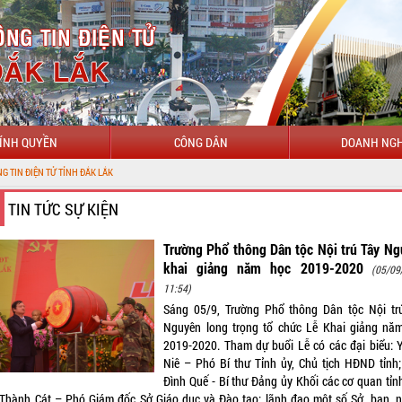
ÍNH QUYỀN
CÔNG DÂN
DOANH NGH
K
TIN TỨC SỰ KIỆN
Trường Phổ thông Dân tộc Nội trú Tây N
khai giảng năm học 2019-2020
(05/09
11:54)
Sáng 05/9, Trường Phổ thông Dân tộc Nội tr
Nguyên long trọng tổ chức Lễ Khai giảng nă
2019-2020. Tham dự buổi Lễ có các đại biểu: Y
Niê – Phó Bí thư Tỉnh ủy, Chủ tịch HĐND tỉnh;
Đình Quế - Bí thư Đảng ủy Khối các cơ quan tỉnh
Thành Cát – Phó Giám đốc Sở Giáo dục và Đào tạo; lãnh đạo một số Sở, ban, 