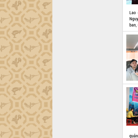
Đắk Lắk sơ kết 4 năm triển khai thực
Lao 
hiện Đề án 06 của Chính phủ
Nguy
Họp báo thông tin về Hội nghị Công bố
ban,
Quy hoạch và Xúc tiến đầu tư tỉnh Đắk
Lắk
Khơi thông điểm nghẽn, đẩy nhanh
giải ngân vốn khắc phục thiên tai
HĐND tỉnh thông qua điều chỉnh Quy
hoạch tỉnh thời kỳ 2021-2030
Hội thảo góp ý hồ sơ điều chỉnh quy
hoạch tỉnh Đắk Lắk thời kỳ 2021-2030,
tầm nhìn đến năm 2050
Nâng cao hiệu quả hoạt động của các
doanh nghiệp nhà nước
Hội nghị triển khai kết nối mạng
truyền số liệu chuyên dùng phục vụ cơ
quan Đảng, Nhà nước
Lễ phát động chuỗi hoạt động chung
tay làm sạch môi trường
quản
Xã Ea Kar bước chuyển mình trong