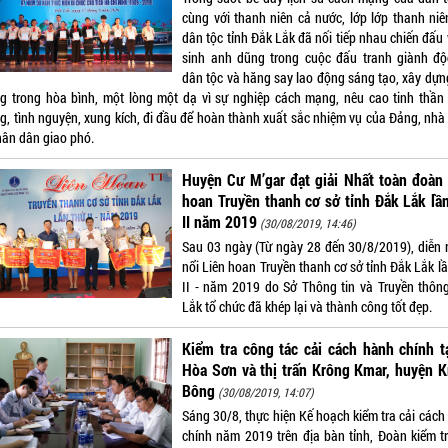
cùng với thanh niên cả nước, lớp lớp thanh niê
dân tộc tỉnh Đắk Lắk đã nối tiếp nhau chiến đấu
sinh anh dũng trong cuộc đấu tranh giành độ
dân tộc và hăng say lao động sáng tạo, xây dựn
g trong hòa bình, một lòng một dạ vì sự nghiệp cách mạng, nêu cao tinh thần
g, tình nguyện, xung kích, đi đầu để hoàn thành xuất sắc nhiệm vụ của Đảng, nhà
hân dân giao phó.
Huyện Cư M’gar đạt giải Nhất toàn đoàn
hoan Truyền thanh cơ sở tỉnh Đắk Lắk lầ
II năm 2019
(30/08/2019, 14:46)
Sau 03 ngày (Từ ngày 28 đến 30/8/2019), diễn r
nổi Liên hoan Truyền thanh cơ sở tỉnh Đắk Lắk l
II - năm 2019 do Sở Thông tin và Truyền thôn
Lắk tổ chức đã khép lại và thành công tốt đẹp.
Kiểm tra công tác cải cách hành chính t
Hòa Sơn và thị trấn Krông Kmar, huyện 
Bông
(30/08/2019, 14:07)
Sáng 30/8, thực hiện Kế hoạch kiểm tra cải cách
chính năm 2019 trên địa bàn tỉnh, Đoàn kiểm tr