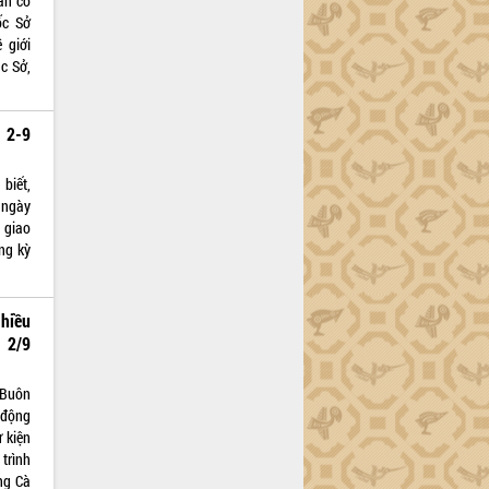
ấn có
ốc Sở
 giới
c Sở,
 2-9
biết,
 ngày
 giao
ng kỳ
hiều
 2/9
 Buôn
t động
 kiện
trình
ng Cà