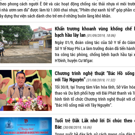
theo phong cách người Ê Đê và các hoạt động chống rác thải nhựa vì môi trườ
i nhà ươm sen đá” được làm từ 1.000 chai nhựa; “Phiên chợ xanh tử tế” góp phần 
xây dựng thư viện sách dành cho trẻ em ở những buôn làng khó khăn.
Khẩn trương khoanh vùng khống chế 
bạch hầu lây lan
(01/09/2019, 18:06)
Ngày 01/9, đoàn công tác của Sở Y tế do Giá
Sở Y tế Nay Phi La làm trưởng đoàn đã tiến hành
tra công tác phòng, chống bệnh bạch hầu tại 
H’Đinh, huyện Cư M’gar.
Chương trình nghệ thuật “Bác Hồ sống
với Tây Nguyên”
(31/08/2019, 11:32)
Tối 30/8, tại Trung tâm Văn hóa tỉnh, Sở Văn hó
thao và Du lịch phối hợp với Đài Phát thanh và 
hình tỉnh tổ chức Chương trình nghệ thuật với c
“Bác Hồ sống mãi với Tây Nguyên”.
Tuổi trẻ Đắk Lắk nhớ lời Di chúc theo 
Bác
(30/08/2019, 16:06)
Trong suốt bề dày lịch sử cách mạng của dân t