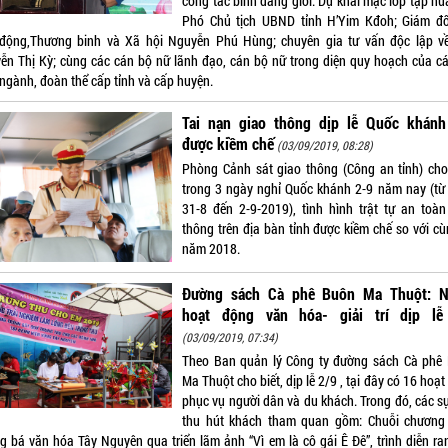
công tác bình đẳng giới. Dự khai mạc lớp tập hu
Phó Chủ tịch UBND tỉnh H’Yim Kđoh; Giám đ
động,Thương binh và Xã hội Nguyễn Phú Hùng; chuyên gia tư vấn độc lập về
ễn Thị Kỳ; cùng các cán bộ nữ lãnh đạo, cán bộ nữ trong diện quy hoạch của cá
 ngành, đoàn thể cấp tỉnh và cấp huyện.
Tai nạn giao thông dịp lễ Quốc khánh
được kiềm chế
(03/09/2019, 08:28)
Phòng Cảnh sát giao thông (Công an tỉnh) cho 
trong 3 ngày nghỉ Quốc khánh 2-9 năm nay (từ
31-8 đến 2-9-2019), tình hình trật tự an toàn
thông trên địa bàn tỉnh được kiềm chế so với cù
năm 2018.
Đường sách Cà phê Buôn Ma Thuột: N
hoạt động văn hóa- giải trí dịp lễ
(03/09/2019, 07:34)
Theo Ban quản lý Công ty đường sách Cà phê
Ma Thuột cho biết, dịp lễ 2/9 , tại đây có 16 hoạ
phục vụ người dân và du khách. Trong đó, các sự
thu hút khách tham quan gồm: Chuỗi chương 
g bá văn hóa Tây Nguyên qua triển lãm ảnh “Vì em là cô gái Ê Đê”, trình diễn ra