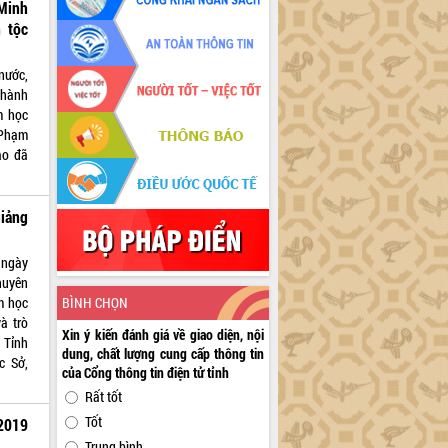
Minh
 tộc
nước,
thành
m học
 Phạm
ạo đã
iảng
 ngày
huyên
m học
BÌNH CHỌN
à trò
Xin ý kiến đánh giá về giao diện, nội
 Tỉnh
dung, chất lượng cung cấp thông tin
c Sở,
của Cổng thông tin điện tử tỉnh
Rất tốt
Tốt
2019
Trung bình