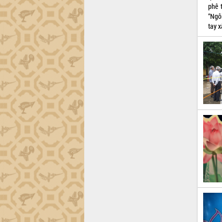
phê 
công tác cải cách hành chính mô hình
“Ngô
mới
tay 
UBND tỉnh họp báo định kỳ tháng 4
năm 2026
Hội thảo khoa học “Giải pháp thúc đẩy
phát triển nền kinh tế xanh tại tỉnh
Đắk Lắk”
Tăng cường giám sát, đôn đốc thực
hiện nhiệm vụ quản lý tài sản công
hàng tuần
Tháo gỡ những vướng mắc, đẩy mạnh
công tác cải cách thủ tục hành chính
tại Trung tâm Phục vụ hành chính
công tỉnh
Đắk Lắk: Tôn vinh 46 giải pháp tại Hội
thi Sáng tạo Kỹ thuật 2024 - 2025
Đắk Lắk rà soát, điều chỉnh Đề án 190
về phát triển nuôi trồng thủy sản
Phó Chủ tịch UBND tỉnh Đắk Lắk
Trương Công Thái kiểm tra thực địa