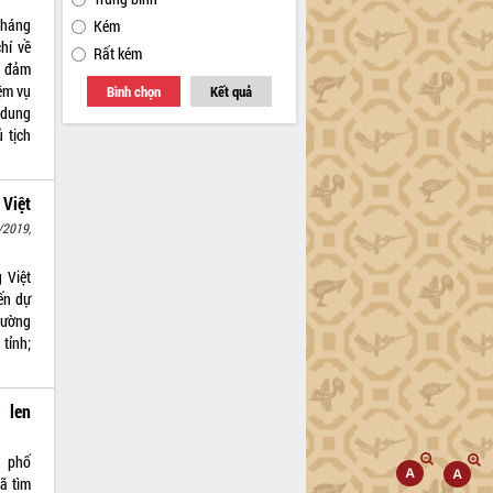
tháng
Kém
hí về
Rất kém
, đảm
ệm vụ
Bình chọn
Kết quả
 dung
 tịch
Việt
/2019,
 Việt
ến dự
hường
tỉnh;
 len
h phố
ã tìm