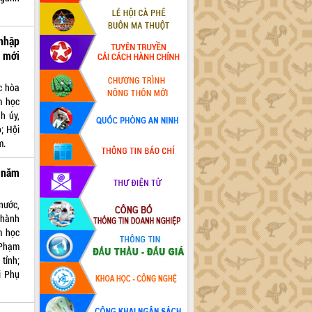
 nhập
 mới
c hòa
m học
h ủy,
; Hội
m.
 năm
nước,
thành
m học
 Phạm
tỉnh;
i Phụ