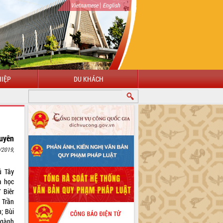
|
Vietnamese
English
IỆP
DU KHÁCH
guyên
/2019,
ú Tây
m học
 Biêr
 Trần
; Bùi
ngành