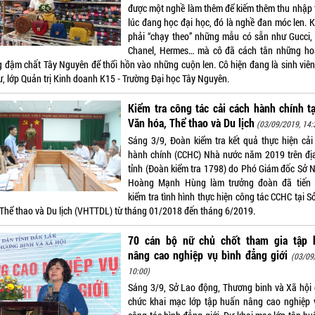
được một nghề làm thêm để kiếm thêm thu nhập 
lúc đang học đại học, đó là nghề đan móc len. 
phải “chạy theo” những mẫu có sẵn như Gucci,
Chanel, Hermes… mà cô đã cách tân những hoạ
 đậm chất Tây Nguyên để thổi hồn vào những cuộn len. Cô hiện đang là sinh viê
ư, lớp Quản trị Kinh doanh K15 - Trường Đại học Tây Nguyên.
Kiểm tra công tác cải cách hành chính t
Văn hóa, Thể thao và Du lịch
(03/09/2019, 14:
Sáng 3/9, Đoàn kiểm tra kết quả thực hiện cải
hành chính (CCHC) Nhà nước năm 2019 trên đị
tỉnh (Đoàn kiểm tra 1798) do Phó Giám đốc Sở N
Hoàng Mạnh Hùng làm trưởng đoàn đã tiến
kiểm tra tình hình thực hiện công tác CCHC tại 
 Thể thao và Du lịch (VHTTDL) từ tháng 01/2018 đến tháng 6/2019.
70 cán bộ nữ chủ chốt tham gia tập 
nâng cao nghiệp vụ bình đẳng giới
(03/09
10:00)
Sáng 3/9, Sở Lao động, Thương binh và Xã hội 
chức khai mạc lớp tập huấn nâng cao nghiệp 