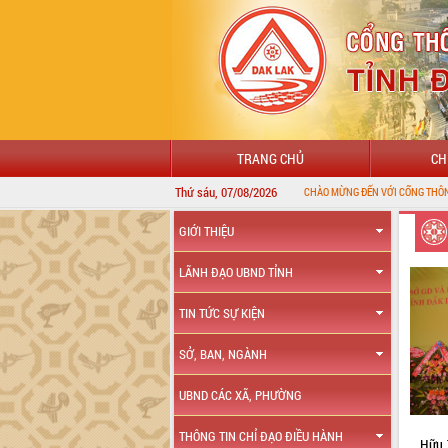
TRANG CHỦ
CH
Thứ sáu, 07/08/2026
CHÀO MỪNG ĐẾN VỚI CỔNG THÔNG TIN ĐIỆN TỬ TỈNH ĐẮK LẮ
GIỚI THIỆU
LÃNH ĐẠO UBND TỈNH
TIN TỨC SỰ KIỆN
SỞ, BAN, NGÀNH
UBND CÁC XÃ, PHƯỜNG
THÔNG TIN CHỈ ĐẠO ĐIỀU HÀNH
Hữu 