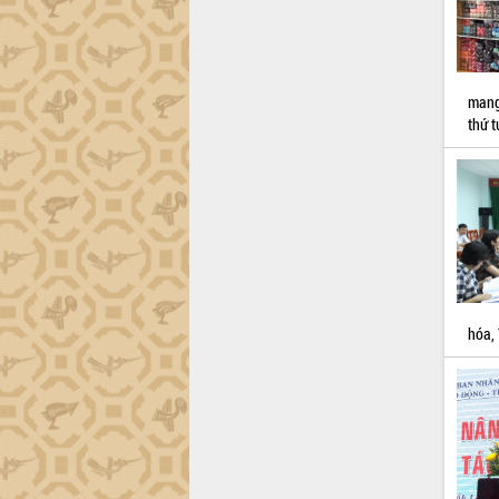
trường Nguyễn Hoàng Hiệp khảo sát
vùng trồng và doanh nghiệp đóng gói
sầu riêng tại Đắk Lắk
Trình diễn nghệ thuật chế biến các
món ăn từ sầu riêng
mang
thứ t
Đắk Lắk công bố Quy hoạch và xúc
tiến đầu tư tỉnh
Ngành cá ngừ Đắk Lắk chủ động thích
ứng để giữ vững thị trường xuất khẩu
Diễn đàn Kinh tế tư nhân Việt Nam đột
phá cơ chế - Hợp tác công tư
Đề án 06 tạo bước ngoặt đột phá trong
cải cách hành chính tỉnh Đắk Lắk
Kết nối tour, đẩy mạnh chuyển đổi số
hóa,
để phát triển du lịch Đắk Lắk
Khởi động Dự án Đầu tư xây dựng hạ
tầng kỹ thuật Cụm công nghiệp Tân
Tiến
Gặp mặt các cơ quan báo chí nhân Kỷ
niệm 101 năm Ngày Báo chí Cách
mạng Việt Nam