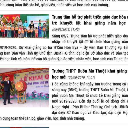
ỉnh; cùng toàn thể cán bộ, giáo viên, nhân viên và học sinh của trường.
Trung tâm hỗ trợ phát triển giáo dục hòa
trẻ khuyết tật khai giảng năm học
(05/09/2019, 11:40)
Sáng 05/9, Trung tâm hỗ trợ phát triển giáo dụ
nhập trẻ khuyết tật đã tổ chức khai giảng nă
2019-2020. Dự khai giảng có bà H’Kim Hoa Byă – Ủy viên Ban Thường vụ Tỉn
ng Ban Dân vận Tỉnh ủy, Chủ tịch UBMTTQ tỉnh; đại diện Sở Giáo dục và Đào tạo
n học tỉnh và toàn thể cán bộ quản lý, giáo viên, nhân viên, học sinh của Trung tâ
Trường THPT Buôn Ma Thuột khai giảng
học mới
(05/09/2019, 11:07)
Hòa cùng không khí ngày tựu trường trong cả 
sáng nay (05/9), trường THPT Buôn Ma Thuột, 
phố Buôn Ma Thuột tổ chức Lễ khai giảng nă
mới 2019-2020. Đến dự buổi lễ có đồng chí
Ngọc Nghị - Phó Bí thư Tỉnh ủy, Chủ tịch UBND 
đại diện Sở Giáo dục và Đào tạo; đại diện Hộ
 cùng toàn thể cán bộ, giáo viên, học sinh nhà trường.