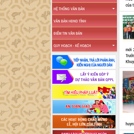
của t
HỆ THỐNG VĂN BẢN
VĂN BẢN HĐND TỈNH
ĐIỂM TIN VĂN BẢN
QUY HOẠCH - KẾ HOẠCH
mới 
Trưở
Khuyế
huynh