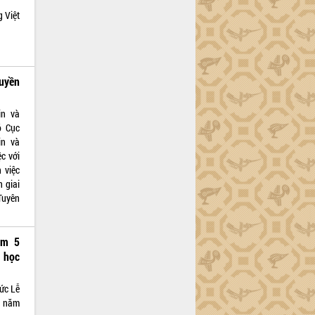
 Việt
uyền
in và
ó Cục
in và
c với
 việc
n giai
Tuyên
ệm 5
 học
ức Lễ
g năm