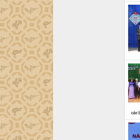
tại Trung tâm Phục vụ hành chính
công tỉnh
Đắk Lắk: Tôn vinh 46 giải pháp tại Hội
thi Sáng tạo Kỹ thuật 2024 - 2025
Đắk Lắk rà soát, điều chỉnh Đề án 190
về phát triển nuôi trồng thủy sản
Phó Chủ tịch UBND tỉnh Đắk Lắk
Trương Công Thái kiểm tra thực địa
Dự án cao tốc Khánh Hòa - Buôn Ma
Thuột
Định vị cà phê Việt Nam như một “di
sản sống” trong dòng chảy toàn cầu
Xây dựng nông thôn mới: Nâng cao đời
sống người dân từ những mô hình thiết
thực
Quyết liệt tháo gỡ vướng mắc, đẩy
nhanh tiến độ các dự án trọng điểm
cán b
trong Khu kinh tế Nam Phú Yên
Hòn Yến phát triển du lịch gắn với bảo
tồn biển