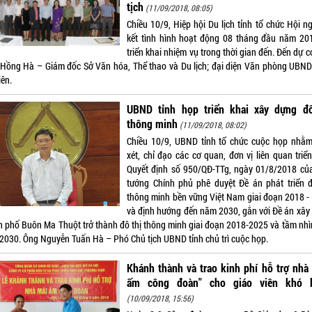
tịch
(11/09/2018, 08:05)
Chiều 10/9, Hiệp hội Du lịch tỉnh tổ chức Hội n
kết tình hình hoạt động 08 tháng đầu năm 20
triển khai nhiệm vụ trong thời gian đến. Đến dự 
 Hồng Hà – Giám đốc Sở Văn hóa, Thể thao và Du lịch; đại diện Văn phòng UBND 
iên.
UBND tỉnh họp triển khai xây dựng đô
thông minh
(11/09/2018, 08:02)
Chiều 10/9, UBND tỉnh tổ chức cuộc họp nhằ
xét, chỉ đạo các cơ quan, đơn vị liên quan triể
Quyết định số 950/QĐ-TTg, ngày 01/8/2018 củ
tướng Chính phủ phê duyệt Đề án phát triển đ
thông minh bền vững Việt Nam giai đoạn 2018 -
và định hướng đến năm 2030, gắn với Đề án xây
h phố Buôn Ma Thuột trở thành đô thị thông minh giai đoạn 2018-2025 và tầm nhì
2030. Ông Nguyễn Tuấn Hà – Phó Chủ tịch UBND tỉnh chủ trì cuộc họp.
Khánh thành và trao kinh phí hỗ trợ nhà
ấm công đoàn" cho giáo viên khó 
(10/09/2018, 15:56)