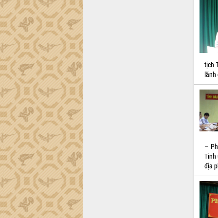
cải cách hành chính tỉnh Đắk Lắk
Kết nối tour, đẩy mạnh chuyển đổi số
để phát triển du lịch Đắk Lắk
Khởi động Dự án Đầu tư xây dựng hạ
tầng kỹ thuật Cụm công nghiệp Tân
Tiến
tịch
Gặp mặt các cơ quan báo chí nhân Kỷ
lãnh 
niệm 101 năm Ngày Báo chí Cách
mạng Việt Nam
Đắk Lắk sơ kết 4 năm triển khai thực
hiện Đề án 06 của Chính phủ
Họp báo thông tin về Hội nghị Công bố
Quy hoạch và Xúc tiến đầu tư tỉnh Đắk
Lắk
– Ph
Khơi thông điểm nghẽn, đẩy nhanh
Tỉnh
giải ngân vốn khắc phục thiên tai
địa p
HĐND tỉnh thông qua điều chỉnh Quy
hoạch tỉnh thời kỳ 2021-2030
Hội thảo góp ý hồ sơ điều chỉnh quy
hoạch tỉnh Đắk Lắk thời kỳ 2021-2030,
tầm nhìn đến năm 2050