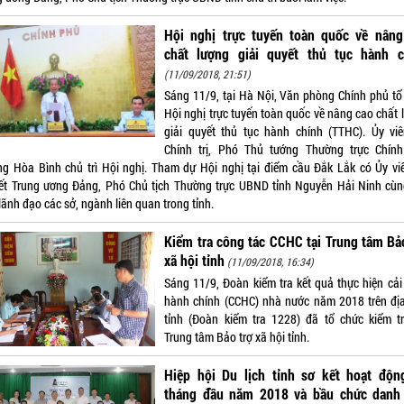
Hội nghị trực tuyến toàn quốc về nâng
chất lượng giải quyết thủ tục hành c
(11/09/2018, 21:51)
Sáng 11/9, tại Hà Nội, Văn phòng Chính phủ tổ
Hội nghị trực tuyến toàn quốc về nâng cao chất 
giải quyết thủ tục hành chính (TTHC). Ủy vi
Chính trị, Phó Thủ tướng Thường trực Chín
ng Hòa Bình chủ trì Hội nghị. Tham dự Hội nghị tại điểm cầu Đắk Lắk có Ủy vi
ết Trung ương Đảng, Phó Chủ tịch Thường trực UBND tỉnh Nguyễn Hải Ninh cùn
lãnh đạo các sở, ngành liên quan trong tỉnh.
Kiểm tra công tác CCHC tại Trung tâm Bả
xã hội tỉnh
(11/09/2018, 16:34)
Sáng 11/9, Đoàn kiểm tra kết quả thực hiện cải
hành chính (CCHC) nhà nước năm 2018 trên đị
tỉnh (Đoàn kiểm tra 1228) đã tổ chức kiểm tr
Trung tâm Bảo trợ xã hội tỉnh.
Hiệp hội Du lịch tỉnh sơ kết hoạt độn
tháng đầu năm 2018 và bầu chức danh