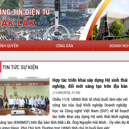
ÍNH QUYỀN
CÔNG DÂN
DOANH NGH
CHÀO MỪNG ĐẾN VỚI
TIN TỨC SỰ KIỆN
Hợp tác triển khai xây dựng Hệ sinh thái
nghiệp, đổi mới sáng tạo trên địa bàn 
(11/09/2018, 21:54)
Chiều 11/9, UBND tỉnh tổ chức buổi làm việc với
công tác của Quỹ Khởi nghiệp Doanh nghiệp
học và Công nghệ Việt Nam (SVF) về kế hoạc
tác triển khai xây dựng Hệ sinh thái khởi nghiệ
sáng tạo (KNĐMST) trên địa bàn tỉnh Đắk Lắk. Ông Nguyễn Hải Ninh - Ủy viên dự k
g ương Đảng, Phó Chủ tịch Thường trực UBND tỉnh chủ trì buổi làm việc.