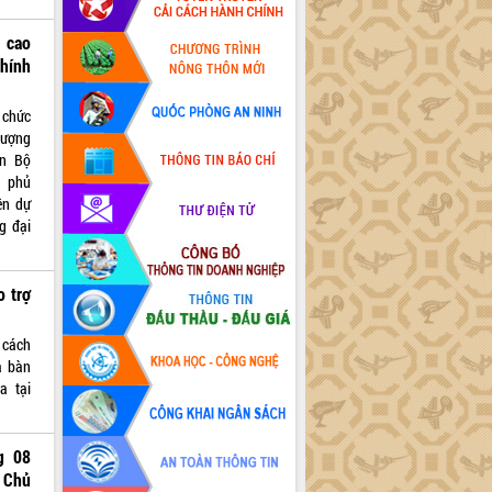
 cao
hính
 chức
lượng
ên Bộ
h phủ
ên dự
g đại
o trợ
 cách
a bàn
a tại
g 08
 Chủ