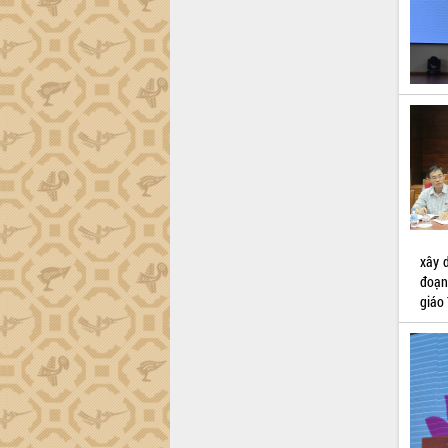
Lấy ý kiến điều chỉnh Quy hoạch tỉnh
Đắk Lắk thời kỳ 2021-2030, tầm nhìn
đến năm 2050
Phát động chiến dịch 30 ngày đêm
giải phóng mặt bằng Tuyến đường bộ
ven biển
Đắk Lắk nỗ lực thúc đẩy tăng trưởng
kinh tế từ 10% trở lên trong Quý
II/2026
Đắk Lắk ký kết thỏa thuận hợp tác về
chuyển đổi số giai đoạn 2026 – 2030
với Tập đoàn Bưu chính Viễn thông
Việt Nam
xây d
Thứ trưởng Bộ Y tế làm việc với tỉnh
đoạn
Đắk Lắk về phát triển nhân lực y tế
giáo 
cho trạm y tế cấp xã
Du lịch Đắk Lắk nâng tầm trải nghiệm
du khách thông qua Hệ thống cơ sở dữ
liệu và Bản đồ số
Tập huấn ứng dụng trí tuệ nhân tạo (AI)
trong thương mại điện tử năm 2026