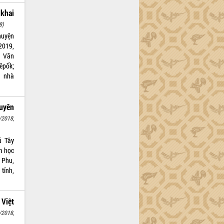
 khai
8)
huyện
2019,
h Văn
êpốk;
a nhà
guyên
/2018,
ú Tây
m học
 Phu,
 tỉnh,
Việt
/2018,