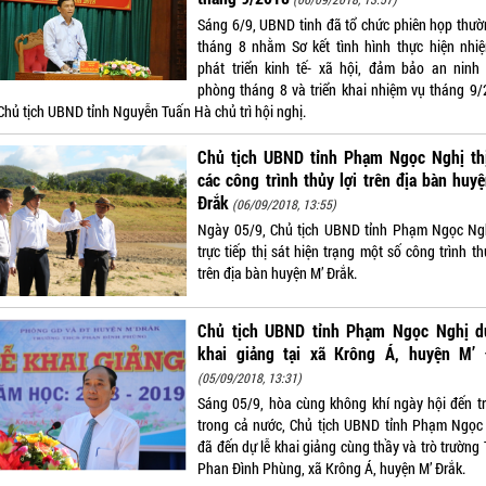
Sáng 6/9, UBND tinh đã tổ chức phiên họp thườ
tháng 8 nhằm Sơ kết tình hình thực hiện nhi
phát triển kinh tế- xã hội, đảm bảo an ninh
phòng tháng 8 và triển khai nhiệm vụ tháng 9/
Chủ tịch UBND tỉnh Nguyễn Tuấn Hà chủ trì hội nghị.
Chủ tịch UBND tỉnh Phạm Ngọc Nghị thị
các công trình thủy lợi trên địa bàn huy
Đrắk
(06/09/2018, 13:55)
Ngày 05/9, Chủ tịch UBND tỉnh Phạm Ngọc Ng
trực tiếp thị sát hiện trạng một số công trình th
trên địa bàn huyện M’ Đrắk.
Chủ tịch UBND tỉnh Phạm Ngọc Nghị d
khai giảng tại xã Krông Á, huyện M’ 
(05/09/2018, 13:31)
Sáng 05/9, hòa cùng không khí ngày hội đến t
trong cả nước, Chủ tịch UBND tỉnh Phạm Ngọc
đã đến dự lễ khai giảng cùng thầy và trò trường
Phan Đình Phùng, xã Krông Á, huyện M’ Đrắk.