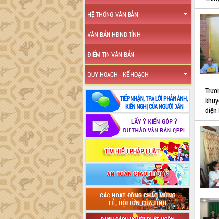
HỆ THỐNG VĂN BẢN
VĂN BẢN HĐND TỈNH
ĐIỂM TIN VĂN BẢN
QUY HOẠCH - KẾ HOẠCH
Trươ
khuy
diện 