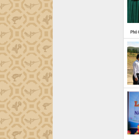
Nâng cao hiệu quả hoạt động của các
doanh nghiệp nhà nước
Hội nghị triển khai kết nối mạng
truyền số liệu chuyên dùng phục vụ cơ
Phó 
quan Đảng, Nhà nước
Lễ phát động chuỗi hoạt động chung
tay làm sạch môi trường
Xã Ea Kar bước chuyển mình trong
công tác cải cách hành chính mô hình
mới
UBND tỉnh họp báo định kỳ tháng 4
năm 2026
Hội thảo khoa học “Giải pháp thúc đẩy
phát triển nền kinh tế xanh tại tỉnh
Đắk Lắk”
Tăng cường giám sát, đôn đốc thực
hiện nhiệm vụ quản lý tài sản công
hàng tuần
Tháo gỡ những vướng mắc, đẩy mạnh
công tác cải cách thủ tục hành chính