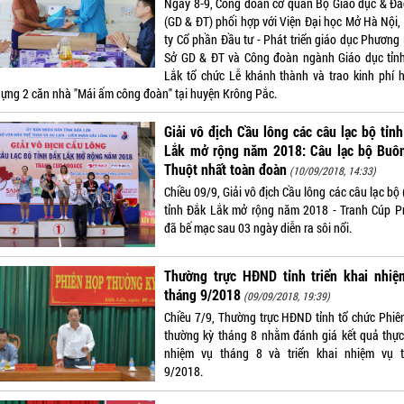
Ngày 8-9, Công đoàn cơ quan Bộ Giáo dục & Đà
(GD & ĐT) phối hợp với Viện Đại học Mở Hà Nội,
ty Cổ phần Đầu tư - Phát triển giáo dục Phương
Sở GD & ĐT và Công đoàn ngành Giáo dục tỉn
Lắk tổ chức Lễ khánh thành và trao kinh phí h
dựng 2 căn nhà "Mái ấm công đoàn" tại huyện Krông Pắc.
Giải vô địch Cầu lông các câu lạc bộ tỉn
Lắk mở rộng năm 2018: Câu lạc bộ Buô
Thuột nhất toàn đoàn
(10/09/2018, 14:33)
Chiều 09/9, Giải vô địch Cầu lông các câu lạc bộ
tỉnh Đắk Lắk mở rộng năm 2018 - Tranh Cúp P
đã bế mạc sau 03 ngày diễn ra sôi nổi.
Thường trực HĐND tỉnh triển khai nhiệ
tháng 9/2018
(09/09/2018, 19:39)
Chiều 7/9, Thường trực HĐND tỉnh tổ chức Phiê
thường kỳ tháng 8 nhằm đánh giá kết quả thực
nhiệm vụ tháng 8 và triển khai nhiệm vụ 
9/2018.