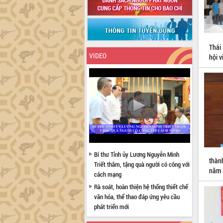
Thái
VIDEO
hội v
Bí thư Tỉnh ủy Lương Nguyễn Minh
thàn
Triết thăm, tặng quà người có công với
năm 
cách mạng
Rà soát, hoàn thiện hệ thống thiết chế
văn hóa, thể thao đáp ứng yêu cầu
phát triển mới
Thường trực HĐND tỉnh Đắk Lắk gặp