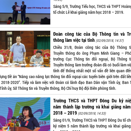
Sáng 5/9, Trường Tiểu học, THCS và THPT Hoàng
tổ chức Lễ khai giảng năm học 2018 – 2019.
Đoàn công tác của Bộ Thông tin và Tr
thông làm việc tại tỉnh
(02/09/2018, 14:37)
Chiều 31/8, Đoàn công tác của Bộ Thông t
Truyền thông do ông Phạm Minh Giang – Ph
trưởng Cục Thông tin đối ngoại, Bộ Thông t
Truyền thông làm trưởng đoàn đã có buổi làm việ
tỉnh để thống nhất một số vấn đề liên quan đến
ựng Đề án “Nâng cao năng lực thông tin đối ngoại các tuyến biên giới trên đất liề
 2018-2020”. Tiếp và làm việc với Đoàn có lãnh đạo Ban Dân vận Tỉnh ủy, Ban 
Tỉnh ủy, Sở Thông tin và Truyền thông, Bộ Chỉ huy Bộ đội Biên phòng tỉnh.
Trường THCS và THPT Đông Du kỷ ni
năm thành lập trường và khai giảng năm
2018 – 2019
(02/09/2018, 14:33)
Sáng 01/9, Trường THCS và THPT Đông Du tổ ch
kỷ niệm 5 năm thành lập trường và khai giản