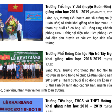
Trường Tiểu học Y Jút (huyện Buôn Đôn)
giảng năm học 2018 - 2019
(05/09/2018, 13:2
Sáng 5/9, trường Tiểu học Y Jút, xã Krông Na (
Buôn Đôn) tổ chức khai giảng năm học 2018 - 
tham dự buổi Lễ có ông Bùi Hồng Quý, Chán
phòng UBND tỉnh; đại diện Đồn Biên phòng Sêr
đại diện phụ huynh và các em học sinh củ
trường.
Trường Phổ thông Dân tộc Nội trú Tây N
khai giảng năm học 2018-2019
(05/09
13:27)
Sáng 05/9, Trường Phổ thông Dân tộc Nội tr
Nguyên đã long trọng tổ chức Lễ Khai giảng nă
2018-2019. Tham dự buổi lễ có đồng chí Êban Y
Bí thư Tỉnh ủy, lãnh đạo các Sở, ban, ngành của
ộ, giáo viên, nhân viên và học sinh toàn trường.
Trường Tiểu học, THCS và THPT Hoàng 
khai giảng năm học 2018 – 2019
(05/09
13:23)