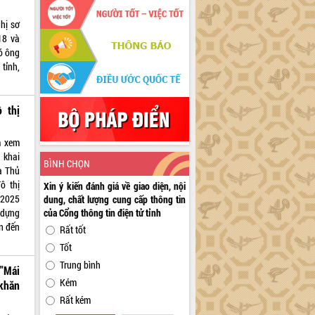
ghị sơ
18 và
có ông
tỉnh,
 thị
m xem
n khai
BÌNH CHỌN
a Thủ
ô thị
Xin ý kiến đánh giá về giao diện, nội
 2025
dung, chất lượng cung cấp thông tin
của Cổng thông tin điện tử tỉnh
 dựng
n đến
Rất tốt
Tốt
Trung bình
 "Mái
Kém
khăn
Rất kém