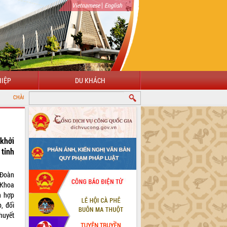
|
Vietnamese
English
IỆP
DU KHÁCH
 CỔNG THÔNG TIN ĐIỆN TỬ TỈNH ĐẮK LẮK
 khởi
tỉnh
 Đoàn
 Khoa
h hợp
p, đổi
huyết