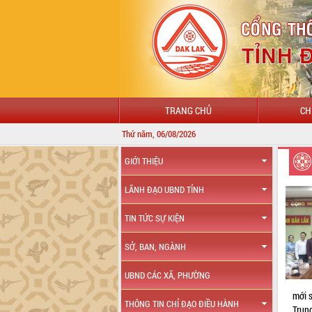
TRANG CHỦ
CH
Thứ năm, 06/08/2026
GIỚI THIỆU
LÃNH ĐẠO UBND TỈNH
TIN TỨC SỰ KIỆN
SỞ, BAN, NGÀNH
UBND CÁC XÃ, PHƯỜNG
mới 
THÔNG TIN CHỈ ĐẠO ĐIỀU HÀNH
Trun