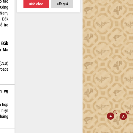
o tạo
Bình chọn
Kết quả
 Công
 Nam,
h Đắk
ỗ trợ
h Đắk
n Ma
 (CLB)
roace
m vụ
n họp
 hiện
tháng