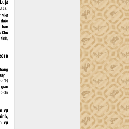
Luật
8:13)
 Việt
 thảo
g bạo
hó Chủ
tỉnh,
2018
tháng
Qúy –
ọc Tý
 giáo
o chí
ệm vụ
ninh,
m vụ