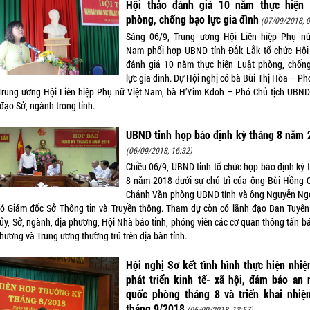
Hội thảo đánh giá 10 năm thực hiện 
phòng, chống bạo lực gia đình
(07/09/2018, 0
Sáng 06/9, Trung ương Hội Liên hiệp Phụ nữ
Nam phối hợp UBND tỉnh Đắk Lắk tổ chức Hội
đánh giá 10 năm thực hiện Luật phòng, chốn
lực gia đình. Dự Hội nghị có bà Bùi Thị Hòa – P
 Trung ương Hội Liên hiệp Phụ nữ Việt Nam, bà H’Yim Kđoh – Phó Chủ tịch UBND 
đạo Sở, ngành trong tỉnh.
UBND tỉnh họp báo định kỳ tháng 8 năm 
(06/09/2018, 16:32)
Chiều 06/9, UBND tỉnh tổ chức họp báo định kỳ 
8 năm 2018 dưới sự chủ trì của ông Bùi Hồng 
Chánh Văn phòng UBND tỉnh và ông Nguyễn Ng
ó Giám đốc Sở Thông tin và Truyền thông. Tham dự còn có lãnh đạo Ban Tuyên
 ủy, Sở, ngành, địa phương, Hội Nhà báo tỉnh, phóng viên các cơ quan thông tấn bá
hương và Trung ương thường trú trên địa bàn tỉnh.
Hội nghị Sơ kết tình hình thực hiện nhi
phát triển kinh tế- xã hội, đảm bảo an 
quốc phòng tháng 8 và triển khai nhiệ
tháng 9/2018
(06/09/2018, 13:57)