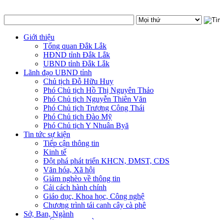
Giới thiệu
Tổng quan Đắk Lắk
HĐND tỉnh Đắk Lắk
UBND tỉnh Đắk Lắk
Lãnh đạo UBND tỉnh
Chủ tịch Đỗ Hữu Huy
Phó Chủ tịch Hồ Thị Nguyên Thảo
Phó Chủ tịch Nguyễn Thiên Văn
Phó Chủ tịch Trương Công Thái
Phó Chủ tịch Đào Mỹ
Phó Chủ tịch Y Nhuân Byă
Tin tức sự kiện
Tiếp cận thông tin
Kinh tế
Đột phá phát triển KHCN, ĐMST, CĐS
Văn hóa, Xã hội
Giảm nghèo về thông tin
Cải cách hành chính
Giáo dục, Khoa học, Công nghệ
Chương trình tái canh cây cà phê
Sở, Ban, Ngành