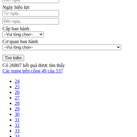
Ngày hiệu lực
Cấp ban hành
Cơ quan ban hành
Có
26807
kết quả được tìm thấy
Các trang trên cổng 49 của 537
24
25
26
27
28
29
30
31
32
33
34