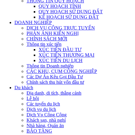
THÔNG TIN QUY HOẠCH
QUY HOẠCH TỈNH
QUY HOẠCH SỬ DỤNG ĐẤT
KẾ HOẠCH SỬ DỤNG ĐẤT
DOANH NGHIỆP
DỊCH VỤ CÔNG TRỰC TUYẾN
PHẢN ÁNH KIẾN NGHỊ
CHÍNH SÁCH MỚI
Thông tin xúc tiến
XÚC TIẾN ĐẦU TƯ
XÚC TIẾN THƯƠNG MẠI
XÚC TIẾN DU LỊCH
Thông tin Doanh nghiệp
CÁC KHU, CỤM CÔNG NGHIỆP
Các Dự Án Kêu Gọi Đầu Tư
Chính sách thu hút vốn đầu tư
Du khách
Địa danh, di tích, thắng cảnh
Lễ hội
Các tuyến du lịch
Dịch vụ du lịch
Dịch Vụ Công Cộng
Khách sạn, nhà nghỉ
Nhà hàng, Quán ăn
BẢO TÀNG