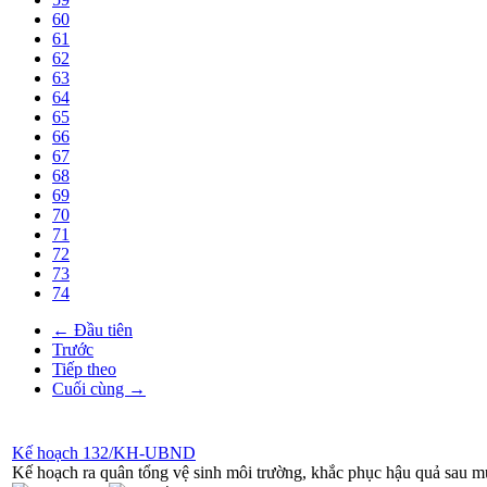
60
61
62
63
64
65
66
67
68
69
70
71
72
73
74
← Đầu tiên
Trước
Tiếp theo
Cuối cùng →
Kế hoạch 132/KH-UBND
Kế hoạch ra quân tổng vệ sinh môi trường, khắc phục hậu quả sau mư