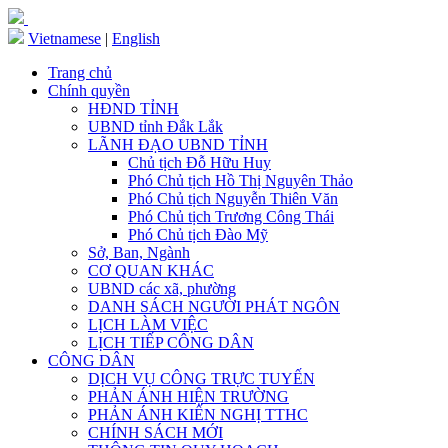
Vietnamese
|
English
Trang chủ
Chính quyền
HĐND TỈNH
UBND tỉnh Đắk Lắk
LÃNH ĐẠO UBND TỈNH
Chủ tịch Đỗ Hữu Huy
Phó Chủ tịch Hồ Thị Nguyên Thảo
Phó Chủ tịch Nguyễn Thiên Văn
Phó Chủ tịch Trương Công Thái
Phó Chủ tịch Đào Mỹ
Sở, Ban, Ngành
CƠ QUAN KHÁC
UBND các xã, phường
DANH SÁCH NGƯỜI PHÁT NGÔN
LỊCH LÀM VIỆC
LỊCH TIẾP CÔNG DÂN
CÔNG DÂN
DỊCH VỤ CÔNG TRỰC TUYẾN
PHẢN ÁNH HIỆN TRƯỜNG
PHẢN ÁNH KIẾN NGHỊ TTHC
CHÍNH SÁCH MỚI