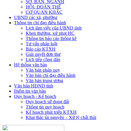
SỞ, BAN, NGÀNH
HỘI, ĐOÀN THỂ
CƠ QUAN KHÁC
UBND các xã, phường
Thông tin chỉ đạo điều hành
Lịch làm việc của UBND tỉnh
Khen thưởng, xử phạt HC
Thông tin báo cáo thống kê
Tư vấn pháp luật
Báo cáo KTXH
Giải quyết đơn thư
Lịch tiếp công dân
Hệ thống văn bản
Văn bản pháp quy
Văn bản chỉ đạo điều hành
Văn bản trung ương
Văn bản HĐND tỉnh
Điểm tin văn bản
Quy hoạch - Kế hoạch
Quy hoạch sử dụng đất
Thông tin quy hoạch
Kế hoạch phát triển KTXH
Khai thác tài nguyên – Xử lý chất thải