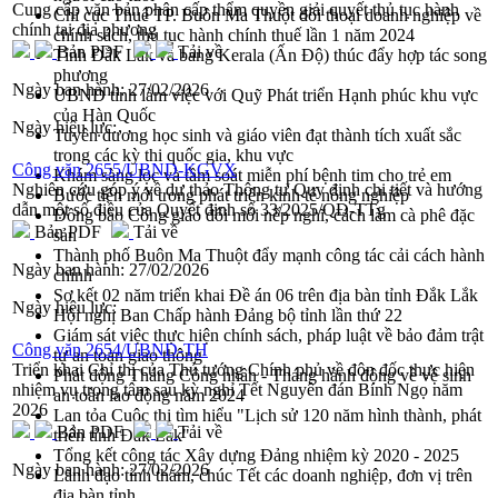
Cung cấp văn bản phân cấp thẩm quyền giải quyết thủ tục hành
Chi cục Thuế TP. Buôn Ma Thuột đối thoại doanh nghiệp về
chính tại địa phương
chính sách, thủ tục hành chính thuế lần 1 năm 2024
Bản PDF
Tải về
Tỉnh Đắk Lắk và bang Kerala (Ấn Độ) thúc đẩy hợp tác song
phương
Ngày ban hành:
27/02/2026
UBND tỉnh làm việc với Quỹ Phát triển Hạnh phúc khu vực
của Hàn Quốc
Ngày hiệu lực:
Tuyên dương học sinh và giáo viên đạt thành tích xuất sắc
trong các kỳ thi quốc gia, khu vực
Công văn 2655/UBND-KGVX
Khám sàng lọc và tầm soát miễn phí bệnh tim cho trẻ em
Nghiên cứu góp ý về dự thảo Thông tư Quy định chi tiết và hướng
Bước tiến mới trong phát triển kinh tế nông nghiệp
dẫn một số điều của Quyết định số 33/2025/QĐ-TTg
Đồng bào Công giáo đổi mới nếp nghĩ, cách làm cà phê đặc
Bản PDF
Tải về
sản
Thành phố Buôn Ma Thuột đẩy mạnh công tác cải cách hành
Ngày ban hành:
27/02/2026
chính
Sơ kết 02 năm triển khai Đề án 06 trên địa bàn tỉnh Đắk Lắk
Ngày hiệu lực:
Hội nghị Ban Chấp hành Đảng bộ tỉnh lần thứ 22
Giám sát việc thực hiện chính sách, pháp luật về bảo đảm trật
Công văn 2654/UBND-TH
tự an toàn giao thông
Triển khai Chỉ thị của Thủ tướng Chính phủ về đôn đốc thực hiện
Phát động Tháng Công nhân - Tháng hành động về vệ sinh
nhiệm vụ trọng tâm sau kỳ nghỉ Tết Nguyên đán Bính Ngọ năm
an toàn lao động năm 2024
2026
Lan tỏa Cuộc thi tìm hiểu "Lịch sử 120 năm hình thành, phát
Bản PDF
Tải về
triển tỉnh Đắk Lắk"
Tổng kết công tác Xây dựng Đảng nhiệm kỳ 2020 - 2025
Ngày ban hành:
27/02/2026
Lãnh đạo tỉnh thăm, chúc Tết các doanh nghiệp, đơn vị trên
địa bàn tỉnh