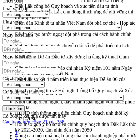
Trình diễn nghệ thuật chế biến các món ăn từ sầu riêng
Trích yếu
Đắk Lắk công bố Quy hoạch và xúc tiến đầu tư tỉnh
Loại văn bản
Ngành cá ngừ Đắk Lắk chủ động thích ứng để giữ vững thị
trường xuất khẩu
Lĩnh vực
Diễn đàn Kinh tế tư nhân Việt Nam đột phá cơ chế - Hợp tác
công tư
Đề án 06 tạo bước ngoặt đột phá trong cải cách hành chính
Ngày ban hành
tỉnh Đắk Lắk
Kết nối tour, đẩy mạnh chuyển đổi số để phát triển du lịch
Đắk Lắk
Ngày hiệu lực
Khởi động Dự án Đầu tư xây dựng hạ tầng kỹ thuật Cụm
công nghiệp Tân Tiến
Gặp mặt các cơ quan báo chí nhân Kỷ niệm 101 năm Ngày
Báo chí Cách mạng Việt Nam
Cấp ban hành
Đắk Lắk sơ kết 4 năm triển khai thực hiện Đề án 06 của
Chính phủ
Họp báo thông tin về Hội nghị Công bố Quy hoạch và Xúc
Cơ quan ban hành
tiến đầu tư tỉnh Đắk Lắk
Khơi thông điểm nghẽn, đẩy nhanh giải ngân vốn khắc phục
thiên tai
HĐND tỉnh thông qua điều chỉnh Quy hoạch tỉnh thời kỳ
Có
26802
kết quả được tìm thấy
2021-2030
Các trang trên cổng 21 của 358
Hội thảo góp ý hồ sơ điều chỉnh quy hoạch tỉnh Đắk Lắk thời
kỳ 2021-2030, tầm nhìn đến năm 2050
1
Nâng cao hiệu quả hoạt động của các doanh nghiệp nhà nước
2