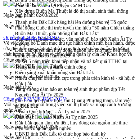
Bản PDF
Tải về
nhân ái năm 2025 tại huyện Cư M’Gar
Xây dựng Buôn Ma Thuột là đô thị xanh, sinh thái, thông
Ngày ban hành:
02/03/2026
minh
Thanh niên Đắk Lắk hăng hái lên đường bảo vệ Tổ quốc
Ngày hiệu lực:
Phát động Cuộc thi trực tuyến tìm hiểu “50 năm Chiến thắng
Buôn Ma Thuột, giải phóng tỉnh Đắk Lắk”
Quyết định 608/QĐ-UBND
Gặp mặt đại biểu trí thức, văn nghệ sĩ, báo giới Xuân Ất Tỵ
Về việc công bố Danh mục thủ tục hành chính mới ban hành, được
2025
sửa đổi, bổ sung và bị bãi bỏ trong lĩnh vực tiêu chuẩn đo lường
Đắk Lắk quyết tâm huy động nguồn lực cho mục tiêu tăng
chất lượng thuộc phạm vi chức năng quản lý của Sở Khoa học và
trưởng hai con số năm 2025
Công nghệ
Sơ kết 5 năm triển khai tiếp nhận và trả kết quả TTHC tại
Bản PDF
Tải về
Trung tâm phục vụ hành chính công
Điểm sáng xuất khẩu nông sản Đắk Lắk
Ngày ban hành:
02/03/2026
Nhiều chuyển biến tích cực trong phát triển kinh tế - xã hội ở
Đắk Lắk
Ngày hiệu lực:
Tăng cường đảm bảo an toàn vệ sinh thực phẩm dịp Tết
Nguyên đán Ất Tỵ 2025
Công văn 532/VPUBND-NGV
Phó Chủ tịch Quốc hội Trần Quang Phương thăm, làm việc
Một số quy định mới trong việc xin thị thực và nhập cảnh Vương
tại Đắk Lắk
quốc Anh
"Xuân Quê hương" - Ất Tỵ năm 2025
Bản PDF
Tải về
Khai mạc Hội Báo Xuân Ất Tỵ năm 2025
Đắk Lắk quan tâm, ưu tiên, huy động các nguồn lực thực
Ngày ban hành:
02/03/2026
hiện tốt công tác giảm nghèo
UBND tỉnh Đắk Lắk tổ chức họp báo định kỳ
Ngày hiệu lực: