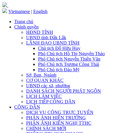
Vietnamese
|
English
Trang chủ
Chính quyền
HĐND TỈNH
UBND tỉnh Đắk Lắk
LÃNH ĐẠO UBND TỈNH
Chủ tịch Đỗ Hữu Huy
Phó Chủ tịch Hồ Thị Nguyên Thảo
Phó Chủ tịch Nguyễn Thiên Văn
Phó Chủ tịch Trương Công Thái
Phó Chủ tịch Đào Mỹ
Sở, Ban, Ngành
CƠ QUAN KHÁC
UBND các xã, phường
DANH SÁCH NGƯỜI PHÁT NGÔN
LỊCH LÀM VIỆC
LỊCH TIẾP CÔNG DÂN
CÔNG DÂN
DỊCH VỤ CÔNG TRỰC TUYẾN
PHẢN ÁNH HIỆN TRƯỜNG
PHẢN ÁNH KIẾN NGHỊ TTHC
CHÍNH SÁCH MỚI