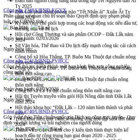
Đảm bảo nguồn cung hàng hóa trong dịp Tết Nguyên đán Ất
Tỵ 2025
Công văn 2748/UBND-KGVX
Đắk Lắk phát động phong trào “Tết Nhân ái” Xuân Ất Tỵ
Phân công cơ quan chủ trì soạn thảo Quyết định quy phạm pháp
năm 2025
luật của UBND tỉnh
Ký kết Quy chế phối hợp trong các hoạt động xúc tiến đầu tư,
Bản PDF
Tải về
thương mại và du lịch
Hội chợ Công Thương và sản phẩm OCOP – Đắk Lắk năm
Ngày ban hành:
02/03/2026
2024
Sở Văn hóa, Thể thao và Du lịch đẩy mạnh công tác cải cách
Ngày hiệu lực:
hành chính
Công bố xã Hòa Thắng, TP. Buôn Ma Thuột đạt chuẩn nông
Công văn 2741/UBND-PVHCC
thôn mới nâng cao
Công bố thủ tục hành chính mới ban hành lĩnh vực công nghiệp
Công bố xã Cư Êbur , TP. Buôn Ma Thuột đạt chuẩn nông
công nghệ số
thôn mới nâng cao
Bản PDF
Tải về
Công bố xã Ea Kao, TP. Buôn Ma Thuột đạt chuẩn nông
thôn mới nâng
Ngày ban hành:
02/03/2026
Công bố xã Ea Tu đạt chuẩn nông thôn mới nâng cao
Hội thi Tuyên truyền viên giỏi Hội Nông dân tỉnh Đắk Lắk
Ngày hiệu lực:
năm 2024
Hội thảo khoa học “Đắk Lắk – 120 năm hình thành và phát
Công văn 2740/UBND-PVHCC
triển”
Góp ý dự thảo Tiêu chuẩn quốc gia Dịch vụ công trực tuyến - Quy
Triển khai hiệu quả Tuần lễ hưởng ứng học tập suốt đời năm
định về chất lượng và trải nghiệm của người dùng
2024
Bản PDF
Tải về
Thành viên UBND tỉnh cho ý kiến tình hình thực hiện kế
hoạch đầu tư công trung hạn giai đoạn 2020 - 2025
Ngày ban hành:
02/03/2026