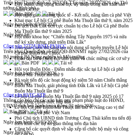
Triển khai Quyết định số 367/QĐ-TTg ngày 28/02/2026 của Thủ
Đẩy mạnh ứng dụng khoa học kỹ thuật trong sản xuất sản
tướng Chính phủ
phẩm OCOP
Bản PDF
Tải về
Hội nghị giao thương quốc tế - Kết nối, nâng tầm cà phê Việt
Khai mạc Lễ hội Cà phê Buôn Ma Thuột lần thứ 9, năm 2025
Ngày ban hành:
03/03/2026
Du lịch Đắk Lắk tích cực chuẩn bị cho Lễ hội Cà phê Buôn
Ma Thuột lần thứ 9 năm 2025
Ngày hiệu lực:
Hội thảo khoa học “Chiến thắng Tây Nguyên 1975 và nửa
thế kỷ xây dựng, phát triển Đắk Lắk”
Công văn 2772/UBND-PVHCC
Trao giải Cuộc thi sáng tạo nội dung số tuyên truyền Lễ hội
Triển khai Quyết định số 687/QĐ-BNNMT ngày 27/02/2026 của
Cà phê Buôn Ma Thuột
Bộ trưởng Bộ Nông nghiệp và Môi trường
Đoàn đại biểu Quốc hội tỉnh thăm và chúc mừng các cơ sở y
Bản PDF
Tải về
tế
Hội voi Buôn Đôn - Điểm nhấn đặc sắc tại Lễ hội cà phê
Ngày ban hành:
03/03/2026
Buôn Ma Thuột lần thứ 9
Rà soát tiến độ các hoạt động kỷ niệm 50 năm Chiến thắng
Ngày hiệu lực:
Buôn Ma Thuột, giải phóng tỉnh Đắk Lắk và Lễ hội Cà phê
Buôn Ma Thuột lần thứ 9
Công văn 03/TC-STP
Lễ hội Cà phê Buôn Ma Thuột lần thứ 9 năm 2025 có 17
Thông cáo báo chí các văn bản quy phạm pháp luật do HĐND,
hoạt động chính thức hấp dẫn
UBND tỉnh ban hành trong tháng 02 năm 2026
Lễ hội Cà phê Buôn Ma Thuột lần thứ 9: Nâng cao vị thế
Bản PDF
Tải về
ngành hàng cà phê Việt Nam
Phó Chủ tịch UBND tỉnh Trương Công Thái kiểm tra tiến độ
Ngày ban hành:
03/03/2026
triển khai các dự án giao thông trên địa bàn
Công bố các quyết định về sắp xếp tổ chức bộ máy và công
Ngày hiệu lực:
tác cán bộ