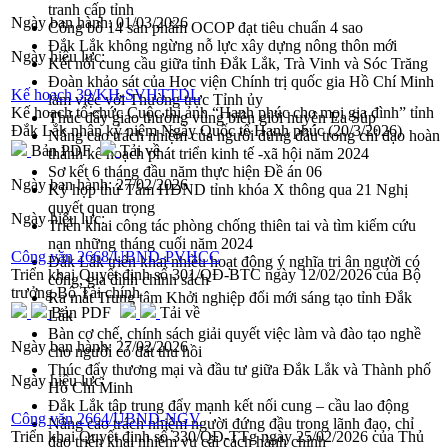
tranh cấp tỉnh
Ngày ban hành:
01/03/2026
Công bố 14 sản phẩm OCOP đạt tiêu chuẩn 4 sao
Đắk Lắk không ngừng nỗ lực xây dựng nông thôn mới
Ngày hiệu lực:
Kết nối cung cầu giữa tỉnh Đắk Lắk, Trà Vinh và Sóc Trăng
Đoàn khảo sát của Học viện Chính trị quốc gia Hồ Chí Minh
Kế hoạch 39/KH-SVHTTDL
làm việc với Thường trực Tỉnh ủy
Kế hoạch tổ chức Cuộc thi ảnh “Hạnh phúc cho mọi gia đình” tỉnh
Thúc đẩy giao thương vùng biên giới huyện Ea Súp
Đắk Lắk nhân kỷ niệm Ngày Quốc tế Hạnh phúc (20/3/2026)
Nâng cao trách nhiệm của người đứng đầu trong chỉ đạo hoàn
Bản PDF
Tải về
thành kế hoạch phát triển kinh tế -xã hội năm 2024
Sơ kết 6 tháng đầu năm thực hiện Đề án 06
Ngày ban hành:
27/02/2026
Kỳ họp thứ Tám HĐND tỉnh khóa X thông qua 21 Nghị
quyết quan trọng
Ngày hiệu lực:
Triển khai công tác phòng chống thiên tai và tìm kiếm cứu
nạn những tháng cuối năm 2024
Công văn 2668/UBND-PVHCC
Đắk Lắk triển khai nhiều hoạt động ý nghĩa tri ân người có
Triển khai Quyết định số 301/QĐ-BTC ngày 12/02/2026 của Bộ
công, gia đình chính sách
trưởng Bộ Tài chính
Ra mắt Trung tâm Khởi nghiệp đổi mới sáng tạo tỉnh Đắk
Bản PDF
Tải về
Lắk
Bàn cơ chế, chính sách giải quyết việc làm và đào tạo nghề
Ngày ban hành:
27/02/2026
cho người có đất thu hồi
Thúc đẩy thương mại và đầu tư giữa Đắk Lắk và Thành phố
Ngày hiệu lực:
Hồ Chí Minh
Đắk Lắk tập trung đẩy mạnh kết nối cung – cầu lao động
Công văn 2664/UBND-NGV
Nâng cao trách nhiệm người đứng đầu trong lãnh đạo, chỉ
Triển khai Quyết định số 330/QĐ-TTg ngày 25/02/2026 của Thủ
đạo triển khai nhiệm vụ cải cách hành chính