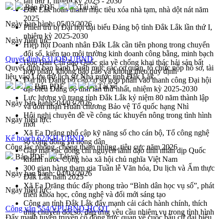
lần thứ I, nhiệm kỳ 2025 - 2030
Bản PDF
Tải về
Đắk Lắk hoàn thành mục tiêu xóa nhà tạm, nhà dột nát năm
2025
Ngày ban hành:
05/03/2026
Phiên trù bị Đại hội đại biểu Đảng bộ tỉnh Đắk Lắk lần thứ I,
nhiệm kỳ 2025-2030
Ngày hiệu lực:
Hiệp hội Doanh nhân Đắk Lắk cần tiên phong trong chuyển
đổi số, kiến tạo môi trường kinh doanh công bằng, minh bạch
Quyết định 631/QĐ-UBND
Họp Ban Chỉ đạo Quốc gia về chống khai thác hải sản bất
Quyết định ban hành Danh mục các cơ quan, tổ chức nộp hồ sơ, tài
hợp pháp, không báo cáo và không theo quy định
liệu vào Lưu trữ lịch sử Nhà nước tỉnh Đắk Lắk
Đại hội Đảng bộ cấp cơ sở góp phần vào thanh công Đại hội
Bản PDF
Tải về
đại biểu Đảng bộ tỉnh lần thứ nhất, nhiệm kỳ 2025-2030
Lực lượng vũ trang tỉnh Đắk Lắk kỷ niệm 80 năm thành lập
Ngày ban hành:
04/03/2026
và đón nhận Huân chương Bảo vệ Tổ quốc hạng Nhì
Hội nghị chuyên đề về công tác khuyến nông trong tình hình
Ngày hiệu lực:
mới
Xã Ea Drăng phổ cập kỹ năng số cho cán bộ, Tổ công nghệ
Kế hoạch 62/KH-UBND
số cộng đồng và nông dân
Công tác phòng, chống tham nhũng, tiêu cực năm 2026
Gặp mặt các đồng chí nguyên lãnh đạo tỉnh nhân dịp Quốc
Bản PDF
Tải về
khánh nước Cộng hòa xã hội chủ nghĩa Việt Nam
300 gian hàng tham gia Tuần lễ Văn hóa, Du lịch và Ẩm thực
Ngày ban hành:
04/03/2026
Đắk Lắk năm 2025
Xã Ea Drăng thúc đẩy phong trào “Bình dân học vụ số”, phát
Ngày hiệu lực:
triển khoa học, công nghệ và đổi mới sáng tạo
Công an tỉnh Đắk Lắk đẩy mạnh cải cách hành chính, thích
Công văn 554/VPUBND-HCQT
ứng chuyển đổi số, đáp ứng yêu cầu nhiệm vụ trong tình hình
Đẩy mạnh tuyên truyền cổ động trực quan về cuộc bầu cử đại biểu