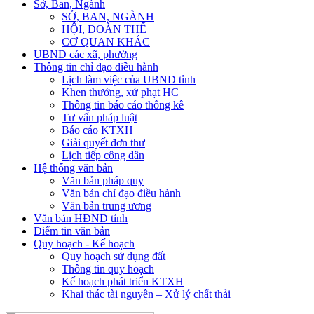
Sở, Ban, Ngành
SỞ, BAN, NGÀNH
HỘI, ĐOÀN THỂ
CƠ QUAN KHÁC
UBND các xã, phường
Thông tin chỉ đạo điều hành
Lịch làm việc của UBND tỉnh
Khen thưởng, xử phạt HC
Thông tin báo cáo thống kê
Tư vấn pháp luật
Báo cáo KTXH
Giải quyết đơn thư
Lịch tiếp công dân
Hệ thống văn bản
Văn bản pháp quy
Văn bản chỉ đạo điều hành
Văn bản trung ương
Văn bản HĐND tỉnh
Điểm tin văn bản
Quy hoạch - Kế hoạch
Quy hoạch sử dụng đất
Thông tin quy hoạch
Kế hoạch phát triển KTXH
Khai thác tài nguyên – Xử lý chất thải