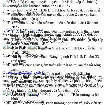
tỉnh Đắk Lắk
Công bố các nghị quyết, quyết định về sắp xếp tổ chức bộ
Bản PDF
Tải về
máy và đơn vị hành chính tỉnh Đắk Lắk
Kỳ họp thứ Mười, HĐND tỉnh khóa X: Rà soát, chuẩn bị sẵn
Ngày ban hành:
04/03/2026
sàng toàn diện để chính quyền địa phương 2 cấp vận hành
thông suốt, hiệu quả
Ngày hiệu lực:
Tôn vinh 53 cá nhân hiến máu tiêu biểu tỉnh Đắk Lắk năm
2025
Quyết định 623/QĐ-UBND
Thực hiện bằng được mục tiêu nông nghiệp sinh thái, nông
Về việc công bố Danh mục thủ tục hành chính được sửa đổi, bổ
thôn hiện đại, nông dân văn minh
sung, bị bãi bỏ lĩnh vực biển và hải đảo thuộc phạm vi chức năng
Tăng cường cải cách thủ tục hành chính khi thực hiện sắp xếp
quản lý của Sở Nông nghiệp và Môi trường
đơn vị hành chính
Bản PDF
Tải về
Có 49 tác phẩm đạt giải tại Giải Báo chí tỉnh Đắk Lắk lần thứ
V năm 2024
Ngày ban hành:
03/03/2026
Hội nghị Ban Chấp hành Đảng bộ tỉnh Đắk Lắk lần thứ 33
(mở rộng)
Ngày hiệu lực:
Đắk Lắk chung tay giảm thiểu rác thải nhựa, lan tỏa lối sống
xanh
Quyết định 622/QĐ-UBND
Sầu riêng Đắk Lắk chủ động nói không với chất cấm
Về việc công bố Danh mục thủ tục hành chính được sửa đổi, bổ
Tiếp tục hoàn thiện và nâng cao chất lượng tổ chức Lễ hội Cà
sung; thay thế trong lĩnh vực quản lý đê điều và phòng chống thiên
phê Buôn Ma Thuột
tai thuộc phạm vi chức năng quản lý của Sở Nông nghiệp và Môi
Truy tặng danh hiệu “Bà mẹ Việt Nam anh hùng” và trao tặng
trường
các hình thức khen thưởng của Chủ tịch nước
Bản PDF
Tải về
Ấn tượng Chương trình cầu truyền hình “Bản trường ca hòa
bình”
Ngày ban hành:
03/03/2026
Đắk Lắk tuyên dương, khen thưởng học sinh và giáo viên đạt