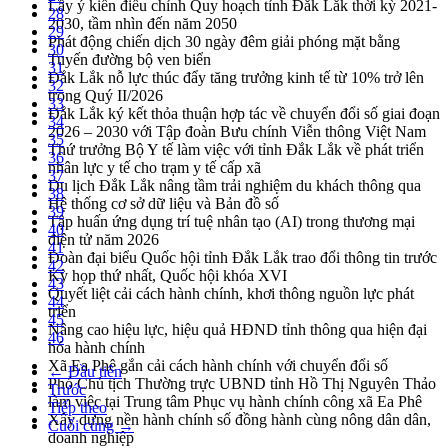
Lấy ý kiến điều chỉnh Quy hoạch tỉnh Đắk Lắk thời kỳ 2021-
28
2030, tầm nhìn đến năm 2050
29
Phát động chiến dịch 30 ngày đêm giải phóng mặt bằng
30
Tuyến đường bộ ven biển
31
Đắk Lắk nỗ lực thúc đẩy tăng trưởng kinh tế từ 10% trở lên
32
trong Quý II/2026
33
Đắk Lắk ký kết thỏa thuận hợp tác về chuyển đổi số giai đoạn
34
2026 – 2030 với Tập đoàn Bưu chính Viễn thông Việt Nam
35
Thứ trưởng Bộ Y tế làm việc với tỉnh Đắk Lắk về phát triển
36
nhân lực y tế cho trạm y tế cấp xã
37
Du lịch Đắk Lắk nâng tầm trải nghiệm du khách thông qua
38
Hệ thống cơ sở dữ liệu và Bản đồ số
39
Tập huấn ứng dụng trí tuệ nhân tạo (AI) trong thương mại
40
điện tử năm 2026
41
Đoàn đại biểu Quốc hội tỉnh Đắk Lắk trao đổi thông tin trước
42
Kỳ họp thứ nhất, Quốc hội khóa XVI
43
Quyết liệt cải cách hành chính, khơi thông nguồn lực phát
44
triển
45
Nâng cao hiệu lực, hiệu quả HĐND tỉnh thông qua hiện đại
46
hóa hành chính
Xã Ea Phê gắn cải cách hành chính với chuyển đổi số
← Đầu tiên
Phó Chủ tịch Thường trực UBND tỉnh Hồ Thị Nguyên Thảo
Trước
làm việc tại Trung tâm Phục vụ hành chính công xã Ea Phê
Tiếp theo
Xây dựng nền hành chính số đồng hành cùng nông dân dân,
Cuối cùng →
doanh nghiệp