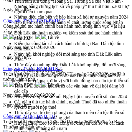
Triển lãm lưu động “Hoàng Sa, Trường Sa của Việt Nam -
Những bằng chứng lịch sử và pháp lý” thu hút hơn 5.300 lượt
Ngày hiệu lực:
người đến tham quan
Những điều cần biết về bảo hiểm xã hội tự nguyện năm 2024
Công văn 2739/UBND-PVHCC
Bảo hiểm xã hội đồng hành vì chất lượng cuộc sống Nhân
Công bố thủ tục hành chính ban hành mới trong lĩnh vực Vật liệu
dân
xây dựng
Đắk Lắk tập huấn nghiệp vụ kiểm soát thủ tục hành chính
Bản PDF
Tải về
năm 2024
Kiểm tra công tác cải cách hành chính tại Ban Dân tộc tỉnh
Ngày ban hành:
02/03/2026
Đắk Lắk
Ngày hội khởi nghiệp đổi mới sáng tạo tỉnh Đắk Lắk năm
Ngày hiệu lực:
2024
Thúc đẩy doanh nghiệp Đắk Lắk khởi nghiệp, đổi mới sáng
Công văn 2723/UBND-ĐTKT
tạo và phát triển bền vững
Triển khai Quyết định số 352/QĐ-TTg ngày 27/02/2026 của Thủ
Tỉnh ủy Đắk Lắk tổng kết 20 năm thực hiện công tác kết
tướng Chính phủ
nghĩa các cơ quan, đơn vị với buôn đồng bào dân tộc thiểu số
Bản PDF
Tải về
Tỉnh ủy Đắk Lắk quán triệt các văn bản về đại hội đảng bộ
các cấp
Ngày ban hành:
02/03/2026
Huyện Krông Pắc sôi nổi Ngày hội chuyển đổi số năm 2024
Cắt giảm thủ tục hành chính, ngành Thuế đã tạo nhiều thuận
Ngày hiệu lực:
lợi cho người nộp thuế
Thúc đẩy vai trò tiên phong của thanh niên dân tộc thiểu số
Công văn 2718/UBND-TH
trong thực hiện bình đẳng giới
Triển khai Thông báo số 286-TB/TU ngày 23/02/2026 của Ban
Huyện Ea H’Leo sơ kết công tác chuyển đổi số và cải cách
Thường vụ Tỉnh ủy
hành chính 9 tháng đầu năm