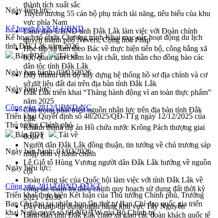
thành tích xuất sắc
Ngày hiệu lực:
Tuyên dương 55 cán bộ phụ trách tài năng, tiêu biểu của khu
vực phía Nam
Kế hoạch 61/KH-UBND
Lãnh đạo UBND tỉnh Đắk Lắk làm việc với Đoàn chính
Kế hoạch tổ chức Chương trình Khai mạc các hoạt động du lịch
quyền thành phố Nevers, Cộng hòa Pháp
tỉnh Đắk Lắk năm 2026
Học tập và làm theo Bác về thực hiện tiến bộ, công bằng xã
Bản PDF
Tải về
hội; quan tâm chăm lo vật chất, tinh thần cho đồng bào các
dân tộc tỉnh Đắk Lắk
Ngày ban hành:
03/03/2026
Đẩy nhanh tiến độ xây dựng hệ thống hồ sơ địa chính và cơ
sở dữ liệu đất đai trên địa bàn tỉnh Đắk Lắk
Ngày hiệu lực:
Đắk Lắk triển khai “Tháng hành động vì an toàn thực phẩm”
năm 2025
Công văn 2812/UBND-NC
Chú trọng phát triển nguồn nhân lực trên địa bàn tỉnh Đắk
Triển khai Quyết định số 48/2025/QĐ-TTg ngày 12/12/2025 của
Lắk
Thủ tướng Chính phủ
Khánh thành dự án Hồ chứa nước Krông Pách thượng giai
Bản PDF
Tải về
đoạn 1
Người dân Đắk Lắk đồng thuận, tin tưởng về chủ trương sáp
Ngày ban hành:
03/03/2026
nhập đơn vị hành chính
Lễ Giỗ tổ Hùng Vương người dân Đắk Lắk hướng về nguồn
Ngày hiệu lực:
cội
Đoàn công tác của Quốc hội làm việc với tỉnh Đắk Lắk về
Công văn 2811/UBND-ĐTKT
công tác thẩm tra điều chỉnh quy hoạch sử dụng đất thời kỳ
Triển khai thực hiện Kết luận của Thủ tướng Chính phủ, Trưởng
2021 - 2030
Ban Chỉ đạo tại phiên họp lần thứ tư Ban Chỉ đạo quốc gia triển
Đẩy mạnh tín dụng ngân hàng khu vực Tây Nguyên
khai Nghị quyết số 68-NQ/TW của Bộ Chính trị
Lãnh đạo tỉnh Đắk Lắk chào xã giao các đoàn khách quốc tế