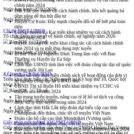
chính năm 2024
Ngày ban hành:
27/02/2026
Đắk Lắk đẩy mạnh cải cách hành chính, liên kết quảng bá
tiềm năng để thu hút đầu tư
Ngày hiệu lực:
Huyện Cư Kuin: Đẩy mạnh chuyển đổi số để bứt phá toàn
diện
Chỉ thị 10/CT-UBND
UBND huyện Ea Kar triển khai nhiệm vụ cải cách hành
Tổ chức Điều tra cơ sở về hành chính, sự nghiệp năm 2026
chính năm 2024
Bản PDF
Tải về
Huyện Krông Pắc triển khai công tác cải cách hành chính
năm 2024 và ra mắt ứng dụng trực tuyến
Ngày ban hành:
27/02/2026
Bí thư Tỉnh ủy Nguyễn Đình Trung làm việc với Ban
Thường vụ Huyện ủy Ea Súp
Ngày hiệu lực:
Lãnh đạo UBND tỉnh làm việc với đoàn công tác đại sứ quán
vương quốc Hà Lan
Kế hoạch 57/KH-UBND
Giám sát việc thực hiện chính sách về hoạt động của đơn vị
Triển khai thực hiện các Nghị quyết tại Kỳ họp thứ 10, Quốc hội
sự nghiệp công lập tại UBND tỉnh
khóa XV
UBND Thị xã Buôn Hồ triển khai nhiệm vụ CCHC và
Bản PDF
Tải về
chuyển đổi số năm 2024
Tập trung tuyên truyền, nâng cao tỷ lệ hồ sơ dịch vụ công
Ngày ban hành:
26/02/2026
được xử lý trực tuyến trong năm 2024
Lãnh đạo tỉnh Đắk Lắk tiếp đoàn đại biểu cấp cao tỉnh
Ngày hiệu lực:
Champasak đến thăm, chúc tết cổ truyền Việt Nam
Đoàn cán bộ cấp cao tỉnh Mondulkiri (Vương quốc
Giấy phép môi trường 33/GPMT-UBND
Campuchia) đến thăm, chúc Tết cổ truyền Việt Nam
Giấy phép môi trường cấp cho Công ty TNHH Hoàng Đại Vương
Bảo hiểm xã hội tỉnh Đắk Lắk triển khai nhiệm vụ năm 2024
được thực hiện các hoạt động bảo vệ môi trường của dự án đầu tư