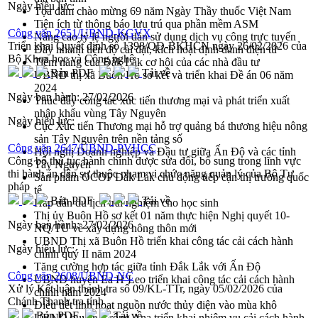
Ngày hiệu lực:
Tọa đàm chào mừng 69 năm Ngày Thầy thuốc Việt Nam
Tiện ích từ thông báo lưu trú qua phần mềm ASM
Công văn 2651/UBND-KGVX
Nâng cao tỷ lệ người dân sử dụng dịch vụ công trực tuyến
Triển khai Quyết định số 1398/QĐ-BKHCN ngày 26/02/2026 của
Đẩy nhanh tiến độ cài đặt, kích hoạt định danh điện tử
Bộ Khoa học và Công nghệ
Tiềm năng của Đắk Lắk cơ hội của các nhà đầu tư
Bản PDF
Tải về
UBND thị xã Buôn Hồ sơ kết và triển khai Đề án 06 năm
2024
Ngày ban hành:
27/02/2026
Thúc đẩy công tác xúc tiến thương mại và phát triển xuất
nhập khẩu vùng Tây Nguyên
Ngày hiệu lực:
Cục Xúc tiến Thương mại hỗ trợ quảng bá thương hiệu nông
sản Tây Nguyên trên nền tảng số
Công văn 2647/UBND-PVHCC
Hội nghị Doanh nghiệp và Đầu tư giữa Ấn Độ và các tỉnh
Công bố thủ tục hành chính được sửa đổi, bổ sung trong lĩnh vực
Tây Nguyên
thi hành án dân sự thuộc phạm vi chức năng quản lý của Bộ Tư
Sản phẩm OCOP Đắk Lắk chủ động tiếp cận thị trường quốc
pháp
tế
Bản PDF
Tải về
Hấp dẫn du lịch trải nghiệm cho học sinh
Thị ủy Buôn Hồ sơ kết 01 năm thực hiện Nghị quyết 10-
Ngày ban hành:
27/02/2026
NQ/TU về xây dựng nông thôn mới
UBND Thị xã Buôn Hồ triển khai công tác cải cách hành
Ngày hiệu lực:
chính quý II năm 2024
Tăng cường hợp tác giữa tỉnh Đắk Lắk với Ấn Độ
Công văn 2608/UBND-NC
UBND huyện Ea H’Leo triển khai công tác cải cách hành
Xử lý Kết luận thanh tra số 09/KL-TTr, ngày 05/02/2026 của
chính năm 2024
Chánh Thanh tra tỉnh
Điều tiết linh hoạt nguồn nước thủy điện vào mùa khô
Bản PDF
Tải về
UBND huyện Krông Ana triển khai nhiệm vụ cải cách hành