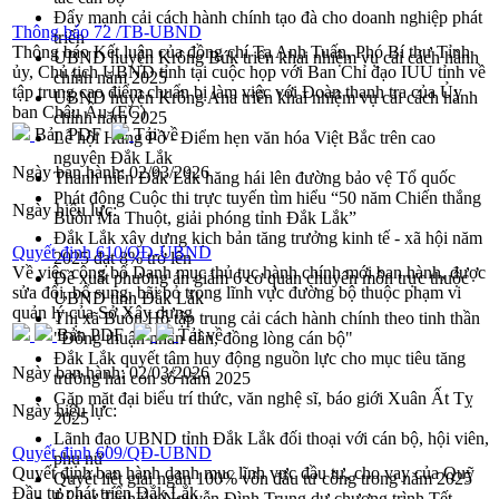
Đẩy mạnh cải cách hành chính tạo đà cho doanh nghiệp phát
Thông báo 72 /TB-UBND
triển
Thông báo Kết luận của đồng chí Tạ Anh Tuấn, Phó Bí thư Tỉnh
UBND huyện Krông Búk triển khai nhiệm vụ cải cách hành
ủy, Chủ tịch UBND tỉnh tại cuộc họp với Ban Chỉ đạo IUU tỉnh về
chính năm 2025
tập trung cao điểm chuẩn bị làm việc với Đoàn thanh tra của Ủy
UBND huyện Krông Ana triển khai nhiệm vụ cải cách hành
ban Châu Âu (EC)
chính năm 2025
Bản PDF
Tải về
Lễ hội Hảng Pồ - Điểm hẹn văn hóa Việt Bắc trên cao
nguyên Đắk Lắk
Ngày ban hành:
02/03/2026
Thanh niên Đắk Lắk hăng hái lên đường bảo vệ Tổ quốc
Phát động Cuộc thi trực tuyến tìm hiểu “50 năm Chiến thắng
Ngày hiệu lực:
Buôn Ma Thuột, giải phóng tỉnh Đắk Lắk”
Đắk Lắk xây dựng kịch bản tăng trưởng kinh tế - xã hội năm
Quyết định 610/QĐ-UBND
2025 đạt 8% trở lên
Về việc công bố Danh mục thủ tục hành chính mới ban hành, được
Đề xuất phương án giảm 6 cơ quan chuyên môn trực thuộc
sửa đổi, bổ sung, bãi bỏ trong lĩnh vực đường bộ thuộc phạm vi
UBND tỉnh Đắk Lắk
quản lý của Sở Xây dựng
Thị xã Buôn Hồ tập trung cải cách hành chính theo tinh thần
Bản PDF
Tải về
"Đồng thuận nhân dân, đồng lòng cán bộ"
Đắk Lắk quyết tâm huy động nguồn lực cho mục tiêu tăng
Ngày ban hành:
02/03/2026
trưởng hai con số năm 2025
Gặp mặt đại biểu trí thức, văn nghệ sĩ, báo giới Xuân Ất Tỵ
Ngày hiệu lực:
2025
Lãnh đạo UBND tỉnh Đắk Lắk đối thoại với cán bộ, hội viên,
Quyết định 609/QĐ-UBND
phụ nữ
Quyết định ban hành danh mục lĩnh vực đầu tư, cho vay của Quỹ
Quyết liệt giải ngân 100% vốn đầu tư công trong năm 2025
Đầu tư phát triển Đắk Lắk
Bí thư Tỉnh ủy Nguyễn Đình Trung dự chương trình Tết