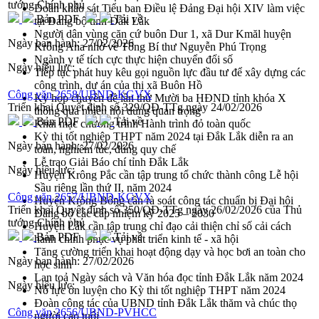
tướng Chính phủ
Đoàn khảo sát Tiểu ban Điều lệ Đảng Đại hội XIV làm việc
Bản PDF
Tải về
tại Đảng bộ tỉnh Đắk Lắk
Người dân vùng căn cứ buôn Dur 1, xã Dur Kmăl huyện
Ngày ban hành:
27/02/2026
Krông Ana nhớ về Tổng Bí thư Nguyễn Phú Trọng
Ngành y tế tích cực thực hiện chuyển đổi số
Ngày hiệu lực:
Tiếp tục phát huy kêu gọi nguồn lực đầu tư để xây dựng các
công trình, dự án của thị xã Buôn Hồ
Công văn 2658/UBND-KGVX
Kỳ họp chuyên đề lần thứ Mười ba HĐND tỉnh khóa X
Triển khai Quyết định số 329/QĐ-TTg ngày 24/02/2026
thông qua nhiều nội dung quan trọng
Bản PDF
Tải về
Khai mạc chương trình Hành trình đỏ toàn quốc
Kỳ thi tốt nghiệp THPT năm 2024 tại Đắk Lắk diễn ra an
Ngày ban hành:
27/02/2026
toàn, nghiêm túc, đúng quy chế
Lễ trao Giải Báo chí tỉnh Đắk Lắk
Ngày hiệu lực:
Huyện Krông Pắc cần tập trung tổ chức thành công Lễ hội
Sầu riêng lần thứ II, năm 2024
Công văn 2657/UBND-KGVX
Huyện Krông Bông cần rà soát công tác chuẩn bị Đại hội
Triển khai Quyết định số 350/QĐ-TTg ngày 26/02/2026 của Thủ
Đảng bộ các cấp nhiệm kỳ 2025 – 2030
tướng Chính phủ
Huyện Lắk cần tập trung chỉ đạo cải thiện chỉ số cải cách
Bản PDF
Tải về
hành chính phục vụ phát triển kinh tế - xã hội
Tăng cường triển khai hoạt động dạy và học bơi an toàn cho
Ngày ban hành:
27/02/2026
học sinh
Lan toả Ngày sách và Văn hóa đọc tỉnh Đắk Lắk năm 2024
Ngày hiệu lực:
Nỗ lực ôn luyện cho Kỳ thi tốt nghiệp THPT năm 2024
Đoàn công tác của UBND tỉnh Đắk Lắk thăm và chúc thọ
Công văn 2656/UBND-PVHCC
người cao tuổi