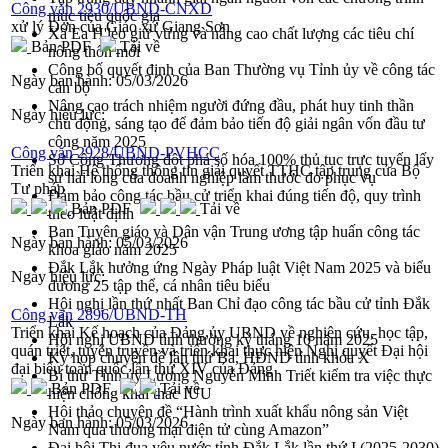
Công văn 2930/UBND-CNXD
mục tiêu quốc gia
xử lý Đơn của Giáo xứ Giang Sơn
Xã Ea H'leo giữ vững và nâng cao chất lượng các tiêu chí
Bản PDF
Tải về
nông thôn mới
Công bố quyết định của Ban Thường vụ Tỉnh ủy về công tác
Ngày ban hành:
05/03/2026
cán bộ
Nâng cao trách nhiệm người đứng đầu, phát huy tinh thần
Ngày hiệu lực:
chủ động, sáng tạo để đảm bảo tiến độ giải ngân vốn đầu tư
công năm 2025
Công văn 2928/UBND-PVHCC
Sở Công Thương đột phá số hóa 100% thủ tục trực tuyến lấy
Triển khai Hệ thống thông tin giải quyết TTHC tập trung của Bộ
sự hài lòng của doanh nghiệp làm thước đo phục vụ
Tư pháp
Đảm bảo công tác bầu cử triển khai đúng tiến độ, quy trình
Bản PDF
Tải về
theo luật định
Ban Tuyên giáo và Dân vận Trung ương tập huấn công tác
Ngày ban hành:
05/03/2026
khoa giáo năm 2025
Đắk Lắk hưởng ứng Ngày Pháp luật Việt Nam 2025 và biểu
Ngày hiệu lực:
dương 25 tập thể, cá nhân tiêu biểu
Hội nghị lần thứ nhất Ban Chỉ đạo công tác bầu cử tỉnh Đắk
Công văn 2896/UBND-TH
Lắk
Triển khai Kế hoạch của Đảng ủy UBND về nghiên cứu, học tập,
Hội nghị UBND tỉnh thường kỳ tháng 10 năm 2025
quán triệt, tuyên truyền và triển khai thực hiện Nghị quyết Đại hội
Kỳ họp chuyên đề lần thứ Ba, HĐND tỉnh khóa X
đại biểu toàn quốc lần thứ XIV của Đảng
Bí thư Tỉnh ủy Lương Nguyễn Minh Triết kiểm tra việc thực
Bản PDF
Tải về
hiện chống khai thác IUU
Hội thảo chuyên đề “Hành trình xuất khẩu nông sản Việt
Ngày ban hành:
05/03/2026
Nam qua thương mại điện tử cùng Amazon”
Đại hội Thi đua yêu nước tỉnh Đắk Lắk lần thứ I (2025-2030)