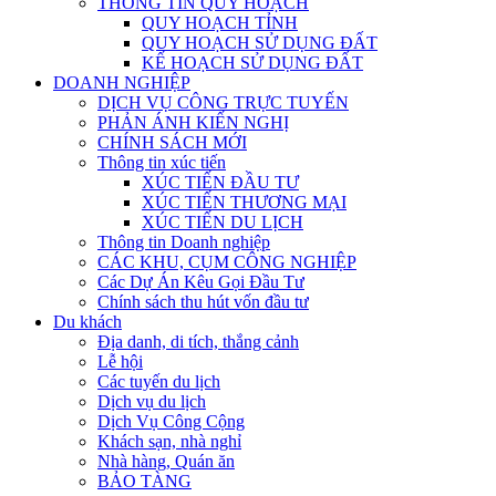
THÔNG TIN QUY HOẠCH
QUY HOẠCH TỈNH
QUY HOẠCH SỬ DỤNG ĐẤT
KẾ HOẠCH SỬ DỤNG ĐẤT
DOANH NGHIỆP
DỊCH VỤ CÔNG TRỰC TUYẾN
PHẢN ÁNH KIẾN NGHỊ
CHÍNH SÁCH MỚI
Thông tin xúc tiến
XÚC TIẾN ĐẦU TƯ
XÚC TIẾN THƯƠNG MẠI
XÚC TIẾN DU LỊCH
Thông tin Doanh nghiệp
CÁC KHU, CỤM CÔNG NGHIỆP
Các Dự Án Kêu Gọi Đầu Tư
Chính sách thu hút vốn đầu tư
Du khách
Địa danh, di tích, thắng cảnh
Lễ hội
Các tuyến du lịch
Dịch vụ du lịch
Dịch Vụ Công Cộng
Khách sạn, nhà nghỉ
Nhà hàng, Quán ăn
BẢO TÀNG