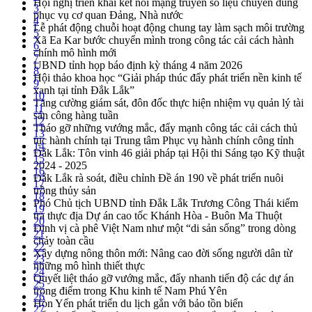
Hội nghị triển khai kết nối mạng truyền số liệu chuyên dùng
3
phục vụ cơ quan Đảng, Nhà nước
4
Lễ phát động chuỗi hoạt động chung tay làm sạch môi trường
5
Xã Ea Kar bước chuyển mình trong công tác cải cách hành
6
chính mô hình mới
7
UBND tỉnh họp báo định kỳ tháng 4 năm 2026
8
Hội thảo khoa học “Giải pháp thúc đẩy phát triển nền kinh tế
9
xanh tại tỉnh Đắk Lắk”
10
Tăng cường giám sát, đôn đốc thực hiện nhiệm vụ quản lý tài
11
sản công hàng tuần
12
Tháo gỡ những vướng mắc, đẩy mạnh công tác cải cách thủ
13
tục hành chính tại Trung tâm Phục vụ hành chính công tỉnh
14
Đắk Lắk: Tôn vinh 46 giải pháp tại Hội thi Sáng tạo Kỹ thuật
15
2024 - 2025
16
Đắk Lắk rà soát, điều chỉnh Đề án 190 về phát triển nuôi
17
trồng thủy sản
18
Phó Chủ tịch UBND tỉnh Đắk Lắk Trương Công Thái kiểm
19
tra thực địa Dự án cao tốc Khánh Hòa - Buôn Ma Thuột
20
Định vị cà phê Việt Nam như một “di sản sống” trong dòng
21
chảy toàn cầu
22
Xây dựng nông thôn mới: Nâng cao đời sống người dân từ
23
những mô hình thiết thực
24
Quyết liệt tháo gỡ vướng mắc, đẩy nhanh tiến độ các dự án
25
trọng điểm trong Khu kinh tế Nam Phú Yên
26
Hòn Yến phát triển du lịch gắn với bảo tồn biển
27