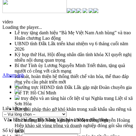
video
Loading the player...
Lễ truy tặng danh hiệu “Bà Mẹ Việt Nam Anh hùng” và trao
Huân chương Lao động
UBND tỉnh Đắk Lắk triển khai nhiệm vụ 6 tháng cuối năm
2026
Kỳ họp thứ Hai, Hội đồng nhân dân tỉnh khóa XI quyết nghị
nhiều nội dung quan trọng
Bí thư Tỉnh ủy Lương Nguyễn Minh Triết thăm, tặng quà
người có công với cách mạng
Album ảnh
Rà soát, hoàn thiện hệ thống thiết chế văn hóa, thể thao đáp
ứng yêu cầu phát triển mới
Thường trực HĐND tỉnh Đắk Lắk gặp mặt Đoàn chuyên gia
y tế TP. Hồ Chí Minh
Lễ truy điệu và an táng hài cốt liệt sĩ tại Nghĩa trang Liệt sĩ xã
Sơn Hòa
Liên kết web
Bàn giải pháp tháo gỡ khó khăn trong xuất khẩu sầu riêng và
triển khai quy định EUDR
Văn bản chỉ đạo điều hành
Văn bản chỉ đạo điều hành
Thứ trưởng Bộ Nông nghiệp và Môi trường Nguyễn Hoàng
Hiệp khảo sát vùng trồng và doanh nghiệp đóng gói sầu riêng
Số ký hiệu
tại Đắk Lắk