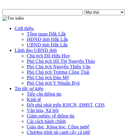
Giới thiệu
Tổng quan Đắk Lắk
HĐND tỉnh Đắk Lắk
UBND tỉnh Đắk Lắk
Lãnh đạo UBND tỉnh
Chủ tịch Đỗ Hữu Huy
Phó Chủ tịch Hồ Thị Nguyên Thảo
Phó Chủ tịch Nguyễn Thiên Văn
Phó Chủ tịch Trương Công Thái
Phó Chủ tịch Đào Mỹ
Phó Chủ tịch Y Nhuân Byă
Tin tức sự kiện
Tiếp cận thông tin
Kinh tế
Đột phá phát triển KHCN, ĐMST, CĐS
Văn hóa, Xã hội
Giảm nghèo về thông tin
Cải cách hành chính
Giáo dục, Khoa học, Công nghệ
Chương trình tái canh cây cà phê