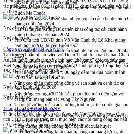
Triển khai Công văn số 1040/TCT ngày 07/02/2026 của Tổ Công
quyết thủ tục hành chính quá hạn
tác triển khai Đề án 06, cải cách TTHC, chuyển đổi số gắn với Đề
Nâng cao năng lực cho tổ công nghệ số cộng đồng thành phố
án 06
Buôn Ma Thuột
Bản PDF
Tải về
Huyện Krông Ana triển khai nhiệm vụ cải cách hành chính 6
tháng cuối năm 2024
Ngày ban hành:
02/03/2026
UBND huyện Krông Búk triển khai công tác cải cách hành
chính 6 tháng cuối năm 2024
Ngày hiệu lực:
Phó Chủ tịch UBND tỉnh Võ Văn Cảnh dự Lễ Khai giảng
năm học mới tại huyện Buôn Đôn
Công văn 2682/UBND-NNMT
Bộ Giáo dục và Đào tạo triển khai nhiệm vụ năm học 2024-
Tập trung chuẩn bị làm việc với Đoàn Thanh tra của Ủy ban Châu
2025
Âu lần thứ 5, quyết tâm gỡ cảnh báo “thẻ vàng” đối với thủy sản
Nâng cao nhận thức, trách nhiệm của mỗi người dân trong
Việt Nam theo chỉ đạo của Thủ tướng Chính phủ tại Công điện số
xây dựng và bảo vệ Tổ quốc
18/CĐ-TTg ngày 25/02/2026
Phát động đợt cao điểm “500 ngày đêm thi đua hoàn thành
Bản PDF
Tải về
3.000 km đường bộ cao tốc”
Nâng cao nhận thức cộng đồng về sản xuất và canh tác cà
Ngày ban hành:
01/03/2026
phê bền vững
Xây dựng con người Đắk Lắk phát triển toàn diện gắn với
Ngày hiệu lực:
các giá trị mang bản sắc vùng Tây Nguyên
Tháo gỡ vướng mắc các chương trình mục tiêu quốc gia cho
Thông báo 0139/UBBC-SNV
các tỉnh Tây Nguyên
Thông báo ý kiến kết luận của đồng chí Cao Thị Hòa An – Chủ
Tiểu ban Kinh tế-Xã hội Đại hội XIV của Đảng làm việc tại
tịch UBBC tỉnh về triển khai thực hiện các nội dung công tác bầu
vùng Tây Nguyên
cử tại Phiên họp lần thứ sáu của UBBC tỉnh
Tăng cường phòng chống dịch bệnh sốt xuất huyết
Bản PDF
Tải về
Cải thiện môi trường kinh doanh, nâng cao năng lực cạnh