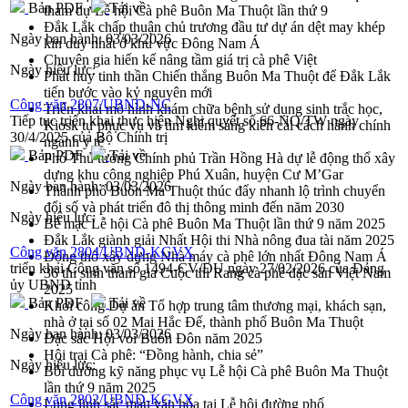
Bản PDF
Tải về
tham dự Lễ hội Cà phê Buôn Ma Thuột lần thứ 9
Đắk Lắk chấp thuận chủ trương đầu tư dự án dệt may khép
Ngày ban hành:
03/03/2026
kín duy nhất ở khu vực Đông Nam Á
Chuyên gia hiến kế nâng tầm giá trị cà phê Việt
Ngày hiệu lực:
Phát huy tinh thần Chiến thắng Buôn Ma Thuột để Đắk Lắk
tiến bước vào kỷ nguyên mới
Công văn 2807/UBND-NC
Triển khai mô hình khám chữa bệnh sử dụng sinh trắc học,
Tiếp tục triển khai thực hiện Nghị quyết số 66-NQ/TW ngày
Kiosk tự phục vụ và tìm kiếm sáng kiến cải cách hành chính
30/4/2025 của Bộ Chính trị
ngành y tế
Bản PDF
Tải về
Phó Thủ tướng Chính phủ Trần Hồng Hà dự lễ động thổ xây
dựng khu công nghiệp Phú Xuân, huyện Cư M’Gar
Ngày ban hành:
03/03/2026
Thành phố Buôn Ma Thuột thúc đẩy nhanh lộ trình chuyển
đổi số và phát triển đô thị thông minh đến năm 2030
Ngày hiệu lực:
Bế mạc Lễ hội Cà phê Buôn Ma Thuột lần thứ 9 năm 2025
Đắk Lắk giành giải Nhất Hội thi Nhà nông đua tài năm 2025
Công văn 2804/UBND-KGVX
Động thổ xây dựng Nhà máy cà phê lớn nhất Đông Nam Á
triển khai Công văn số 1494-CV/ĐU ngày 27/02/2026 của Đảng
36 thí sinh tham gia Cuộc thi Rang cà phê đặc sản Việt Nam
ủy UBND tỉnh
2025
Bản PDF
Tải về
Khởi công Dự án Tổ hợp trung tâm thương mại, khách sạn,
nhà ở tại số 02 Mai Hắc Đế, thành phố Buôn Ma Thuột
Ngày ban hành:
03/03/2026
Đặc sắc Hội voi Buôn Đôn năm 2025
Hội trại Cà phê: “Đồng hành, chia sẻ”
Ngày hiệu lực:
Bồi dưỡng kỹ năng phục vụ Lễ hội Cà phê Buôn Ma Thuột
lần thứ 9 năm 2025
Công văn 2802/UBND-KGVX
Lung linh sắc màu văn hóa tại Lễ hội đường phố