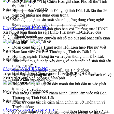
Bản PDF
Tải về
Đồng chí Huỳnh Thị Chiến Hòa giữ chức Phó Bí thư Tỉnh
ủy Đắk Lắk
Ngày ban hành:
02/03/2026
Hội nghị Ban Chấp hành Đảng bộ tỉnh Đắk Lắk lần thứ 26
xem xét nhiều nội dung quan trọng
Ngày hiệu lực:
Khởi động dự án sản xuất sầu riêng ứng dụng công nghệ
thông minh và du lịch trải nghiệm nông nghiệp
Công văn 2700/UBND-NC
Thường trực HĐND tỉnh giao ban với Thường trực HĐND
Xử lý Kết luận thanh tra số 11/KL-TTr, ngày 13/02/2026 của
các huyện, thị xã, thành phố
Chánh Thanh tra tỉnh
Đắk Lắk đẩy mạnh chuyển đổi số tạo bứt phá phát triển kinh
Bản PDF
Tải về
tế xã hội
Đoàn công tác của Trung ương Hội Liên hiệp Phụ nữ Việt
Ngày ban hành:
02/03/2026
Nam làm việc với Ban Thường vụ Tỉnh ủy Đắk Lắk
Hội thao ngành Thông tin và Truyền thông tỉnh Đắk Lắk
Ngày hiệu lực:
Đắk Lắk tìm giải pháp xây dựng và phát triển hệ sinh thái sầu
riêng bền vững
Công văn 2691/UBND-NC
“Nữ hoàng sầu riêng” được đấu giá 1,4 tỷ đồng
Triển khai thực hiện Công văn số 1599/VPCP-QHĐP ngày
Hội thảo giải pháp hỗ trợ phụ nữ tiếp cận với nước sạch và vệ
23/02/2026 của Văn phòng Chính phủ
sinh ở khu vực nông thôn
Bản PDF
Tải về
Huyện Krông Năng cần đẩy mạnh thu hút đầu tư vào phát
triển nông nghiệp
Ngày ban hành:
02/03/2026
Thủ tướng Chính Phủ Phạm Minh Chính làm việc với Ban
Thường vụ Tỉnh Đắk Lắk
Ngày hiệu lực:
Kiểm tra công tác cải cách hành chính tại Sở Thông tin và
Truyền thông
Công văn 2686/UBND-PVHCC
Sở Nông nghiệp và phát triển nông thôn không có hồ sơ giải