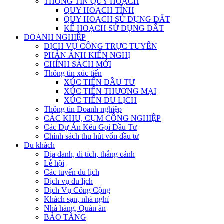
THÔNG TIN QUY HOẠCH
QUY HOẠCH TỈNH
QUY HOẠCH SỬ DỤNG ĐẤT
KẾ HOẠCH SỬ DỤNG ĐẤT
DOANH NGHIỆP
DỊCH VỤ CÔNG TRỰC TUYẾN
PHẢN ÁNH KIẾN NGHỊ
CHÍNH SÁCH MỚI
Thông tin xúc tiến
XÚC TIẾN ĐẦU TƯ
XÚC TIẾN THƯƠNG MẠI
XÚC TIẾN DU LỊCH
Thông tin Doanh nghiệp
CÁC KHU, CỤM CÔNG NGHIỆP
Các Dự Án Kêu Gọi Đầu Tư
Chính sách thu hút vốn đầu tư
Du khách
Địa danh, di tích, thắng cảnh
Lễ hội
Các tuyến du lịch
Dịch vụ du lịch
Dịch Vụ Công Cộng
Khách sạn, nhà nghỉ
Nhà hàng, Quán ăn
BẢO TÀNG