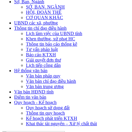
Sở, Ban, Ngành
SỞ, BAN, NGÀNH
HỘI, ĐOÀN THỂ
CƠ QUAN KHÁC
UBND các xã, phường
Thông tin chỉ đạo điều hành
Lịch làm việc của UBND tỉnh
Khen thưởng, xử phạt HC
Thông tin báo cáo thống kê
Tư vấn pháp luật
Báo cáo KTXH
Giải quyết đơn thư
Lịch tiếp công dân
Hệ thống văn bản
Văn bản pháp quy
Văn bản chỉ đạo điều hành
Văn bản trung ương
Văn bản HĐND tỉnh
Điểm tin văn bản
Quy hoạch - Kế hoạch
Quy hoạch sử dụng đất
Thông tin quy hoạch
Kế hoạch phát triển KTXH
Khai thác tài nguyên – Xử lý chất thải