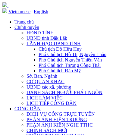
Vietnamese
|
English
Trang chủ
Chính quyền
HĐND TỈNH
UBND tỉnh Đắk Lắk
LÃNH ĐẠO UBND TỈNH
Chủ tịch Đỗ Hữu Huy
Phó Chủ tịch Hồ Thị Nguyên Thảo
Phó Chủ tịch Nguyễn Thiên Văn
Phó Chủ tịch Trương Công Thái
Phó Chủ tịch Đào Mỹ
Sở, Ban, Ngành
CƠ QUAN KHÁC
UBND các xã, phường
DANH SÁCH NGƯỜI PHÁT NGÔN
LỊCH LÀM VIỆC
LỊCH TIẾP CÔNG DÂN
CÔNG DÂN
DỊCH VỤ CÔNG TRỰC TUYẾN
PHẢN ÁNH HIỆN TRƯỜNG
PHẢN ÁNH KIẾN NGHỊ TTHC
CHÍNH SÁCH MỚI