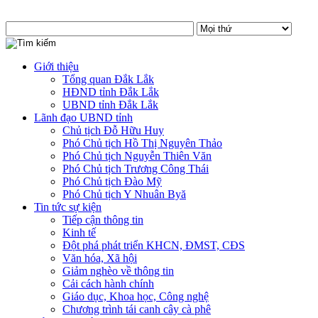
Giới thiệu
Tổng quan Đắk Lắk
HĐND tỉnh Đắk Lắk
UBND tỉnh Đắk Lắk
Lãnh đạo UBND tỉnh
Chủ tịch Đỗ Hữu Huy
Phó Chủ tịch Hồ Thị Nguyên Thảo
Phó Chủ tịch Nguyễn Thiên Văn
Phó Chủ tịch Trương Công Thái
Phó Chủ tịch Đào Mỹ
Phó Chủ tịch Y Nhuân Byă
Tin tức sự kiện
Tiếp cận thông tin
Kinh tế
Đột phá phát triển KHCN, ĐMST, CĐS
Văn hóa, Xã hội
Giảm nghèo về thông tin
Cải cách hành chính
Giáo dục, Khoa học, Công nghệ
Chương trình tái canh cây cà phê