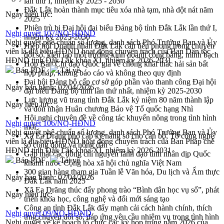
lần thứ I, nhiệm kỳ 2025 - 2030
Đắk Lắk hoàn thành mục tiêu xóa nhà tạm, nhà dột nát năm
Ngày hiệu lực:
2025
Phiên trù bị Đại hội đại biểu Đảng bộ tỉnh Đắk Lắk lần thứ I,
Nghị quyết 107/NQ-HĐND
nhiệm kỳ 2025-2030
Nghị quyết phê chuẩn số lượng, danh sách Phó Trưởng Ban và Ủy
Hiệp hội Doanh nhân Đắk Lắk cần tiên phong trong chuyển
viên là địa biểu HĐND hoạt động chuyên trách của Ban Dân tộc
đổi số, kiến tạo môi trường kinh doanh công bằng, minh bạch
HĐND tỉnh Đắk Lắk khóa XI, nhiệm kỳ 2026-2031
Họp Ban Chỉ đạo Quốc gia về chống khai thác hải sản bất
Bản PDF
Tải về
hợp pháp, không báo cáo và không theo quy định
Đại hội Đảng bộ cấp cơ sở góp phần vào thanh công Đại hội
Ngày ban hành:
02/04/2026
đại biểu Đảng bộ tỉnh lần thứ nhất, nhiệm kỳ 2025-2030
Lực lượng vũ trang tỉnh Đắk Lắk kỷ niệm 80 năm thành lập
Ngày hiệu lực:
và đón nhận Huân chương Bảo vệ Tổ quốc hạng Nhì
Hội nghị chuyên đề về công tác khuyến nông trong tình hình
Nghị quyết 106/NQ-HĐND
mới
Nghị quyết phê chuẩn số lượng, danh sách Phó Trưởng Ban và Ủy
Xã Ea Drăng phổ cập kỹ năng số cho cán bộ, Tổ công nghệ
viên là địa biểu HĐND hoạt động chuyên trách của Ban Pháp chế
số cộng đồng và nông dân
HĐND tỉnh Đắk Lắk khóa XI, nhiệm kỳ 2026-2031
Gặp mặt các đồng chí nguyên lãnh đạo tỉnh nhân dịp Quốc
Bản PDF
Tải về
khánh nước Cộng hòa xã hội chủ nghĩa Việt Nam
300 gian hàng tham gia Tuần lễ Văn hóa, Du lịch và Ẩm thực
Ngày ban hành:
02/04/2026
Đắk Lắk năm 2025
Xã Ea Drăng thúc đẩy phong trào “Bình dân học vụ số”, phát
Ngày hiệu lực:
triển khoa học, công nghệ và đổi mới sáng tạo
Công an tỉnh Đắk Lắk đẩy mạnh cải cách hành chính, thích
Nghị quyết 09/NQ-HĐND
ứng chuyển đổi số, đáp ứng yêu cầu nhiệm vụ trong tình hình
Nghị quyết về kế hoạch tổ chức các kỳ họp trong năm 2026 của