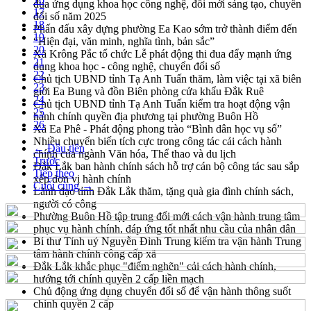
đua ứng dụng khoa học công nghệ, đổi mới sáng tạo, chuyển
17
đổi số năm 2025
18
Phấn đấu xây dựng phường Ea Kao sớm trở thành điểm đến
19
“Hiện đại, văn minh, nghĩa tình, bản sắc”
20
Xã Krông Pắc tổ chức Lễ phát động thi đua đẩy mạnh ứng
21
dụng khoa học - công nghệ, chuyển đổi số
22
Chủ tịch UBND tỉnh Tạ Anh Tuấn thăm, làm việc tại xã biên
23
giới Ea Bung và đồn Biên phòng cửa khẩu Đắk Ruê
24
Chủ tịch UBND tỉnh Tạ Anh Tuấn kiểm tra hoạt động vận
25
hành chính quyền địa phương tại phường Buôn Hồ
26
Xã Ea Phê - Phát động phong trào “Bình dân học vụ số”
Nhiều chuyển biến tích cực trong công tác cải cách hành
← Đầu tiên
chính của ngành Văn hóa, Thể thao và du lịch
Trước
Đắk Lắk ban hành chính sách hỗ trợ cán bộ công tác sau sắp
Tiếp theo
xếp đơn vị hành chính
Cuối cùng →
Lãnh đạo tỉnh Đắk Lắk thăm, tặng quà gia đình chính sách,
người có công
Phường Buôn Hồ tập trung đổi mới cách vận hành trung tâm
phục vụ hành chính, đáp ứng tốt nhất nhu cầu của nhân dân
Bí thư Tỉnh uỷ Nguyễn Đình Trung kiểm tra vận hành Trung
tâm hành chính công cấp xã
Đắk Lắk khắc phục "điểm nghẽn" cải cách hành chính,
hướng tới chính quyền 2 cấp liền mạch
Chủ động ứng dụng chuyển đổi số để vận hành thông suốt
chính quyền 2 cấp