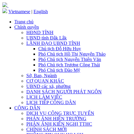
Vietnamese
|
English
Trang chủ
Chính quyền
HĐND TỈNH
UBND tỉnh Đắk Lắk
LÃNH ĐẠO UBND TỈNH
Chủ tịch Đỗ Hữu Huy
Phó Chủ tịch Hồ Thị Nguyên Thảo
Phó Chủ tịch Nguyễn Thiên Văn
Phó Chủ tịch Trương Công Thái
Phó Chủ tịch Đào Mỹ
Sở, Ban, Ngành
CƠ QUAN KHÁC
UBND các xã, phường
DANH SÁCH NGƯỜI PHÁT NGÔN
LỊCH LÀM VIỆC
LỊCH TIẾP CÔNG DÂN
CÔNG DÂN
DỊCH VỤ CÔNG TRỰC TUYẾN
PHẢN ÁNH HIỆN TRƯỜNG
PHẢN ÁNH KIẾN NGHỊ TTHC
CHÍNH SÁCH MỚI