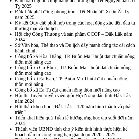
Đảm bảo nguồn cung hàng hóa trong dịp Tết Nguyên đán Ất
Tỵ 2025
Đắk Lắk phát động phong trào “Tết Nhân ái” Xuân Ất Tỵ
năm 2025
Ký kết Quy chế phối hợp trong các hoạt động xúc tiến đầu tư,
thương mại và du lịch
Hội chợ Công Thương và sản phẩm OCOP – Đắk Lắk năm
2024
Sở Văn hóa, Thể thao và Du lịch đẩy mạnh công tác cải cách
hành chính
Công bố xã Hòa Thắng, TP. Buôn Ma Thuột đạt chuẩn nông
thôn mới nâng cao
Công bố xã Cư Êbur , TP. Buôn Ma Thuột đạt chuẩn nông
thôn mới nâng cao
Công bố xã Ea Kao, TP. Buôn Ma Thuột đạt chuẩn nông
thôn mới nâng
Công bố xã Ea Tu đạt chuẩn nông thôn mới nâng cao
Hội thi Tuyên truyền viên giỏi Hội Nông dân tỉnh Đắk Lắk
năm 2024
Hội thảo khoa học “Đắk Lắk – 120 năm hình thành và phát
triển”
Triển khai hiệu quả Tuần lễ hưởng ứng học tập suốt đời năm
2024
Thành viên UBND tỉnh cho ý kiến tình hình thực hiện kế
hoạch đầu tư công trung hạn giai đoạn 2020 - 2025