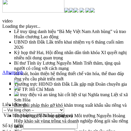
video
Loading the player...
Lễ truy tặng danh hiệu “Bà Mẹ Việt Nam Anh hùng” và trao
Huân chương Lao động
UBND tỉnh Đắk Lắk triển khai nhiệm vụ 6 tháng cuối năm
2026
Kỳ họp thứ Hai, Hội đồng nhân dân tỉnh khóa XI quyết nghị
nhiều nội dung quan trọng
Bí thư Tỉnh ủy Lương Nguyễn Minh Triết thăm, tặng quà
người có công với cách mạng
Album ảnh
Rà soát, hoàn thiện hệ thống thiết chế văn hóa, thể thao đáp
ứng yêu cầu phát triển mới
Thường trực HĐND tỉnh Đắk Lắk gặp mặt Đoàn chuyên gia
y tế TP. Hồ Chí Minh
Lễ truy điệu và an táng hài cốt liệt sĩ tại Nghĩa trang Liệt sĩ xã
Sơn Hòa
Liên kết web
Bàn giải pháp tháo gỡ khó khăn trong xuất khẩu sầu riêng và
triển khai quy định EUDR
Văn bản pháp quy
Văn bản pháp quy
Thứ trưởng Bộ Nông nghiệp và Môi trường Nguyễn Hoàng
Hiệp khảo sát vùng trồng và doanh nghiệp đóng gói sầu riêng
Số ký hiệu
tại Đắk Lắk