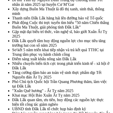
nhân ái năm 2025 tại huyện Cư M’Gar
Xây dựng Buôn Ma Thuột là đô thị xanh, sinh thái, thông
minh
Thanh niên Đắk Lắk hăng hái lên đường bảo vệ Tổ quốc
Phát động Cuộc thi trực tuyến tìm hiểu “50 năm Chiến thắng
Buôn Ma Thuột, giải phóng tỉnh Đắk Lắk”
Gặp mặt đại biểu trí thức, văn nghệ sĩ, báo giới Xuân Ất Tỵ
2025
Đắk Lắk quyết tâm huy động nguồn lực cho mục tiêu tăng
trưởng hai con số năm 2025
Sơ kết 5 năm triển khai tiếp nhận và trả kết quả TTHC tại
Trung tâm phục vụ hành chính công
Điểm sáng xuất khẩu nông sản Đắk Lắk
Nhiều chuyển biến tích cực trong phát triển kinh tế - xã hội ở
Đắk Lắk
Tăng cường đảm bảo an toàn vệ sinh thực phẩm dịp Tết
Nguyên đán Ất Tỵ 2025
Phó Chủ tịch Quốc hội Trần Quang Phương thăm, làm việc
tại Đắk Lắk
"Xuân Quê hương" - Ất Tỵ năm 2025
Khai mạc Hội Báo Xuân Ất Tỵ năm 2025
Đắk Lắk quan tâm, ưu tiên, huy động các nguồn lực thực
hiện tốt công tác giảm nghèo
UBND tỉnh Đắk Lắk tổ chức họp báo định kỳ