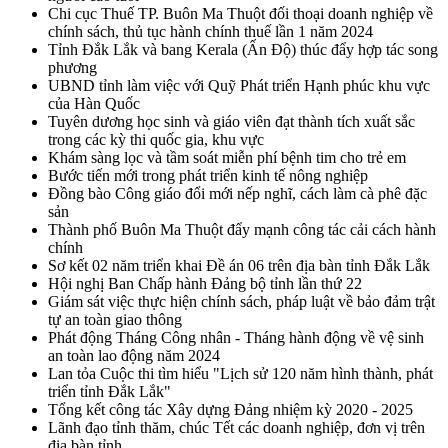
Chi cục Thuế TP. Buôn Ma Thuột đối thoại doanh nghiệp về
chính sách, thủ tục hành chính thuế lần 1 năm 2024
Tỉnh Đắk Lắk và bang Kerala (Ấn Độ) thúc đẩy hợp tác song
phương
UBND tỉnh làm việc với Quỹ Phát triển Hạnh phúc khu vực
của Hàn Quốc
Tuyên dương học sinh và giáo viên đạt thành tích xuất sắc
trong các kỳ thi quốc gia, khu vực
Khám sàng lọc và tầm soát miễn phí bệnh tim cho trẻ em
Bước tiến mới trong phát triển kinh tế nông nghiệp
Đồng bào Công giáo đổi mới nếp nghĩ, cách làm cà phê đặc
sản
Thành phố Buôn Ma Thuột đẩy mạnh công tác cải cách hành
chính
Sơ kết 02 năm triển khai Đề án 06 trên địa bàn tỉnh Đắk Lắk
Hội nghị Ban Chấp hành Đảng bộ tỉnh lần thứ 22
Giám sát việc thực hiện chính sách, pháp luật về bảo đảm trật
tự an toàn giao thông
Phát động Tháng Công nhân - Tháng hành động về vệ sinh
an toàn lao động năm 2024
Lan tỏa Cuộc thi tìm hiểu "Lịch sử 120 năm hình thành, phát
triển tỉnh Đắk Lắk"
Tổng kết công tác Xây dựng Đảng nhiệm kỳ 2020 - 2025
Lãnh đạo tỉnh thăm, chúc Tết các doanh nghiệp, đơn vị trên
địa bàn tỉnh