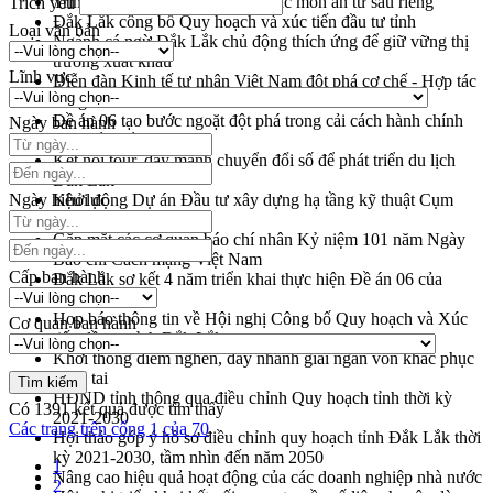
Trình diễn nghệ thuật chế biến các món ăn từ sầu riêng
Trích yếu
Đắk Lắk công bố Quy hoạch và xúc tiến đầu tư tỉnh
Loại văn bản
Ngành cá ngừ Đắk Lắk chủ động thích ứng để giữ vững thị
trường xuất khẩu
Lĩnh vực
Diễn đàn Kinh tế tư nhân Việt Nam đột phá cơ chế - Hợp tác
công tư
Đề án 06 tạo bước ngoặt đột phá trong cải cách hành chính
Ngày ban hành
tỉnh Đắk Lắk
Kết nối tour, đẩy mạnh chuyển đổi số để phát triển du lịch
Đắk Lắk
Ngày hiệu lực
Khởi động Dự án Đầu tư xây dựng hạ tầng kỹ thuật Cụm
công nghiệp Tân Tiến
Gặp mặt các cơ quan báo chí nhân Kỷ niệm 101 năm Ngày
Báo chí Cách mạng Việt Nam
Cấp ban hành
Đắk Lắk sơ kết 4 năm triển khai thực hiện Đề án 06 của
Chính phủ
Họp báo thông tin về Hội nghị Công bố Quy hoạch và Xúc
Cơ quan ban hành
tiến đầu tư tỉnh Đắk Lắk
Khơi thông điểm nghẽn, đẩy nhanh giải ngân vốn khắc phục
thiên tai
HĐND tỉnh thông qua điều chỉnh Quy hoạch tỉnh thời kỳ
Có
1391
kết quả được tìm thấy
2021-2030
Các trang trên cổng 1 của 70
Hội thảo góp ý hồ sơ điều chỉnh quy hoạch tỉnh Đắk Lắk thời
kỳ 2021-2030, tầm nhìn đến năm 2050
1
Nâng cao hiệu quả hoạt động của các doanh nghiệp nhà nước
2