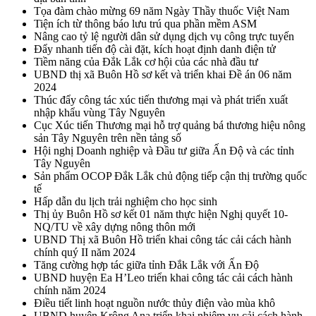
Tọa đàm chào mừng 69 năm Ngày Thầy thuốc Việt Nam
Tiện ích từ thông báo lưu trú qua phần mềm ASM
Nâng cao tỷ lệ người dân sử dụng dịch vụ công trực tuyến
Đẩy nhanh tiến độ cài đặt, kích hoạt định danh điện tử
Tiềm năng của Đắk Lắk cơ hội của các nhà đầu tư
UBND thị xã Buôn Hồ sơ kết và triển khai Đề án 06 năm
2024
Thúc đẩy công tác xúc tiến thương mại và phát triển xuất
nhập khẩu vùng Tây Nguyên
Cục Xúc tiến Thương mại hỗ trợ quảng bá thương hiệu nông
sản Tây Nguyên trên nền tảng số
Hội nghị Doanh nghiệp và Đầu tư giữa Ấn Độ và các tỉnh
Tây Nguyên
Sản phẩm OCOP Đắk Lắk chủ động tiếp cận thị trường quốc
tế
Hấp dẫn du lịch trải nghiệm cho học sinh
Thị ủy Buôn Hồ sơ kết 01 năm thực hiện Nghị quyết 10-
NQ/TU về xây dựng nông thôn mới
UBND Thị xã Buôn Hồ triển khai công tác cải cách hành
chính quý II năm 2024
Tăng cường hợp tác giữa tỉnh Đắk Lắk với Ấn Độ
UBND huyện Ea H’Leo triển khai công tác cải cách hành
chính năm 2024
Điều tiết linh hoạt nguồn nước thủy điện vào mùa khô
UBND huyện Krông Ana triển khai nhiệm vụ cải cách hành