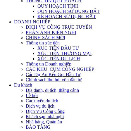
THÔNG TIN QUY HOẠCH
QUY HOẠCH TỈNH
QUY HOẠCH SỬ DỤNG ĐẤT
KẾ HOẠCH SỬ DỤNG ĐẤT
DOANH NGHIỆP
DỊCH VỤ CÔNG TRỰC TUYẾN
PHẢN ÁNH KIẾN NGHỊ
CHÍNH SÁCH MỚI
Thông tin xúc tiến
XÚC TIẾN ĐẦU TƯ
XÚC TIẾN THƯƠNG MẠI
XÚC TIẾN DU LỊCH
Thông tin Doanh nghiệp
CÁC KHU, CỤM CÔNG NGHIỆP
Các Dự Án Kêu Gọi Đầu Tư
Chính sách thu hút vốn đầu tư
Du khách
Địa danh, di tích, thắng cảnh
Lễ hội
Các tuyến du lịch
Dịch vụ du lịch
Dịch Vụ Công Cộng
Khách sạn, nhà nghỉ
Nhà hàng, Quán ăn
BẢO TÀNG