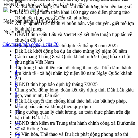
mới
HĐND tỉnh khóa XI, nhiệm kỳ 2026-2031
Xã Ea Knuếc nâng tầm đặc sản địa phương trên nền tảng số
Bản PDF
Tải về
Đắk Lắk tập huấn triển khai 100 ngày cao điểm phong trào
"Bình dân học vụ số" đến xã, phường
Ngày ban hành:
31/03/2026
Xử lý nghiêm các hành vi buôn bán, vận chuyển, giết mổ lợn
bệnh trái phép
Ngày hiệu lực:
UBND tỉnh Đắk Lắk và Viettel ký kết thỏa thuận hợp tác về
chuyển đổi số
Các trang trên cổng 1 của 70
Hội nghị giao ban báo chí định kỳ tháng 8 năm 2025
Đắk Lắk khởi động ba dự án chào mừng kỷ niệm 80 năm
1
Cách mạng Tháng 8 và Quốc khánh nước Cộng hòa xã hội
2
chủ nghĩa Việt Nam
3
Tập trung hoàn thiện các nội dung tham gia Triển lãm thành
4
tựu kinh tế - xã hội nhân kỷ niệm 80 năm Ngày Quốc khánh
5
2/9
6
UBND tỉnh họp báo định kỳ tháng 7/2025
7
Chung sức, đồng lòng, đoàn kết xây dựng tỉnh Đắk Lắk giàu
8
đẹp, văn minh, bản sắc
9
Đắk Lắk quyết tâm chống khai thác hải sản bất hợp pháp,
10
không báo cáo và không theo quy định
11
Tăng cường quản lý chất lượng, an toàn thực phẩm trên địa
12
bàn tỉnh Đắk Lắk
13
UBND tỉnh kiểm tra Trung tâm hành chính công xã Durkmăn
14
và xã Krông Ana
15
Sở Văn hóa, Thể thao và Du lịch phát động phong trào thi
16