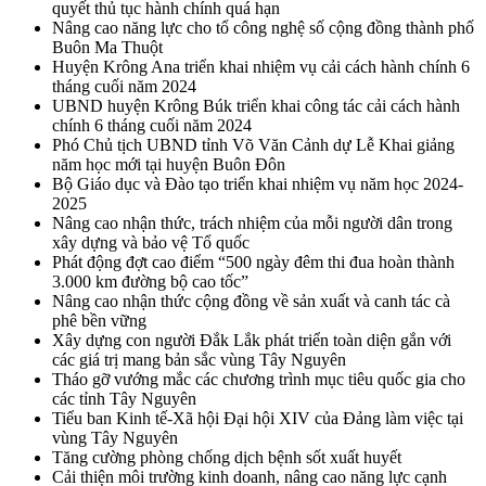
quyết thủ tục hành chính quá hạn
Nâng cao năng lực cho tổ công nghệ số cộng đồng thành phố
Buôn Ma Thuột
Huyện Krông Ana triển khai nhiệm vụ cải cách hành chính 6
tháng cuối năm 2024
UBND huyện Krông Búk triển khai công tác cải cách hành
chính 6 tháng cuối năm 2024
Phó Chủ tịch UBND tỉnh Võ Văn Cảnh dự Lễ Khai giảng
năm học mới tại huyện Buôn Đôn
Bộ Giáo dục và Đào tạo triển khai nhiệm vụ năm học 2024-
2025
Nâng cao nhận thức, trách nhiệm của mỗi người dân trong
xây dựng và bảo vệ Tổ quốc
Phát động đợt cao điểm “500 ngày đêm thi đua hoàn thành
3.000 km đường bộ cao tốc”
Nâng cao nhận thức cộng đồng về sản xuất và canh tác cà
phê bền vững
Xây dựng con người Đắk Lắk phát triển toàn diện gắn với
các giá trị mang bản sắc vùng Tây Nguyên
Tháo gỡ vướng mắc các chương trình mục tiêu quốc gia cho
các tỉnh Tây Nguyên
Tiểu ban Kinh tế-Xã hội Đại hội XIV của Đảng làm việc tại
vùng Tây Nguyên
Tăng cường phòng chống dịch bệnh sốt xuất huyết
Cải thiện môi trường kinh doanh, nâng cao năng lực cạnh