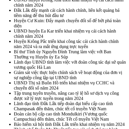
chính năm 2024
Đắk Lắk đẩy mạnh cải cách hành chính, liên kết quảng bá
tiềm năng để thu hút đầu tư
Huyện Cư Kuin: Đẩy mạnh chuyển đổi số để bứt phá toàn
diện
UBND huyện Ea Kar triển khai nhiệm vụ cải cách hành
chính năm 2024
Huyện Krông Pắc triển khai công tác cải cách hành chính
năm 2024 và ra mắt ứng dụng trực tuyến
Bí thư Tỉnh ủy Nguyễn Đình Trung làm việc với Ban
Thường vụ Huyện ủy Ea Súp
Lãnh đạo UBND tỉnh làm việc với đoàn công tác đại sứ quán
vương quốc Hà Lan
Giám sát việc thực hiện chính sách về hoạt động của đơn vị
sự nghiệp công lập tại UBND tỉnh
UBND Thị xã Buôn Hồ triển khai nhiệm vụ CCHC và
chuyển đổi số năm 2024
Tập trung tuyên truyền, nâng cao tỷ lệ hồ sơ dịch vụ công
được xử lý trực tuyến trong năm 2024
Lãnh đạo tỉnh Đắk Lắk tiếp đoàn đại biểu cấp cao tỉnh
Champasak đến thăm, chúc tết cổ truyền Việt Nam
Đoàn cán bộ cấp cao tỉnh Mondulkiri (Vương quốc
Campuchia) đến thăm, chúc Tết cổ truyền Việt Nam
Bảo hiểm xã hội tỉnh Đắk Lắk triển khai nhiệm vụ năm 2024