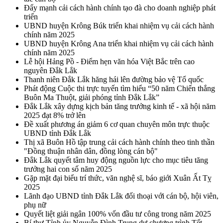
Đẩy mạnh cải cách hành chính tạo đà cho doanh nghiệp phát
triển
UBND huyện Krông Búk triển khai nhiệm vụ cải cách hành
chính năm 2025
UBND huyện Krông Ana triển khai nhiệm vụ cải cách hành
chính năm 2025
Lễ hội Hảng Pồ - Điểm hẹn văn hóa Việt Bắc trên cao
nguyên Đắk Lắk
Thanh niên Đắk Lắk hăng hái lên đường bảo vệ Tổ quốc
Phát động Cuộc thi trực tuyến tìm hiểu “50 năm Chiến thắng
Buôn Ma Thuột, giải phóng tỉnh Đắk Lắk”
Đắk Lắk xây dựng kịch bản tăng trưởng kinh tế - xã hội năm
2025 đạt 8% trở lên
Đề xuất phương án giảm 6 cơ quan chuyên môn trực thuộc
UBND tỉnh Đắk Lắk
Thị xã Buôn Hồ tập trung cải cách hành chính theo tinh thần
"Đồng thuận nhân dân, đồng lòng cán bộ"
Đắk Lắk quyết tâm huy động nguồn lực cho mục tiêu tăng
trưởng hai con số năm 2025
Gặp mặt đại biểu trí thức, văn nghệ sĩ, báo giới Xuân Ất Tỵ
2025
Lãnh đạo UBND tỉnh Đắk Lắk đối thoại với cán bộ, hội viên,
phụ nữ
Quyết liệt giải ngân 100% vốn đầu tư công trong năm 2025
Bí thư Tỉnh ủy Nguyễn Đình Trung dự chương trình Tết