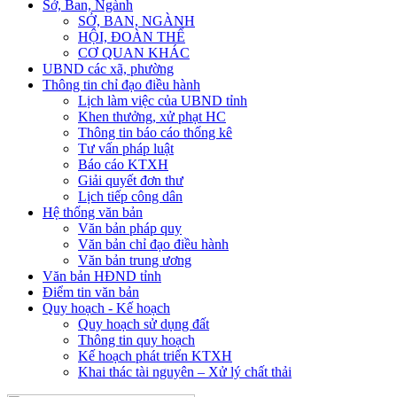
Sở, Ban, Ngành
SỞ, BAN, NGÀNH
HỘI, ĐOÀN THỂ
CƠ QUAN KHÁC
UBND các xã, phường
Thông tin chỉ đạo điều hành
Lịch làm việc của UBND tỉnh
Khen thưởng, xử phạt HC
Thông tin báo cáo thống kê
Tư vấn pháp luật
Báo cáo KTXH
Giải quyết đơn thư
Lịch tiếp công dân
Hệ thống văn bản
Văn bản pháp quy
Văn bản chỉ đạo điều hành
Văn bản trung ương
Văn bản HĐND tỉnh
Điểm tin văn bản
Quy hoạch - Kế hoạch
Quy hoạch sử dụng đất
Thông tin quy hoạch
Kế hoạch phát triển KTXH
Khai thác tài nguyên – Xử lý chất thải