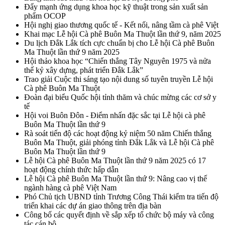
Đẩy mạnh ứng dụng khoa học kỹ thuật trong sản xuất sản
phẩm OCOP
Hội nghị giao thương quốc tế - Kết nối, nâng tầm cà phê Việt
Khai mạc Lễ hội Cà phê Buôn Ma Thuột lần thứ 9, năm 2025
Du lịch Đắk Lắk tích cực chuẩn bị cho Lễ hội Cà phê Buôn
Ma Thuột lần thứ 9 năm 2025
Hội thảo khoa học “Chiến thắng Tây Nguyên 1975 và nửa
thế kỷ xây dựng, phát triển Đắk Lắk”
Trao giải Cuộc thi sáng tạo nội dung số tuyên truyền Lễ hội
Cà phê Buôn Ma Thuột
Đoàn đại biểu Quốc hội tỉnh thăm và chúc mừng các cơ sở y
tế
Hội voi Buôn Đôn - Điểm nhấn đặc sắc tại Lễ hội cà phê
Buôn Ma Thuột lần thứ 9
Rà soát tiến độ các hoạt động kỷ niệm 50 năm Chiến thắng
Buôn Ma Thuột, giải phóng tỉnh Đắk Lắk và Lễ hội Cà phê
Buôn Ma Thuột lần thứ 9
Lễ hội Cà phê Buôn Ma Thuột lần thứ 9 năm 2025 có 17
hoạt động chính thức hấp dẫn
Lễ hội Cà phê Buôn Ma Thuột lần thứ 9: Nâng cao vị thế
ngành hàng cà phê Việt Nam
Phó Chủ tịch UBND tỉnh Trương Công Thái kiểm tra tiến độ
triển khai các dự án giao thông trên địa bàn
Công bố các quyết định về sắp xếp tổ chức bộ máy và công
tác cán bộ