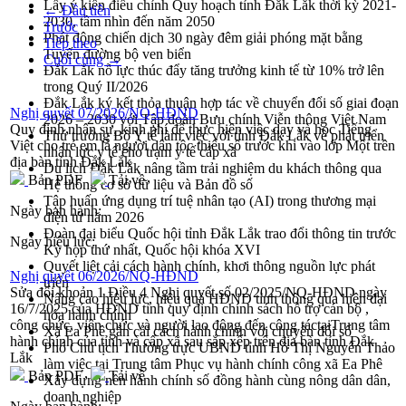
Lấy ý kiến điều chỉnh Quy hoạch tỉnh Đắk Lắk thời kỳ 2021-
← Đầu tiên
2030, tầm nhìn đến năm 2050
Trước
Phát động chiến dịch 30 ngày đêm giải phóng mặt bằng
Tiếp theo
Tuyến đường bộ ven biển
Cuối cùng →
Đắk Lắk nỗ lực thúc đẩy tăng trưởng kinh tế từ 10% trở lên
trong Quý II/2026
Đắk Lắk ký kết thỏa thuận hợp tác về chuyển đổi số giai đoạn
Nghị quyết 07/2026/NQ-HĐND
2026 – 2030 với Tập đoàn Bưu chính Viễn thông Việt Nam
Quy định nhân sự, kinh phí để thực hiện việc dạy và học Tiếng
Thứ trưởng Bộ Y tế làm việc với tỉnh Đắk Lắk về phát triển
Việt cho trẻ em là người dân tộc thiểu số trước khi vào lớp Một trên
nhân lực y tế cho trạm y tế cấp xã
địa bàn tỉnh Đắk Lắk
Du lịch Đắk Lắk nâng tầm trải nghiệm du khách thông qua
Bản PDF
Tải về
Hệ thống cơ sở dữ liệu và Bản đồ số
Tập huấn ứng dụng trí tuệ nhân tạo (AI) trong thương mại
Ngày ban hành:
điện tử năm 2026
Đoàn đại biểu Quốc hội tỉnh Đắk Lắk trao đổi thông tin trước
Ngày hiệu lực:
Kỳ họp thứ nhất, Quốc hội khóa XVI
Quyết liệt cải cách hành chính, khơi thông nguồn lực phát
Nghị quyết 06/2026/NQ-HĐND
triển
Sửa đổi khoản 1 Điều 4 Nghị quyết số 02/2025/NQ-HĐND ngày
Nâng cao hiệu lực, hiệu quả HĐND tỉnh thông qua hiện đại
16/7/2025 của HĐND tỉnh quy định chính sách hỗ trợ cán bộ ,
hóa hành chính
công chức, viên chức và người lao động đến công táctạiTrung tâm
Xã Ea Phê gắn cải cách hành chính với chuyển đổi số
hành chính của tỉnh và cấp xã sau sắp xếp trên địa bàn tỉnh Đắk
Phó Chủ tịch Thường trực UBND tỉnh Hồ Thị Nguyên Thảo
Lắk
làm việc tại Trung tâm Phục vụ hành chính công xã Ea Phê
Bản PDF
Tải về
Xây dựng nền hành chính số đồng hành cùng nông dân dân,
doanh nghiệp