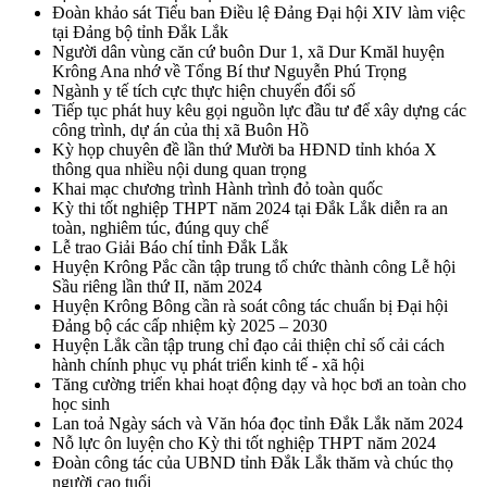
Đoàn khảo sát Tiểu ban Điều lệ Đảng Đại hội XIV làm việc
tại Đảng bộ tỉnh Đắk Lắk
Người dân vùng căn cứ buôn Dur 1, xã Dur Kmăl huyện
Krông Ana nhớ về Tổng Bí thư Nguyễn Phú Trọng
Ngành y tế tích cực thực hiện chuyển đổi số
Tiếp tục phát huy kêu gọi nguồn lực đầu tư để xây dựng các
công trình, dự án của thị xã Buôn Hồ
Kỳ họp chuyên đề lần thứ Mười ba HĐND tỉnh khóa X
thông qua nhiều nội dung quan trọng
Khai mạc chương trình Hành trình đỏ toàn quốc
Kỳ thi tốt nghiệp THPT năm 2024 tại Đắk Lắk diễn ra an
toàn, nghiêm túc, đúng quy chế
Lễ trao Giải Báo chí tỉnh Đắk Lắk
Huyện Krông Pắc cần tập trung tổ chức thành công Lễ hội
Sầu riêng lần thứ II, năm 2024
Huyện Krông Bông cần rà soát công tác chuẩn bị Đại hội
Đảng bộ các cấp nhiệm kỳ 2025 – 2030
Huyện Lắk cần tập trung chỉ đạo cải thiện chỉ số cải cách
hành chính phục vụ phát triển kinh tế - xã hội
Tăng cường triển khai hoạt động dạy và học bơi an toàn cho
học sinh
Lan toả Ngày sách và Văn hóa đọc tỉnh Đắk Lắk năm 2024
Nỗ lực ôn luyện cho Kỳ thi tốt nghiệp THPT năm 2024
Đoàn công tác của UBND tỉnh Đắk Lắk thăm và chúc thọ
người cao tuổi