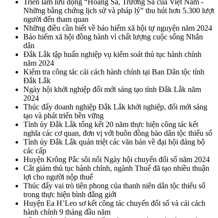
Triển lãm lưu động “Hoàng Sa, Trường Sa của Việt Nam -
Những bằng chứng lịch sử và pháp lý” thu hút hơn 5.300 lượt
người đến tham quan
Những điều cần biết về bảo hiểm xã hội tự nguyện năm 2024
Bảo hiểm xã hội đồng hành vì chất lượng cuộc sống Nhân
dân
Đắk Lắk tập huấn nghiệp vụ kiểm soát thủ tục hành chính
năm 2024
Kiểm tra công tác cải cách hành chính tại Ban Dân tộc tỉnh
Đắk Lắk
Ngày hội khởi nghiệp đổi mới sáng tạo tỉnh Đắk Lắk năm
2024
Thúc đẩy doanh nghiệp Đắk Lắk khởi nghiệp, đổi mới sáng
tạo và phát triển bền vững
Tỉnh ủy Đắk Lắk tổng kết 20 năm thực hiện công tác kết
nghĩa các cơ quan, đơn vị với buôn đồng bào dân tộc thiểu số
Tỉnh ủy Đắk Lắk quán triệt các văn bản về đại hội đảng bộ
các cấp
Huyện Krông Pắc sôi nổi Ngày hội chuyển đổi số năm 2024
Cắt giảm thủ tục hành chính, ngành Thuế đã tạo nhiều thuận
lợi cho người nộp thuế
Thúc đẩy vai trò tiên phong của thanh niên dân tộc thiểu số
trong thực hiện bình đẳng giới
Huyện Ea H’Leo sơ kết công tác chuyển đổi số và cải cách
hành chính 9 tháng đầu năm