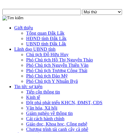
Giới thiệu
Tổng quan Đắk Lắk
HĐND tỉnh Đắk Lắk
UBND tỉnh Đắk Lắk
Lãnh đạo UBND tỉnh
Chủ tịch Đỗ Hữu Huy
Phó Chủ tịch Hồ Thị Nguyên Thảo
Phó Chủ tịch Nguyễn Thiên Văn
Phó Chủ tịch Trương Công Thái
Phó Chủ tịch Đào Mỹ
Phó Chủ tịch Y Nhuân Byă
Tin tức sự kiện
Tiếp cận thông tin
Kinh tế
Đột phá phát triển KHCN, ĐMST, CĐS
Văn hóa, Xã hội
Giảm nghèo về thông tin
Cải cách hành chính
Giáo dục, Khoa học, Công nghệ
Chương trình tái canh cây cà phê