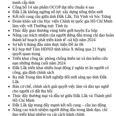
tranh cấp tỉnh
Công bố 14 sản phẩm OCOP đạt tiêu chuẩn 4 sao
Đắk Lắk không ngừng nỗ lực xây dựng nông thôn mới
Kết nối cung cầu giữa tỉnh Đắk Lắk, Trà Vinh và Sóc Trăng
Đoàn khảo sát của Học viện Chính trị quốc gia Hồ Chí Minh
làm việc với Thường trực Tỉnh ủy
Thúc đẩy giao thương vùng biên giới huyện Ea Súp
Nâng cao trách nhiệm của người đứng đầu trong chỉ đạo hoàn
thành kế hoạch phát triển kinh tế -xã hội năm 2024
Sơ kết 6 tháng đầu năm thực hiện Đề án 06
Kỳ họp thứ Tám HĐND tỉnh khóa X thông qua 21 Nghị
quyết quan trọng
Triển khai công tác phòng chống thiên tai và tìm kiếm cứu
nạn những tháng cuối năm 2024
Đắk Lắk triển khai nhiều hoạt động ý nghĩa tri ân người có
công, gia đình chính sách
Ra mắt Trung tâm Khởi nghiệp đổi mới sáng tạo tỉnh Đắk
Lắk
Bàn cơ chế, chính sách giải quyết việc làm và đào tạo nghề
cho người có đất thu hồi
Thúc đẩy thương mại và đầu tư giữa Đắk Lắk và Thành phố
Hồ Chí Minh
Đắk Lắk tập trung đẩy mạnh kết nối cung – cầu lao động
Nâng cao trách nhiệm người đứng đầu trong lãnh đạo, chỉ
đạo triển khai nhiệm vụ cải cách hành chính