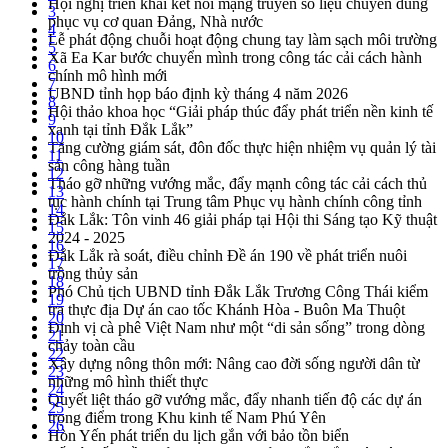
Hội nghị triển khai kết nối mạng truyền số liệu chuyên dùng
3
phục vụ cơ quan Đảng, Nhà nước
4
Lễ phát động chuỗi hoạt động chung tay làm sạch môi trường
5
Xã Ea Kar bước chuyển mình trong công tác cải cách hành
6
chính mô hình mới
7
UBND tỉnh họp báo định kỳ tháng 4 năm 2026
8
Hội thảo khoa học “Giải pháp thúc đẩy phát triển nền kinh tế
9
xanh tại tỉnh Đắk Lắk”
10
Tăng cường giám sát, đôn đốc thực hiện nhiệm vụ quản lý tài
11
sản công hàng tuần
12
Tháo gỡ những vướng mắc, đẩy mạnh công tác cải cách thủ
13
tục hành chính tại Trung tâm Phục vụ hành chính công tỉnh
14
Đắk Lắk: Tôn vinh 46 giải pháp tại Hội thi Sáng tạo Kỹ thuật
15
2024 - 2025
16
Đắk Lắk rà soát, điều chỉnh Đề án 190 về phát triển nuôi
17
trồng thủy sản
18
Phó Chủ tịch UBND tỉnh Đắk Lắk Trương Công Thái kiểm
19
tra thực địa Dự án cao tốc Khánh Hòa - Buôn Ma Thuột
20
Định vị cà phê Việt Nam như một “di sản sống” trong dòng
21
chảy toàn cầu
22
Xây dựng nông thôn mới: Nâng cao đời sống người dân từ
23
những mô hình thiết thực
24
Quyết liệt tháo gỡ vướng mắc, đẩy nhanh tiến độ các dự án
25
trọng điểm trong Khu kinh tế Nam Phú Yên
26
Hòn Yến phát triển du lịch gắn với bảo tồn biển