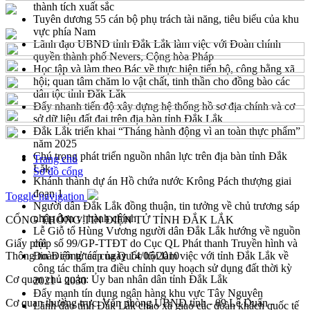
thành tích xuất sắc
Tuyên dương 55 cán bộ phụ trách tài năng, tiêu biểu của khu
vực phía Nam
Lãnh đạo UBND tỉnh Đắk Lắk làm việc với Đoàn chính
quyền thành phố Nevers, Cộng hòa Pháp
Học tập và làm theo Bác về thực hiện tiến bộ, công bằng xã
hội; quan tâm chăm lo vật chất, tinh thần cho đồng bào các
dân tộc tỉnh Đắk Lắk
Đẩy nhanh tiến độ xây dựng hệ thống hồ sơ địa chính và cơ
sở dữ liệu đất đai trên địa bàn tỉnh Đắk Lắk
Đắk Lắk triển khai “Tháng hành động vì an toàn thực phẩm”
năm 2025
Chú trọng phát triển nguồn nhân lực trên địa bàn tỉnh Đắk
Trang chủ
Lắk
Sơ đồ cổng
Khánh thành dự án Hồ chứa nước Krông Pách thượng giai
đoạn 1
Toggle navigation
Người dân Đắk Lắk đồng thuận, tin tưởng về chủ trương sáp
nhập đơn vị hành chính
CỔNG THÔNG TIN ĐIỆN TỬ TỈNH ĐẮK LẮK
Lễ Giỗ tổ Hùng Vương người dân Đắk Lắk hướng về nguồn
Giấy phép số 99/GP-TTĐT do Cục QL Phát thanh Truyền hình và
cội
Thông tin Điện tử cấp ngày 14/05/2010
Đoàn công tác của Quốc hội làm việc với tỉnh Đắk Lắk về
công tác thẩm tra điều chỉnh quy hoạch sử dụng đất thời kỳ
Cơ quan chủ quản: Ủy ban nhân dân tỉnh Đắk Lắk
2021 - 2030
Đẩy mạnh tín dụng ngân hàng khu vực Tây Nguyên
Cơ quan thường trực: Văn phòng UBND tỉnh - 09 Lê Duẩn -
Lãnh đạo tỉnh Đắk Lắk chào xã giao các đoàn khách quốc tế