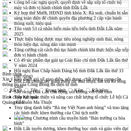
Công bố các nghị quyết, quyết định về sắp xếp tổ chức bộ
máy và đơn vị hành chính tỉnh Đắk Lắk
Kỳ họp thứ Mười, HĐND tỉnh khóa X: Rà soát, chuẩn bị sẵn
sàng toàn diện để chính quyền địa phương 2 cấp vận hành
thông suốt, hiệu quả
Tôn vinh 53 cá nhân hiến máu tiêu biểu tỉnh Đắk Lắk năm
2025
Thực hiện bằng được mục tiêu nông nghiệp sinh thái, nông
thôn hiện đại, nông dân văn minh
Tăng cường cải cách thủ tục hành chính khi thực hiện sắp xếp
đơn vị hành chính
Có 49 tác phẩm đạt giải tại Giải Báo chí tỉnh Đắk Lắk lần thứ
V năm 2024
Hội nghị Ban Chấp hành Đảng bộ tỉnh Đắk Lắk lần thứ 33
Bình chọn
(mở rộng)
Xin ý kiến đánh giá về giao diện, nội dung, chất lượng cung cấp
Đắk Lắk chung tay giảm thiểu rác thải nhựa, lan tỏa lối sống
thông tin của Cổng thông tin điện tử tỉnh
xanh
Rất tốt
Tốt
Trung bình
Kém
Rất kém
Sầu riêng Đắk Lắk chủ động nói không với chất cấm
Bình chọn
Tiếp tục hoàn thiện và nâng cao chất lượng tổ chức Lễ hội Cà
Kết quả
Quảng Cáo
phê Buôn Ma Thuột
Truy tặng danh hiệu “Bà mẹ Việt Nam anh hùng” và trao tặng
các hình thức khen thưởng của Chủ tịch nước
Ấn tượng Chương trình cầu truyền hình “Bản trường ca hòa
bình”
Đắk Lắk tuyên dương, khen thưởng học sinh và giáo viên đạt