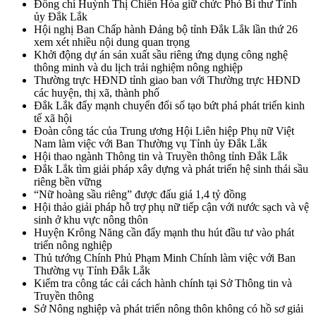
Đồng chí Huỳnh Thị Chiến Hòa giữ chức Phó Bí thư Tỉnh
ủy Đắk Lắk
Hội nghị Ban Chấp hành Đảng bộ tỉnh Đắk Lắk lần thứ 26
xem xét nhiều nội dung quan trọng
Khởi động dự án sản xuất sầu riêng ứng dụng công nghệ
thông minh và du lịch trải nghiệm nông nghiệp
Thường trực HĐND tỉnh giao ban với Thường trực HĐND
các huyện, thị xã, thành phố
Đắk Lắk đẩy mạnh chuyển đổi số tạo bứt phá phát triển kinh
tế xã hội
Đoàn công tác của Trung ương Hội Liên hiệp Phụ nữ Việt
Nam làm việc với Ban Thường vụ Tỉnh ủy Đắk Lắk
Hội thao ngành Thông tin và Truyền thông tỉnh Đắk Lắk
Đắk Lắk tìm giải pháp xây dựng và phát triển hệ sinh thái sầu
riêng bền vững
“Nữ hoàng sầu riêng” được đấu giá 1,4 tỷ đồng
Hội thảo giải pháp hỗ trợ phụ nữ tiếp cận với nước sạch và vệ
sinh ở khu vực nông thôn
Huyện Krông Năng cần đẩy mạnh thu hút đầu tư vào phát
triển nông nghiệp
Thủ tướng Chính Phủ Phạm Minh Chính làm việc với Ban
Thường vụ Tỉnh Đắk Lắk
Kiểm tra công tác cải cách hành chính tại Sở Thông tin và
Truyền thông
Sở Nông nghiệp và phát triển nông thôn không có hồ sơ giải