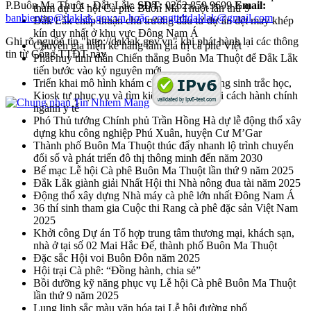
P.Buôn Ma Thuột - Đắk Lắk.
SĐT:
0262.859.9699
Email:
tham dự Lễ hội Cà phê Buôn Ma Thuột lần thứ 9
banbientap@daklak.gov.vn hoặc congttdtdaklak@gmail.com
Đắk Lắk chấp thuận chủ trương đầu tư dự án dệt may khép
kín duy nhất ở khu vực Đông Nam Á
Ghi rõ nguồn tin "http://daklak.gov.vn" khi phát hành lại các thông
Chuyên gia hiến kế nâng tầm giá trị cà phê Việt
tin từ Cổng TTĐT này
Phát huy tinh thần Chiến thắng Buôn Ma Thuột để Đắk Lắk
tiến bước vào kỷ nguyên mới
Triển khai mô hình khám chữa bệnh sử dụng sinh trắc học,
Kiosk tự phục vụ và tìm kiếm sáng kiến cải cách hành chính
ngành y tế
Phó Thủ tướng Chính phủ Trần Hồng Hà dự lễ động thổ xây
dựng khu công nghiệp Phú Xuân, huyện Cư M’Gar
Thành phố Buôn Ma Thuột thúc đẩy nhanh lộ trình chuyển
đổi số và phát triển đô thị thông minh đến năm 2030
Bế mạc Lễ hội Cà phê Buôn Ma Thuột lần thứ 9 năm 2025
Đắk Lắk giành giải Nhất Hội thi Nhà nông đua tài năm 2025
Động thổ xây dựng Nhà máy cà phê lớn nhất Đông Nam Á
36 thí sinh tham gia Cuộc thi Rang cà phê đặc sản Việt Nam
2025
Khởi công Dự án Tổ hợp trung tâm thương mại, khách sạn,
nhà ở tại số 02 Mai Hắc Đế, thành phố Buôn Ma Thuột
Đặc sắc Hội voi Buôn Đôn năm 2025
Hội trại Cà phê: “Đồng hành, chia sẻ”
Bồi dưỡng kỹ năng phục vụ Lễ hội Cà phê Buôn Ma Thuột
lần thứ 9 năm 2025
Lung linh sắc màu văn hóa tại Lễ hội đường phố