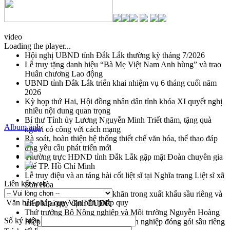
video
Loading the player...
Hội nghị UBND tỉnh Đắk Lắk thường kỳ tháng 7/2026
Lễ truy tặng danh hiệu “Bà Mẹ Việt Nam Anh hùng” và trao
Huân chương Lao động
UBND tỉnh Đắk Lắk triển khai nhiệm vụ 6 tháng cuối năm
2026
Kỳ họp thứ Hai, Hội đồng nhân dân tỉnh khóa XI quyết nghị
nhiều nội dung quan trọng
Bí thư Tỉnh ủy Lương Nguyễn Minh Triết thăm, tặng quà
Album ảnh
người có công với cách mạng
Rà soát, hoàn thiện hệ thống thiết chế văn hóa, thể thao đáp
ứng yêu cầu phát triển mới
Thường trực HĐND tỉnh Đắk Lắk gặp mặt Đoàn chuyên gia
y tế TP. Hồ Chí Minh
Lễ truy điệu và an táng hài cốt liệt sĩ tại Nghĩa trang Liệt sĩ xã
Liên kết web
Sơn Hòa
Bàn giải pháp tháo gỡ khó khăn trong xuất khẩu sầu riêng và
Văn bản pháp quy
Văn bản pháp quy
triển khai quy định EUDR
Thứ trưởng Bộ Nông nghiệp và Môi trường Nguyễn Hoàng
Số ký hiệu
Hiệp khảo sát vùng trồng và doanh nghiệp đóng gói sầu riêng