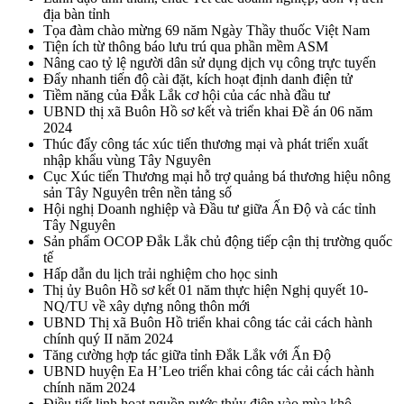
địa bàn tỉnh
Tọa đàm chào mừng 69 năm Ngày Thầy thuốc Việt Nam
Tiện ích từ thông báo lưu trú qua phần mềm ASM
Nâng cao tỷ lệ người dân sử dụng dịch vụ công trực tuyến
Đẩy nhanh tiến độ cài đặt, kích hoạt định danh điện tử
Tiềm năng của Đắk Lắk cơ hội của các nhà đầu tư
UBND thị xã Buôn Hồ sơ kết và triển khai Đề án 06 năm
2024
Thúc đẩy công tác xúc tiến thương mại và phát triển xuất
nhập khẩu vùng Tây Nguyên
Cục Xúc tiến Thương mại hỗ trợ quảng bá thương hiệu nông
sản Tây Nguyên trên nền tảng số
Hội nghị Doanh nghiệp và Đầu tư giữa Ấn Độ và các tỉnh
Tây Nguyên
Sản phẩm OCOP Đắk Lắk chủ động tiếp cận thị trường quốc
tế
Hấp dẫn du lịch trải nghiệm cho học sinh
Thị ủy Buôn Hồ sơ kết 01 năm thực hiện Nghị quyết 10-
NQ/TU về xây dựng nông thôn mới
UBND Thị xã Buôn Hồ triển khai công tác cải cách hành
chính quý II năm 2024
Tăng cường hợp tác giữa tỉnh Đắk Lắk với Ấn Độ
UBND huyện Ea H’Leo triển khai công tác cải cách hành
chính năm 2024
Điều tiết linh hoạt nguồn nước thủy điện vào mùa khô