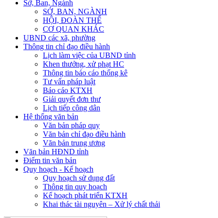
Sở, Ban, Ngành
SỞ, BAN, NGÀNH
HỘI, ĐOÀN THỂ
CƠ QUAN KHÁC
UBND các xã, phường
Thông tin chỉ đạo điều hành
Lịch làm việc của UBND tỉnh
Khen thưởng, xử phạt HC
Thông tin báo cáo thống kê
Tư vấn pháp luật
Báo cáo KTXH
Giải quyết đơn thư
Lịch tiếp công dân
Hệ thống văn bản
Văn bản pháp quy
Văn bản chỉ đạo điều hành
Văn bản trung ương
Văn bản HĐND tỉnh
Điểm tin văn bản
Quy hoạch - Kế hoạch
Quy hoạch sử dụng đất
Thông tin quy hoạch
Kế hoạch phát triển KTXH
Khai thác tài nguyên – Xử lý chất thải