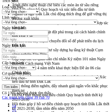
tại Đắk Lắk
Trích yếu
Trình diễn nghệ thuật chế biến các món ăn từ sầu riêng
Loại văn bản
Đắk Lắk công bố Quy hoạch và xúc tiến đầu tư tỉnh
Ngành cá ngừ Đắk Lắk chủ động thích ứng để giữ vững thị
Lĩnh vực
trường xuất khẩu
Diễn đàn Kinh tế tư nhân Việt Nam đột phá cơ chế - Hợp tác
công tư
Ngày ban hành
Đề án 06 tạo bước ngoặt đột phá trong cải cách hành chính
tỉnh Đắk Lắk
Kết nối tour, đẩy mạnh chuyển đổi số để phát triển du lịch
Ngày hiệu lực
Đắk Lắk
Khởi động Dự án Đầu tư xây dựng hạ tầng kỹ thuật Cụm
công nghiệp Tân Tiến
Gặp mặt các cơ quan báo chí nhân Kỷ niệm 101 năm Ngày
Cấp ban hành
Báo chí Cách mạng Việt Nam
Đắk Lắk sơ kết 4 năm triển khai thực hiện Đề án 06 của
Chính phủ
Cơ quan ban hành
Họp báo thông tin về Hội nghị Công bố Quy hoạch và Xúc
tiến đầu tư tỉnh Đắk Lắk
Khơi thông điểm nghẽn, đẩy nhanh giải ngân vốn khắc phục
thiên tai
Có
1391
kết quả được tìm thấy
HĐND tỉnh thông qua điều chỉnh Quy hoạch tỉnh thời kỳ
Các trang trên cổng 39 của 70
2021-2030
Hội thảo góp ý hồ sơ điều chỉnh quy hoạch tỉnh Đắk Lắk thời
14
kỳ 2021-2030, tầm nhìn đến năm 2050
15