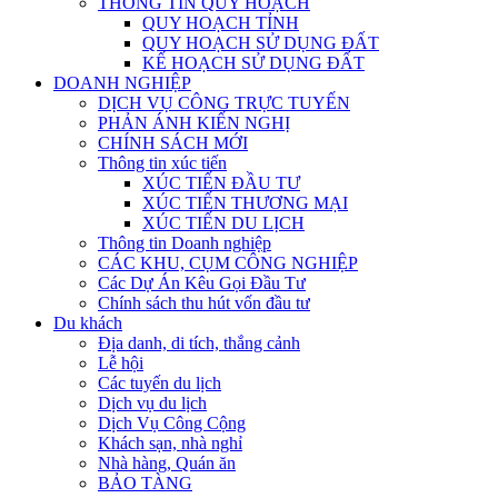
THÔNG TIN QUY HOẠCH
QUY HOẠCH TỈNH
QUY HOẠCH SỬ DỤNG ĐẤT
KẾ HOẠCH SỬ DỤNG ĐẤT
DOANH NGHIỆP
DỊCH VỤ CÔNG TRỰC TUYẾN
PHẢN ÁNH KIẾN NGHỊ
CHÍNH SÁCH MỚI
Thông tin xúc tiến
XÚC TIẾN ĐẦU TƯ
XÚC TIẾN THƯƠNG MẠI
XÚC TIẾN DU LỊCH
Thông tin Doanh nghiệp
CÁC KHU, CỤM CÔNG NGHIỆP
Các Dự Án Kêu Gọi Đầu Tư
Chính sách thu hút vốn đầu tư
Du khách
Địa danh, di tích, thắng cảnh
Lễ hội
Các tuyến du lịch
Dịch vụ du lịch
Dịch Vụ Công Cộng
Khách sạn, nhà nghỉ
Nhà hàng, Quán ăn
BẢO TÀNG