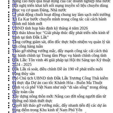
Nâng cao hiệu quả hoạt động của các doanh nghiệp nhà nước
16
Hội nghị triển khai kết nối mạng truyền số liệu chuyên dùng
17
phục vụ cơ quan Đảng, Nhà nước
18
Lễ phát động chuỗi hoạt động chung tay làm sạch môi trường
19
Xã Ea Kar bước chuyển mình trong công tác cải cách hành
20
chính mô hình mới
21
UBND tỉnh họp báo định kỳ tháng 4 năm 2026
22
Hội thảo khoa học “Giải pháp thúc đẩy phát triển nền kinh tế
23
xanh tại tỉnh Đắk Lắk”
24
Tăng cường giám sát, đôn đốc thực hiện nhiệm vụ quản lý tài
25
sản công hàng tuần
26
Tháo gỡ những vướng mắc, đẩy mạnh công tác cải cách thủ
27
tục hành chính tại Trung tâm Phục vụ hành chính công tỉnh
28
Đắk Lắk: Tôn vinh 46 giải pháp tại Hội thi Sáng tạo Kỹ thuật
29
2024 - 2025
30
Đắk Lắk rà soát, điều chỉnh Đề án 190 về phát triển nuôi
31
trồng thủy sản
32
Phó Chủ tịch UBND tỉnh Đắk Lắk Trương Công Thái kiểm
33
tra thực địa Dự án cao tốc Khánh Hòa - Buôn Ma Thuột
34
Định vị cà phê Việt Nam như một “di sản sống” trong dòng
35
chảy toàn cầu
36
Xây dựng nông thôn mới: Nâng cao đời sống người dân từ
37
những mô hình thiết thực
38
Quyết liệt tháo gỡ vướng mắc, đẩy nhanh tiến độ các dự án
39
trọng điểm trong Khu kinh tế Nam Phú Yên
40