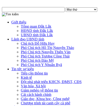
Giới thiệu
Tổng quan Đắk Lắk
HĐND tỉnh Đắk Lắk
UBND tỉnh Đắk Lắk
Lãnh đạo UBND tỉnh
Chủ tịch Đỗ Hữu Huy
Phó Chủ tịch Hồ Thị Nguyên Thảo
Phó Chủ tịch Nguyễn Thiên Văn
Phó Chủ tịch Trương Công Thái
Phó Chủ tịch Đào Mỹ
Phó Chủ tịch Y Nhuân Byă
Tin tức sự kiện
Tiếp cận thông tin
Kinh tế
Đột phá phát triển KHCN, ĐMST, CĐS
Văn hóa, Xã hội
Giảm nghèo về thông tin
Cải cách hành chính
Giáo dục, Khoa học, Công nghệ
Chương trình tái canh cây cà phê