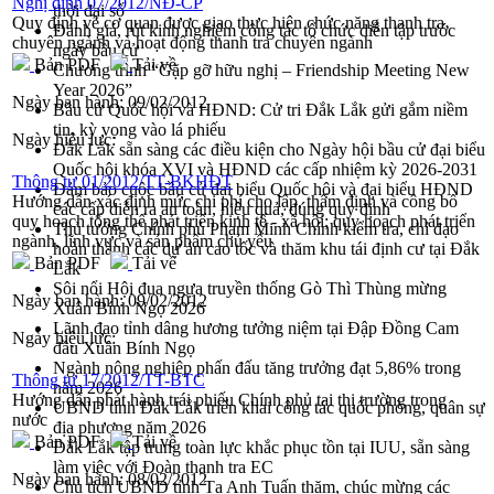
Nghị định 07/2012/NĐ-CP
thời đại số
Quy định về cơ quan được giao thực hiện chức năng thanh tra
Đánh giá, rút kinh nghiệm công tác tổ chức diễn tập trước
chuyên ngành và hoạt động thanh tra chuyên ngành
ngày bầu cử
Bản PDF
Tải về
Chương trình “Gặp gỡ hữu nghị – Friendship Meeting New
Year 2026”
Ngày ban hành:
09/02/2012
Bầu cử Quốc hội và HĐND: Cử tri Đắk Lắk gửi gắm niềm
tin, kỳ vọng vào lá phiếu
Ngày hiệu lực:
Đắk Lắk sẵn sàng các điều kiện cho Ngày hội bầu cử đại biểu
Quốc hội khóa XVI và HĐND các cấp nhiệm kỳ 2026-2031
Thông tư 01/2012/TT-BKHĐT
Đảm bảo cuộc bầu cử đại biểu Quốc hội và đại biểu HĐND
Hướng dẫn xác định mức chi phí cho lập, thẩm định và công bố
các cấp diễn ra an toàn, hiệu quả, đúng quy định
quy hoạch tổng thể phát triển kinh tế - xã hội; quy hoạch phát triển
Thủ tướng Chính phủ Phạm Minh Chính kiểm tra, chỉ đạo
ngành, lĩnh vực và sản phẩm chủ yếu
hoàn thành các dự án cao tốc và thăm khu tái định cư tại Đắk
Bản PDF
Tải về
Lắk
Sôi nổi Hội đua ngựa truyền thống Gò Thì Thùng mừng
Ngày ban hành:
09/02/2012
Xuân Bính Ngọ 2026
Lãnh đạo tỉnh dâng hương tưởng niệm tại Đập Đồng Cam
Ngày hiệu lực:
đầu Xuân Bính Ngọ
Ngành nông nghiệp phấn đấu tăng trưởng đạt 5,86% trong
Thông tư 17/2012/TT-BTC
năm 2026
Hướng dẫn phát hành trái phiếu Chính phủ tại thị trường trong
UBND tỉnh Đắk Lắk triển khai công tác quốc phòng, quân sự
nước
địa phương năm 2026
Bản PDF
Tải về
Đắk Lắk tập trung toàn lực khắc phục tồn tại IUU, sẵn sàng
làm việc với Đoàn thanh tra EC
Ngày ban hành:
08/02/2012
Chủ tịch UBND tỉnh Tạ Anh Tuấn thăm, chúc mừng các