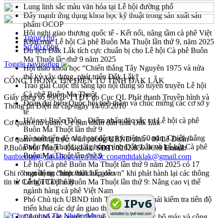
Lung linh sắc màu văn hóa tại Lễ hội đường phố
Đẩy mạnh ứng dụng khoa học kỹ thuật trong sản xuất sản
phẩm OCOP
Hội nghị giao thương quốc tế - Kết nối, nâng tầm cà phê Việt
Trang chủ
Khai mạc Lễ hội Cà phê Buôn Ma Thuột lần thứ 9, năm 2025
Sơ đồ cổng
Du lịch Đắk Lắk tích cực chuẩn bị cho Lễ hội Cà phê Buôn
Ma Thuột lần thứ 9 năm 2025
Toggle navigation
Hội thảo khoa học “Chiến thắng Tây Nguyên 1975 và nửa
thế kỷ xây dựng, phát triển Đắk Lắk”
CỔNG THÔNG TIN ĐIỆN TỬ TỈNH ĐẮK LẮK
Trao giải Cuộc thi sáng tạo nội dung số tuyên truyền Lễ hội
Cà phê Buôn Ma Thuột
Giấy phép số 99/GP-TTĐT do Cục QL Phát thanh Truyền hình và
Đoàn đại biểu Quốc hội tỉnh thăm và chúc mừng các cơ sở y
Thông tin Điện tử cấp ngày 14/05/2010
tế
Hội voi Buôn Đôn - Điểm nhấn đặc sắc tại Lễ hội cà phê
Cơ quan chủ quản: Ủy ban nhân dân tỉnh Đắk Lắk
Buôn Ma Thuột lần thứ 9
Rà soát tiến độ các hoạt động kỷ niệm 50 năm Chiến thắng
Cơ quan thường trực: Văn phòng UBND tỉnh - 09 Lê Duẩn -
Buôn Ma Thuột, giải phóng tỉnh Đắk Lắk và Lễ hội Cà phê
P.Buôn Ma Thuột - Đắk Lắk.
SĐT:
0262.859.9699
Email:
Buôn Ma Thuột lần thứ 9
banbientap@daklak.gov.vn hoặc congttdtdaklak@gmail.com
Lễ hội Cà phê Buôn Ma Thuột lần thứ 9 năm 2025 có 17
Ghi rõ nguồn tin "http://daklak.gov.vn" khi phát hành lại các thông
hoạt động chính thức hấp dẫn
tin từ Cổng TTĐT này
Lễ hội Cà phê Buôn Ma Thuột lần thứ 9: Nâng cao vị thế
ngành hàng cà phê Việt Nam
Phó Chủ tịch UBND tỉnh Trương Công Thái kiểm tra tiến độ
triển khai các dự án giao thông trên địa bàn
Công bố các quyết định về sắp xếp tổ chức bộ máy và công