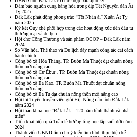
UBND tỉnh Đắk Lắk tổ chức họp báo định kỳ
Đảm bảo nguồn cung hàng hóa trong dịp Tết Nguyên đán Ất
Tỵ 2025
Đắk Lắk phát động phong trào “Tết Nhân ái” Xuân Ất Tỵ
năm 2025
Ký kết Quy chế phối hợp trong các hoạt động xúc tiến đầu tư,
thương mại và du lịch
Hội chợ Công Thương và sản phẩm OCOP – Đắk Lắk năm
2024
Sở Văn hóa, Thể thao và Du lịch đẩy mạnh công tác cải cách
hành chính
Công bố xã Hòa Thắng, TP. Buôn Ma Thuột đạt chuẩn nông
thôn mới nâng cao
Công bố xã Cư Êbur , TP. Buôn Ma Thuột đạt chuẩn nông
thôn mới nâng cao
Công bố xã Ea Kao, TP. Buôn Ma Thuột đạt chuẩn nông
thôn mới nâng
Công bố xã Ea Tu đạt chuẩn nông thôn mới nâng cao
Hội thi Tuyên truyền viên giỏi Hội Nông dân tỉnh Đắk Lắk
năm 2024
Hội thảo khoa học “Đắk Lắk – 120 năm hình thành và phát
triển”
Triển khai hiệu quả Tuần lễ hưởng ứng học tập suốt đời năm
2024
Thành viên UBND tỉnh cho ý kiến tình hình thực hiện kế