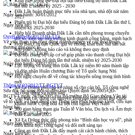
Khai mạc trọng thể Đại hội đại biểu Đảng bộ tỉnh Đắk Lắk
Bản PDF
Tải về
lần thứ I, nhiệm kỳ 2025 - 2030
Đắk Lắk hoàn thành mục tiêu xóa nhà tạm, nhà dột nát năm
Ngày ban hành:
30/01/2012
2025
Phiên trù bị Đại hội đại biểu Đảng bộ tỉnh Đắk Lắk lần thứ I,
Ngày hiệu lực:
nhiệm kỳ 2025-2030
Hiệp hội Doanh nhân Đắk Lắk cần tiên phong trong chuyển
Quyết định 06/2012/QĐ-TTg
đổi số, kiến tạo môi trường kinh doanh công bằng, minh bạch
Về việc tham vấn cộng đồng doanh nghiệp về các thỏa thuận
Họp Ban Chỉ đạo Quốc gia về chống khai thác hải sản bất
thương mại quốc tế
hợp pháp, không báo cáo và không theo quy định
Bản PDF
Tải về
Đại hội Đảng bộ cấp cơ sở góp phần vào thanh công Đại hội
đại biểu Đảng bộ tỉnh lần thứ nhất, nhiệm kỳ 2025-2030
Ngày ban hành:
20/01/2012
Lực lượng vũ trang tỉnh Đắk Lắk kỷ niệm 80 năm thành lập
và đón nhận Huân chương Bảo vệ Tổ quốc hạng Nhì
Ngày hiệu lực:
Hội nghị chuyên đề về công tác khuyến nông trong tình hình
mới
Thông tư 03/2012/TT-BGTVT
Xã Ea Drăng phổ cập kỹ năng số cho cán bộ, Tổ công nghệ
Sửa đổi, bổ sung một số điều của Quyết định 56/2005/QĐ-
số cộng đồng và nông dân
BGTVT ngày 28/10/2005 của Bộ trưởng Bộ Giao thông Vận tải
Gặp mặt các đồng chí nguyên lãnh đạo tỉnh nhân dịp Quốc
về tổ chức và hoạt động của Trung tâm Phối hợp tìm kiếm, cứu nạn
khánh nước Cộng hòa xã hội chủ nghĩa Việt Nam
hàng hải
300 gian hàng tham gia Tuần lễ Văn hóa, Du lịch và Ẩm thực
Bản PDF
Tải về
Đắk Lắk năm 2025
Xã Ea Drăng thúc đẩy phong trào “Bình dân học vụ số”, phát
Ngày ban hành:
20/01/2012
triển khoa học, công nghệ và đổi mới sáng tạo
Công an tỉnh Đắk Lắk đẩy mạnh cải cách hành chính, thích
Ngày hiệu lực: