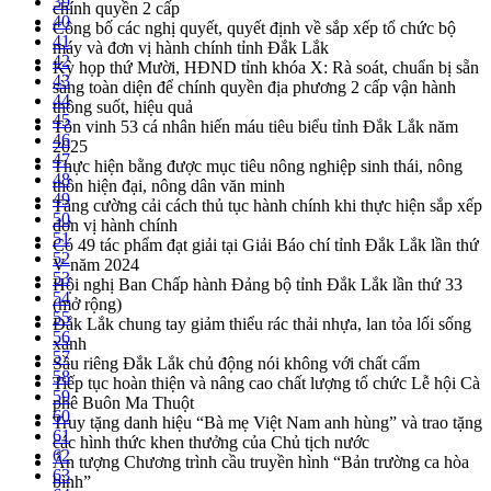
39
chính quyền 2 cấp
40
Công bố các nghị quyết, quyết định về sắp xếp tổ chức bộ
41
máy và đơn vị hành chính tỉnh Đắk Lắk
42
Kỳ họp thứ Mười, HĐND tỉnh khóa X: Rà soát, chuẩn bị sẵn
43
sàng toàn diện để chính quyền địa phương 2 cấp vận hành
44
thông suốt, hiệu quả
45
Tôn vinh 53 cá nhân hiến máu tiêu biểu tỉnh Đắk Lắk năm
46
2025
47
Thực hiện bằng được mục tiêu nông nghiệp sinh thái, nông
48
thôn hiện đại, nông dân văn minh
49
Tăng cường cải cách thủ tục hành chính khi thực hiện sắp xếp
50
đơn vị hành chính
51
Có 49 tác phẩm đạt giải tại Giải Báo chí tỉnh Đắk Lắk lần thứ
52
V năm 2024
53
Hội nghị Ban Chấp hành Đảng bộ tỉnh Đắk Lắk lần thứ 33
54
(mở rộng)
55
Đắk Lắk chung tay giảm thiểu rác thải nhựa, lan tỏa lối sống
56
xanh
57
Sầu riêng Đắk Lắk chủ động nói không với chất cấm
58
Tiếp tục hoàn thiện và nâng cao chất lượng tổ chức Lễ hội Cà
59
phê Buôn Ma Thuột
60
Truy tặng danh hiệu “Bà mẹ Việt Nam anh hùng” và trao tặng
61
các hình thức khen thưởng của Chủ tịch nước
62
Ấn tượng Chương trình cầu truyền hình “Bản trường ca hòa
63
bình”