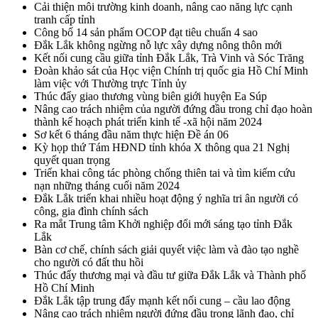
Cải thiện môi trường kinh doanh, nâng cao năng lực cạnh
tranh cấp tỉnh
Công bố 14 sản phẩm OCOP đạt tiêu chuẩn 4 sao
Đắk Lắk không ngừng nỗ lực xây dựng nông thôn mới
Kết nối cung cầu giữa tỉnh Đắk Lắk, Trà Vinh và Sóc Trăng
Đoàn khảo sát của Học viện Chính trị quốc gia Hồ Chí Minh
làm việc với Thường trực Tỉnh ủy
Thúc đẩy giao thương vùng biên giới huyện Ea Súp
Nâng cao trách nhiệm của người đứng đầu trong chỉ đạo hoàn
thành kế hoạch phát triển kinh tế -xã hội năm 2024
Sơ kết 6 tháng đầu năm thực hiện Đề án 06
Kỳ họp thứ Tám HĐND tỉnh khóa X thông qua 21 Nghị
quyết quan trọng
Triển khai công tác phòng chống thiên tai và tìm kiếm cứu
nạn những tháng cuối năm 2024
Đắk Lắk triển khai nhiều hoạt động ý nghĩa tri ân người có
công, gia đình chính sách
Ra mắt Trung tâm Khởi nghiệp đổi mới sáng tạo tỉnh Đắk
Lắk
Bàn cơ chế, chính sách giải quyết việc làm và đào tạo nghề
cho người có đất thu hồi
Thúc đẩy thương mại và đầu tư giữa Đắk Lắk và Thành phố
Hồ Chí Minh
Đắk Lắk tập trung đẩy mạnh kết nối cung – cầu lao động
Nâng cao trách nhiệm người đứng đầu trong lãnh đạo, chỉ