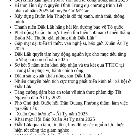
Bí thư Tỉnh ủy Nguyễn Đình Trung dự chương trình Tết
nhân ái năm 2025 tại huyện Cư M’Gar
Xây dựng Buôn Ma Thuột là đô thị xanh, sinh thái, thông
minh
Thanh niên Đắk Lắk hăng hái lên đường bảo vệ Tổ quốc
Phát động Cuộc thi trực tuyến tìm hiểu “50 năm Chiến thắng
Buôn Ma Thuột, giải phóng tỉnh Đắk Lắk”
Gặp mặt đại biểu trí thức, văn nghệ sĩ, báo giới Xuân Ất Tỵ
2025
Đắk Lắk quyết tâm huy động nguồn lực cho mục tiêu tăng
trưởng hai con số năm 2025
Sơ kết 5 năm triển khai tiếp nhận và trả kết quả TTHC tại
Trung tâm phục vụ hành chính công
Điểm sáng xuất khẩu nông sản Đắk Lắk
Nhiều chuyển biến tích cực trong phát triển kinh tế - xã hội ở
Đắk Lắk
Tăng cường đảm bảo an toàn vệ sinh thực phẩm dịp Tết
Nguyên đán Ất Tỵ 2025
Phó Chủ tịch Quốc hội Trần Quang Phương thăm, làm việc
tại Đắk Lắk
"Xuân Quê hương" - Ất Tỵ năm 2025
Khai mạc Hội Báo Xuân Ất Tỵ năm 2025
Đắk Lắk quan tâm, ưu tiên, huy động các nguồn lực thực
hiện tốt công tác giảm nghèo