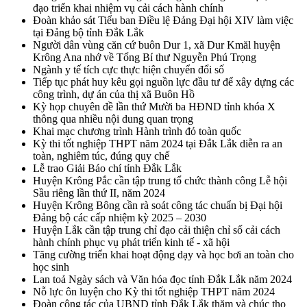
đạo triển khai nhiệm vụ cải cách hành chính
Đoàn khảo sát Tiểu ban Điều lệ Đảng Đại hội XIV làm việc
tại Đảng bộ tỉnh Đắk Lắk
Người dân vùng căn cứ buôn Dur 1, xã Dur Kmăl huyện
Krông Ana nhớ về Tổng Bí thư Nguyễn Phú Trọng
Ngành y tế tích cực thực hiện chuyển đổi số
Tiếp tục phát huy kêu gọi nguồn lực đầu tư để xây dựng các
công trình, dự án của thị xã Buôn Hồ
Kỳ họp chuyên đề lần thứ Mười ba HĐND tỉnh khóa X
thông qua nhiều nội dung quan trọng
Khai mạc chương trình Hành trình đỏ toàn quốc
Kỳ thi tốt nghiệp THPT năm 2024 tại Đắk Lắk diễn ra an
toàn, nghiêm túc, đúng quy chế
Lễ trao Giải Báo chí tỉnh Đắk Lắk
Huyện Krông Pắc cần tập trung tổ chức thành công Lễ hội
Sầu riêng lần thứ II, năm 2024
Huyện Krông Bông cần rà soát công tác chuẩn bị Đại hội
Đảng bộ các cấp nhiệm kỳ 2025 – 2030
Huyện Lắk cần tập trung chỉ đạo cải thiện chỉ số cải cách
hành chính phục vụ phát triển kinh tế - xã hội
Tăng cường triển khai hoạt động dạy và học bơi an toàn cho
học sinh
Lan toả Ngày sách và Văn hóa đọc tỉnh Đắk Lắk năm 2024
Nỗ lực ôn luyện cho Kỳ thi tốt nghiệp THPT năm 2024
Đoàn công tác của UBND tỉnh Đắk Lắk thăm và chúc thọ