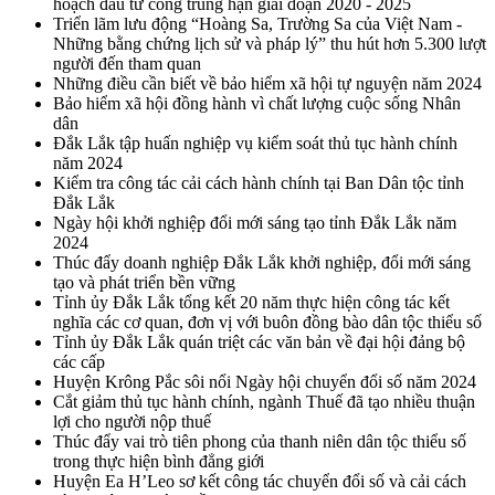
hoạch đầu tư công trung hạn giai đoạn 2020 - 2025
Triển lãm lưu động “Hoàng Sa, Trường Sa của Việt Nam -
Những bằng chứng lịch sử và pháp lý” thu hút hơn 5.300 lượt
người đến tham quan
Những điều cần biết về bảo hiểm xã hội tự nguyện năm 2024
Bảo hiểm xã hội đồng hành vì chất lượng cuộc sống Nhân
dân
Đắk Lắk tập huấn nghiệp vụ kiểm soát thủ tục hành chính
năm 2024
Kiểm tra công tác cải cách hành chính tại Ban Dân tộc tỉnh
Đắk Lắk
Ngày hội khởi nghiệp đổi mới sáng tạo tỉnh Đắk Lắk năm
2024
Thúc đẩy doanh nghiệp Đắk Lắk khởi nghiệp, đổi mới sáng
tạo và phát triển bền vững
Tỉnh ủy Đắk Lắk tổng kết 20 năm thực hiện công tác kết
nghĩa các cơ quan, đơn vị với buôn đồng bào dân tộc thiểu số
Tỉnh ủy Đắk Lắk quán triệt các văn bản về đại hội đảng bộ
các cấp
Huyện Krông Pắc sôi nổi Ngày hội chuyển đổi số năm 2024
Cắt giảm thủ tục hành chính, ngành Thuế đã tạo nhiều thuận
lợi cho người nộp thuế
Thúc đẩy vai trò tiên phong của thanh niên dân tộc thiểu số
trong thực hiện bình đẳng giới
Huyện Ea H’Leo sơ kết công tác chuyển đổi số và cải cách