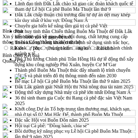
Lãnh đạo tỉnh Đắk Lắk chào xã giao các đoàn khách quốc tế
tham dự Lễ hội Cà phê Buôn Ma Thuột lần thứ 9
Đắk Lắk chấp thuận chủ trương đầu tư dự án dệt may khép
kín duy nhất ở khu vực Đông Nam Á
Chuyên gia hiến kế nâng tầm giá trị cà phê Việt
Bình chọn
Phát huy tinh thần Chiến thắng Buôn Ma Thuột để Đắk Lắk
Xin ý kiến đánh giá về giao diện, nội dung, chất lượng cung cấp
tiến bước vào kỷ nguyên mới
thông tin của Cổng thông tin điện tử tỉnh
Triển khai mô hình khám chữa bệnh sử dụng sinh trắc học,
Kiosk tự phục vụ và tìm kiếm sáng kiến cải cách hành chính
Rất tốt
Tốt
Trung bình
Kém
Rất kém
ngành y tế
Bình chọn
Kết quả
Phó Thủ tướng Chính phủ Trần Hồng Hà dự lễ động thổ xây
Quảng Cáo
dựng khu công nghiệp Phú Xuân, huyện Cư M’Gar
Thành phố Buôn Ma Thuột thúc đẩy nhanh lộ trình chuyển
đổi số và phát triển đô thị thông minh đến năm 2030
Bế mạc Lễ hội Cà phê Buôn Ma Thuột lần thứ 9 năm 2025
Đắk Lắk giành giải Nhất Hội thi Nhà nông đua tài năm 2025
Động thổ xây dựng Nhà máy cà phê lớn nhất Đông Nam Á
36 thí sinh tham gia Cuộc thi Rang cà phê đặc sản Việt Nam
2025
Khởi công Dự án Tổ hợp trung tâm thương mại, khách sạn,
nhà ở tại số 02 Mai Hắc Đế, thành phố Buôn Ma Thuột
Đặc sắc Hội voi Buôn Đôn năm 2025
Hội trại Cà phê: “Đồng hành, chia sẻ”
Bồi dưỡng kỹ năng phục vụ Lễ hội Cà phê Buôn Ma Thuột
lần thứ 9 năm 2025