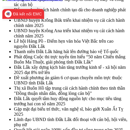
tác cán bộ
Đẩy mạnh cải cách hành chính tạo đà cho doanh nghiệp phát
Đã kết nối EMC
triển
UBND huyện Krông Búk triển khai nhiệm vụ cải cách hành
chính năm 2025
UBND huyện Krông Ana triển khai nhiệm vụ cải cách hành
chính năm 2025
Lễ hội Hảng Pồ - Điểm hẹn văn hóa Việt Bắc trên cao
nguyên Đắk Lắk
Thanh niên Đắk Lắk hăng hái lên đường bảo vệ Tổ quốc
Phát động Cuộc thi trực tuyến tìm hiểu “50 năm Chiến thắng
Buôn Ma Thuột, giải phóng tỉnh Đắk Lắk”
Đắk Lắk xây dựng kịch bản tăng trưởng kinh tế - xã hội năm
2025 đạt 8% trở lên
Đề xuất phương án giảm 6 cơ quan chuyên môn trực thuộc
UBND tỉnh Đắk Lắk
Thị xã Buôn Hồ tập trung cải cách hành chính theo tinh thần
"Đồng thuận nhân dân, đồng lòng cán bộ"
Đắk Lắk quyết tâm huy động nguồn lực cho mục tiêu tăng
trưởng hai con số năm 2025
Gặp mặt đại biểu trí thức, văn nghệ sĩ, báo giới Xuân Ất Tỵ
2025
Lãnh đạo UBND tỉnh Đắk Lắk đối thoại với cán bộ, hội viên,
phụ nữ
Quyết liệt giải ngân 100% vốn đầu tư công trong năm 2025