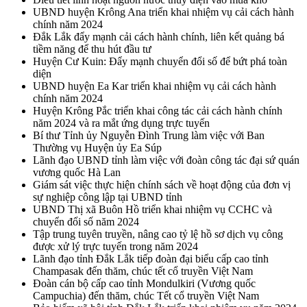
UBND huyện Krông Ana triển khai nhiệm vụ cải cách hành
chính năm 2024
Đắk Lắk đẩy mạnh cải cách hành chính, liên kết quảng bá
tiềm năng để thu hút đầu tư
Huyện Cư Kuin: Đẩy mạnh chuyển đổi số để bứt phá toàn
diện
UBND huyện Ea Kar triển khai nhiệm vụ cải cách hành
chính năm 2024
Huyện Krông Pắc triển khai công tác cải cách hành chính
năm 2024 và ra mắt ứng dụng trực tuyến
Bí thư Tỉnh ủy Nguyễn Đình Trung làm việc với Ban
Thường vụ Huyện ủy Ea Súp
Lãnh đạo UBND tỉnh làm việc với đoàn công tác đại sứ quán
vương quốc Hà Lan
Giám sát việc thực hiện chính sách về hoạt động của đơn vị
sự nghiệp công lập tại UBND tỉnh
UBND Thị xã Buôn Hồ triển khai nhiệm vụ CCHC và
chuyển đổi số năm 2024
Tập trung tuyên truyền, nâng cao tỷ lệ hồ sơ dịch vụ công
được xử lý trực tuyến trong năm 2024
Lãnh đạo tỉnh Đắk Lắk tiếp đoàn đại biểu cấp cao tỉnh
Champasak đến thăm, chúc tết cổ truyền Việt Nam
Đoàn cán bộ cấp cao tỉnh Mondulkiri (Vương quốc
Campuchia) đến thăm, chúc Tết cổ truyền Việt Nam