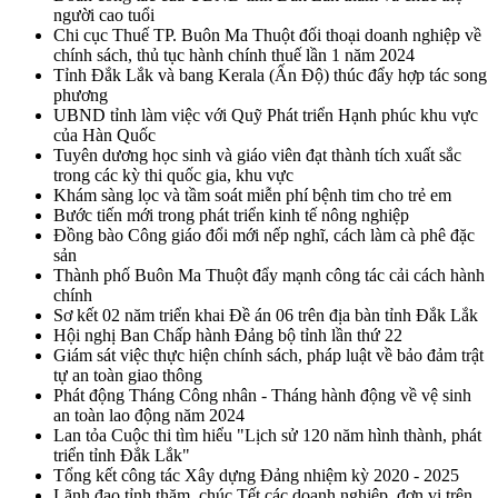
người cao tuổi
Chi cục Thuế TP. Buôn Ma Thuột đối thoại doanh nghiệp về
chính sách, thủ tục hành chính thuế lần 1 năm 2024
Tỉnh Đắk Lắk và bang Kerala (Ấn Độ) thúc đẩy hợp tác song
phương
UBND tỉnh làm việc với Quỹ Phát triển Hạnh phúc khu vực
của Hàn Quốc
Tuyên dương học sinh và giáo viên đạt thành tích xuất sắc
trong các kỳ thi quốc gia, khu vực
Khám sàng lọc và tầm soát miễn phí bệnh tim cho trẻ em
Bước tiến mới trong phát triển kinh tế nông nghiệp
Đồng bào Công giáo đổi mới nếp nghĩ, cách làm cà phê đặc
sản
Thành phố Buôn Ma Thuột đẩy mạnh công tác cải cách hành
chính
Sơ kết 02 năm triển khai Đề án 06 trên địa bàn tỉnh Đắk Lắk
Hội nghị Ban Chấp hành Đảng bộ tỉnh lần thứ 22
Giám sát việc thực hiện chính sách, pháp luật về bảo đảm trật
tự an toàn giao thông
Phát động Tháng Công nhân - Tháng hành động về vệ sinh
an toàn lao động năm 2024
Lan tỏa Cuộc thi tìm hiểu "Lịch sử 120 năm hình thành, phát
triển tỉnh Đắk Lắk"
Tổng kết công tác Xây dựng Đảng nhiệm kỳ 2020 - 2025
Lãnh đạo tỉnh thăm, chúc Tết các doanh nghiệp, đơn vị trên