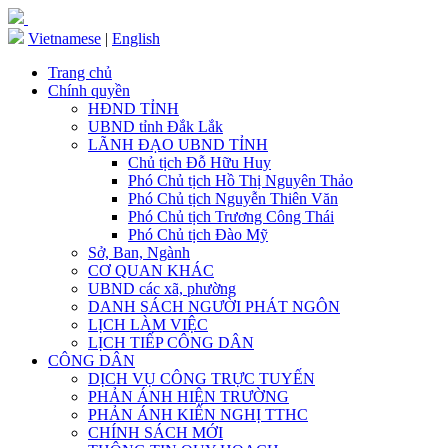
Vietnamese
|
English
Trang chủ
Chính quyền
HĐND TỈNH
UBND tỉnh Đắk Lắk
LÃNH ĐẠO UBND TỈNH
Chủ tịch Đỗ Hữu Huy
Phó Chủ tịch Hồ Thị Nguyên Thảo
Phó Chủ tịch Nguyễn Thiên Văn
Phó Chủ tịch Trương Công Thái
Phó Chủ tịch Đào Mỹ
Sở, Ban, Ngành
CƠ QUAN KHÁC
UBND các xã, phường
DANH SÁCH NGƯỜI PHÁT NGÔN
LỊCH LÀM VIỆC
LỊCH TIẾP CÔNG DÂN
CÔNG DÂN
DỊCH VỤ CÔNG TRỰC TUYẾN
PHẢN ÁNH HIỆN TRƯỜNG
PHẢN ÁNH KIẾN NGHỊ TTHC
CHÍNH SÁCH MỚI