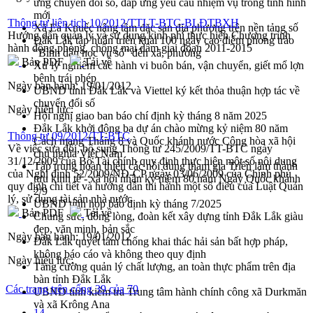
ứng chuyển đổi số, đáp ứng yêu cầu nhiệm vụ trong tình hình
mới
Thông tư liên tịch 10/2012/TTLT-BTC-BLĐTBXH
Xã Ea Knuếc nâng tầm đặc sản địa phương trên nền tảng số
Hướng dẫn quản lý và sử dụng kinh phí thực hiện Chương trình
Đắk Lắk tập huấn triển khai 100 ngày cao điểm phong trào
hành động phòng, chống mại dâm giai đoạn 2011-2015
"Bình dân học vụ số" đến xã, phường
Bản PDF
Tải về
Xử lý nghiêm các hành vi buôn bán, vận chuyển, giết mổ lợn
bệnh trái phép
Ngày ban hành:
19/01/2012
UBND tỉnh Đắk Lắk và Viettel ký kết thỏa thuận hợp tác về
chuyển đổi số
Ngày hiệu lực:
Hội nghị giao ban báo chí định kỳ tháng 8 năm 2025
Đắk Lắk khởi động ba dự án chào mừng kỷ niệm 80 năm
Thông tư 09/2012/TT-BTC
Cách mạng Tháng 8 và Quốc khánh nước Cộng hòa xã hội
Về việc sửa đổi, bổ sung Thông tư 245/2009/TT-BTC ngày
chủ nghĩa Việt Nam
31/12/2009 của Bộ Tài chính quy định thực hiện một số nội dung
Tập trung hoàn thiện các nội dung tham gia Triển lãm thành
của Nghị định 52/2009/NĐ-CP ngày 03/06/2009 của Chính phủ
tựu kinh tế - xã hội nhân kỷ niệm 80 năm Ngày Quốc khánh
quy định chi tiết và hướng dẫn thi hành một số điều của Luật Quản
2/9
lý, sử dụng tài sản nhà nước
UBND tỉnh họp báo định kỳ tháng 7/2025
Bản PDF
Tải về
Chung sức, đồng lòng, đoàn kết xây dựng tỉnh Đắk Lắk giàu
đẹp, văn minh, bản sắc
Ngày ban hành:
19/01/2012
Đắk Lắk quyết tâm chống khai thác hải sản bất hợp pháp,
không báo cáo và không theo quy định
Ngày hiệu lực:
Tăng cường quản lý chất lượng, an toàn thực phẩm trên địa
bàn tỉnh Đắk Lắk
Các trang trên cổng 39 của 70
UBND tỉnh kiểm tra Trung tâm hành chính công xã Durkmăn
và xã Krông Ana
14