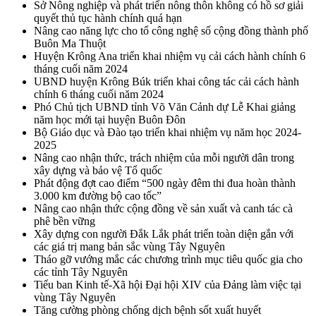
Sở Nông nghiệp và phát triển nông thôn không có hồ sơ giải
quyết thủ tục hành chính quá hạn
Nâng cao năng lực cho tổ công nghệ số cộng đồng thành phố
Buôn Ma Thuột
Huyện Krông Ana triển khai nhiệm vụ cải cách hành chính 6
tháng cuối năm 2024
UBND huyện Krông Búk triển khai công tác cải cách hành
chính 6 tháng cuối năm 2024
Phó Chủ tịch UBND tỉnh Võ Văn Cảnh dự Lễ Khai giảng
năm học mới tại huyện Buôn Đôn
Bộ Giáo dục và Đào tạo triển khai nhiệm vụ năm học 2024-
2025
Nâng cao nhận thức, trách nhiệm của mỗi người dân trong
xây dựng và bảo vệ Tổ quốc
Phát động đợt cao điểm “500 ngày đêm thi đua hoàn thành
3.000 km đường bộ cao tốc”
Nâng cao nhận thức cộng đồng về sản xuất và canh tác cà
phê bền vững
Xây dựng con người Đắk Lắk phát triển toàn diện gắn với
các giá trị mang bản sắc vùng Tây Nguyên
Tháo gỡ vướng mắc các chương trình mục tiêu quốc gia cho
các tỉnh Tây Nguyên
Tiểu ban Kinh tế-Xã hội Đại hội XIV của Đảng làm việc tại
vùng Tây Nguyên
Tăng cường phòng chống dịch bệnh sốt xuất huyết