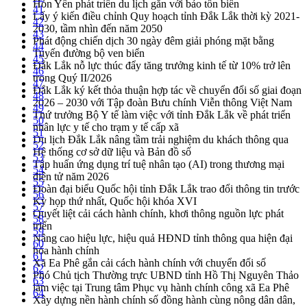
Hòn Yến phát triển du lịch gắn với bảo tồn biển
41
Lấy ý kiến điều chỉnh Quy hoạch tỉnh Đắk Lắk thời kỳ 2021-
42
2030, tầm nhìn đến năm 2050
43
Phát động chiến dịch 30 ngày đêm giải phóng mặt bằng
44
Tuyến đường bộ ven biển
45
Đắk Lắk nỗ lực thúc đẩy tăng trưởng kinh tế từ 10% trở lên
46
trong Quý II/2026
47
Đắk Lắk ký kết thỏa thuận hợp tác về chuyển đổi số giai đoạn
48
2026 – 2030 với Tập đoàn Bưu chính Viễn thông Việt Nam
49
Thứ trưởng Bộ Y tế làm việc với tỉnh Đắk Lắk về phát triển
50
nhân lực y tế cho trạm y tế cấp xã
51
Du lịch Đắk Lắk nâng tầm trải nghiệm du khách thông qua
52
Hệ thống cơ sở dữ liệu và Bản đồ số
53
Tập huấn ứng dụng trí tuệ nhân tạo (AI) trong thương mại
54
điện tử năm 2026
55
Đoàn đại biểu Quốc hội tỉnh Đắk Lắk trao đổi thông tin trước
56
Kỳ họp thứ nhất, Quốc hội khóa XVI
57
Quyết liệt cải cách hành chính, khơi thông nguồn lực phát
58
triển
59
Nâng cao hiệu lực, hiệu quả HĐND tỉnh thông qua hiện đại
60
hóa hành chính
61
Xã Ea Phê gắn cải cách hành chính với chuyển đổi số
62
Phó Chủ tịch Thường trực UBND tỉnh Hồ Thị Nguyên Thảo
63
làm việc tại Trung tâm Phục vụ hành chính công xã Ea Phê
64
Xây dựng nền hành chính số đồng hành cùng nông dân dân,