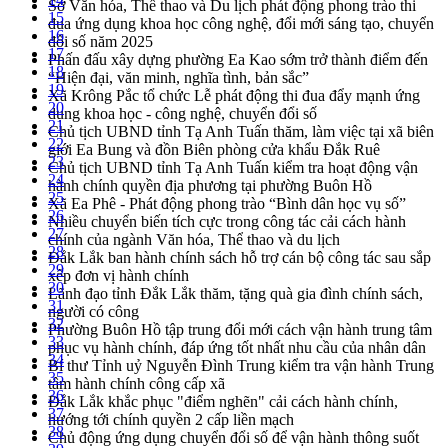
Sở Văn hóa, Thể thao và Du lịch phát động phong trào thi
15
đua ứng dụng khoa học công nghệ, đổi mới sáng tạo, chuyển
16
đổi số năm 2025
17
Phấn đấu xây dựng phường Ea Kao sớm trở thành điểm đến
18
“Hiện đại, văn minh, nghĩa tình, bản sắc”
19
Xã Krông Pắc tổ chức Lễ phát động thi đua đẩy mạnh ứng
20
dụng khoa học - công nghệ, chuyển đổi số
21
Chủ tịch UBND tỉnh Tạ Anh Tuấn thăm, làm việc tại xã biên
22
giới Ea Bung và đồn Biên phòng cửa khẩu Đắk Ruê
23
Chủ tịch UBND tỉnh Tạ Anh Tuấn kiểm tra hoạt động vận
24
hành chính quyền địa phương tại phường Buôn Hồ
25
Xã Ea Phê - Phát động phong trào “Bình dân học vụ số”
26
Nhiều chuyển biến tích cực trong công tác cải cách hành
27
chính của ngành Văn hóa, Thể thao và du lịch
28
Đắk Lắk ban hành chính sách hỗ trợ cán bộ công tác sau sắp
29
xếp đơn vị hành chính
30
Lãnh đạo tỉnh Đắk Lắk thăm, tặng quà gia đình chính sách,
31
người có công
32
Phường Buôn Hồ tập trung đổi mới cách vận hành trung tâm
33
phục vụ hành chính, đáp ứng tốt nhất nhu cầu của nhân dân
34
Bí thư Tỉnh uỷ Nguyễn Đình Trung kiểm tra vận hành Trung
35
tâm hành chính công cấp xã
36
Đắk Lắk khắc phục "điểm nghẽn" cải cách hành chính,
37
hướng tới chính quyền 2 cấp liền mạch
38
Chủ động ứng dụng chuyển đổi số để vận hành thông suốt