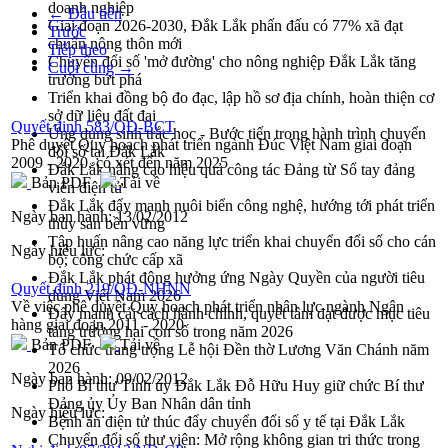
doanh nghiệp
← Đầu tiên
Giai đoạn 2026-2030, Đắk Lắk phấn đấu có 77% xã đạt
Trước
chuẩn nông thôn mới
Tiếp theo
Chuyển đổi số 'mở đường' cho nông nghiệp Đắk Lắk tăng
Cuối cùng →
trưởng bứt phá
Triển khai đồng bộ đo đạc, lập hồ sơ địa chính, hoàn thiện cơ
sở dữ liệu đất đai
Quyết định 583/QĐ-BCT
Ứng dụng sinh trắc học - Bước tiến trong hành trình chuyển
Phê duyệt Quy hoạch phát triển ngành Đúc Việt Nam giai đoạn
đổi số tại Đắk Lắk
2009 - 2020, có xét đến năm 2025
Đắk Lắk nâng cao hiệu quả công tác Đảng từ Sổ tay đảng
Bản PDF
Tải về
viên điện tử
Đắk Lắk đẩy mạnh nuôi biển công nghệ, hướng tới phát triển
Ngày ban hành:
13/02/2012
thủy sản bền vững
Tập huấn nâng cao năng lực triển khai chuyển đổi số cho cán
Ngày hiệu lực:
bộ, công chức cấp xã
Đắk Lắk phát động hưởng ứng Ngày Quyền của người tiêu
Quyết định 219/QĐ-NHNN
dùng Việt Nam 2026
Về việc phê duyệt Quy hoạch phát triển nhân lực ngành Ngân
Đẩy mạnh cải cách hành chính, quyết tâm đạt được mục tiêu
hàng giai đoạn 2011 - 2020
tăng trưởng hai con số trong năm 2026
Bản PDF
Tải về
Tổ chức trang trọng Lễ hội Đền thờ Lương Văn Chánh năm
2026
Ngày ban hành:
09/02/2012
Phó Bí thư Tỉnh ủy Đắk Lắk Đỗ Hữu Huy giữ chức Bí thư
Đảng ủy Ủy Ban Nhân dân tỉnh
Ngày hiệu lực:
Bệnh án điện tử thúc đẩy chuyển đổi số y tế tại Đắk Lắk
Chuyển đổi số thư viện: Mở rộng không gian tri thức trong