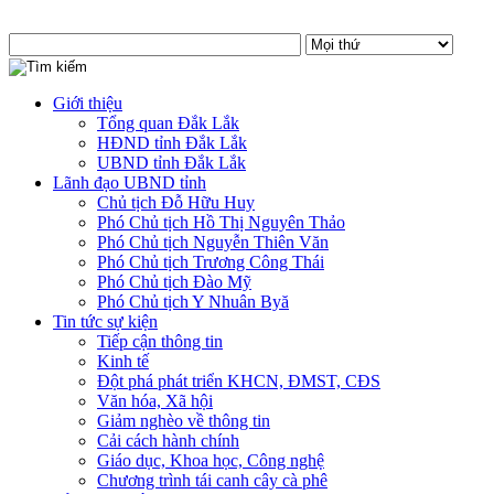
Giới thiệu
Tổng quan Đắk Lắk
HĐND tỉnh Đắk Lắk
UBND tỉnh Đắk Lắk
Lãnh đạo UBND tỉnh
Chủ tịch Đỗ Hữu Huy
Phó Chủ tịch Hồ Thị Nguyên Thảo
Phó Chủ tịch Nguyễn Thiên Văn
Phó Chủ tịch Trương Công Thái
Phó Chủ tịch Đào Mỹ
Phó Chủ tịch Y Nhuân Byă
Tin tức sự kiện
Tiếp cận thông tin
Kinh tế
Đột phá phát triển KHCN, ĐMST, CĐS
Văn hóa, Xã hội
Giảm nghèo về thông tin
Cải cách hành chính
Giáo dục, Khoa học, Công nghệ
Chương trình tái canh cây cà phê