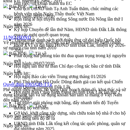
khóa VII, nhiệm kỳ 2004 - 2011
làm việc với Đoàn thanh tra EC
Bản PDF
Tải về
Chủ tịch UBND tỉnh Tạ Anh Tuấn thăm, chúc mừng các
bệnh viện nhân Ngày Thầy thuốc Việt Nam
Ngày ban hành:
09/07/2010
Rộn ràng lễ hội truyền thống Sông nước Đà Nông lần thứ I
năm 2026
Ngày hiệu lực:
Kỳ họp Chuyên đề lần thứ Năm, HĐND tỉnh Đắk Lắk thông
qua các nghị quyết quan trọng
11/NQ-HĐND
Thống nhất danh sách giới thiệu ứng cử đại biểu Quốc hội
Về phương án tổ chức bộ máy và kế hoạch biên chế hành chính,
khoá XVI và đại biểu HĐND tỉnh Đắk Lắk, nhiệm kỳ 2026-
sự nghiệp của tỉnh năm 2010
2031
Bản PDF
Tải về
Phát động hai phong trào thi đua quan trọng trong kỷ nguyên
mới
Ngày ban hành:
09/07/2010
Hội nghị lần thứ tư Ban Chỉ đạo công tác bầu cử tỉnh Đắk
Lắk
Ngày hiệu lực:
Hội nghị Báo cáo viên Trung ương tháng 01/2026
Phó Thủ tướng Hồ Quốc Dũng đánh giá cao kết quả Chiến
Quyết định 1065/QĐ-TTg
dịch Quang Trung tại Đắk Lắk
Phê duyệt điều chỉnh, bổ sung Quy hoạch thăm dò, khai thác và sử
Hội nghị Ban Chấp hành Đảng bộ tỉnh Đắk Lắk lần thứ 2
dụng khoáng sản và sử dụng khoán sản làm xi măng ở Việt Nam
(mở rộng)
đến năm 2020
Tập trung giải phóng mặt bằng, đẩy nhanh tiến độ Tuyến
Bản PDF
Tải về
đường bộ ven biển
Gỡ khó, khởi công xây dựng, sửa chữa toàn bộ nhà ở cho hộ
Ngày ban hành:
09/07/2010
dân đúng tiến độ đề ra
UBND tỉnh Đắk Lắk tổng kết công tác quốc phòng, quân sự
Ngày hiệu lực:
địa phương năm 2025