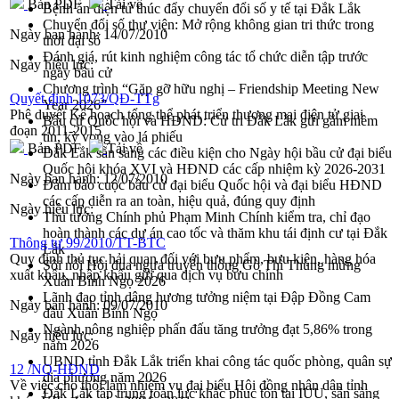
Bản PDF
Tải về
Bệnh án điện tử thúc đẩy chuyển đổi số y tế tại Đắk Lắk
Chuyển đổi số thư viện: Mở rộng không gian tri thức trong
Ngày ban hành:
14/07/2010
thời đại số
Đánh giá, rút kinh nghiệm công tác tổ chức diễn tập trước
Ngày hiệu lực:
ngày bầu cử
Chương trình “Gặp gỡ hữu nghị – Friendship Meeting New
Quyết định 1073/QĐ-TTg
Year 2026”
Phê duyệt Kế hoạch tổng thể phát triển thương mại điện tử giai
Bầu cử Quốc hội và HĐND: Cử tri Đắk Lắk gửi gắm niềm
đoạn 2011-2015
tin, kỳ vọng vào lá phiếu
Bản PDF
Tải về
Đắk Lắk sẵn sàng các điều kiện cho Ngày hội bầu cử đại biểu
Quốc hội khóa XVI và HĐND các cấp nhiệm kỳ 2026-2031
Ngày ban hành:
12/07/2010
Đảm bảo cuộc bầu cử đại biểu Quốc hội và đại biểu HĐND
các cấp diễn ra an toàn, hiệu quả, đúng quy định
Ngày hiệu lực:
Thủ tướng Chính phủ Phạm Minh Chính kiểm tra, chỉ đạo
hoàn thành các dự án cao tốc và thăm khu tái định cư tại Đắk
Thông tư 99/2010/TT-BTC
Lắk
Quy định thủ tục hải quan đối với bưu phẩm, bưu kiện, hàng hóa
Sôi nổi Hội đua ngựa truyền thống Gò Thì Thùng mừng
xuất khẩu, nhập khẩu gửi qua dịch vụ bưu chính
Xuân Bính Ngọ 2026
Lãnh đạo tỉnh dâng hương tưởng niệm tại Đập Đồng Cam
Ngày ban hành:
09/07/2010
đầu Xuân Bính Ngọ
Ngành nông nghiệp phấn đấu tăng trưởng đạt 5,86% trong
Ngày hiệu lực:
năm 2026
UBND tỉnh Đắk Lắk triển khai công tác quốc phòng, quân sự
12 /NQ-HĐND
địa phương năm 2026
Về việc cho thôi làm nhiệm vụ đại biểu Hội đồng nhân dân tỉnh
Đắk Lắk tập trung toàn lực khắc phục tồn tại IUU, sẵn sàng