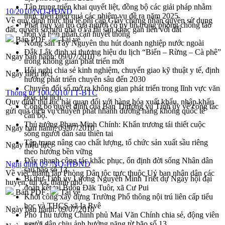
Tập trung triển khai quyết liệt, đồng bộ các giải pháp nhằm
10/2010/NQ-HĐND
thực hiện hiệu quả các nhiệm vụ đề ra năm 2025
Về quy định mức thu lệ phí cấp Giấy chứng nhận quyền sử dụng
Phát huy vai trò của người có uy tín trong phòng chống tảo
đất, quyền sở hữu nhà ở và tài sản khác gắn liền với đất
hôn và hôn nhân cận huyết thống
Bản PDF
Tải về
Nông sản Tây Nguyên thu hút doanh nghiệp nước ngoài
Đắk Lắk định vị thương hiệu du lịch “Biển – Rừng – Cà phê”
Ngày ban hành:
09/07/2010
trong không gian phát triển mới
Hội nghị chia sẻ kinh nghiệm, chuyển giao kỹ thuật y tế, định
Ngày hiệu lực:
hướng phát triển chuyên sâu đến 2030
Chuyển đổi số mở ra không gian phát triển trong lĩnh vực văn
Thông tư 100/2010/TT-BTC
hóa, du lịch
Quy định thủ tục hải quan đối với hàng hóa xuất khẩu, nhập khẩu
Công bố quyết định của Ban Thường vụ Tỉnh ủy về công tác
gửi qua dịch vụ chuyển phát nhanh đường hàng không quốc tế
cán bộ.
Thủ tướng Phạm Minh Chính: Khẩn trương tái thiết cuộc
Ngày ban hành:
09/07/2010
sống người dân sau thiên tai
Tập trung nâng cao chất lượng, tổ chức sản xuất sầu riêng
Ngày hiệu lực:
theo hướng bền vững
Đẩy nhanh công tác khắc phục, ổn định đời sống Nhân dân
Nghị định 09 /NQ-HĐND
sau bão số 13
Về việc thành lập Phòng Dân tộc trực thuộc Uỷ ban nhân dân các
Bí thư Tỉnh ủy Lương Nguyễn Minh Triết dự Ngày hội đại
huyện, thị xã, thành phố
đoàn kết tại Buôn Đăk Tuôr, xã Cư Pui
Bản PDF
Tải về
Khởi công xây dựng Trường Phổ thông nội trú liên cấp tiểu
học và THCS xã Ia Rvê
Ngày ban hành:
09/07/2010
Phó Thủ tướng Chính phủ Mai Văn Chính chia sẻ, động viên
người dân chịu ảnh hưởng nặng từ bão số 13