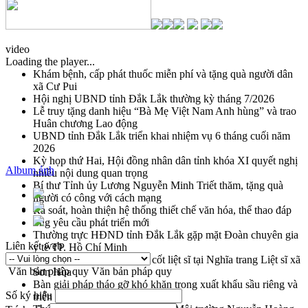
video
Loading the player...
Khám bệnh, cấp phát thuốc miễn phí và tặng quà người dân
xã Cư Pui
Hội nghị UBND tỉnh Đắk Lắk thường kỳ tháng 7/2026
Lễ truy tặng danh hiệu “Bà Mẹ Việt Nam Anh hùng” và trao
Huân chương Lao động
UBND tỉnh Đắk Lắk triển khai nhiệm vụ 6 tháng cuối năm
2026
Kỳ họp thứ Hai, Hội đồng nhân dân tỉnh khóa XI quyết nghị
Album ảnh
nhiều nội dung quan trọng
Bí thư Tỉnh ủy Lương Nguyễn Minh Triết thăm, tặng quà
người có công với cách mạng
Rà soát, hoàn thiện hệ thống thiết chế văn hóa, thể thao đáp
ứng yêu cầu phát triển mới
Thường trực HĐND tỉnh Đắk Lắk gặp mặt Đoàn chuyên gia
Liên kết web
y tế TP. Hồ Chí Minh
Lễ truy điệu và an táng hài cốt liệt sĩ tại Nghĩa trang Liệt sĩ xã
Văn bản pháp quy
Văn bản pháp quy
Sơn Hòa
Bàn giải pháp tháo gỡ khó khăn trong xuất khẩu sầu riêng và
Số ký hiệu
triển khai quy định EUDR