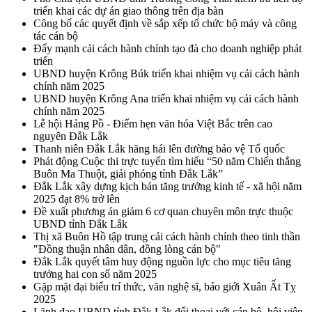
triển khai các dự án giao thông trên địa bàn
Công bố các quyết định về sắp xếp tổ chức bộ máy và công
tác cán bộ
Đẩy mạnh cải cách hành chính tạo đà cho doanh nghiệp phát
triển
UBND huyện Krông Búk triển khai nhiệm vụ cải cách hành
chính năm 2025
UBND huyện Krông Ana triển khai nhiệm vụ cải cách hành
chính năm 2025
Lễ hội Hảng Pồ - Điểm hẹn văn hóa Việt Bắc trên cao
nguyên Đắk Lắk
Thanh niên Đắk Lắk hăng hái lên đường bảo vệ Tổ quốc
Phát động Cuộc thi trực tuyến tìm hiểu “50 năm Chiến thắng
Buôn Ma Thuột, giải phóng tỉnh Đắk Lắk”
Đắk Lắk xây dựng kịch bản tăng trưởng kinh tế - xã hội năm
2025 đạt 8% trở lên
Đề xuất phương án giảm 6 cơ quan chuyên môn trực thuộc
UBND tỉnh Đắk Lắk
Thị xã Buôn Hồ tập trung cải cách hành chính theo tinh thần
"Đồng thuận nhân dân, đồng lòng cán bộ"
Đắk Lắk quyết tâm huy động nguồn lực cho mục tiêu tăng
trưởng hai con số năm 2025
Gặp mặt đại biểu trí thức, văn nghệ sĩ, báo giới Xuân Ất Tỵ
2025
Lãnh đạo UBND tỉnh Đắk Lắk đối thoại với cán bộ, hội viên,