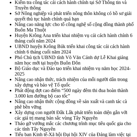
Kiểm tra công tác cải cách hành chính tại Sở Thông tin và
Truyền thông
Sở Nông nghiệp và phát triển nông thôn không có hồ sơ giải
quyết thủ tục hành chính quá hạn
Nâng cao năng lực cho tổ công nghệ số cộng đồng thành phố
Buôn Ma Thuột
Huyện Krông Ana triển khai nhiệm vụ cải cách hành chính 6
tháng cuối năm 2024
UBND huyện Krông Búk triển khai công tác cải cách hành
chính 6 tháng cuối năm 2024
Phó Chủ tịch UBND tỉnh Võ Văn Cảnh dự Lễ Khai giảng
năm học mới tại huyện Buôn Đôn
Bộ Giáo dục và Đào tạo triển khai nhiệm vụ năm học 2024-
2025
Nâng cao nhận thức, trách nhiệm của mỗi người dân trong
xây dựng và bảo vệ Tổ quốc
Phát động đợt cao điểm “500 ngày đêm thi đua hoàn thành
3.000 km đường bộ cao tốc”
Nâng cao nhận thức cộng đồng về sản xuất và canh tác cà
phê bền vững
Xây dựng con người Đắk Lắk phát triển toàn diện gắn với
các giá trị mang bản sắc vùng Tây Nguyên
Tháo gỡ vướng mắc các chương trình mục tiêu quốc gia cho
các tỉnh Tây Nguyên
Tiểu ban Kinh tế-Xã hội Đại hội XIV của Đảng làm việc tại