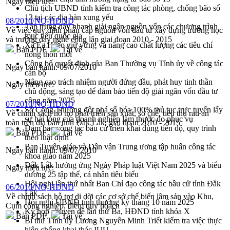
Ngày hiệu lực:
Chủ tịch UBND tỉnh kiểm tra công tác phòng, chống bão số
13 tại các địa bàn xung yếu
08/2010/NQ-HĐND
Tập trung đẩy nhanh giải ngân nguồn vốn các chương trình
Về việc quy định phân cấp nguồn vốn đầu tư xây dựng trường học
mục tiêu quốc gia
và trường dạy nghề công lập giai đoạn 2010 - 2015
Xã Ea H'leo giữ vững và nâng cao chất lượng các tiêu chí
Bản PDF
Tải về
nông thôn mới
Công bố quyết định của Ban Thường vụ Tỉnh ủy về công tác
Ngày ban hành:
09/07/2010
cán bộ
Nâng cao trách nhiệm người đứng đầu, phát huy tinh thần
Ngày hiệu lực:
chủ động, sáng tạo để đảm bảo tiến độ giải ngân vốn đầu tư
công năm 2025
07/2010/NQ-HĐND
Sở Công Thương đột phá số hóa 100% thủ tục trực tuyến lấy
Về chính sách hỗ trợ phát triển sản xuất, sơ chế, tiêu thụ rau an
sự hài lòng của doanh nghiệp làm thước đo phục vụ
toàn trên địa bàn tỉnh Đắk Lắk, giai đoạn 2010 - 2015
Đảm bảo công tác bầu cử triển khai đúng tiến độ, quy trình
Bản PDF
Tải về
theo luật định
Ban Tuyên giáo và Dân vận Trung ương tập huấn công tác
Ngày ban hành:
09/07/2010
khoa giáo năm 2025
Đắk Lắk hưởng ứng Ngày Pháp luật Việt Nam 2025 và biểu
Ngày hiệu lực:
dương 25 tập thể, cá nhân tiêu biểu
Hội nghị lần thứ nhất Ban Chỉ đạo công tác bầu cử tỉnh Đắk
06/2010/NQ-HĐND
Lắk
Về chính sách hỗ trợ di dời các cơ sở chế biến lâm sản vào Khu,
Hội nghị UBND tỉnh thường kỳ tháng 10 năm 2025
Cụm công nghiệp, điểm quy họach
Kỳ họp chuyên đề lần thứ Ba, HĐND tỉnh khóa X
Bản PDF
Tải về
Bí thư Tỉnh ủy Lương Nguyễn Minh Triết kiểm tra việc thực
hiện chống khai thác IUU