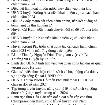
chính năm 2024
Điều tiết linh hoạt nguồn nước thủy điện vào mùa khô
UBND huyện Krông Ana triển khai nhiệm vụ cải cách hành
chính năm 2024
Đắk Lắk đẩy mạnh cải cách hành chính, liên kết quảng bá
tiềm năng để thu hút đầu tư
Huyện Cư Kuin: Đẩy mạnh chuyển đổi số để bứt phá toàn
diện
UBND huyện Ea Kar triển khai nhiệm vụ cải cách hành
chính năm 2024
Huyện Krông Pắc triển khai công tác cải cách hành chính
năm 2024 và ra mắt ứng dụng trực tuyến
Bí thư Tỉnh ủy Nguyễn Đình Trung làm việc với Ban
Thường vụ Huyện ủy Ea Súp
Lãnh đạo UBND tỉnh làm việc với đoàn công tác đại sứ quán
vương quốc Hà Lan
Giám sát việc thực hiện chính sách về hoạt động của đơn vị
sự nghiệp công lập tại UBND tỉnh
UBND Thị xã Buôn Hồ triển khai nhiệm vụ CCHC và
chuyển đổi số năm 2024
Tập trung tuyên truyền, nâng cao tỷ lệ hồ sơ dịch vụ công
được xử lý trực tuyến trong năm 2024
Lãnh đạo tỉnh Đắk Lắk tiếp đoàn đại biểu cấp cao tỉnh
Champasak đến thăm, chúc tết cổ truyền Việt Nam