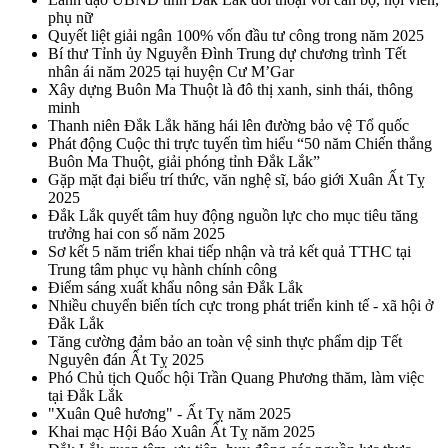
phụ nữ
Quyết liệt giải ngân 100% vốn đầu tư công trong năm 2025
Bí thư Tỉnh ủy Nguyễn Đình Trung dự chương trình Tết
nhân ái năm 2025 tại huyện Cư M’Gar
Xây dựng Buôn Ma Thuột là đô thị xanh, sinh thái, thông
minh
Thanh niên Đắk Lắk hăng hái lên đường bảo vệ Tổ quốc
Phát động Cuộc thi trực tuyến tìm hiểu “50 năm Chiến thắng
Buôn Ma Thuột, giải phóng tỉnh Đắk Lắk”
Gặp mặt đại biểu trí thức, văn nghệ sĩ, báo giới Xuân Ất Tỵ
2025
Đắk Lắk quyết tâm huy động nguồn lực cho mục tiêu tăng
trưởng hai con số năm 2025
Sơ kết 5 năm triển khai tiếp nhận và trả kết quả TTHC tại
Trung tâm phục vụ hành chính công
Điểm sáng xuất khẩu nông sản Đắk Lắk
Nhiều chuyển biến tích cực trong phát triển kinh tế - xã hội ở
Đắk Lắk
Tăng cường đảm bảo an toàn vệ sinh thực phẩm dịp Tết
Nguyên đán Ất Tỵ 2025
Phó Chủ tịch Quốc hội Trần Quang Phương thăm, làm việc
tại Đắk Lắk
"Xuân Quê hương" - Ất Tỵ năm 2025
Khai mạc Hội Báo Xuân Ất Tỵ năm 2025