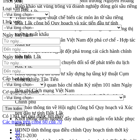
Thứ trưởng Bộ Nông nghiệp và Môi trường Nguyễn Hoàng
Trích yếu
Hiệp khảo sát vùng trồng và doanh nghiệp đóng gói sầu riêng
Loại văn bản
tại Đắk Lắk
Trình diễn nghệ thuật chế biến các món ăn từ sầu riêng
Lĩnh vực
Đắk Lắk công bố Quy hoạch và xúc tiến đầu tư tỉnh
Ngành cá ngừ Đắk Lắk chủ động thích ứng để giữ vững thị
trường xuất khẩu
Ngày ban hành
Diễn đàn Kinh tế tư nhân Việt Nam đột phá cơ chế - Hợp tác
công tư
Đề án 06 tạo bước ngoặt đột phá trong cải cách hành chính
Ngày hiệu lực
tỉnh Đắk Lắk
Kết nối tour, đẩy mạnh chuyển đổi số để phát triển du lịch
Đắk Lắk
Khởi động Dự án Đầu tư xây dựng hạ tầng kỹ thuật Cụm
Cấp ban hành
công nghiệp Tân Tiến
Gặp mặt các cơ quan báo chí nhân Kỷ niệm 101 năm Ngày
Báo chí Cách mạng Việt Nam
Cơ quan ban hành
Đắk Lắk sơ kết 4 năm triển khai thực hiện Đề án 06 của
Chính phủ
Họp báo thông tin về Hội nghị Công bố Quy hoạch và Xúc
tiến đầu tư tỉnh Đắk Lắk
Có
1391
kết quả được tìm thấy
Khơi thông điểm nghẽn, đẩy nhanh giải ngân vốn khắc phục
Các trang trên cổng 60 của 70
thiên tai
HĐND tỉnh thông qua điều chỉnh Quy hoạch tỉnh thời kỳ
35
2021-2030
36