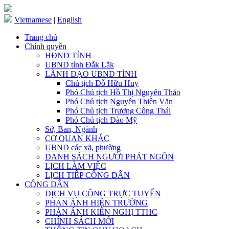
Vietnamese
|
English
Trang chủ
Chính quyền
HĐND TỈNH
UBND tỉnh Đắk Lắk
LÃNH ĐẠO UBND TỈNH
Chủ tịch Đỗ Hữu Huy
Phó Chủ tịch Hồ Thị Nguyên Thảo
Phó Chủ tịch Nguyễn Thiên Văn
Phó Chủ tịch Trương Công Thái
Phó Chủ tịch Đào Mỹ
Sở, Ban, Ngành
CƠ QUAN KHÁC
UBND các xã, phường
DANH SÁCH NGƯỜI PHÁT NGÔN
LỊCH LÀM VIỆC
LỊCH TIẾP CÔNG DÂN
CÔNG DÂN
DỊCH VỤ CÔNG TRỰC TUYẾN
PHẢN ÁNH HIỆN TRƯỜNG
PHẢN ÁNH KIẾN NGHỊ TTHC
CHÍNH SÁCH MỚI