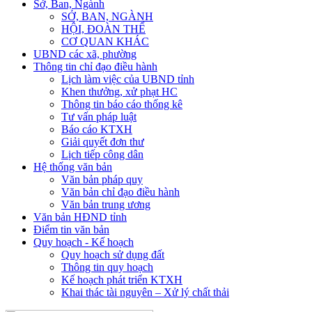
Sở, Ban, Ngành
SỞ, BAN, NGÀNH
HỘI, ĐOÀN THỂ
CƠ QUAN KHÁC
UBND các xã, phường
Thông tin chỉ đạo điều hành
Lịch làm việc của UBND tỉnh
Khen thưởng, xử phạt HC
Thông tin báo cáo thống kê
Tư vấn pháp luật
Báo cáo KTXH
Giải quyết đơn thư
Lịch tiếp công dân
Hệ thống văn bản
Văn bản pháp quy
Văn bản chỉ đạo điều hành
Văn bản trung ương
Văn bản HĐND tỉnh
Điểm tin văn bản
Quy hoạch - Kế hoạch
Quy hoạch sử dụng đất
Thông tin quy hoạch
Kế hoạch phát triển KTXH
Khai thác tài nguyên – Xử lý chất thải