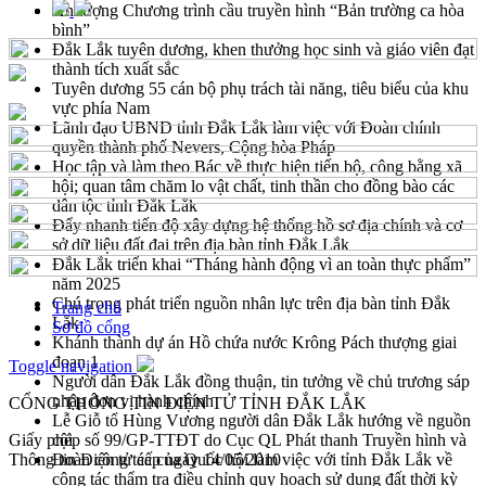
Ấn tượng Chương trình cầu truyền hình “Bản trường ca hòa
bình”
Đắk Lắk tuyên dương, khen thưởng học sinh và giáo viên đạt
thành tích xuất sắc
Tuyên dương 55 cán bộ phụ trách tài năng, tiêu biểu của khu
vực phía Nam
Lãnh đạo UBND tỉnh Đắk Lắk làm việc với Đoàn chính
quyền thành phố Nevers, Cộng hòa Pháp
Học tập và làm theo Bác về thực hiện tiến bộ, công bằng xã
hội; quan tâm chăm lo vật chất, tinh thần cho đồng bào các
dân tộc tỉnh Đắk Lắk
Đẩy nhanh tiến độ xây dựng hệ thống hồ sơ địa chính và cơ
sở dữ liệu đất đai trên địa bàn tỉnh Đắk Lắk
Đắk Lắk triển khai “Tháng hành động vì an toàn thực phẩm”
năm 2025
Chú trọng phát triển nguồn nhân lực trên địa bàn tỉnh Đắk
Trang chủ
Lắk
Sơ đồ cổng
Khánh thành dự án Hồ chứa nước Krông Pách thượng giai
đoạn 1
Toggle navigation
Người dân Đắk Lắk đồng thuận, tin tưởng về chủ trương sáp
nhập đơn vị hành chính
CỔNG THÔNG TIN ĐIỆN TỬ TỈNH ĐẮK LẮK
Lễ Giỗ tổ Hùng Vương người dân Đắk Lắk hướng về nguồn
Giấy phép số 99/GP-TTĐT do Cục QL Phát thanh Truyền hình và
cội
Thông tin Điện tử cấp ngày 14/05/2010
Đoàn công tác của Quốc hội làm việc với tỉnh Đắk Lắk về
công tác thẩm tra điều chỉnh quy hoạch sử dụng đất thời kỳ