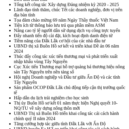
Tổng kết công tác Xây dựng Đảng nhiệm kỳ 2020 - 2025
Lãnh đạo tỉnh thăm, chúc Tết các doanh nghiệp, đơn vị trên
địa bàn tỉnh
Tọa đàm chào mừng 69 năm Ngày Thầy thuốc Việt Nam
Tiện ích từ thông báo lưu trú qua phần mềm ASM
Nâng cao tỷ lệ người dân sử dụng dịch vụ công trực tuyến
Đẩy nhanh tiến độ cài đặt, kích hoạt định danh điện tử
Tiềm năng của Đắk Lắk cơ hội của các nhà đầu tư
UBND thị xã Buôn Hồ sơ kết và triển khai Đề án 06 năm
2024
Thúc đẩy công tác xúc tiến thương mại và phát triển xuất
nhập khẩu vùng Tây Nguyên
Cục Xúc tiến Thương mại hỗ trợ quảng bá thương hiệu nông
sản Tây Nguyên trên nền tảng số
Hội nghị Doanh nghiệp và Đầu tư giữa Ấn Độ và các tỉnh
Tây Nguyên
Sản phẩm OCOP Đắk Lắk chủ động tiếp cận thị trường quốc
tế
Hấp dẫn du lịch trải nghiệm cho học sinh
Thị ủy Buôn Hồ sơ kết 01 năm thực hiện Nghị quyết 10-
NQ/TU về xây dựng nông thôn mới
UBND Thị xã Buôn Hồ triển khai công tác cải cách hành
chính quý II năm 2024
Tăng cường hợp tác giữa tỉnh Đắk Lắk với Ấn Độ
UBND huyện Ea H’Leo triển khai công tác cải cách hành