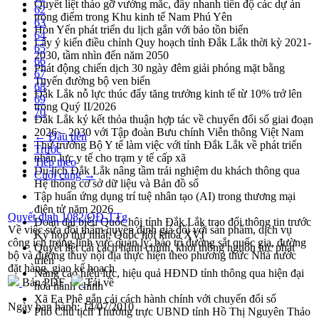
Quyết liệt tháo gỡ vướng mắc, đẩy nhanh tiến độ các dự án
62
trọng điểm trong Khu kinh tế Nam Phú Yên
63
Hòn Yến phát triển du lịch gắn với bảo tồn biển
64
Lấy ý kiến điều chỉnh Quy hoạch tỉnh Đắk Lắk thời kỳ 2021-
65
2030, tầm nhìn đến năm 2050
66
Phát động chiến dịch 30 ngày đêm giải phóng mặt bằng
67
Tuyến đường bộ ven biển
68
Đắk Lắk nỗ lực thúc đẩy tăng trưởng kinh tế từ 10% trở lên
69
trong Quý II/2026
70
Đắk Lắk ký kết thỏa thuận hợp tác về chuyển đổi số giai đoạn
2026 – 2030 với Tập đoàn Bưu chính Viễn thông Việt Nam
← Đầu tiên
Thứ trưởng Bộ Y tế làm việc với tỉnh Đắk Lắk về phát triển
Trước
nhân lực y tế cho trạm y tế cấp xã
Tiếp theo
Du lịch Đắk Lắk nâng tầm trải nghiệm du khách thông qua
Cuối cùng →
Hệ thống cơ sở dữ liệu và Bản đồ số
Tập huấn ứng dụng trí tuệ nhân tạo (AI) trong thương mại
điện tử năm 2026
Quyết định 1082/QĐ-TTg
Đoàn đại biểu Quốc hội tỉnh Đắk Lắk trao đổi thông tin trước
Về việc sửa đổi thẩm quyền định giá đối với sản phẩm, dịch vụ
Kỳ họp thứ nhất, Quốc hội khóa XVI
công ích trong lĩnh vực quản lý, bảo trì đường sắt quốc gia, đường
Quyết liệt cải cách hành chính, khơi thông nguồn lực phát
bộ và đường thuỷ nội địa thực hiện theo phương thức Nhà nước
triển
đặt hàng, giao kế hoạch
Nâng cao hiệu lực, hiệu quả HĐND tỉnh thông qua hiện đại
Bản PDF
Tải về
hóa hành chính
Xã Ea Phê gắn cải cách hành chính với chuyển đổi số
Ngày ban hành:
14/07/2010
Phó Chủ tịch Thường trực UBND tỉnh Hồ Thị Nguyên Thảo