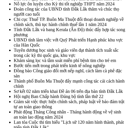
Nỗ lực ôn luyện cho Kỳ thi tốt nghiệp THPT năm 2024
Đoàn công tác của UBND tỉnh Đắk Lắk thăm và chúc thọ
người cao tuổi
Chi cục Thuế TP. Buôn Ma Thuột đối thoại doanh nghiệp về
chính sách, thủ tục hành chính thuế lần 1 năm 2024
Tỉnh Đắk Lắk và bang Kerala (Ấn Độ) thúc đẩy hợp tác song
phương
UBND tỉnh làm việc với Quỹ Phát triển Hạnh phúc khu vực
của Hàn Quốc
Tuyên dương học sinh và giáo viên đạt thành tích xuất sắc
trong các kỳ thi quốc gia, khu vực
Khám sàng lọc và tầm soát miễn phí bệnh tim cho trẻ em
Bước tiến mới trong phát triển kinh tế nông nghiệp
Đồng bào Công giáo đổi mới nếp nghĩ, cách làm cà phê đặc
sản
Thành phố Buôn Ma Thuột đẩy mạnh công tác cải cách hành
chính
Sơ kết 02 năm triển khai Đề án 06 trên địa bàn tỉnh Đắk Lắk
Hội nghị Ban Chấp hành Đảng bộ tỉnh lần thứ 22
Giám sát việc thực hiện chính sách, pháp luật về bảo đảm trật
tự an toàn giao thông
Phát động Tháng Công nhân - Tháng hành động về vệ sinh
an toàn lao động năm 2024
Lan tỏa Cuộc thi tìm hiểu "Lịch sử 120 năm hình thành, phát
triển tỉnh Đắk Lắk"