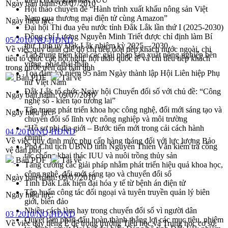
Ngày ban hành:
09/07/2010
Hội thảo chuyên đề “Hành trình xuất khẩu nông sản Việt
Nam qua thương mại điện tử cùng Amazon”
Ngày hiệu lực:
Đại hội Thi đua yêu nước tỉnh Đắk Lắk lần thứ I (2025-2030)
Đồng chí Lương Nguyễn Minh Triết được chỉ định làm Bí
05/2010/NQ-HĐND
thư Tỉnh ủy Đắk Lắk nhiệm kỳ 2025 – 2030
Về việc quy định chế độ chi tiêu đón tiếp khách nước ngoài, chi
Tập trung triển khai các giải pháp sản xuất nông nghiệp bền
tiêu tổ chức các hội nghị, hội thảo quốc tế và chi tiêu tiếp khách
vững, phát thải thấp
trong nước trên địa bàn tỉnh
Tọa đàm kỷ niệm 95 năm Ngày thành lập Hội Liên hiệp Phụ
Bản PDF
Tải về
nữ Việt Nam
Đắk Lắk tổ chức Ngày hội Chuyển đổi số với chủ đề: “Công
Ngày ban hành:
09/07/2010
nghệ số - kiến tạo tương lai”
Tập trung phát triển khoa học công nghệ, đổi mới sáng tạo và
Ngày hiệu lực:
chuyển đổi số lĩnh vực nông nghiệp và môi trường
“Hồ sơ phi địa giới – Bước tiến mới trong cải cách hành
04 /2010/NQ-HĐND
chính”
Về việc quy định mức phụ cấp hàng tháng đối với lực lượng Bảo
Phó Chủ tịch UBND tỉnh Nguyễn Thiên Văn kiểm tra công
vệ dân phố
tác chống khai thác IUU và nuôi trồng thủy sản
Bản PDF
Tải về
Tăng cường các giải pháp nhằm phát triển hiệu quả khoa học,
công nghệ, đổi mới sáng tạo và chuyển đổi số
Ngày ban hành:
09/07/2010
Tỉnh Đắk Lắk hiện đại hóa y tế từ bệnh án điện tử
Tập huấn công tác đối ngoại và tuyên truyền quản lý biên
Ngày hiệu lực:
giới, biển đảo
Nhiều cách làm hay trong chuyển đổi số vì người dân
03 /2010/NQ-HĐND
Quyết tâm phấn đấu hoàn thành thắng lợi các mục tiêu, nhiệm
Về việc dạy tiếng Ê đê trong trường Tiểu học và Trung học cơ sở,