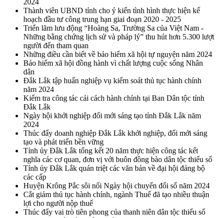
2024
Thành viên UBND tỉnh cho ý kiến tình hình thực hiện kế
hoạch đầu tư công trung hạn giai đoạn 2020 - 2025
Triển lãm lưu động “Hoàng Sa, Trường Sa của Việt Nam -
Những bằng chứng lịch sử và pháp lý” thu hút hơn 5.300 lượt
người đến tham quan
Những điều cần biết về bảo hiểm xã hội tự nguyện năm 2024
Bảo hiểm xã hội đồng hành vì chất lượng cuộc sống Nhân
dân
Đắk Lắk tập huấn nghiệp vụ kiểm soát thủ tục hành chính
năm 2024
Kiểm tra công tác cải cách hành chính tại Ban Dân tộc tỉnh
Đắk Lắk
Ngày hội khởi nghiệp đổi mới sáng tạo tỉnh Đắk Lắk năm
2024
Thúc đẩy doanh nghiệp Đắk Lắk khởi nghiệp, đổi mới sáng
tạo và phát triển bền vững
Tỉnh ủy Đắk Lắk tổng kết 20 năm thực hiện công tác kết
nghĩa các cơ quan, đơn vị với buôn đồng bào dân tộc thiểu số
Tỉnh ủy Đắk Lắk quán triệt các văn bản về đại hội đảng bộ
các cấp
Huyện Krông Pắc sôi nổi Ngày hội chuyển đổi số năm 2024
Cắt giảm thủ tục hành chính, ngành Thuế đã tạo nhiều thuận
lợi cho người nộp thuế
Thúc đẩy vai trò tiên phong của thanh niên dân tộc thiểu số