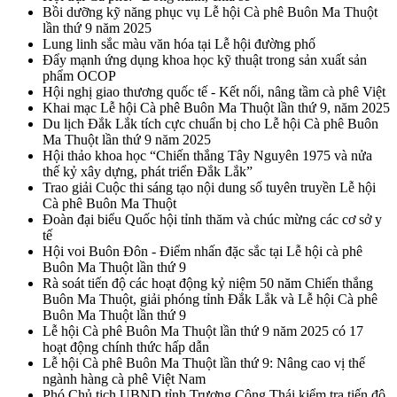
Bồi dưỡng kỹ năng phục vụ Lễ hội Cà phê Buôn Ma Thuột
lần thứ 9 năm 2025
Lung linh sắc màu văn hóa tại Lễ hội đường phố
Đẩy mạnh ứng dụng khoa học kỹ thuật trong sản xuất sản
phẩm OCOP
Hội nghị giao thương quốc tế - Kết nối, nâng tầm cà phê Việt
Khai mạc Lễ hội Cà phê Buôn Ma Thuột lần thứ 9, năm 2025
Du lịch Đắk Lắk tích cực chuẩn bị cho Lễ hội Cà phê Buôn
Ma Thuột lần thứ 9 năm 2025
Hội thảo khoa học “Chiến thắng Tây Nguyên 1975 và nửa
thế kỷ xây dựng, phát triển Đắk Lắk”
Trao giải Cuộc thi sáng tạo nội dung số tuyên truyền Lễ hội
Cà phê Buôn Ma Thuột
Đoàn đại biểu Quốc hội tỉnh thăm và chúc mừng các cơ sở y
tế
Hội voi Buôn Đôn - Điểm nhấn đặc sắc tại Lễ hội cà phê
Buôn Ma Thuột lần thứ 9
Rà soát tiến độ các hoạt động kỷ niệm 50 năm Chiến thắng
Buôn Ma Thuột, giải phóng tỉnh Đắk Lắk và Lễ hội Cà phê
Buôn Ma Thuột lần thứ 9
Lễ hội Cà phê Buôn Ma Thuột lần thứ 9 năm 2025 có 17
hoạt động chính thức hấp dẫn
Lễ hội Cà phê Buôn Ma Thuột lần thứ 9: Nâng cao vị thế
ngành hàng cà phê Việt Nam
Phó Chủ tịch UBND tỉnh Trương Công Thái kiểm tra tiến độ