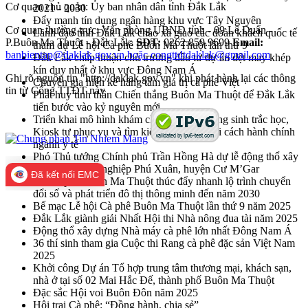
Cơ quan chủ quản: Ủy ban nhân dân tỉnh Đắk Lắk
2021 - 2030
Đẩy mạnh tín dụng ngân hàng khu vực Tây Nguyên
Cơ quan thường trực: Văn phòng UBND tỉnh - 09 Lê Duẩn -
Lãnh đạo tỉnh Đắk Lắk chào xã giao các đoàn khách quốc tế
P.Buôn Ma Thuột - Đắk Lắk.
SĐT:
0262.859.9699
Email:
tham dự Lễ hội Cà phê Buôn Ma Thuột lần thứ 9
banbientap@daklak.gov.vn hoặc congttdtdaklak@gmail.com
Đắk Lắk chấp thuận chủ trương đầu tư dự án dệt may khép
kín duy nhất ở khu vực Đông Nam Á
Ghi rõ nguồn tin "http://daklak.gov.vn" khi phát hành lại các thông
Chuyên gia hiến kế nâng tầm giá trị cà phê Việt
tin từ Cổng TTĐT này
Phát huy tinh thần Chiến thắng Buôn Ma Thuột để Đắk Lắk
tiến bước vào kỷ nguyên mới
Triển khai mô hình khám chữa bệnh sử dụng sinh trắc học,
Kiosk tự phục vụ và tìm kiếm sáng kiến cải cách hành chính
ngành y tế
Phó Thủ tướng Chính phủ Trần Hồng Hà dự lễ động thổ xây
dựng khu công nghiệp Phú Xuân, huyện Cư M’Gar
Đã kết nối EMC
Thành phố Buôn Ma Thuột thúc đẩy nhanh lộ trình chuyển
đổi số và phát triển đô thị thông minh đến năm 2030
Bế mạc Lễ hội Cà phê Buôn Ma Thuột lần thứ 9 năm 2025
Đắk Lắk giành giải Nhất Hội thi Nhà nông đua tài năm 2025
Động thổ xây dựng Nhà máy cà phê lớn nhất Đông Nam Á
36 thí sinh tham gia Cuộc thi Rang cà phê đặc sản Việt Nam
2025
Khởi công Dự án Tổ hợp trung tâm thương mại, khách sạn,
nhà ở tại số 02 Mai Hắc Đế, thành phố Buôn Ma Thuột
Đặc sắc Hội voi Buôn Đôn năm 2025
Hội trại Cà phê: “Đồng hành, chia sẻ”