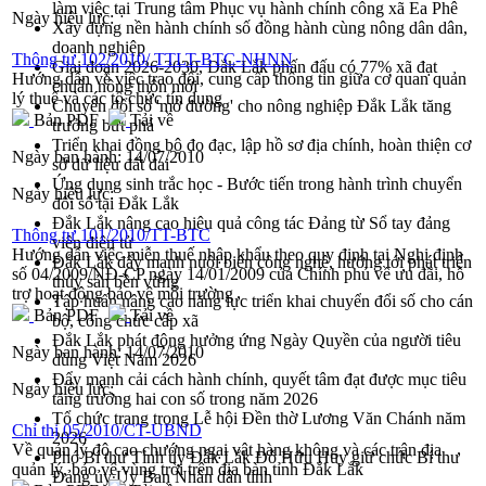
làm việc tại Trung tâm Phục vụ hành chính công xã Ea Phê
Ngày hiệu lực:
Xây dựng nền hành chính số đồng hành cùng nông dân dân,
doanh nghiệp
Thông tư 102/2010/ TTLT-BTC-NHNN
Giai đoạn 2026-2030, Đắk Lắk phấn đấu có 77% xã đạt
Hướng dẫn về việc trao đổi, cung cấp thông tin giữa cơ quan quản
chuẩn nông thôn mới
lý thuế và các tổ chức tín dụng
Chuyển đổi số 'mở đường' cho nông nghiệp Đắk Lắk tăng
Bản PDF
Tải về
trưởng bứt phá
Triển khai đồng bộ đo đạc, lập hồ sơ địa chính, hoàn thiện cơ
Ngày ban hành:
14/07/2010
sở dữ liệu đất đai
Ứng dụng sinh trắc học - Bước tiến trong hành trình chuyển
Ngày hiệu lực:
đổi số tại Đắk Lắk
Đắk Lắk nâng cao hiệu quả công tác Đảng từ Sổ tay đảng
Thông tư 101/2010/TT-BTC
viên điện tử
Hướng dẫn việc miễn thuế nhập khẩu theo quy định tại Nghị định
Đắk Lắk đẩy mạnh nuôi biển công nghệ, hướng tới phát triển
số 04/2009/NĐ-CP ngày 14/01/2009 của Chính phủ về ưu đãi, hỗ
thủy sản bền vững
trợ hoạt động bảo vệ môi trường
Tập huấn nâng cao năng lực triển khai chuyển đổi số cho cán
Bản PDF
Tải về
bộ, công chức cấp xã
Đắk Lắk phát động hưởng ứng Ngày Quyền của người tiêu
Ngày ban hành:
14/07/2010
dùng Việt Nam 2026
Đẩy mạnh cải cách hành chính, quyết tâm đạt được mục tiêu
Ngày hiệu lực:
tăng trưởng hai con số trong năm 2026
Tổ chức trang trọng Lễ hội Đền thờ Lương Văn Chánh năm
Chỉ thị 05/2010/CT-UBND
2026
Về quản lý độ cao chướng ngại vật hàng không và các trận địa
Phó Bí thư Tỉnh ủy Đắk Lắk Đỗ Hữu Huy giữ chức Bí thư
quản lý, bảo vệ vùng trời trên địa bàn tỉnh Đắk Lắk
Đảng ủy Ủy Ban Nhân dân tỉnh