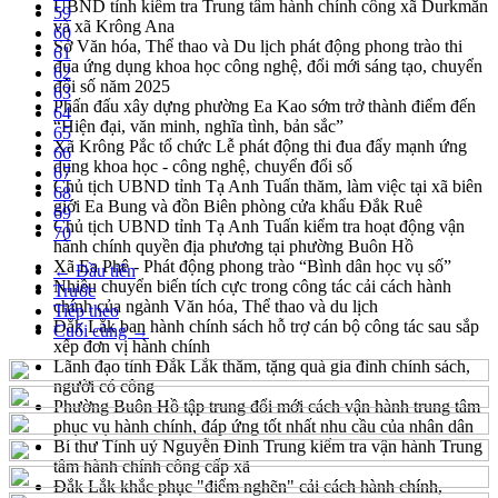
UBND tỉnh kiểm tra Trung tâm hành chính công xã Durkmăn
59
và xã Krông Ana
60
Sở Văn hóa, Thể thao và Du lịch phát động phong trào thi
61
đua ứng dụng khoa học công nghệ, đổi mới sáng tạo, chuyển
62
đổi số năm 2025
63
Phấn đấu xây dựng phường Ea Kao sớm trở thành điểm đến
64
“Hiện đại, văn minh, nghĩa tình, bản sắc”
65
Xã Krông Pắc tổ chức Lễ phát động thi đua đẩy mạnh ứng
66
dụng khoa học - công nghệ, chuyển đổi số
67
Chủ tịch UBND tỉnh Tạ Anh Tuấn thăm, làm việc tại xã biên
68
giới Ea Bung và đồn Biên phòng cửa khẩu Đắk Ruê
69
Chủ tịch UBND tỉnh Tạ Anh Tuấn kiểm tra hoạt động vận
70
hành chính quyền địa phương tại phường Buôn Hồ
Xã Ea Phê - Phát động phong trào “Bình dân học vụ số”
← Đầu tiên
Nhiều chuyển biến tích cực trong công tác cải cách hành
Trước
chính của ngành Văn hóa, Thể thao và du lịch
Tiếp theo
Đắk Lắk ban hành chính sách hỗ trợ cán bộ công tác sau sắp
Cuối cùng →
xếp đơn vị hành chính
Lãnh đạo tỉnh Đắk Lắk thăm, tặng quà gia đình chính sách,
người có công
Phường Buôn Hồ tập trung đổi mới cách vận hành trung tâm
phục vụ hành chính, đáp ứng tốt nhất nhu cầu của nhân dân
Bí thư Tỉnh uỷ Nguyễn Đình Trung kiểm tra vận hành Trung
tâm hành chính công cấp xã
Đắk Lắk khắc phục "điểm nghẽn" cải cách hành chính,