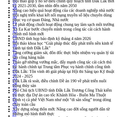
Hội thảo góp ý hồ sơ điều chỉnh quy hoạch tỉnh Đắk Lắk thời
37
kỳ 2021-2030, tầm nhìn đến năm 2050
38
Nâng cao hiệu quả hoạt động của các doanh nghiệp nhà nước
39
Hội nghị triển khai kết nối mạng truyền số liệu chuyên dùng
40
phục vụ cơ quan Đảng, Nhà nước
41
Lễ phát động chuỗi hoạt động chung tay làm sạch môi trường
42
Xã Ea Kar bước chuyển mình trong công tác cải cách hành
43
chính mô hình mới
44
UBND tỉnh họp báo định kỳ tháng 4 năm 2026
45
Hội thảo khoa học “Giải pháp thúc đẩy phát triển nền kinh tế
46
xanh tại tỉnh Đắk Lắk”
47
Tăng cường giám sát, đôn đốc thực hiện nhiệm vụ quản lý tài
48
sản công hàng tuần
49
Tháo gỡ những vướng mắc, đẩy mạnh công tác cải cách thủ
50
tục hành chính tại Trung tâm Phục vụ hành chính công tỉnh
51
Đắk Lắk: Tôn vinh 46 giải pháp tại Hội thi Sáng tạo Kỹ thuật
52
2024 - 2025
53
Đắk Lắk rà soát, điều chỉnh Đề án 190 về phát triển nuôi
54
trồng thủy sản
55
Phó Chủ tịch UBND tỉnh Đắk Lắk Trương Công Thái kiểm
56
tra thực địa Dự án cao tốc Khánh Hòa - Buôn Ma Thuột
57
Định vị cà phê Việt Nam như một “di sản sống” trong dòng
58
chảy toàn cầu
59
Xây dựng nông thôn mới: Nâng cao đời sống người dân từ
60
những mô hình thiết thực
61