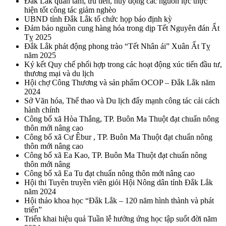
Đắk Lắk quan tâm, ưu tiên, huy động các nguồn lực thực
hiện tốt công tác giảm nghèo
UBND tỉnh Đắk Lắk tổ chức họp báo định kỳ
Đảm bảo nguồn cung hàng hóa trong dịp Tết Nguyên đán Ất
Tỵ 2025
Đắk Lắk phát động phong trào “Tết Nhân ái” Xuân Ất Tỵ
năm 2025
Ký kết Quy chế phối hợp trong các hoạt động xúc tiến đầu tư,
thương mại và du lịch
Hội chợ Công Thương và sản phẩm OCOP – Đắk Lắk năm
2024
Sở Văn hóa, Thể thao và Du lịch đẩy mạnh công tác cải cách
hành chính
Công bố xã Hòa Thắng, TP. Buôn Ma Thuột đạt chuẩn nông
thôn mới nâng cao
Công bố xã Cư Êbur , TP. Buôn Ma Thuột đạt chuẩn nông
thôn mới nâng cao
Công bố xã Ea Kao, TP. Buôn Ma Thuột đạt chuẩn nông
thôn mới nâng
Công bố xã Ea Tu đạt chuẩn nông thôn mới nâng cao
Hội thi Tuyên truyền viên giỏi Hội Nông dân tỉnh Đắk Lắk
năm 2024
Hội thảo khoa học “Đắk Lắk – 120 năm hình thành và phát
triển”
Triển khai hiệu quả Tuần lễ hưởng ứng học tập suốt đời năm