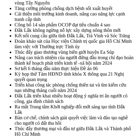
vùng Tây Nguyên
Tăng cường phòng chống dịch bệnh sốt xuất huyết
Cải thiện môi trường kinh doanh, nâng cao năng lực cạnh
tranh cấp tỉnh
Công bố 14 sản phẩm OCOP đạt tiêu chuẩn 4 sao
Đắk Lắk không ngừng nỗ lực xây dựng nông thôn mới
Kết nối cung cầu giữa tỉnh Đắk Lắk, Trà Vinh và Sóc Trăng
Đoàn khảo sát của Học viện Chính trị quốc gia Hồ Chí Minh
làm việc với Thường trực Tỉnh ủy
Thúc đẩy giao thương vùng biên giới huyện Ea Súp
Nâng cao trách nhiệm của người đứng đầu trong chỉ đạo hoàn
thành kế hoạch phát triển kinh tế -xã hội năm 2024
Sơ kết 6 tháng đầu năm thực hiện Đề án 06
Kỳ họp thứ Tám HĐND tỉnh khóa X thông qua 21 Nghị
quyết quan trọng
Triển khai công tác phòng chống thiên tai và tìm kiếm cứu
nạn những tháng cuối năm 2024
Đắk Lắk triển khai nhiều hoạt động ý nghĩa tri ân người có
công, gia đình chính sách
Ra mắt Trung tâm Khởi nghiệp đổi mới sáng tạo tỉnh Đắk
Lắk
Bàn cơ chế, chính sách giải quyết việc làm và đào tạo nghề
cho người có đất thu hồi
Thúc đẩy thương mại và đầu tư giữa Đắk Lắk và Thành phố
Hồ Chí Minh