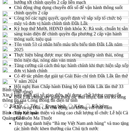
hướng tới chính quyền 2 cấp liền mạch
Chủ động ứng dụng chuyển đổi số để vận hành thông suốt
chính quyền 2 cấp
Công bố các nghị quyết, quyết định về sắp xếp tổ chức bộ
máy và đơn vị hành chính tỉnh Đắk Lắk
Kỳ họp thứ Mười, HĐND tỉnh khóa X: Rà soát, chuẩn bị sẵn
sàng toàn diện để chính quyền địa phương 2 cấp vận hành
thông suốt, hiệu quả
Tôn vinh 53 cá nhân hiến máu tiêu biểu tỉnh Đắk Lắk năm
2025
Thực hiện bằng được mục tiêu nông nghiệp sinh thái, nông
thôn hiện đại, nông dân văn minh
Tăng cường cải cách thủ tục hành chính khi thực hiện sắp xếp
đơn vị hành chính
Có 49 tác phẩm đạt giải tại Giải Báo chí tỉnh Đắk Lắk lần thứ
V năm 2024
Hội nghị Ban Chấp hành Đảng bộ tỉnh Đắk Lắk lần thứ 33
Bình chọn
(mở rộng)
Xin ý kiến đánh giá về giao diện, nội dung, chất lượng cung cấp
Đắk Lắk chung tay giảm thiểu rác thải nhựa, lan tỏa lối sống
thông tin của Cổng thông tin điện tử tỉnh
xanh
Rất tốt
Tốt
Trung bình
Kém
Rất kém
Sầu riêng Đắk Lắk chủ động nói không với chất cấm
Bình chọn
Tiếp tục hoàn thiện và nâng cao chất lượng tổ chức Lễ hội Cà
Kết quả
Quảng Cáo
phê Buôn Ma Thuột
Truy tặng danh hiệu “Bà mẹ Việt Nam anh hùng” và trao tặng
các hình thức khen thưởng của Chủ tịch nước