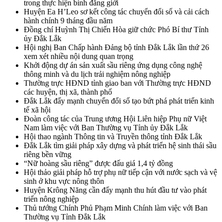
trong thực hiện bình đẳng giới
Huyện Ea H’Leo sơ kết công tác chuyển đổi số và cải cách
hành chính 9 tháng đầu năm
Đồng chí Huỳnh Thị Chiến Hòa giữ chức Phó Bí thư Tỉnh
ủy Đắk Lắk
Hội nghị Ban Chấp hành Đảng bộ tỉnh Đắk Lắk lần thứ 26
xem xét nhiều nội dung quan trọng
Khởi động dự án sản xuất sầu riêng ứng dụng công nghệ
thông minh và du lịch trải nghiệm nông nghiệp
Thường trực HĐND tỉnh giao ban với Thường trực HĐND
các huyện, thị xã, thành phố
Đắk Lắk đẩy mạnh chuyển đổi số tạo bứt phá phát triển kinh
tế xã hội
Đoàn công tác của Trung ương Hội Liên hiệp Phụ nữ Việt
Nam làm việc với Ban Thường vụ Tỉnh ủy Đắk Lắk
Hội thao ngành Thông tin và Truyền thông tỉnh Đắk Lắk
Đắk Lắk tìm giải pháp xây dựng và phát triển hệ sinh thái sầu
riêng bền vững
“Nữ hoàng sầu riêng” được đấu giá 1,4 tỷ đồng
Hội thảo giải pháp hỗ trợ phụ nữ tiếp cận với nước sạch và vệ
sinh ở khu vực nông thôn
Huyện Krông Năng cần đẩy mạnh thu hút đầu tư vào phát
triển nông nghiệp
Thủ tướng Chính Phủ Phạm Minh Chính làm việc với Ban
Thường vụ Tỉnh Đắk Lắk