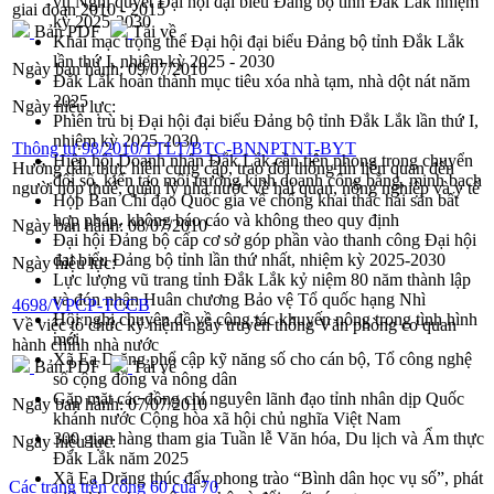
vụ Nghị quyết Đại hội đại biểu Đảng bộ tỉnh Đắk Lắk nhiệm
giai đoạn 2010 - 2015
kỳ 2025-2030
Bản PDF
Tải về
Khai mạc trọng thể Đại hội đại biểu Đảng bộ tỉnh Đắk Lắk
lần thứ I, nhiệm kỳ 2025 - 2030
Ngày ban hành:
09/07/2010
Đắk Lắk hoàn thành mục tiêu xóa nhà tạm, nhà dột nát năm
2025
Ngày hiệu lực:
Phiên trù bị Đại hội đại biểu Đảng bộ tỉnh Đắk Lắk lần thứ I,
nhiệm kỳ 2025-2030
Thông tư 98/2010/TTLT/BTC-BNNPTNT-BYT
Hiệp hội Doanh nhân Đắk Lắk cần tiên phong trong chuyển
Hướng dẫn thực hiện cung cấp, trao đổi thông tin liên quan đến
đổi số, kiến tạo môi trường kinh doanh công bằng, minh bạch
người nộp thuế, quản lý nhà nước về hải quan, nông nghiệp và y tế
Họp Ban Chỉ đạo Quốc gia về chống khai thác hải sản bất
hợp pháp, không báo cáo và không theo quy định
Ngày ban hành:
08/07/2010
Đại hội Đảng bộ cấp cơ sở góp phần vào thanh công Đại hội
đại biểu Đảng bộ tỉnh lần thứ nhất, nhiệm kỳ 2025-2030
Ngày hiệu lực:
Lực lượng vũ trang tỉnh Đắk Lắk kỷ niệm 80 năm thành lập
và đón nhận Huân chương Bảo vệ Tổ quốc hạng Nhì
4698/VPCP-TCCB
Hội nghị chuyên đề về công tác khuyến nông trong tình hình
Về việc tổ chức kỷ niệm ngày truyền thống Văn phòng cơ quan
mới
hành chính nhà nước
Xã Ea Drăng phổ cập kỹ năng số cho cán bộ, Tổ công nghệ
Bản PDF
Tải về
số cộng đồng và nông dân
Gặp mặt các đồng chí nguyên lãnh đạo tỉnh nhân dịp Quốc
Ngày ban hành:
07/07/2010
khánh nước Cộng hòa xã hội chủ nghĩa Việt Nam
300 gian hàng tham gia Tuần lễ Văn hóa, Du lịch và Ẩm thực
Ngày hiệu lực:
Đắk Lắk năm 2025
Xã Ea Drăng thúc đẩy phong trào “Bình dân học vụ số”, phát
Các trang trên cổng 60 của 70