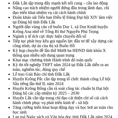
Đắk Lắk tập trung đẩy mạnh kết nối cung – cầu lao động
Nâng cao trách nhiệm người đứng đầu trong lãnh đạo, chỉ
đạo triển khai nhiệm vụ cải cách hành chính
Đoàn khảo sát Tiểu ban Điều lệ Đảng Đại hội XIV làm việc
tại Đảng bộ tỉnh Đắk Lắk
Người dân vùng căn cứ buôn Dur 1, xã Dur Kmăl huyện
Krông Ana nhớ về Tổng Bí thư Nguyễn Phú Trọng
Ngành y tế tích cực thực hiện chuyển đổi số
Tiếp tục phát huy kêu gọi nguồn lực đầu tư để xây dựng các
công trình, dự án của thị xã Buôn Hồ
Kỳ họp chuyên đề lần thứ Mười ba HĐND tỉnh khóa X
thông qua nhiều nội dung quan trọng
Khai mạc chương trình Hành trình đỏ toàn quốc
Kỳ thi tốt nghiệp THPT năm 2024 tại Đắk Lắk diễn ra an
toàn, nghiêm túc, đúng quy chế
Lễ trao Giải Báo chí tỉnh Đắk Lắk
Huyện Krông Pắc cần tập trung tổ chức thành công Lễ hội
Sầu riêng lần thứ II, năm 2024
Huyện Krông Bông cần rà soát công tác chuẩn bị Đại hội
Đảng bộ các cấp nhiệm kỳ 2025 – 2030
Huyện Lắk cần tập trung chỉ đạo cải thiện chỉ số cải cách
hành chính phục vụ phát triển kinh tế - xã hội
Tăng cường triển khai hoạt động dạy và học bơi an toàn cho
học sinh
Lan toả Ngày sách và Văn hóa đọc tỉnh Đắk Lắk năm 2024