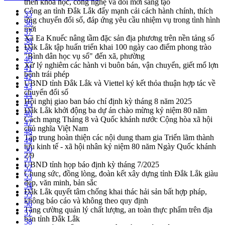
triển khoa học, công nghệ và đổi mới sáng tạo
Công an tỉnh Đắk Lắk đẩy mạnh cải cách hành chính, thích
35
ứng chuyển đổi số, đáp ứng yêu cầu nhiệm vụ trong tình hình
36
mới
37
Xã Ea Knuếc nâng tầm đặc sản địa phương trên nền tảng số
38
Đắk Lắk tập huấn triển khai 100 ngày cao điểm phong trào
39
"Bình dân học vụ số" đến xã, phường
40
Xử lý nghiêm các hành vi buôn bán, vận chuyển, giết mổ lợn
41
bệnh trái phép
42
UBND tỉnh Đắk Lắk và Viettel ký kết thỏa thuận hợp tác về
43
chuyển đổi số
44
Hội nghị giao ban báo chí định kỳ tháng 8 năm 2025
45
Đắk Lắk khởi động ba dự án chào mừng kỷ niệm 80 năm
46
Cách mạng Tháng 8 và Quốc khánh nước Cộng hòa xã hội
47
chủ nghĩa Việt Nam
48
Tập trung hoàn thiện các nội dung tham gia Triển lãm thành
49
tựu kinh tế - xã hội nhân kỷ niệm 80 năm Ngày Quốc khánh
50
2/9
51
UBND tỉnh họp báo định kỳ tháng 7/2025
52
Chung sức, đồng lòng, đoàn kết xây dựng tỉnh Đắk Lắk giàu
53
đẹp, văn minh, bản sắc
54
Đắk Lắk quyết tâm chống khai thác hải sản bất hợp pháp,
55
không báo cáo và không theo quy định
56
Tăng cường quản lý chất lượng, an toàn thực phẩm trên địa
57
bàn tỉnh Đắk Lắk
58