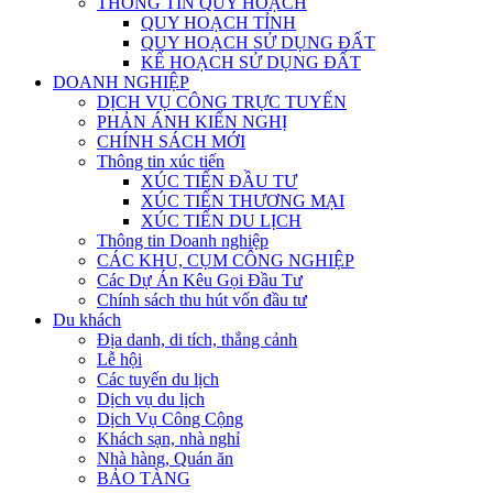
THÔNG TIN QUY HOẠCH
QUY HOẠCH TỈNH
QUY HOẠCH SỬ DỤNG ĐẤT
KẾ HOẠCH SỬ DỤNG ĐẤT
DOANH NGHIỆP
DỊCH VỤ CÔNG TRỰC TUYẾN
PHẢN ÁNH KIẾN NGHỊ
CHÍNH SÁCH MỚI
Thông tin xúc tiến
XÚC TIẾN ĐẦU TƯ
XÚC TIẾN THƯƠNG MẠI
XÚC TIẾN DU LỊCH
Thông tin Doanh nghiệp
CÁC KHU, CỤM CÔNG NGHIỆP
Các Dự Án Kêu Gọi Đầu Tư
Chính sách thu hút vốn đầu tư
Du khách
Địa danh, di tích, thắng cảnh
Lễ hội
Các tuyến du lịch
Dịch vụ du lịch
Dịch Vụ Công Cộng
Khách sạn, nhà nghỉ
Nhà hàng, Quán ăn
BẢO TÀNG