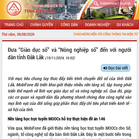
|
Vietnamese
English
TRANG CHỦ
CHÍNH QUYỀN
CÔNG DÂN
DOANH NGHIỆP
DU KHÁCH
Thứ năm, 06/08/2026
CHÀO MỪNG ĐẾN VỚI CỔNG THÔNG TIN ĐIỆN TỬ TỈNH ĐẮK LẮK
GIỚI THIỆU
Đưa “Giáo dục số” và “Nông nghiệp số” đến với người
dân tỉnh Đắk Lắk
(19/11/2024, 16:02)
LÃNH ĐẠO UBND TỈNH
Đọc bài viết
TIN TỨC SỰ KIỆN
Với mục tiêu chung tay thúc đẩy tiến trình chuyển đổi số của tỉnh Đắk
SỞ, BAN, NGÀNH
Lắk, MobiFone đã triển khai giới thiệu nhiều nền tảng số, tập trung phát
triển thế mạnh về lĩnh vực giáo dục số và nông nghiệp số. Qua đó, giúp
UBND CÁC XÃ, PHƯỜNG
các cơ quan và người dân địa phương nhanh chóng đưa công nghệ vào
mọi lĩnh vực của đời sống góp phần thúc đẩy chỉ tiêu phát triển kinh tế -
xã hội của tỉnh.
THÔNG TIN CHỈ ĐẠO ĐIỀU HÀNH
Nền tảng học trực tuyến MOOCs hỗ trợ thực hiện đề án 146
HỆ THỐNG VĂN BẢN
Vừa qua, MobiFone đã giới thiệu nền tảng học trực tuyến MOOCs cho Sở,
ngành, tổ công nghệ số địa bàn tỉnh Đắk Lắk. Đây là một bước tiến trong
VĂN BẢN HĐND TỈNH