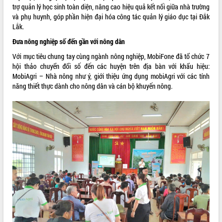
ứng để giữ vững thị trường xuất khẩu
trợ quản lý học sinh toàn diện, nâng cao hiệu quả kết nối giữa nhà trường
Diễn đàn Kinh tế tư nhân Việt Nam đột
và phụ huynh, góp phần hiện đại hóa công tác quản lý giáo dục tại Đắk
phá cơ chế - Hợp tác công tư
Lắk.
Đề án 06 tạo bước ngoặt đột phá trong
Đưa nông nghiệp số đến gần với nông dân
cải cách hành chính tỉnh Đắk Lắk
Với mục tiêu chung tay cùng ngành nông nghiệp, MobiFone đã tổ chức 7
Kết nối tour, đẩy mạnh chuyển đổi số
hội thảo chuyển đổi số đến các huyện trên địa bàn với khẩu hiệu:
để phát triển du lịch Đắk Lắk
MobiAgri – Nhà nông như ý, giới thiệu ứng dụng mobiAgri với các tính
Khởi động Dự án Đầu tư xây dựng hạ
năng thiết thực dành cho nông dân và cán bộ khuyến nông.
tầng kỹ thuật Cụm công nghiệp Tân
Tiến
Gặp mặt các cơ quan báo chí nhân Kỷ
niệm 101 năm Ngày Báo chí Cách
mạng Việt Nam
Đắk Lắk sơ kết 4 năm triển khai thực
hiện Đề án 06 của Chính phủ
Họp báo thông tin về Hội nghị Công bố
Quy hoạch và Xúc tiến đầu tư tỉnh Đắk
Lắk
Khơi thông điểm nghẽn, đẩy nhanh
giải ngân vốn khắc phục thiên tai