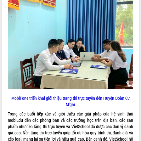
Rà soát, hoàn thiện hệ thống thiết chế
văn hóa, thể thao đáp ứng yêu cầu
phát triển mới
Thường trực HĐND tỉnh Đắk Lắk gặp
mặt Đoàn chuyên gia y tế TP. Hồ Chí
Minh
LIÊN KẾT WEB
Lễ truy điệu và an táng hài cốt liệt sĩ
tại Nghĩa trang Liệt sĩ xã Sơn Hòa
Bàn giải pháp tháo gỡ khó khăn trong
xuất khẩu sầu riêng và triển khai quy
THỐNG KÊ TRUY CẬP
định EUDR
Thứ trưởng Bộ Nông nghiệp và Môi
Hôm nay:
36132
trường Nguyễn Hoàng Hiệp khảo sát
Tất cả:
66012274
vùng trồng và doanh nghiệp đóng gói
MobiFone triển khai giới thiệu trang thi trực tuyến đến Huyện Đoàn Cư
sầu riêng tại Đắk Lắk
M’gar
Trình diễn nghệ thuật chế biến các
Trong các buổi tiếp xúc và giới thiệu các giải pháp của hệ sinh thái
món ăn từ sầu riêng
mobiEdu đến các phòng ban và các trường học trên địa bàn, các sản
Đắk Lắk công bố Quy hoạch và xúc
phẩm như nền tảng thi trực tuyến và VietSchool đã được các đơn vị đánh
tiến đầu tư tỉnh
giá cao. Nền tảng thi trực tuyến giúp tối ưu hóa quy trình thi, đánh giá và
Ngành cá ngừ Đắk Lắk chủ động thích
xếp loại, mang lại sự tiện lợi và hiệu quả cao. Bên cạnh đó, VietSchool hỗ