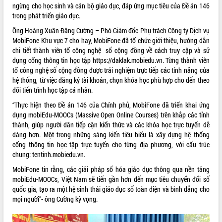
ngừng cho học sinh và cán bộ giáo dục, đáp ứng mục tiêu của Đề án 146
VIDEO
trong phát triển giáo dục.
Ông Hoàng Xuân Đăng Cường – Phó Giám đốc Phụ trách Công ty Dịch vụ
MobiFone Khu vực 7 cho hay, MobiFone đã tổ chức giới thiệu, hướng dẫn
chi tiết thành viên tổ công nghệ số cộng đồng về cách truy cập và sử
dụng cổng thông tin học tập https://daklak.mobiedu.vn. Từng thành viên
tổ công nghệ số cộng đồng được trải nghiệm trực tiếp các tính năng của
hệ thống, từ việc đăng ký tài khoản, chọn khóa học phù hợp cho đến theo
dõi tiến trình học tập cá nhân.
“Thực hiện theo Đề án 146 của Chính phủ, MobiFone đã triển khai ứng
Lễ truy tặng danh hiệu “Bà Mẹ Việt
dụng mobiEdu-MOOCs (Massive Open Online Courses) trên khắp các tỉnh
Nam Anh hùng” và trao Huân chương
thành, giúp người dân tiếp cận kiến thức và các khóa học trực tuyến dễ
Lao động
dàng hơn. Một trong những sáng kiến tiêu biểu là xây dựng hệ thống
cổng thông tin học tập trực tuyến cho từng địa phương, với cấu trúc
UBND tỉnh Đắk Lắk triển khai nhiệm
chung: tentinh.mobiedu.vn.
vụ 6 tháng cuối năm 2026
Kỳ họp thứ Hai, Hội đồng nhân dân
MobiFone tin rằng, các giải pháp số hóa giáo dục thông qua nền tảng
tỉnh khóa XI quyết nghị nhiều nội dung
mobiEdu-MOOCs, Việt Nam sẽ tiến gần hơn đến mục tiêu chuyển đổi số
quan trọng
ALBUM ẢNH
quốc gia, tạo ra một hệ sinh thái giáo dục số toàn diện và bình đẳng cho
mọi người”- ông Cường kỳ vọng.
Bí thư Tỉnh ủy Lương Nguyễn Minh
Triết thăm, tặng quà người có công với
cách mạng