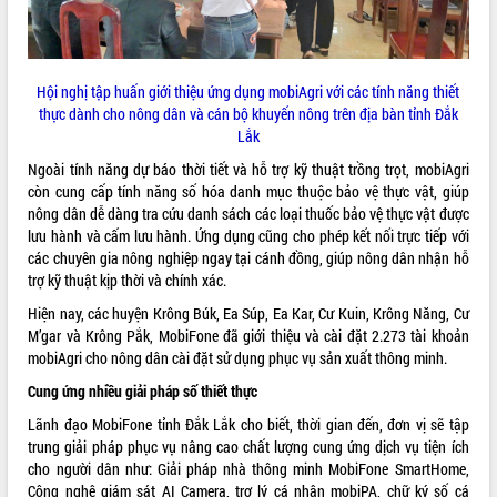
HĐND tỉnh thông qua điều chỉnh Quy
hoạch tỉnh thời kỳ 2021-2030
Hội thảo góp ý hồ sơ điều chỉnh quy
hoạch tỉnh Đắk Lắk thời kỳ 2021-2030,
Hội nghị tập huấn giới thiệu ứng dụng mobiAgri với các tính năng thiết
tầm nhìn đến năm 2050
thực dành cho nông dân và cán bộ khuyến nông trên địa bàn tỉnh Đắk
Nâng cao hiệu quả hoạt động của các
Lắk
doanh nghiệp nhà nước
Ngoài tính năng dự báo thời tiết và hỗ trợ kỹ thuật trồng trọt, mobiAgri
Hội nghị triển khai kết nối mạng
còn cung cấp tính năng số hóa danh mục thuộc bảo vệ thực vật, giúp
truyền số liệu chuyên dùng phục vụ cơ
nông dân dễ dàng tra cứu danh sách các loại thuốc bảo vệ thực vật được
quan Đảng, Nhà nước
lưu hành và cấm lưu hành. Ứng dụng cũng cho phép kết nối trực tiếp với
Lễ phát động chuỗi hoạt động chung
các chuyên gia nông nghiệp ngay tại cánh đồng, giúp nông dân nhận hỗ
tay làm sạch môi trường
trợ kỹ thuật kịp thời và chính xác.
Xã Ea Kar bước chuyển mình trong
Hiện nay, các huyện Krông Búk, Ea Súp, Ea Kar, Cư Kuin, Krông Năng, Cư
công tác cải cách hành chính mô hình
M’gar và Krông Pắk, MobiFone đã giới thiệu và cài đặt 2.273 tài khoản
mới
mobiAgri cho nông dân cài đặt sử dụng phục vụ sản xuất thông minh.
UBND tỉnh họp báo định kỳ tháng 4
năm 2026
Cung ứng nhiều giải pháp số thiết thực
Hội thảo khoa học “Giải pháp thúc đẩy
Lãnh đạo MobiFone tỉnh Đắk Lắk cho biết, thời gian đến, đơn vị sẽ tập
phát triển nền kinh tế xanh tại tỉnh
trung giải pháp phục vụ nâng cao chất lượng cung ứng dịch vụ tiện ích
Đắk Lắk”
cho người dân như: Giải pháp nhà thông minh MobiFone SmartHome,
Tăng cường giám sát, đôn đốc thực
Công nghệ giám sát AI Camera, trợ lý cá nhân mobiPA, chữ ký số cá