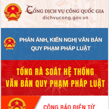
mới
Chuyển đổi số 'mở đường' cho nông
nghiệp Đắk Lắk tăng trưởng bứt phá
Triển khai đồng bộ đo đạc, lập hồ sơ
địa chính, hoàn thiện cơ sở dữ liệu đất
đai
Ứng dụng sinh trắc học - Bước tiến
trong hành trình chuyển đổi số tại Đắk
Lắk
Đắk Lắk nâng cao hiệu quả công tác
Đảng từ Sổ tay đảng viên điện tử
Đắk Lắk đẩy mạnh nuôi biển công
nghệ, hướng tới phát triển thủy sản
bền vững
Tập huấn nâng cao năng lực triển khai
chuyển đổi số cho cán bộ, công chức
cấp xã
Đắk Lắk phát động hưởng ứng Ngày
Quyền của người tiêu dùng Việt Nam
2026