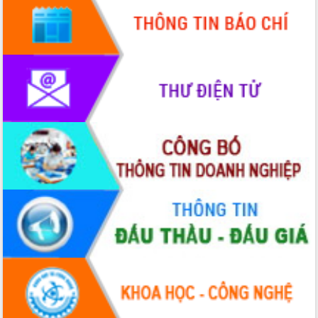
Ngày hội bầu cử đại biểu Quốc hội
khóa XVI và HĐND các cấp nhiệm kỳ
2026-2031
Đảm bảo cuộc bầu cử đại biểu Quốc
hội và đại biểu HĐND các cấp diễn ra
an toàn, hiệu quả, đúng quy định
Thủ tướng Chính phủ Phạm Minh Chính
kiểm tra, chỉ đạo hoàn thành các dự
án cao tốc và thăm khu tái định cư tại
Đắk Lắk
Sôi nổi Hội đua ngựa truyền thống Gò
Thì Thùng mừng Xuân Bính Ngọ 2026
Lãnh đạo tỉnh dâng hương tưởng niệm
tại Đập Đồng Cam đầu Xuân Bính Ngọ
Ngành nông nghiệp phấn đấu tăng
trưởng đạt 5,86% trong năm 2026
UBND tỉnh Đắk Lắk triển khai công tác
quốc phòng, quân sự địa phương năm
2026
Đắk Lắk tập trung toàn lực khắc phục
tồn tại IUU, sẵn sàng làm việc với