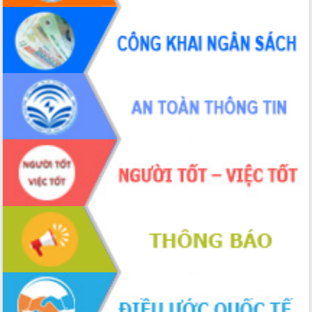
Đoàn thanh tra EC
Chủ tịch UBND tỉnh Tạ Anh Tuấn thăm,
chúc mừng các bệnh viện nhân Ngày
Thầy thuốc Việt Nam
Rộn ràng lễ hội truyền thống Sông
nước Đà Nông lần thứ I năm 2026
Kỳ họp Chuyên đề lần thứ Năm, HĐND
tỉnh Đắk Lắk thông qua các nghị quyết
quan trọng
Thống nhất danh sách giới thiệu ứng
cử đại biểu Quốc hội khoá XVI và đại
biểu HĐND tỉnh Đắk Lắk, nhiệm kỳ
2026-2031
Phát động hai phong trào thi đua quan
trọng trong kỷ nguyên mới
Hội nghị lần thứ tư Ban Chỉ đạo công
tác bầu cử tỉnh Đắk Lắk
Hội nghị Báo cáo viên Trung ương
tháng 01/2026
Phó Thủ tướng Hồ Quốc Dũng đánh giá