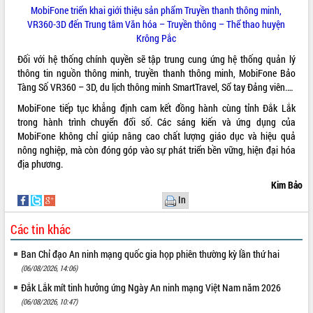
nhanh tiến độ các dự án trọng điểm
MobiFone triển khai giới thiệu sản phẩm Truyền thanh thông minh,
trong Khu kinh tế Nam Phú Yên
VR360-3D đến Trung tâm Văn hóa – Truyền thông – Thể thao huyện
Hòn Yến phát triển du lịch gắn với bảo
Krông Pắc
tồn biển
Đối với hệ thống chính quyền sẽ tập trung cung ứng hệ thống quản lý
Lấy ý kiến điều chỉnh Quy hoạch tỉnh
thông tin nguồn thông minh, truyền thanh thông minh, MobiFone Bảo
Đắk Lắk thời kỳ 2021-2030, tầm nhìn
Tàng Số VR360 – 3D, du lịch thông minh SmartTravel, Sổ tay Đảng viên.…
đến năm 2050
MobiFone tiếp tục khẳng định cam kết đồng hành cùng tỉnh Đắk Lắk
Phát động chiến dịch 30 ngày đêm
trong hành trình chuyển đổi số. Các sáng kiến và ứng dụng của
giải phóng mặt bằng Tuyến đường bộ
MobiFone không chỉ giúp nâng cao chất lượng giáo dục và hiệu quả
ven biển
nông nghiệp, mà còn đóng góp vào sự phát triển bền vững, hiện đại hóa
Đắk Lắk nỗ lực thúc đẩy tăng trưởng
địa phương.
kinh tế từ 10% trở lên trong Quý
II/2026
Kim Bảo
In
Đắk Lắk ký kết thỏa thuận hợp tác về
chuyển đổi số giai đoạn 2026 – 2030
Các tin khác
với Tập đoàn Bưu chính Viễn thông
Việt Nam
Ban Chỉ đạo An ninh mạng quốc gia họp phiên thường kỳ lần thứ hai
Thứ trưởng Bộ Y tế làm việc với tỉnh
(06/08/2026, 14:06)
Đắk Lắk về phát triển nhân lực y tế
cho trạm y tế cấp xã
Đắk Lắk mít tinh hưởng ứng Ngày An ninh mạng Việt Nam năm 2026
(06/08/2026, 10:47)
Du lịch Đắk Lắk nâng tầm trải nghiệm