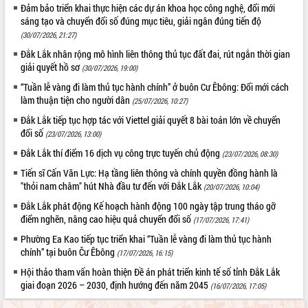
du khách thông qua Hệ thống cơ sở dữ
Đảm bảo triển khai thực hiện các dự án khoa học công nghệ, đổi mới
liệu và Bản đồ số
sáng tạo và chuyển đổi số đúng mục tiêu, giải ngân đúng tiến độ
(30/07/2026, 21:27)
Tập huấn ứng dụng trí tuệ nhân tạo (AI)
trong thương mại điện tử năm 2026
Đắk Lắk nhân rộng mô hình liên thông thủ tục đất đai, rút ngắn thời gian
giải quyết hồ sơ
Đoàn đại biểu Quốc hội tỉnh Đắk Lắk
(30/07/2026, 19:00)
trao đổi thông tin trước Kỳ họp thứ
“Tuần lễ vàng đi làm thủ tục hành chính” ở buôn Cư Êbông: Đổi mới cách
nhất, Quốc hội khóa XVI
làm thuận tiện cho người dân
(25/07/2026, 10:27)
Quyết liệt cải cách hành chính, khơi
Đắk Lắk tiếp tục hợp tác với Viettel giải quyết 8 bài toán lớn về chuyển
thông nguồn lực phát triển
đổi số
(23/07/2026, 13:00)
Nâng cao hiệu lực, hiệu quả HĐND
Đắk Lắk thí điểm 16 dịch vụ công trực tuyến chủ động
(23/07/2026, 08:30)
tỉnh thông qua hiện đại hóa hành chính
Tiến sĩ Cấn Văn Lực: Hạ tầng liên thông và chính quyền đồng hành là
Xã Ea Phê gắn cải cách hành chính với
"thỏi nam châm" hút Nhà đầu tư đến với Đắk Lắk
chuyển đổi số
(20/07/2026, 10:04)
Phó Chủ tịch Thường trực UBND tỉnh
Đắk Lắk phát động Kế hoạch hành động 100 ngày tập trung tháo gỡ
Hồ Thị Nguyên Thảo làm việc tại Trung
điểm nghẽn, nâng cao hiệu quả chuyển đổi số
(17/07/2026, 17:41)
tâm Phục vụ hành chính công xã Ea
Phường Ea Kao tiếp tục triển khai “Tuần lễ vàng đi làm thủ tục hành
Phê
chính” tại buôn Čư Êbông
(17/07/2026, 16:15)
Xây dựng nền hành chính số đồng
Hội thảo tham vấn hoàn thiện Đề án phát triển kinh tế số tỉnh Đắk Lắk
hành cùng nông dân dân, doanh nghiệp
giai đoạn 2026 – 2030, định hướng đến năm 2045
(16/07/2026, 17:05)
Giai đoạn 2026-2030, Đắk Lắk phấn
đấu có 77% xã đạt chuẩn nông thôn