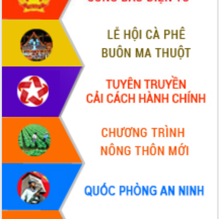
Đẩy mạnh cải cách hành chính, quyết
tâm đạt được mục tiêu tăng trưởng
hai con số trong năm 2026
Tổ chức trang trọng Lễ hội Đền thờ
Lương Văn Chánh năm 2026
Phó Bí thư Tỉnh ủy Đắk Lắk Đỗ Hữu
Huy giữ chức Bí thư Đảng ủy Ủy Ban
Nhân dân tỉnh
Bệnh án điện tử thúc đẩy chuyển đổi
số y tế tại Đắk Lắk
Chuyển đổi số thư viện: Mở rộng
không gian tri thức trong thời đại số
Đánh giá, rút kinh nghiệm công tác tổ
chức diễn tập trước ngày bầu cử
Chương trình “Gặp gỡ hữu nghị –
Friendship Meeting New Year 2026”
Bầu cử Quốc hội và HĐND: Cử tri Đắk
Lắk gửi gắm niềm tin, kỳ vọng vào lá
phiếu
Đắk Lắk sẵn sàng các điều kiện cho