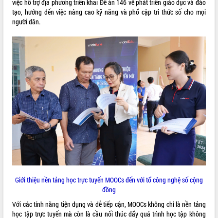
việc hỗ trợ địa phương triển khai Đề án 146 về phát triển giáo dục và đào
tạo, hướng đến việc nâng cao kỹ năng và phổ cập tri thức số cho mọi
ĐIỂM TIN VĂN BẢN
người dân.
QUY HOẠCH - KẾ HOẠCH
Giới thiệu nền tảng học trực tuyến MOOCs đến với tổ công nghệ số cộng
đồng
Với các tính năng tiện dụng và dễ tiếp cận, MOOCs không chỉ là nền tảng
học tập trực tuyến mà còn là cầu nối thúc đẩy quá trình học tập không