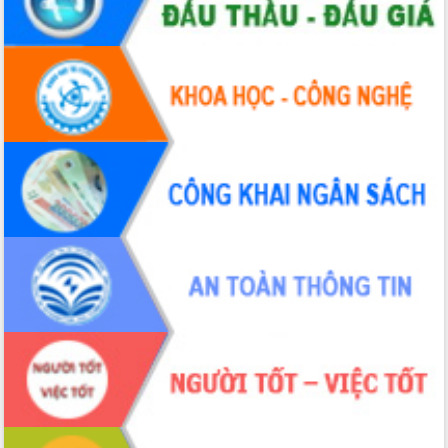
Hội thảo khoa học “Giải pháp thúc đẩy
phát triển nền kinh tế xanh tại tỉnh
Đắk Lắk”
Tăng cường giám sát, đôn đốc thực
hiện nhiệm vụ quản lý tài sản công
hàng tuần
Tháo gỡ những vướng mắc, đẩy mạnh
công tác cải cách thủ tục hành chính
tại Trung tâm Phục vụ hành chính
công tỉnh
Đắk Lắk: Tôn vinh 46 giải pháp tại Hội
thi Sáng tạo Kỹ thuật 2024 - 2025
Đắk Lắk rà soát, điều chỉnh Đề án 190
về phát triển nuôi trồng thủy sản
Phó Chủ tịch UBND tỉnh Đắk Lắk
Trương Công Thái kiểm tra thực địa
Dự án cao tốc Khánh Hòa - Buôn Ma
Thuột
Định vị cà phê Việt Nam như một “di
sản sống” trong dòng chảy toàn cầu