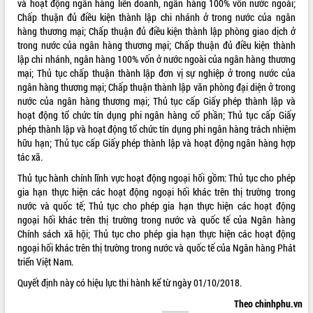
và hoạt động ngân hàng liên doanh, ngân hàng 100% vốn nước ngoài;
Chấp thuận đủ điều kiện thành lập chi nhánh ở trong nước của ngân
ĐIỂM TIN VĂN BẢN
hàng thương mại; Chấp thuận đủ điều kiện thành lập phòng giao dịch ở
trong nước của ngân hàng thương mại; Chấp thuận đủ điều kiện thành
QUY HOẠCH - KẾ HOẠCH
lập chi nhánh, ngân hàng 100% vốn ở nước ngoài của ngân hàng thương
mại; Thủ tục chấp thuận thành lập đơn vị sự nghiệp ở trong nước của
ngân hàng thương mại; Chấp thuận thành lập văn phòng đại diện ở trong
nước của ngân hàng thương mại; Thủ tục cấp Giấy phép thành lập và
hoạt động tổ chức tín dụng phi ngân hàng cổ phần; Thủ tục cấp Giấy
phép thành lập và hoạt động tổ chức tín dụng phi ngân hàng trách nhiệm
hữu hạn; Thủ tục cấp Giấy phép thành lập và hoạt động ngân hàng hợp
tác xã.
Thủ tục hành chính lĩnh vực hoạt động ngoại hối gồm: Thủ tục cho phép
gia hạn thực hiện các hoạt động ngoại hối khác trên thị trường trong
nước và quốc tế; Thủ tục cho phép gia hạn thực hiện các hoạt động
ngoại hối khác trên thị trường trong nước và quốc tế của Ngân hàng
Chính sách xã hội; Thủ tục cho phép gia hạn thực hiện các hoạt động
ngoại hối khác trên thị trường trong nước và quốc tế của Ngân hàng Phát
triển Việt Nam.
Quyết định này có hiệu lực thi hành kể từ ngày 01/10/2018.
Theo chinhphu.vn