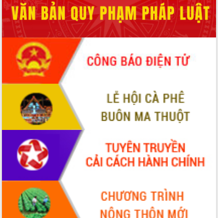
món ăn từ sầu riêng
Đắk Lắk công bố Quy hoạch và xúc
tiến đầu tư tỉnh
Ngành cá ngừ Đắk Lắk chủ động thích
ứng để giữ vững thị trường xuất khẩu
Diễn đàn Kinh tế tư nhân Việt Nam đột
phá cơ chế - Hợp tác công tư
Đề án 06 tạo bước ngoặt đột phá trong
cải cách hành chính tỉnh Đắk Lắk
Kết nối tour, đẩy mạnh chuyển đổi số
để phát triển du lịch Đắk Lắk
Khởi động Dự án Đầu tư xây dựng hạ
tầng kỹ thuật Cụm công nghiệp Tân
Tiến
Gặp mặt các cơ quan báo chí nhân Kỷ
niệm 101 năm Ngày Báo chí Cách
mạng Việt Nam
Đắk Lắk sơ kết 4 năm triển khai thực
hiện Đề án 06 của Chính phủ
Họp báo thông tin về Hội nghị Công bố