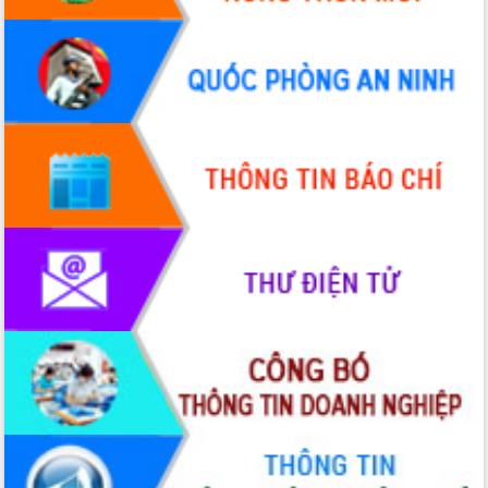
Quy hoạch và Xúc tiến đầu tư tỉnh Đắk
Lắk
Khơi thông điểm nghẽn, đẩy nhanh
giải ngân vốn khắc phục thiên tai
HĐND tỉnh thông qua điều chỉnh Quy
hoạch tỉnh thời kỳ 2021-2030
Hội thảo góp ý hồ sơ điều chỉnh quy
hoạch tỉnh Đắk Lắk thời kỳ 2021-2030,
tầm nhìn đến năm 2050
Nâng cao hiệu quả hoạt động của các
doanh nghiệp nhà nước
Hội nghị triển khai kết nối mạng
truyền số liệu chuyên dùng phục vụ cơ
quan Đảng, Nhà nước
Lễ phát động chuỗi hoạt động chung
tay làm sạch môi trường
Xã Ea Kar bước chuyển mình trong
công tác cải cách hành chính mô hình
mới
UBND tỉnh họp báo định kỳ tháng 4
năm 2026