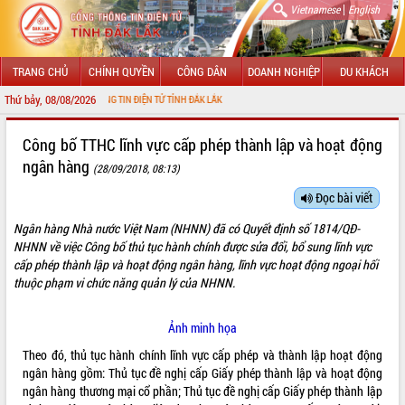
|
Vietnamese
English
TRANG CHỦ
CHÍNH QUYỀN
CÔNG DÂN
DOANH NGHIỆP
DU KHÁCH
Thứ bảy, 08/08/2026
 VỚI CỔNG THÔNG TIN ĐIỆN TỬ TỈNH ĐẮK LẮK
GIỚI THIỆU
Công bố TTHC lĩnh vực cấp phép thành lập và hoạt động
ngân hàng
(28/09/2018, 08:13)
LÃNH ĐẠO UBND TỈNH
Đọc bài viết
TIN TỨC SỰ KIỆN
Ngân hàng Nhà nước Việt Nam (NHNN) đã có Quyết định số 1814/QĐ-
SỞ, BAN, NGÀNH
NHNN về việc Công bố thủ tục hành chính được sửa đổi, bổ sung lĩnh vực
cấp phép thành lập và hoạt động ngân hàng, lĩnh vực hoạt động ngoại hối
UBND CÁC XÃ, PHƯỜNG
thuộc phạm vi chức năng quản lý của NHNN.
THÔNG TIN CHỈ ĐẠO ĐIỀU HÀNH
Ảnh minh họa
Theo đó, thủ tục hành chính lĩnh vực cấp phép và thành lập hoạt động
HỆ THỐNG VĂN BẢN
ngân hàng gồm: Thủ tục đề nghị cấp Giấy phép thành lập và hoạt động
ngân hàng thương mại cổ phần; Thủ tục đề nghị cấp Giấy phép thành lập
VĂN BẢN HĐND TỈNH