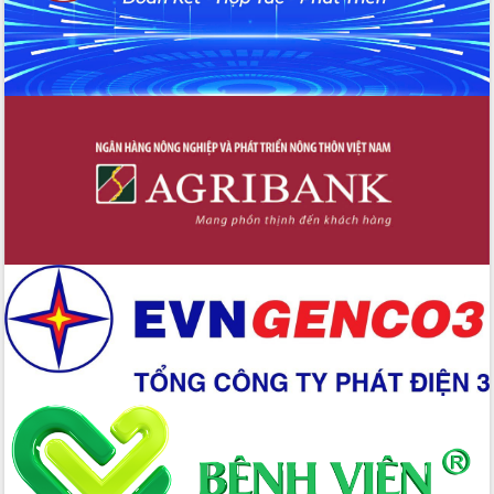
Thứ trưởng Bộ Y tế làm việc với tỉnh
Đắk Lắk về phát triển nhân lực y tế
cho trạm y tế cấp xã
Du lịch Đắk Lắk nâng tầm trải nghiệm
du khách thông qua Hệ thống cơ sở dữ
liệu và Bản đồ số
Tập huấn ứng dụng trí tuệ nhân tạo (AI)
trong thương mại điện tử năm 2026
Đoàn đại biểu Quốc hội tỉnh Đắk Lắk
trao đổi thông tin trước Kỳ họp thứ
nhất, Quốc hội khóa XVI
Quyết liệt cải cách hành chính, khơi
thông nguồn lực phát triển
Nâng cao hiệu lực, hiệu quả HĐND
tỉnh thông qua hiện đại hóa hành chính
Xã Ea Phê gắn cải cách hành chính với
chuyển đổi số
Phó Chủ tịch Thường trực UBND tỉnh
Hồ Thị Nguyên Thảo làm việc tại Trung
tâm Phục vụ hành chính công xã Ea
Phê