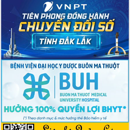
cấp xã
Đắk Lắk phát động hưởng ứng Ngày
Quyền của người tiêu dùng Việt Nam
2026
Đẩy mạnh cải cách hành chính, quyết
tâm đạt được mục tiêu tăng trưởng
hai con số trong năm 2026
Tổ chức trang trọng Lễ hội Đền thờ
Lương Văn Chánh năm 2026
Phó Bí thư Tỉnh ủy Đắk Lắk Đỗ Hữu
Huy giữ chức Bí thư Đảng ủy Ủy Ban
Nhân dân tỉnh
Bệnh án điện tử thúc đẩy chuyển đổi
số y tế tại Đắk Lắk
Chuyển đổi số thư viện: Mở rộng
không gian tri thức trong thời đại số
Đánh giá, rút kinh nghiệm công tác tổ
chức diễn tập trước ngày bầu cử
Chương trình “Gặp gỡ hữu nghị –
Friendship Meeting New Year 2026”