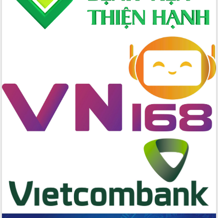
Xây dựng nền hành chính số đồng
hành cùng nông dân dân, doanh nghiệp
Giai đoạn 2026-2030, Đắk Lắk phấn
đấu có 77% xã đạt chuẩn nông thôn
mới
Chuyển đổi số 'mở đường' cho nông
nghiệp Đắk Lắk tăng trưởng bứt phá
Triển khai đồng bộ đo đạc, lập hồ sơ
địa chính, hoàn thiện cơ sở dữ liệu đất
đai
Ứng dụng sinh trắc học - Bước tiến
trong hành trình chuyển đổi số tại Đắk
Lắk
Đắk Lắk nâng cao hiệu quả công tác
Đảng từ Sổ tay đảng viên điện tử
Đắk Lắk đẩy mạnh nuôi biển công
nghệ, hướng tới phát triển thủy sản
bền vững
Tập huấn nâng cao năng lực triển khai
chuyển đổi số cho cán bộ, công chức