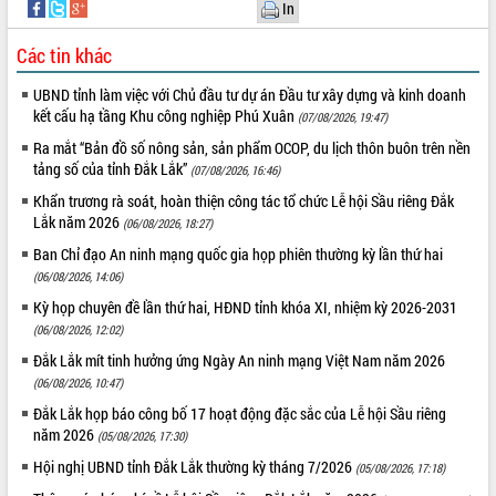
In
VIDEO
Các tin khác
UBND tỉnh làm việc với Chủ đầu tư dự án Đầu tư xây dựng và kinh doanh
kết cấu hạ tầng Khu công nghiệp Phú Xuân
(07/08/2026, 19:47)
Ra mắt “Bản đồ số nông sản, sản phẩm OCOP, du lịch thôn buôn trên nền
tảng số của tỉnh Đắk Lắk”
(07/08/2026, 16:46)
Khẩn trương rà soát, hoàn thiện công tác tổ chức Lễ hội Sầu riêng Đắk
Lắk năm 2026
(06/08/2026, 18:27)
Khám bệnh, cấp phát thuốc miễn phí
Ban Chỉ đạo An ninh mạng quốc gia họp phiên thường kỳ lần thứ hai
và tặng quà người dân xã Cư Pui
(06/08/2026, 14:06)
Hội nghị UBND tỉnh Đắk Lắk thường kỳ
Kỳ họp chuyên đề lần thứ hai, HĐND tỉnh khóa XI, nhiệm kỳ 2026-2031
tháng 7/2026
(06/08/2026, 12:02)
Lễ truy tặng danh hiệu “Bà Mẹ Việt
Đắk Lắk mít tinh hưởng ứng Ngày An ninh mạng Việt Nam năm 2026
Nam Anh hùng” và trao Huân chương
(06/08/2026, 10:47)
Lao động
Đắk Lắk họp báo công bố 17 hoạt động đặc sắc của Lễ hội Sầu riêng
ALBUM ẢNH
UBND tỉnh Đắk Lắk triển khai nhiệm
năm 2026
(05/08/2026, 17:30)
vụ 6 tháng cuối năm 2026
Hội nghị UBND tỉnh Đắk Lắk thường kỳ tháng 7/2026
(05/08/2026, 17:18)
Kỳ họp thứ Hai, Hội đồng nhân dân
tỉnh khóa XI quyết nghị nhiều nội dung