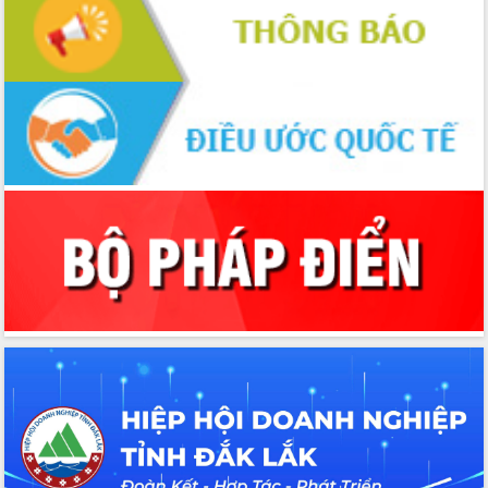
Xây dựng nông thôn mới: Nâng cao đời
sống người dân từ những mô hình thiết
thực
Quyết liệt tháo gỡ vướng mắc, đẩy
nhanh tiến độ các dự án trọng điểm
trong Khu kinh tế Nam Phú Yên
Hòn Yến phát triển du lịch gắn với bảo
tồn biển
Lấy ý kiến điều chỉnh Quy hoạch tỉnh
Đắk Lắk thời kỳ 2021-2030, tầm nhìn
đến năm 2050
Phát động chiến dịch 30 ngày đêm
giải phóng mặt bằng Tuyến đường bộ
ven biển
Đắk Lắk nỗ lực thúc đẩy tăng trưởng
kinh tế từ 10% trở lên trong Quý
II/2026
Đắk Lắk ký kết thỏa thuận hợp tác về
chuyển đổi số giai đoạn 2026 – 2030
với Tập đoàn Bưu chính Viễn thông
Việt Nam