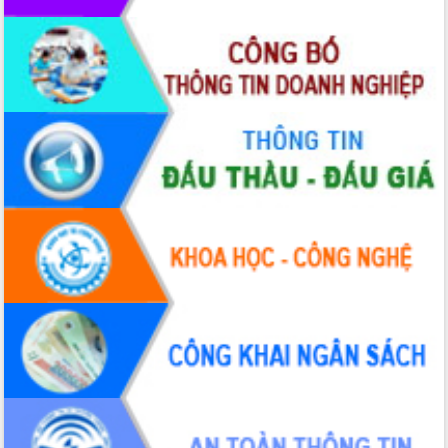
Hội thảo khoa học “Giải pháp thúc đẩy
phát triển nền kinh tế xanh tại tỉnh
Đắk Lắk”
Tăng cường giám sát, đôn đốc thực
hiện nhiệm vụ quản lý tài sản công
hàng tuần
Tháo gỡ những vướng mắc, đẩy mạnh
công tác cải cách thủ tục hành chính
tại Trung tâm Phục vụ hành chính
công tỉnh
Đắk Lắk: Tôn vinh 46 giải pháp tại Hội
thi Sáng tạo Kỹ thuật 2024 - 2025
Đắk Lắk rà soát, điều chỉnh Đề án 190
về phát triển nuôi trồng thủy sản
Phó Chủ tịch UBND tỉnh Đắk Lắk
Trương Công Thái kiểm tra thực địa
Dự án cao tốc Khánh Hòa - Buôn Ma
Thuột
Định vị cà phê Việt Nam như một “di
sản sống” trong dòng chảy toàn cầu