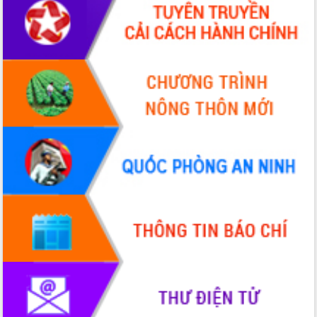
Quy hoạch và Xúc tiến đầu tư tỉnh Đắk
Lắk
Khơi thông điểm nghẽn, đẩy nhanh
giải ngân vốn khắc phục thiên tai
HĐND tỉnh thông qua điều chỉnh Quy
hoạch tỉnh thời kỳ 2021-2030
Hội thảo góp ý hồ sơ điều chỉnh quy
hoạch tỉnh Đắk Lắk thời kỳ 2021-2030,
tầm nhìn đến năm 2050
Nâng cao hiệu quả hoạt động của các
doanh nghiệp nhà nước
Hội nghị triển khai kết nối mạng
truyền số liệu chuyên dùng phục vụ cơ
quan Đảng, Nhà nước
Lễ phát động chuỗi hoạt động chung
tay làm sạch môi trường
Xã Ea Kar bước chuyển mình trong
công tác cải cách hành chính mô hình
mới
UBND tỉnh họp báo định kỳ tháng 4
năm 2026