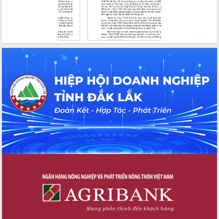
Xây dựng nền hành chính số đồng
hành cùng nông dân dân, doanh nghiệp
Giai đoạn 2026-2030, Đắk Lắk phấn
đấu có 77% xã đạt chuẩn nông thôn
mới
Chuyển đổi số 'mở đường' cho nông
nghiệp Đắk Lắk tăng trưởng bứt phá
Triển khai đồng bộ đo đạc, lập hồ sơ
địa chính, hoàn thiện cơ sở dữ liệu đất
đai
Ứng dụng sinh trắc học - Bước tiến
trong hành trình chuyển đổi số tại Đắk
Lắk
Đắk Lắk nâng cao hiệu quả công tác
Đảng từ Sổ tay đảng viên điện tử
Đắk Lắk đẩy mạnh nuôi biển công
nghệ, hướng tới phát triển thủy sản
bền vững
Tập huấn nâng cao năng lực triển khai
chuyển đổi số cho cán bộ, công chức