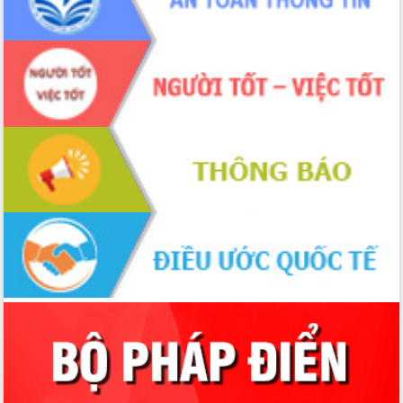
Xây dựng nông thôn mới: Nâng cao đời
sống người dân từ những mô hình thiết
thực
Quyết liệt tháo gỡ vướng mắc, đẩy
nhanh tiến độ các dự án trọng điểm
trong Khu kinh tế Nam Phú Yên
Hòn Yến phát triển du lịch gắn với bảo
tồn biển
Lấy ý kiến điều chỉnh Quy hoạch tỉnh
Đắk Lắk thời kỳ 2021-2030, tầm nhìn
đến năm 2050
Phát động chiến dịch 30 ngày đêm
giải phóng mặt bằng Tuyến đường bộ
ven biển
Đắk Lắk nỗ lực thúc đẩy tăng trưởng
kinh tế từ 10% trở lên trong Quý
II/2026
Đắk Lắk ký kết thỏa thuận hợp tác về
chuyển đổi số giai đoạn 2026 – 2030
với Tập đoàn Bưu chính Viễn thông
Việt Nam