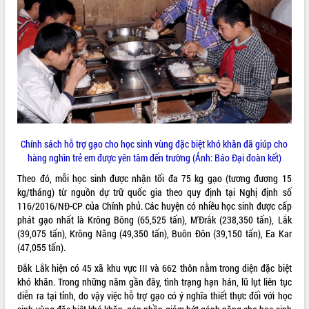
ĐIỂM TIN VĂN BẢN
QUY HOẠCH - KẾ HOẠCH
Chính sách hỗ trợ gạo cho học sinh vùng đặc biệt khó khăn đã giúp cho
hàng nghìn trẻ em được yên tâm đến trường (Ảnh: Báo Đại đoàn kết)
Theo đó, mỗi học sinh được nhận tối đa 75 kg gạo (tương đương 15
kg/tháng) từ nguồn dự trữ quốc gia theo quy định tại Nghị định số
116/2016/NĐ-CP của Chính phủ. Các huyện có nhiều học sinh được cấp
phát gạo nhất là Krông Bông (65,525 tấn), M'Đrắk (238,350 tấn), Lắk
(39,075 tấn), Krông Năng (49,350 tấn), Buôn Đôn (39,150 tấn), Ea Kar
(47,055 tấn).
Đắk Lắk hiện có 45 xã khu vực III và 662 thôn nằm trong diện đặc biệt
khó khăn. Trong những năm gần đây, tình trạng hạn hán, lũ lụt liên tục
diễn ra tại tỉnh, do vậy việc hỗ trợ gạo có ý nghĩa thiết thực đối với học