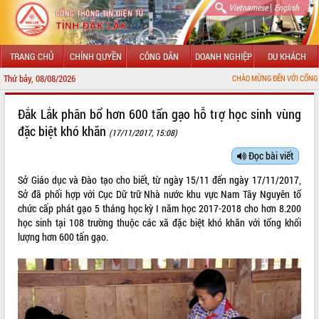
|
Vietnamese
English
TRANG CHỦ
CHÍNH QUYỀN
CÔNG DÂN
DOANH NGHIỆP
DU KHÁCH
Thứ bảy, 08/08/2026
CHÀO MỪNG ĐẾN VỚI CỔNG THÔNG TIN ĐIỆ
GIỚI THIỆU
Đắk Lắk phân bổ hơn 600 tấn gạo hỗ trợ học sinh vùng
đặc biệt khó khăn
(17/11/2017, 15:08)
LÃNH ĐẠO UBND TỈNH
Đọc bài viết
TIN TỨC SỰ KIỆN
Sở Giáo dục và Đào tạo cho biết, từ ngày 15/11 đến ngày 17/11/2017,
SỞ, BAN, NGÀNH
Sở đã phối hợp với Cục Dữ trữ Nhà nước khu vực Nam Tây Nguyên tổ
chức cấp phát gạo 5 tháng học kỳ I năm học 2017-2018 cho hơn 8.200
UBND CÁC XÃ, PHƯỜNG
học sinh tại 108 trường thuộc các xã đặc biệt khó khăn với tổng khối
lượng hơn 600 tấn gạo.
THÔNG TIN CHỈ ĐẠO ĐIỀU HÀNH
HỆ THỐNG VĂN BẢN
VĂN BẢN HĐND TỈNH