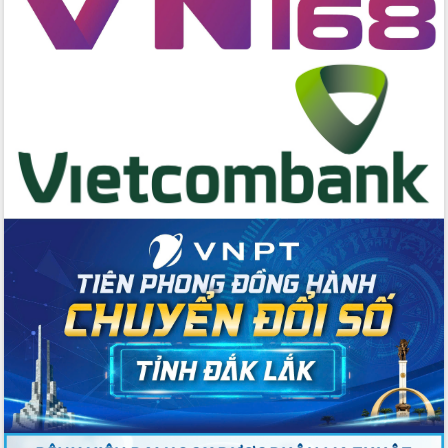
Bầu cử Quốc hội và HĐND: Cử tri Đắk
Lắk gửi gắm niềm tin, kỳ vọng vào lá
phiếu
Đắk Lắk sẵn sàng các điều kiện cho
Ngày hội bầu cử đại biểu Quốc hội
khóa XVI và HĐND các cấp nhiệm kỳ
2026-2031
Đảm bảo cuộc bầu cử đại biểu Quốc
hội và đại biểu HĐND các cấp diễn ra
an toàn, hiệu quả, đúng quy định
Thủ tướng Chính phủ Phạm Minh Chính
kiểm tra, chỉ đạo hoàn thành các dự
án cao tốc và thăm khu tái định cư tại
Đắk Lắk
Sôi nổi Hội đua ngựa truyền thống Gò
Thì Thùng mừng Xuân Bính Ngọ 2026
Lãnh đạo tỉnh dâng hương tưởng niệm
tại Đập Đồng Cam đầu Xuân Bính Ngọ
Ngành nông nghiệp phấn đấu tăng
trưởng đạt 5,86% trong năm 2026
UBND tỉnh Đắk Lắk triển khai công tác