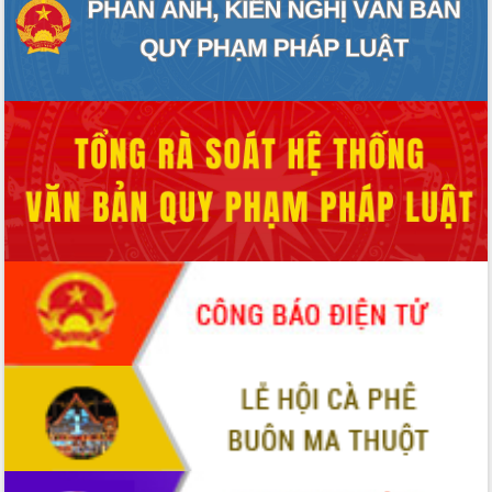
món ăn từ sầu riêng
Đắk Lắk công bố Quy hoạch và xúc
tiến đầu tư tỉnh
Ngành cá ngừ Đắk Lắk chủ động thích
ứng để giữ vững thị trường xuất khẩu
Diễn đàn Kinh tế tư nhân Việt Nam đột
phá cơ chế - Hợp tác công tư
Đề án 06 tạo bước ngoặt đột phá trong
cải cách hành chính tỉnh Đắk Lắk
Kết nối tour, đẩy mạnh chuyển đổi số
để phát triển du lịch Đắk Lắk
Khởi động Dự án Đầu tư xây dựng hạ
tầng kỹ thuật Cụm công nghiệp Tân
Tiến
Gặp mặt các cơ quan báo chí nhân Kỷ
niệm 101 năm Ngày Báo chí Cách
mạng Việt Nam
Đắk Lắk sơ kết 4 năm triển khai thực
hiện Đề án 06 của Chính phủ
Họp báo thông tin về Hội nghị Công bố