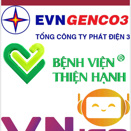
cấp xã
Đắk Lắk phát động hưởng ứng Ngày
Quyền của người tiêu dùng Việt Nam
2026
Đẩy mạnh cải cách hành chính, quyết
tâm đạt được mục tiêu tăng trưởng
hai con số trong năm 2026
Tổ chức trang trọng Lễ hội Đền thờ
Lương Văn Chánh năm 2026
Phó Bí thư Tỉnh ủy Đắk Lắk Đỗ Hữu
Huy giữ chức Bí thư Đảng ủy Ủy Ban
Nhân dân tỉnh
Bệnh án điện tử thúc đẩy chuyển đổi
số y tế tại Đắk Lắk
Chuyển đổi số thư viện: Mở rộng
không gian tri thức trong thời đại số
Đánh giá, rút kinh nghiệm công tác tổ
chức diễn tập trước ngày bầu cử
Chương trình “Gặp gỡ hữu nghị –
Friendship Meeting New Year 2026”