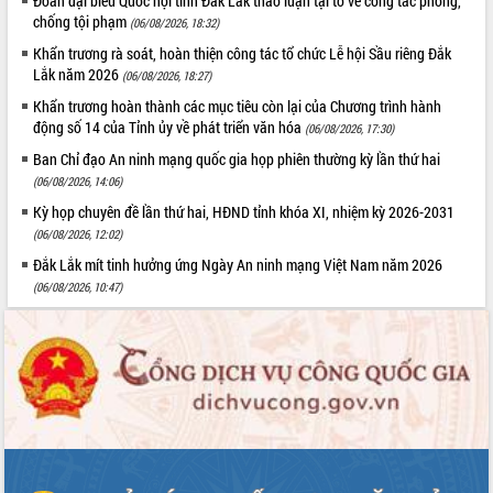
Đoàn đại biểu Quốc hội tỉnh Đắk Lắk thảo luận tại tổ về công tác phòng,
quan trọng
chống tội phạm
(06/08/2026, 18:32)
Bí thư Tỉnh ủy Lương Nguyễn Minh
Khẩn trương rà soát, hoàn thiện công tác tổ chức Lễ hội Sầu riêng Đắk
Triết thăm, tặng quà người có công với
Lắk năm 2026
(06/08/2026, 18:27)
cách mạng
Khẩn trương hoàn thành các mục tiêu còn lại của Chương trình hành
Rà soát, hoàn thiện hệ thống thiết chế
động số 14 của Tỉnh ủy về phát triển văn hóa
(06/08/2026, 17:30)
văn hóa, thể thao đáp ứng yêu cầu
LIÊN KẾT WEB
Ban Chỉ đạo An ninh mạng quốc gia họp phiên thường kỳ lần thứ hai
phát triển mới
(06/08/2026, 14:06)
Thường trực HĐND tỉnh Đắk Lắk gặp
Kỳ họp chuyên đề lần thứ hai, HĐND tỉnh khóa XI, nhiệm kỳ 2026-2031
mặt Đoàn chuyên gia y tế TP. Hồ Chí
Minh
(06/08/2026, 12:02)
THỐNG KÊ TRUY CẬP
Lễ truy điệu và an táng hài cốt liệt sĩ
Đắk Lắk mít tinh hưởng ứng Ngày An ninh mạng Việt Nam năm 2026
tại Nghĩa trang Liệt sĩ xã Sơn Hòa
Hôm nay:
19689
(06/08/2026, 10:47)
Bàn giải pháp tháo gỡ khó khăn trong
Tất cả:
66065012
xuất khẩu sầu riêng và triển khai quy
định EUDR
Thứ trưởng Bộ Nông nghiệp và Môi
trường Nguyễn Hoàng Hiệp khảo sát
vùng trồng và doanh nghiệp đóng gói
sầu riêng tại Đắk Lắk
Trình diễn nghệ thuật chế biến các