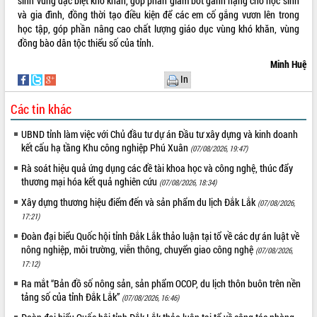
sinh vùng đặc biệt khó khăn, góp phần giảm bớt gánh nặng cho học sinh
và gia đình, đồng thời tạo điều kiện để các em cố gắng vươn lên trong
VIDEO
học tập, góp phần nâng cao chất lượng giáo dục vùng khó khăn, vùng
đồng bào dân tộc thiểu số của tỉnh.
Minh Huệ
In
Các tin khác
UBND tỉnh làm việc với Chủ đầu tư dự án Đầu tư xây dựng và kinh doanh
kết cấu hạ tầng Khu công nghiệp Phú Xuân
(07/08/2026, 19:47)
Khám bệnh, cấp phát thuốc miễn phí
Rà soát hiệu quả ứng dụng các đề tài khoa học và công nghệ, thúc đẩy
và tặng quà người dân xã Cư Pui
thương mại hóa kết quả nghiên cứu
(07/08/2026, 18:34)
Hội nghị UBND tỉnh Đắk Lắk thường kỳ
Xây dựng thương hiệu điểm đến và sản phẩm du lịch Đắk Lắk
(07/08/2026,
tháng 7/2026
17:21)
Lễ truy tặng danh hiệu “Bà Mẹ Việt
Đoàn đại biểu Quốc hội tỉnh Đắk Lắk thảo luận tại tổ về các dự án luật về
Nam Anh hùng” và trao Huân chương
nông nghiệp, môi trường, viễn thông, chuyển giao công nghệ
(07/08/2026,
Lao động
17:12)
ALBUM ẢNH
UBND tỉnh Đắk Lắk triển khai nhiệm
Ra mắt “Bản đồ số nông sản, sản phẩm OCOP, du lịch thôn buôn trên nền
vụ 6 tháng cuối năm 2026
tảng số của tỉnh Đắk Lắk”
(07/08/2026, 16:46)
Kỳ họp thứ Hai, Hội đồng nhân dân
tỉnh khóa XI quyết nghị nhiều nội dung