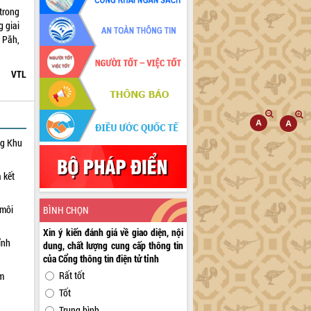
 trong
g giai
ư Păh,
VTL
ng Khu
 kết
 môi
BÌNH CHỌN
Xin ý kiến đánh giá về giao diện, nội
ỉnh
dung, chất lượng cung cấp thông tin
của Cổng thông tin điện tử tỉnh
Rất tốt
ạm
Tốt
Trung bình