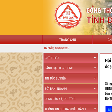
TRANG CHỦ
CH
Thứ bảy, 08/08/2026
GIỚI THIỆU
Hội
đoạ
LÃNH ĐẠO UBND TỈNH
TIN TỨC SỰ KIỆN
Sáng 
UBND
SỞ, BAN, NGÀNH
bền 
Bộ Th
UBND CÁC XÃ, PHƯỜNG
THÔNG TIN CHỈ ĐẠO ĐIỀU HÀNH