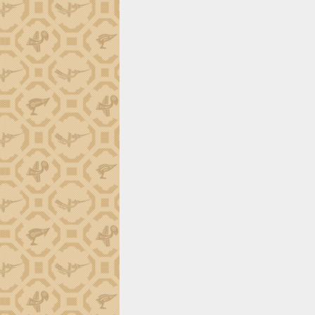
trường Nguyễn Hoàng Hiệp khảo sát
vùng trồng và doanh nghiệp đóng gói
sầu riêng tại Đắk Lắk
Trình diễn nghệ thuật chế biến các
món ăn từ sầu riêng
Đắk Lắk công bố Quy hoạch và xúc
tiến đầu tư tỉnh
Ngành cá ngừ Đắk Lắk chủ động thích
ứng để giữ vững thị trường xuất khẩu
Diễn đàn Kinh tế tư nhân Việt Nam đột
phá cơ chế - Hợp tác công tư
Đề án 06 tạo bước ngoặt đột phá trong
cải cách hành chính tỉnh Đắk Lắk
Kết nối tour, đẩy mạnh chuyển đổi số
để phát triển du lịch Đắk Lắk
Khởi động Dự án Đầu tư xây dựng hạ
tầng kỹ thuật Cụm công nghiệp Tân
Tiến
Gặp mặt các cơ quan báo chí nhân Kỷ
niệm 101 năm Ngày Báo chí Cách
mạng Việt Nam