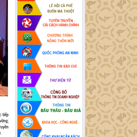
 tiếp
vững;
ruyền
.