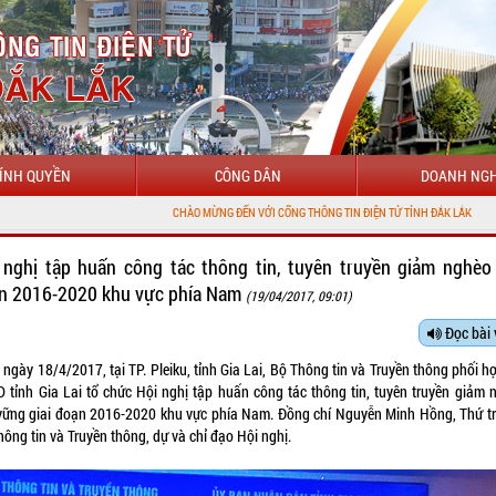
ÍNH QUYỀN
CÔNG DÂN
DOANH NGH
CHÀO MỪNG ĐẾN VỚI CỔNG THÔNG TIN ĐIỆN TỬ TỈNH ĐẮK LẮK
 nghị tập huấn công tác thông tin, tuyên truyền giảm nghèo 
n 2016-2020 khu vực phía Nam
(19/04/2017, 09:01)
Đọc bài 
ngày 18/4/2017, tại TP. Pleiku, tỉnh Gia Lai, Bộ Thông tin và Truyền thông phối h
 tỉnh Gia Lai tổ chức Hội nghị tập huấn công tác thông tin, tuyên truyền giảm 
vững giai đoạn 2016-2020 khu vực phía Nam. Đồng chí Nguyễn Minh Hồng, Thứ t
ông tin và Truyền thông, dự và chỉ đạo Hội nghị.