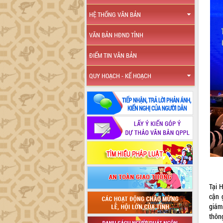
HỆ THỐNG VĂN BẢN
VĂN BẢN HĐND TỈNH
ĐIỂM TIN VĂN BẢN
QUY HOẠCH - KẾ HOẠCH
Tại 
cận 
giám
thôn