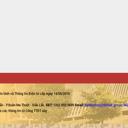
n hình và Thông tin Điện tử cấp ngày 14/05/2010
ẩn - P.Buôn Ma Thuột - Đắk Lắk.
SĐT:
0262.859.9699
Email:
banbientap@daklak.gov.vn ho
lại các thông tin từ Cổng TTĐT này