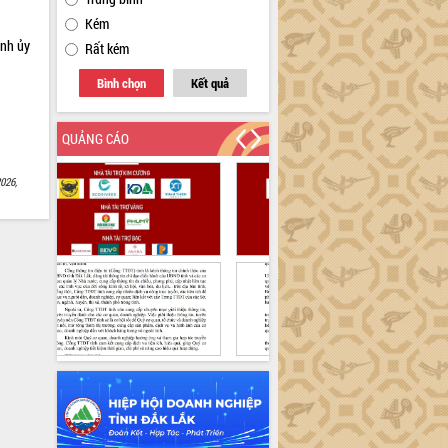
Kém
ỉnh ủy
Rất kém
Bình chọn
Kết quả
QUẢNG CÁO
026,