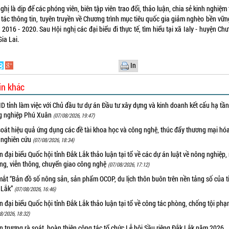
ghị là dịp để các phóng viên, biên tập viên trao đổi, thảo luận, chia sẻ kinh nghiệm
tác thông tin, tuyên truyền về Chương trình mục tiêu quốc gia giảm nghèo bền vữn
2016 - 2020. Sau Hội nghị các đại biểu đi thực tế, tìm hiểu tại xã Ialy - huyện Ch
Gia Lai.
In
in khác
 tỉnh làm việc với Chủ đầu tư dự án Đầu tư xây dựng và kinh doanh kết cấu hạ tầ
g nghiệp Phú Xuân
(07/08/2026, 19:47)
oát hiệu quả ứng dụng các đề tài khoa học và công nghệ, thúc đẩy thương mại hóa
 nghiên cứu
(07/08/2026, 18:34)
 đại biểu Quốc hội tỉnh Đắk Lắk thảo luận tại tổ về các dự án luật về nông nghiệp,
ờng, viễn thông, chuyển giao công nghệ
(07/08/2026, 17:12)
ắt “Bản đồ số nông sản, sản phẩm OCOP, du lịch thôn buôn trên nền tảng số của t
 Lắk”
(07/08/2026, 16:46)
 đại biểu Quốc hội tỉnh Đắk Lắk thảo luận tại tổ về công tác phòng, chống tội ph
8/2026, 18:32)
 trương rà soát, hoàn thiện công tác tổ chức Lễ hội Sầu riêng Đắk Lắk năm 2026