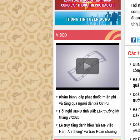
Hội n
công 
đoạn 
tỉnh 
VIDEO
Các t
UBND
côn
Rà s
quả
Đoàn
Khám bệnh, cấp phát thuốc miễn phí
trư
và tặng quà người dân xã Cư Pui
Ra m
Hội nghị UBND tỉnh Đắk Lắk thường kỳ
Đắk
tháng 7/2026
Đoàn
Lễ truy tặng danh hiệu “Bà Mẹ Việt
(06/0
Nam Anh hùng” và trao Huân chương
Lao động
Khẩn