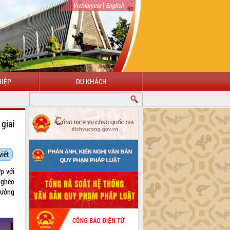
|
Vietnamese
English
IỆP
DU KHÁCH
giai
viết
ợp với
nghèo
rưởng