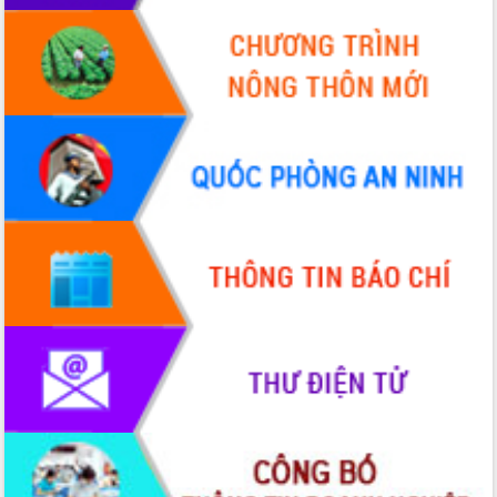
hiện nhiệm vụ quản lý tài sản công
hàng tuần
Tháo gỡ những vướng mắc, đẩy mạnh
công tác cải cách thủ tục hành chính
tại Trung tâm Phục vụ hành chính
công tỉnh
Đắk Lắk: Tôn vinh 46 giải pháp tại Hội
thi Sáng tạo Kỹ thuật 2024 - 2025
Đắk Lắk rà soát, điều chỉnh Đề án 190
về phát triển nuôi trồng thủy sản
Phó Chủ tịch UBND tỉnh Đắk Lắk
Trương Công Thái kiểm tra thực địa
Dự án cao tốc Khánh Hòa - Buôn Ma
Thuột
Định vị cà phê Việt Nam như một “di
sản sống” trong dòng chảy toàn cầu
Xây dựng nông thôn mới: Nâng cao đời
sống người dân từ những mô hình thiết
thực
Quyết liệt tháo gỡ vướng mắc, đẩy