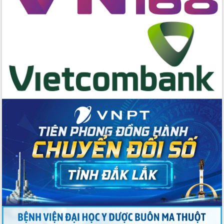
Đoàn thanh tra EC
Chủ tịch UBND tỉnh Tạ Anh Tuấn thăm,
chúc mừng các bệnh viện nhân Ngày
Thầy thuốc Việt Nam
Rộn ràng lễ hội truyền thống Sông
nước Đà Nông lần thứ I năm 2026
Kỳ họp Chuyên đề lần thứ Năm, HĐND
tỉnh Đắk Lắk thông qua các nghị quyết
quan trọng
Thống nhất danh sách giới thiệu ứng
cử đại biểu Quốc hội khoá XVI và đại
biểu HĐND tỉnh Đắk Lắk, nhiệm kỳ
2026-2031
Phát động hai phong trào thi đua quan
trọng trong kỷ nguyên mới
Hội nghị lần thứ tư Ban Chỉ đạo công
tác bầu cử tỉnh Đắk Lắk
Hội nghị Báo cáo viên Trung ương
tháng 01/2026
Phó Thủ tướng Hồ Quốc Dũng đánh giá