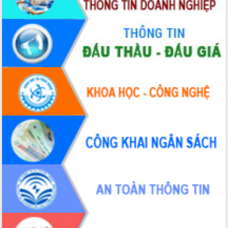
nhanh tiến độ các dự án trọng điểm
trong Khu kinh tế Nam Phú Yên
Hòn Yến phát triển du lịch gắn với bảo
tồn biển
Lấy ý kiến điều chỉnh Quy hoạch tỉnh
Đắk Lắk thời kỳ 2021-2030, tầm nhìn
đến năm 2050
Phát động chiến dịch 30 ngày đêm
giải phóng mặt bằng Tuyến đường bộ
ven biển
Đắk Lắk nỗ lực thúc đẩy tăng trưởng
kinh tế từ 10% trở lên trong Quý
II/2026
Đắk Lắk ký kết thỏa thuận hợp tác về
chuyển đổi số giai đoạn 2026 – 2030
với Tập đoàn Bưu chính Viễn thông
Việt Nam
Thứ trưởng Bộ Y tế làm việc với tỉnh
Đắk Lắk về phát triển nhân lực y tế
cho trạm y tế cấp xã
Du lịch Đắk Lắk nâng tầm trải nghiệm