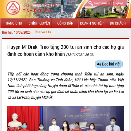
|
Vietnamese
English
TRANG CHỦ
CHÍNH QUYỀN
CÔNG DÂN
DOANH NGHIỆP
DU KHÁCH
Thứ hai, 10/08/2026
TIN ĐIỆN TỬ TỈNH ĐẮK LẮK
GIỚI THIỆU
Huyện M’ Drắk: Trao tặng 200 túi an sinh cho các hộ gia
đình có hoàn cảnh khó khăn
(12/11/2021, 20:02)
LÃNH ĐẠO UBND TỈNH
Đọc bài viết
TIN TỨC SỰ KIỆN
Tiếp nối các hoạt động trong chương trình Triệu túi an sinh, ngày
SỞ, BAN, NGÀNH
12/11/2021, Ban Thường vụ Tỉnh đoàn, Hội Liên hiệp Thanh niên Việt
Nam tỉnh phối hợp cùng Huyện đoàn M'Drắk và các nhà tài trợ trao tặng
UBND CÁC XÃ, PHƯỜNG
200 túi an sinh cho các hộ gia đình có hoàn cảnh khó khăn tại xã Ea Lai
và xã Cư Prao, huyện M’Drắk.
THÔNG TIN CHỈ ĐẠO ĐIỀU HÀNH
HỆ THỐNG VĂN BẢN
VĂN BẢN HĐND TỈNH