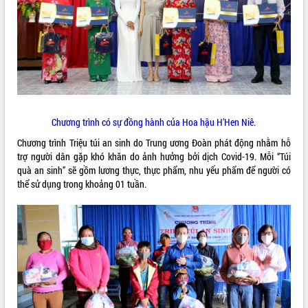
ĐIỂM TIN VĂN BẢN
QUY HOẠCH - KẾ HOẠCH
Chương trình có sự đồng hành của Hoa hậu H’Hen Niê.
Chương trình Triệu túi an sinh do Trung ương Đoàn phát động nhằm hỗ
trợ người dân gặp khó khăn do ảnh hưởng bởi dịch Covid-19. Mỗi “Túi
quà an sinh” sẽ gồm lương thực, thực phẩm, nhu yếu phẩm để người có
thể sử dụng trong khoảng 01 tuần.