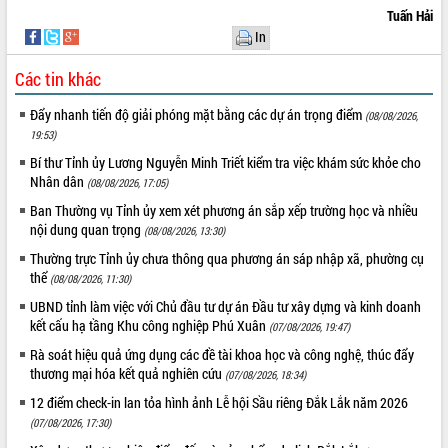
Tuấn Hải
Rà soát, hoàn thiện hệ thống thiết chế
In
văn hóa, thể thao đáp ứng yêu cầu
phát triển mới
Các tin khác
Thường trực HĐND tỉnh Đắk Lắk gặp
THỐNG KÊ TRUY CẬP
mặt Đoàn chuyên gia y tế TP. Hồ Chí
Đẩy nhanh tiến độ giải phóng mặt bằng các dự án trọng điểm
(08/08/2026,
Minh
Hôm nay:
22077
19:53)
Lễ truy điệu và an táng hài cốt liệt sĩ
Tất cả:
66135191
Bí thư Tỉnh ủy Lương Nguyễn Minh Triết kiểm tra việc khám sức khỏe cho
tại Nghĩa trang Liệt sĩ xã Sơn Hòa
Nhân dân
(08/08/2026, 17:05)
Bàn giải pháp tháo gỡ khó khăn trong
Ban Thường vụ Tỉnh ủy xem xét phương án sắp xếp trường học và nhiều
xuất khẩu sầu riêng và triển khai quy
nội dung quan trọng
(08/08/2026, 13:30)
định EUDR
Thường trực Tỉnh ủy chưa thông qua phương án sáp nhập xã, phường cụ
Thứ trưởng Bộ Nông nghiệp và Môi
thể
(08/08/2026, 11:30)
trường Nguyễn Hoàng Hiệp khảo sát
vùng trồng và doanh nghiệp đóng gói
UBND tỉnh làm việc với Chủ đầu tư dự án Đầu tư xây dựng và kinh doanh
sầu riêng tại Đắk Lắk
kết cấu hạ tầng Khu công nghiệp Phú Xuân
(07/08/2026, 19:47)
Trình diễn nghệ thuật chế biến các
Rà soát hiệu quả ứng dụng các đề tài khoa học và công nghệ, thúc đẩy
món ăn từ sầu riêng
thương mại hóa kết quả nghiên cứu
(07/08/2026, 18:34)
Đắk Lắk công bố Quy hoạch và xúc
12 điểm check-in lan tỏa hình ảnh Lễ hội Sầu riêng Đắk Lắk năm 2026
tiến đầu tư tỉnh
(07/08/2026, 17:30)
Ngành cá ngừ Đắk Lắk chủ động thích