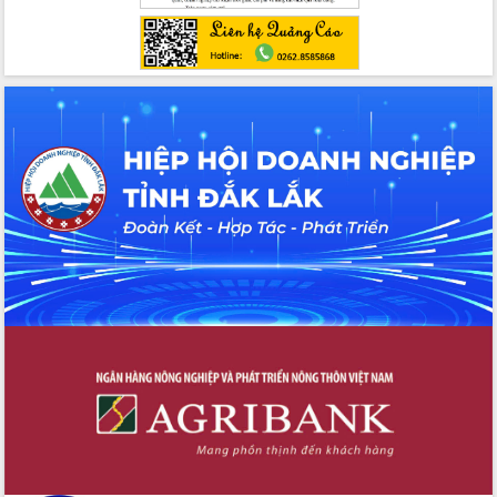
Đẩy mạnh cải cách hành chính, quyết
tâm đạt được mục tiêu tăng trưởng
hai con số trong năm 2026
Tổ chức trang trọng Lễ hội Đền thờ
Lương Văn Chánh năm 2026
Phó Bí thư Tỉnh ủy Đắk Lắk Đỗ Hữu
Huy giữ chức Bí thư Đảng ủy Ủy Ban
Nhân dân tỉnh
Bệnh án điện tử thúc đẩy chuyển đổi
số y tế tại Đắk Lắk
Chuyển đổi số thư viện: Mở rộng
không gian tri thức trong thời đại số
Đánh giá, rút kinh nghiệm công tác tổ
chức diễn tập trước ngày bầu cử
Chương trình “Gặp gỡ hữu nghị –
Friendship Meeting New Year 2026”
Bầu cử Quốc hội và HĐND: Cử tri Đắk
Lắk gửi gắm niềm tin, kỳ vọng vào lá
phiếu
Đắk Lắk sẵn sàng các điều kiện cho