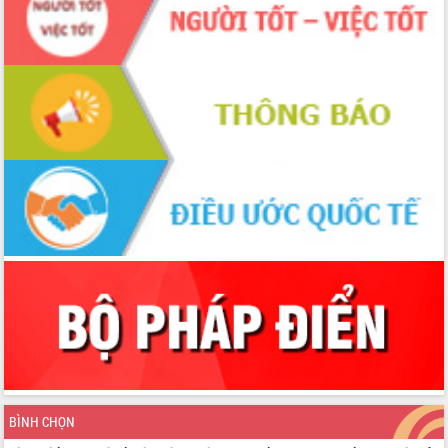
du khách thông qua Hệ thống cơ sở dữ
liệu và Bản đồ số
Tập huấn ứng dụng trí tuệ nhân tạo (AI)
trong thương mại điện tử năm 2026
Đoàn đại biểu Quốc hội tỉnh Đắk Lắk
trao đổi thông tin trước Kỳ họp thứ
nhất, Quốc hội khóa XVI
Quyết liệt cải cách hành chính, khơi
thông nguồn lực phát triển
Nâng cao hiệu lực, hiệu quả HĐND
tỉnh thông qua hiện đại hóa hành chính
Xã Ea Phê gắn cải cách hành chính với
chuyển đổi số
Phó Chủ tịch Thường trực UBND tỉnh
Hồ Thị Nguyên Thảo làm việc tại Trung
tâm Phục vụ hành chính công xã Ea
Phê
Xây dựng nền hành chính số đồng
hành cùng nông dân dân, doanh nghiệp
BÌNH CHỌN
Giai đoạn 2026-2030, Đắk Lắk phấn