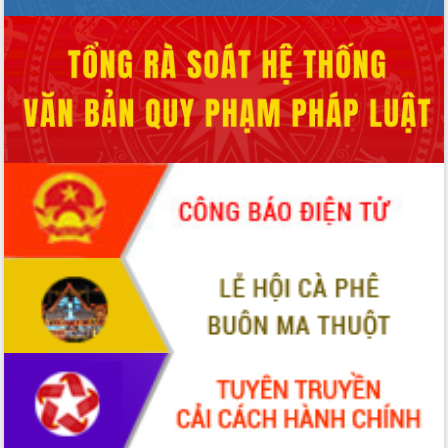
HĐND tỉnh thông qua điều chỉnh Quy
hoạch tỉnh thời kỳ 2021-2030
Hội thảo góp ý hồ sơ điều chỉnh quy
hoạch tỉnh Đắk Lắk thời kỳ 2021-2030,
tầm nhìn đến năm 2050
Nâng cao hiệu quả hoạt động của các
doanh nghiệp nhà nước
Hội nghị triển khai kết nối mạng
truyền số liệu chuyên dùng phục vụ cơ
quan Đảng, Nhà nước
Lễ phát động chuỗi hoạt động chung
tay làm sạch môi trường
Xã Ea Kar bước chuyển mình trong
công tác cải cách hành chính mô hình
mới
UBND tỉnh họp báo định kỳ tháng 4
năm 2026
Hội thảo khoa học “Giải pháp thúc đẩy
phát triển nền kinh tế xanh tại tỉnh
Đắk Lắk”
Tăng cường giám sát, đôn đốc thực