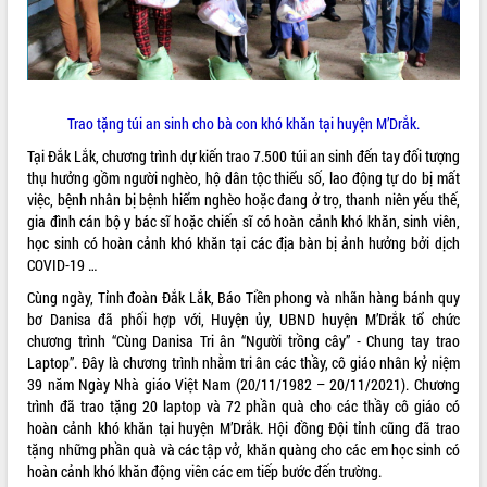
VIDEO
Loading the player...
Trailer Lễ hội Sầu riêng Đắk Lắk năm
Trao tặng túi an sinh cho bà con khó khăn tại huyện M’Drắk.
2026
Khám bệnh, cấp phát thuốc miễn phí
Tại Đắk Lắk, chương trình dự kiến trao 7.500 túi an sinh đến tay đối tượng
và tặng quà người dân xã Cư Pui
thụ hưởng gồm người nghèo, hộ dân tộc thiểu số, lao động tự do bị mất
việc, bệnh nhân bị bệnh hiểm nghèo hoặc đang ở trọ, thanh niên yếu thế,
Hội nghị UBND tỉnh Đắk Lắk thường kỳ
gia đình cán bộ y bác sĩ hoặc chiến sĩ có hoàn cảnh khó khăn, sinh viên,
tháng 7/2026
học sinh có hoàn cảnh khó khăn tại các địa bàn bị ảnh hưởng bởi dịch
Lễ truy tặng danh hiệu “Bà Mẹ Việt
COVID-19 …
ALBUM ẢNH
Nam Anh hùng” và trao Huân chương
Lao động
Cùng ngày, Tỉnh đoàn Đắk Lắk, Báo Tiền phong và nhãn hàng bánh quy
bơ Danisa đã phối hợp với, Huyện ủy, UBND huyện M’Drắk tổ chức
UBND tỉnh Đắk Lắk triển khai nhiệm
chương trình “Cùng Danisa Tri ân “Người trồng cây” - Chung tay trao
vụ 6 tháng cuối năm 2026
Laptop”. Đây là chương trình nhằm tri ân các thầy, cô giáo nhân kỷ niệm
Kỳ họp thứ Hai, Hội đồng nhân dân
39 năm Ngày Nhà giáo Việt Nam (20/11/1982 – 20/11/2021). Chương
tỉnh khóa XI quyết nghị nhiều nội dung
trình đã trao tặng 20 laptop và 72 phần quà cho các thầy cô giáo có
quan trọng
hoàn cảnh khó khăn tại huyện M’Drắk. Hội đồng Đội tỉnh cũng đã trao
Bí thư Tỉnh ủy Lương Nguyễn Minh
tặng những phần quà và các tập vở, khăn quàng cho các em học sinh có
Triết thăm, tặng quà người có công với
hoàn cảnh khó khăn động viên các em tiếp bước đến trường.
cách mạng
LIÊN KẾT WEB