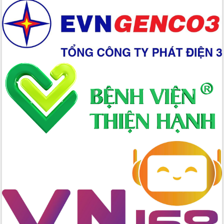
Ngày hội bầu cử đại biểu Quốc hội
khóa XVI và HĐND các cấp nhiệm kỳ
2026-2031
Đảm bảo cuộc bầu cử đại biểu Quốc
hội và đại biểu HĐND các cấp diễn ra
an toàn, hiệu quả, đúng quy định
Thủ tướng Chính phủ Phạm Minh Chính
kiểm tra, chỉ đạo hoàn thành các dự
án cao tốc và thăm khu tái định cư tại
Đắk Lắk
Sôi nổi Hội đua ngựa truyền thống Gò
Thì Thùng mừng Xuân Bính Ngọ 2026
Lãnh đạo tỉnh dâng hương tưởng niệm
tại Đập Đồng Cam đầu Xuân Bính Ngọ
Ngành nông nghiệp phấn đấu tăng
trưởng đạt 5,86% trong năm 2026
UBND tỉnh Đắk Lắk triển khai công tác
quốc phòng, quân sự địa phương năm
2026
Đắk Lắk tập trung toàn lực khắc phục
tồn tại IUU, sẵn sàng làm việc với