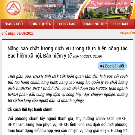
|
Vietnamese
English
TRANG CHỦ
CHÍNH QUYỀN
CÔNG DÂN
DOANH NGHIỆP
DU KHÁCH
Chủ nhật, 09/08/2026
CHÀO MỪNG ĐẾN VỚI CỔNG TH
GIỚI THIỆU
Nâng cao chất lượng dịch vụ trong thực hiện công tác
Bảo hiểm xã hội, Bảo hiểm y tế
(09/11/2021, 08:30)
LÃNH ĐẠO UBND TỈNH
Đọc bài viết
TIN TỨC SỰ KIỆN
Thời gian qua, BHXH tỉnh Đắk Lắk luôn quan tâm đến lĩnh vực cải cách
SỞ, BAN, NGÀNH
thủ tục hành chính,
từng bước nâng cao năng lực quản lý và chất lượng
dịch vụ BHXH, BHYT
từ tỉnh đến cơ sở
. Giai đoạn 2021-2025, toàn ngành
UBND CÁC XÃ, PHƯỜNG
BHXH
phấn đấu
cung ứng dịch vụ công hiện đại, chuyên nghiệp,
hướng
tới sự hài lòng của người dân và doanh nghiệp
.
THÔNG TIN CHỈ ĐẠO ĐIỀU HÀNH
Cải cách thủ tục hành chính
Với phương châm lấy người tham gia, thụ hưởng chính sách BHXH,
HỆ THỐNG VĂN BẢN
BHYT làm trung tâm phục vụ, BHXH tỉnh luôn xác định đổi mới phương
thức hoạt động để phù hợp yêu cầu nhiệm vụ từng giai đoạn. Hướng tới
VĂN BẢN HĐND TỈNH