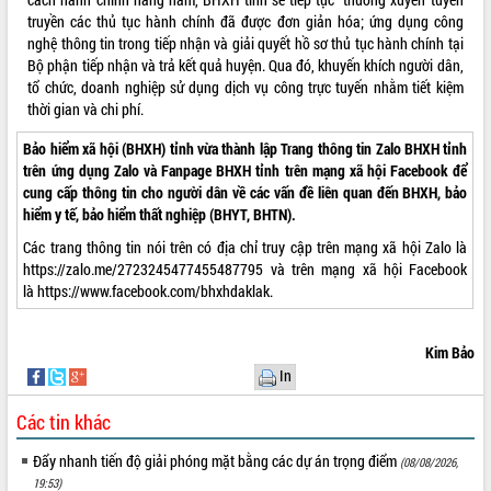
truyền các thủ tục hành chính đã được đơn giản hóa; ứng dụng công
nghệ thông tin trong tiếp nhận và giải quyết hồ sơ thủ tục hành chính tại
Bộ phận tiếp nhận và trả kết quả huyện. Qua đó, khuyến khích người dân,
tổ chức, doanh nghiệp sử dụng dịch vụ công trực tuyến nhằm tiết kiệm
thời gian và chi phí.
Bảo hiểm xã hội (BHXH) tỉnh vừa thành lập Trang thông tin Zalo BHXH tỉnh
trên ứng dụng Zalo và Fanpage BHXH tỉnh trên mạng xã hội Facebook để
cung cấp thông tin cho người dân về các vấn đề liên quan đến BHXH, bảo
hiểm y tế, bảo hiểm thất nghiệp (BHYT, BHTN).
Các trang thông tin nói trên có địa chỉ truy cập trên mạng xã hội Zalo là
https://zalo.me/2723245477455487795
và trên mạng xã hội Facebook
là
https://www.facebook.com/bhxhdaklak
.
Kim Bảo
In
Các tin khác
Đẩy nhanh tiến độ giải phóng mặt bằng các dự án trọng điểm
(08/08/2026,
19:53)