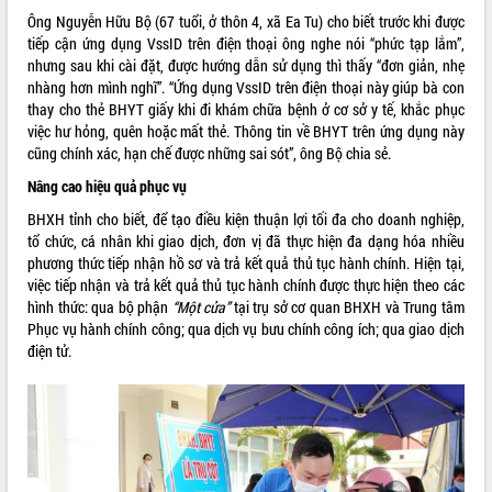
Tất cả:
66102200
Ông Nguyễn Hữu Bộ (67 tuổi, ở thôn 4, xã Ea Tu) cho biết trước khi được
tiếp cận ứng dụng VssID trên điện thoại ông nghe nói “phức tạp lắm”,
nhưng sau khi cài đặt, được hướng dẫn sử dụng thì thấy “đơn giản, nhẹ
nhàng hơn mình nghĩ”. “Ứng dụng VssID trên điện thoại này giúp bà con
thay cho thẻ BHYT giấy khi đi khám chữa bệnh ở cơ sở y tế, khắc phục
việc hư hỏng, quên hoặc mất thẻ. Thông tin về BHYT trên ứng dụng này
cũng chính xác, hạn chế được những sai sót”, ông Bộ chia sẻ.
Nâng cao hiệu quả phục vụ
BHXH tỉnh cho biết, để tạo điều kiện thuận lợi tối đa cho doanh nghiệp,
tổ chức, cá nhân khi giao dịch, đơn vị đã thực hiện đa dạng hóa nhiều
phương thức tiếp nhận hồ sơ và trả kết quả thủ tục hành chính. Hiện tại,
việc tiếp nhận và trả kết quả thủ tục hành chính được thực hiện theo các
hình thức: qua bộ phận
“Một cửa”
tại trụ sở cơ quan BHXH và Trung tâm
Phục vụ hành chính công; qua dịch vụ bưu chính công ích; qua giao dịch
điện tử.