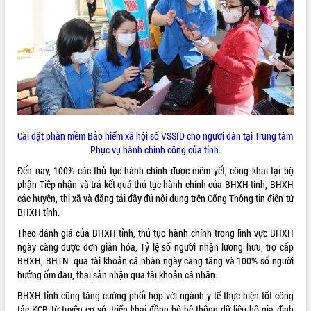
Cài đặt phần mềm Bảo hiểm xã hội số VSSID cho người dân tại Trung tâm
Phục vụ hành chính công của tỉnh.
Đến nay, 100% các thủ tục hành chính được niêm yết, công khai tại bộ
phận Tiếp nhận và trả kết quả thủ tục hành chính của BHXH tỉnh, BHXH
các huyện, thị xã và đăng tải đầy đủ nội dung trên Cổng Thông tin điện tử
BHXH tỉnh.
Theo đánh giá của BHXH tỉnh, thủ tục hành chính trong lĩnh vực BHXH
ngày càng được đơn giản hóa, Tỷ lệ số người nhận lương hưu, trợ cấp
BHXH, BHTN qua tài khoản cá nhân ngày càng tăng và 100% số người
hưởng ốm đau, thai sản nhận qua tài khoản cá nhân.
BHXH tỉnh cũng tăng cường phối hợp với ngành y tế thực hiện tốt công
tác KCB từ tuyến cơ sở, triển khai đồng bộ hệ thống dữ liệu hộ gia đình