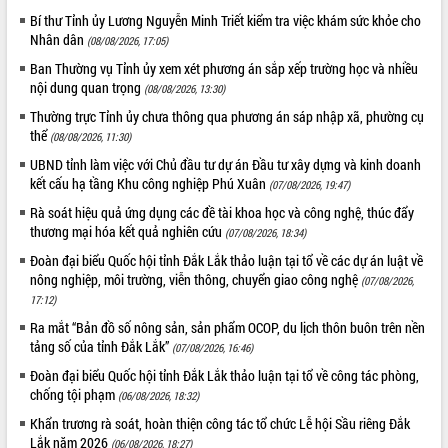
Bí thư Tỉnh ủy Lương Nguyễn Minh Triết kiểm tra việc khám sức khỏe cho
Nhân dân
(08/08/2026, 17:05)
Ban Thường vụ Tỉnh ủy xem xét phương án sắp xếp trường học và nhiều
nội dung quan trọng
(08/08/2026, 13:30)
Thường trực Tỉnh ủy chưa thông qua phương án sáp nhập xã, phường cụ
thể
(08/08/2026, 11:30)
UBND tỉnh làm việc với Chủ đầu tư dự án Đầu tư xây dựng và kinh doanh
kết cấu hạ tầng Khu công nghiệp Phú Xuân
(07/08/2026, 19:47)
Rà soát hiệu quả ứng dụng các đề tài khoa học và công nghệ, thúc đẩy
thương mại hóa kết quả nghiên cứu
(07/08/2026, 18:34)
Đoàn đại biểu Quốc hội tỉnh Đắk Lắk thảo luận tại tổ về các dự án luật về
nông nghiệp, môi trường, viễn thông, chuyển giao công nghệ
(07/08/2026,
17:12)
Ra mắt “Bản đồ số nông sản, sản phẩm OCOP, du lịch thôn buôn trên nền
tảng số của tỉnh Đắk Lắk”
(07/08/2026, 16:46)
Đoàn đại biểu Quốc hội tỉnh Đắk Lắk thảo luận tại tổ về công tác phòng,
chống tội phạm
(06/08/2026, 18:32)
Khẩn trương rà soát, hoàn thiện công tác tổ chức Lễ hội Sầu riêng Đắk
Lắk năm 2026
(06/08/2026, 18:27)