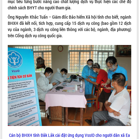
mục tiêu từng bước nâng cao chất lượng dịch vụ thực hiện các chế độ
chính sách BHYT cho người tham gia.
ĐIỂM TIN VĂN BẢN
Ông Nguyễn Khắc Tuấn – Giám đốc Bảo hiểm Xã hội tỉnh cho biết, ngành
QUY HOẠCH - KẾ HOẠCH
BHXH đã kết nối, tích hợp, cung cấp 15 dịch vụ công (bao gồm 12 dịch
vụ của ngành, 3 dịch vụ công liên thông với các bộ, ngành, địa phương)
trên Cổng dịch vụ công quốc gia.
Cán bộ BHXH tỉnh Đắk Lắk cài đặt ứng dụng VssID cho người dân xã Ea