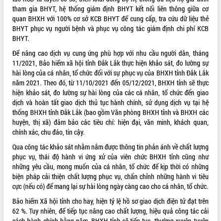
tham gia BHYT, hệ thống giám định BHYT kết nối liên thông giữa cơ
quan BHXH với 100% cơ sở KCB BHYT để cung cấp, tra cứu dữ liệu thẻ
BHYT phục vụ người bệnh và phục vụ công tác giám định chi phí KCB
BHYT.
Để nâng cao dịch vụ cung ứng phù hợp với nhu cầu người dân, tháng
11/2021, Bảo hiểm xã hội tỉnh Đắk Lắk thực hiện khảo sát, đo lường sự
hài lòng của cá nhân, tổ chức đối với sự phục vụ của BHXH tỉnh Đắk Lắk
năm 2021. Theo đó, từ 11/10/2021 đến 05/12/2021, BHXH tỉnh sẽ thực
hiện khảo sát, đo lường sự hài lòng của các cá nhân, tổ chức đến giao
dịch và hoàn tất giao dịch thủ tục hành chính, sử dụng dịch vụ tại hệ
thống BHXH tỉnh Đắk Lắk (bao gồm Văn phòng BHXH tỉnh và BHXH các
huyện, thị xã) đảm bảo các tiêu chí: hiện đại, văn minh, khách quan,
chính xác, chu đáo, tin cậy.
Qua công tác khảo sát nhằm nắm được thông tin phản ánh về chất lượng
phục vụ, thái độ hành vi ứng xử của viên chức BHXH tỉnh cũng như
những yêu cầu, mong muốn của cá nhân, tổ chức để kịp thời có những
biện pháp cải thiện chất lượng phục vụ, chấn chỉnh những hành vi tiêu
cực (nếu có) để mang lại sự hài lòng ngày càng cao cho cá nhân, tổ chức.
Bảo hiểm Xã hội tỉnh cho hay, hiện tỷ lệ hồ sơ giao dịch điện tử đạt trên
62 %. Tuy nhiên, để tiếp tục nâng cao chất lượng, hiệu quả công tác cải
cách hành chính hằng năm, BHXH tỉnh sẽ tiếp tục thường xuyên tuyên