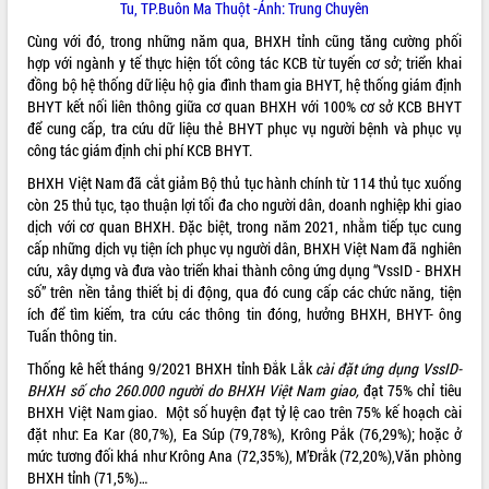
Tu, TP.Buôn Ma Thuột -Ảnh: Trung Chuyên
VIDEO
Cùng với đó, trong những năm qua, BHXH tỉnh cũng tăng cường phối
hợp với ngành y tế thực hiện tốt công tác KCB từ tuyến cơ sở; triển khai
Không có file video nào để phát.
đồng bộ hệ thống dữ liệu hộ gia đình tham gia BHYT, hệ thống giám định
BHYT kết nối liên thông giữa cơ quan BHXH với 100% cơ sở KCB BHYT
ALBUM ẢNH
để cung cấp, tra cứu dữ liệu thẻ BHYT phục vụ người bệnh và phục vụ
công tác giám định chi phí KCB BHYT.
BHXH Việt Nam đã cắt giảm Bộ thủ tục hành chính từ 114 thủ tục xuống
còn 25 thủ tục, tạo thuận lợi tối đa cho người dân, doanh nghiệp khi giao
dịch với cơ quan BHXH. Đặc biệt, trong năm 2021, nhằm tiếp tục cung
cấp những dịch vụ tiện ích phục vụ người dân, BHXH Việt Nam đã nghiên
cứu, xây dựng và đưa vào triển khai thành công ứng dụng “VssID - BHXH
số” trên nền tảng thiết bị di động, qua đó cung cấp các chức năng, tiện
ích để tìm kiếm, tra cứu các thông tin đóng, hưởng BHXH, BHYT- ông
LIÊN KẾT WEB
Tuấn thông tin.
Thống kê hết tháng 9/2021 BHXH tỉnh Đắk Lắk
cài đặt ứng dụng VssID-
BHXH số cho 260.000 người do BHXH Việt Nam giao,
đạt 75% chỉ tiêu
BHXH Việt Nam giao. Một số huyện đạt tỷ lệ cao trên 75% kế hoạch cài
đặt như: Ea Kar (80,7%), Ea Súp (79,78%), Krông Pắk (76,29%); hoặc ở
THỐNG KÊ TRUY CẬP
mức tương đối khá như Krông Ana (72,35%), M’Đrắk (72,20%),Văn phòng
BHXH tỉnh (71,5%)…
Hôm nay:
16532