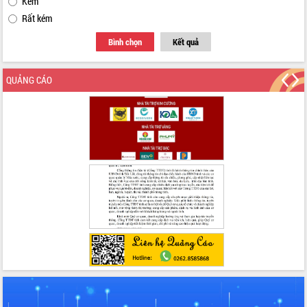
Kém
Rất kém
Bình chọn
Kết quả
QUẢNG CÁO