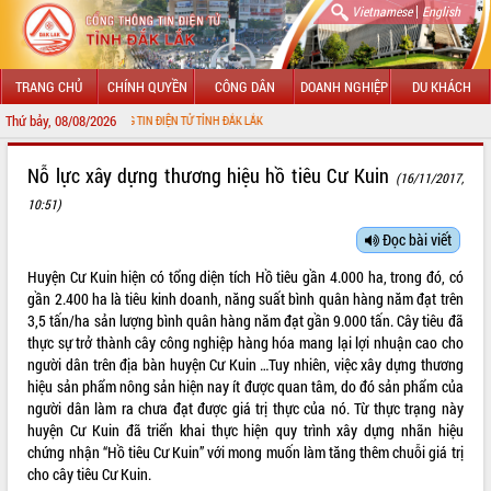
|
Vietnamese
English
TRANG CHỦ
CHÍNH QUYỀN
CÔNG DÂN
DOANH NGHIỆP
DU KHÁCH
Thứ bảy, 08/08/2026
ỔNG THÔNG TIN ĐIỆN TỬ TỈNH ĐẮK LẮK
GIỚI THIỆU
Nỗ lực xây dựng thương hiệu hồ tiêu Cư Kuin
(16/11/2017,
10:51)
LÃNH ĐẠO UBND TỈNH
Đọc bài viết
TIN TỨC SỰ KIỆN
Huyện Cư Kuin hiện có tổng diện tích Hồ tiêu gần 4.000 ha, trong đó, có
SỞ, BAN, NGÀNH
gần 2.400 ha là tiêu kinh doanh, năng suất bình quân hàng năm đạt trên
3,5 tấn/ha sản lượng bình quân hàng năm đạt gần 9.000 tấn. Cây tiêu đã
UBND CÁC XÃ, PHƯỜNG
thực sự trở thành cây công nghiệp hàng hóa mang lại lợi nhuận cao cho
người dân trên địa bàn huyện Cư Kuin …Tuy nhiên, việc xây dựng thương
hiệu sản phẩm nông sản hiện nay ít được quan tâm, do đó sản phẩm của
THÔNG TIN CHỈ ĐẠO ĐIỀU HÀNH
người dân làm ra chưa đạt được giá trị thực của nó. Từ thực trạng này
huyện Cư Kuin đã triển khai thực hiện quy trình xây dựng nhãn hiệu
HỆ THỐNG VĂN BẢN
chứng nhận “Hồ tiêu Cư Kuin” với mong muốn làm tăng thêm chuỗi giá trị
cho cây tiêu Cư Kuin.
VĂN BẢN HĐND TỈNH