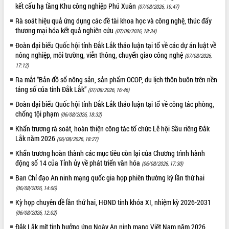
kết cấu hạ tầng Khu công nghiệp Phú Xuân
(07/08/2026, 19:47)
Rà soát hiệu quả ứng dụng các đề tài khoa học và công nghệ, thúc đẩy
thương mại hóa kết quả nghiên cứu
(07/08/2026, 18:34)
Đoàn đại biểu Quốc hội tỉnh Đắk Lắk thảo luận tại tổ về các dự án luật về
nông nghiệp, môi trường, viễn thông, chuyển giao công nghệ
(07/08/2026,
17:12)
Ra mắt “Bản đồ số nông sản, sản phẩm OCOP, du lịch thôn buôn trên nền
tảng số của tỉnh Đắk Lắk”
(07/08/2026, 16:46)
Đoàn đại biểu Quốc hội tỉnh Đắk Lắk thảo luận tại tổ về công tác phòng,
chống tội phạm
(06/08/2026, 18:32)
Khẩn trương rà soát, hoàn thiện công tác tổ chức Lễ hội Sầu riêng Đắk
Lắk năm 2026
(06/08/2026, 18:27)
Khẩn trương hoàn thành các mục tiêu còn lại của Chương trình hành
động số 14 của Tỉnh ủy về phát triển văn hóa
(06/08/2026, 17:30)
Ban Chỉ đạo An ninh mạng quốc gia họp phiên thường kỳ lần thứ hai
(06/08/2026, 14:06)
Kỳ họp chuyên đề lần thứ hai, HĐND tỉnh khóa XI, nhiệm kỳ 2026-2031
(06/08/2026, 12:02)
Đắk Lắk mít tinh hưởng ứng Ngày An ninh mạng Việt Nam năm 2026