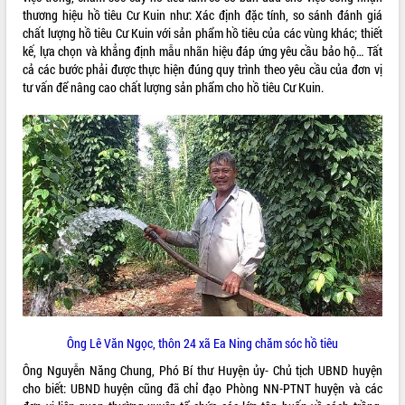
thương hiệu hồ tiêu Cư Kuin như: Xác định đặc tính, so sánh đánh giá
VIDEO
chất lượng hồ tiêu Cư Kuin với sản phẩm hồ tiêu của các vùng khác; thiết
kế, lựa chọn và khẳng định mẫu nhãn hiệu đáp ứng yêu cầu bảo hộ… Tất
Không có file video nào để phát.
cả các bước phải được thực hiện đúng quy trình theo yêu cầu của đơn vị
tư vấn để nâng cao chất lượng sản phẩm cho hồ tiêu Cư Kuin.
ALBUM ẢNH
LIÊN KẾT WEB
Ông Lê Văn Ngọc, thôn 24 xã Ea Ning chăm sóc hồ tiêu
THỐNG KÊ TRUY CẬP
Ông Nguyễn Năng Chung, Phó Bí thư Huyện ủy- Chủ tịch UBND huyện
cho biết: UBND huyện cũng đã chỉ đạo Phòng NN-PTNT huyện và các
Hôm nay:
22384