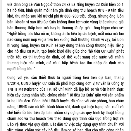
Gia đình ông Lê Văn Ngọc ở thôn 24 xã Ea Ning huyện Cư Kuin hiện có 1
ĐIỂM TIN VĂN BẢN
ha hồ tiêu, bình quân mỗi năm gia đình ông thu hoạch từ 8 - 9 tấn tiêu
khô, thu nhập sau khi trừ chi phí từ 800- 900 triệu đồng. Nhưng ông luôn
QUY HOẠCH - KẾ HOẠCH
băn khoăn vì sao tiêu Cư Kuin không thua kém các vùng khác nhưng giá
bán thường thấp hơn mà hay bị thương lái ép giá... ông Ngọc chia sẻ:
“Nghề trồng tiêu khá rủi ro, không chỉ lo tiêu bị sâu bệnh, mất mùa mà lúc
nào cũng nơm nớp vì giá tiêu lên xuống thất thường. Chính vì vậy, tôi luôn
hi vọng rằng, huyện Cư Kuin sẽ xây dựng thành công thương hiệu riêng
cho hồ tiêu Cư Kuin, tạo bước khởi đầu giúp cho “hồ tiêu Cư Kuin” phát
triển tốt, có thị trường ổn định, có thể xuất sang các nước với chính
thương hiệu của mình, giá cả ít bấp bênh…tạo thu nhập ổn định cho
người trồng tiêu..”
Cùng với yêu cầu thiết thực từ người trồng tiêu trên địa bàn, tháng
9/2014, UBND huyện Cư Kuin đã phối hợp cùng đơn vị tư vấn là Công ty
TNHH Masterbrand của TP. Hồ Chí Minh đã lập hồ sơ và tiến hành thực
hiện xây dựng nhãn hiệu chứng nhận "Hồ tiêu Cư Kuin" gắn với sản phẩm
là hạt tiêu đen. Đồng thời, UBND huyện đã cùng với các phòng, ban chức
năng, UBND các xã tiến hành khảo sát, đánh giá hiện trạng sản xuất và
chế biến hồ tiêu trên địa bàn nhằm xây dựng các quy trình kỹ thuật trồng
chăm sóc và thu hoạch tiêu theo đúng quy trình của Cục Trồng trọt và
Bảo vệ thực vật quy định. Bắt đầu từ việc xây dựng quy trình chuẩn với
việc trồng, chăm sóc cây hồ tiêu làm cơ sở ban đầu cho việc công nhận