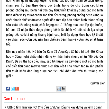
đơn vị liên quan thường xuyên tổ chức các lớp tập huấn về cách trồng,
Tất cả:
66067707
chăm sóc hồ tiêu theo đúng quy trình, trong đó chú trọng các khâu
phòng chống sâu bệnh hại trên cây tiêu; triển khai xây dựng các mô hình
trình diễn về kỹ thuật chăm sóc tiêu bền vững, phòng chống bệnh vàng lá
chết nhanh chết chậm cho người dân trên địa bàn nhằm hình thành vùng
sản xuất tiêu năng suất, chất lượng cao...” Thông qua các lớp tập huấn,
bà con đã nhận thức được phòng bệnh là chính và biết cách lựa chọn
giống tiêu có khả năng kháng bệnh cao, biết áp dụng khoa học kỹ thuật
vào chăm sóc vườn tiêu nên hạn chế sâu bệnh hại và vườn tiêu phát triển
tốt.
Đến nay, nhãn hiệu Hồ tiêu Cư Kuin đã được Cục Sở hữu trí tuệ - Bộ Khoa
học – Công nghệ chấp nhận đăng ký nhãn hiệu chứng nhận “Hồ tiêu Cư
Kuin”. Để cụ thể hóa điều này, sắp tới huyện sẽ xây dựng một số mô hình
chế biến tiêu bằng máy và thực hiện liên kết 4 nhà nhằm tạo ra sản phẩm
tiêu xuất khẩu đáp ứng được các tiêu chí khắt khe trên thị trường thế
giới./.
Quỳnh Liên
In
Các tin khác
UBND tỉnh làm việc với Chủ đầu tư dự án Đầu tư xây dựng và kinh doanh