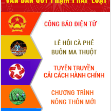
nhanh tiến độ các dự án trọng điểm
trong Khu kinh tế Nam Phú Yên
Hòn Yến phát triển du lịch gắn với bảo
tồn biển
Lấy ý kiến điều chỉnh Quy hoạch tỉnh
Đắk Lắk thời kỳ 2021-2030, tầm nhìn
đến năm 2050
Phát động chiến dịch 30 ngày đêm
giải phóng mặt bằng Tuyến đường bộ
ven biển
Đắk Lắk nỗ lực thúc đẩy tăng trưởng
kinh tế từ 10% trở lên trong Quý
II/2026
Đắk Lắk ký kết thỏa thuận hợp tác về
chuyển đổi số giai đoạn 2026 – 2030
với Tập đoàn Bưu chính Viễn thông
Việt Nam
Thứ trưởng Bộ Y tế làm việc với tỉnh
Đắk Lắk về phát triển nhân lực y tế
cho trạm y tế cấp xã
Du lịch Đắk Lắk nâng tầm trải nghiệm