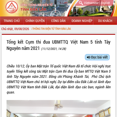
|
Vietnamese
English
TRANG CHỦ
CHÍNH QUYỀN
CÔNG DÂN
DOANH NGHIỆP
DU KHÁCH
Chủ nhật, 09/08/2026
ỚI CỔNG THÔNG TIN ĐIỆN TỬ TỈNH ĐẮK LẮK
GIỚI THIỆU
Tổng kết Cụm thi đua UBMTTQ Việt Nam 5 tỉnh Tây
Nguyên năm 2021
(11/12/2021, 14:28)
LÃNH ĐẠO UBND TỈNH
Đọc bài viết
TIN TỨC SỰ KIỆN
Chiều 10/12, Ủy ban Mặt trận Tổ quốc Việt Nam đã tổ chức Hội nghị trực
SỞ, BAN, NGÀNH
tuyến Tổng kết công tác Mặt trận Cụm thi đua Ủy ban MTTQ Việt Nam 5
tỉnh Tây Nguyên năm 2021. Đồng chí Phùng Khánh Tài, Phó Chủ tịch
UBND CÁC XÃ, PHƯỜNG
UBMTTQ Việt Nam chủ trì hội nghị. Dự tại điểm cầu Đắk Lắk có lãnh đạo
UBMTTQ Việt Nam tỉnh Đắk Lắk, đại diện lãnh đạo các ban, ngành liên
quan.
THÔNG TIN CHỈ ĐẠO ĐIỀU HÀNH
HỆ THỐNG VĂN BẢN
VĂN BẢN HĐND TỈNH