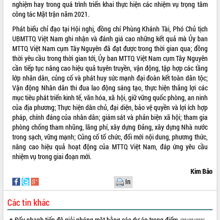
nghiệm hay trong quá trình triển khai thực hiện các nhiệm vụ trọng tâm
ứng để giữ vững thị trường xuất khẩu
công tác Mặt trận năm 2021.
Diễn đàn Kinh tế tư nhân Việt Nam đột
phá cơ chế - Hợp tác công tư
Phát biểu chỉ đạo tại Hội nghị, đồng chí Phùng Khánh Tài, Phó Chủ tịch
UBMTTQ Việt Nam ghi nhận và đánh giá cao những kết quả mà Ủy ban
Đề án 06 tạo bước ngoặt đột phá trong
MTTQ Việt Nam cụm Tây Nguyên đã đạt được trong thời gian qua; đồng
cải cách hành chính tỉnh Đắk Lắk
thời yêu cầu trong thời gian tới, Ủy ban MTTQ Việt Nam cụm Tây Nguyên
Kết nối tour, đẩy mạnh chuyển đổi số
cần tiếp tục nâng cao hiệu quả tuyên truyền, vận động, tập hợp các tầng
để phát triển du lịch Đắk Lắk
lớp nhân dân, củng cố và phát huy sức mạnh đại đoàn kết toàn dân tộc;
Khởi động Dự án Đầu tư xây dựng hạ
Vận động Nhân dân thi đua lao động sáng tạo, thực hiện thắng lợi các
tầng kỹ thuật Cụm công nghiệp Tân
mục tiêu phát triển kinh tế, văn hóa, xã hội, giữ vững quốc phòng, an ninh
Tiến
của địa phương; Thực hiện dân chủ, đại diện, bảo vệ quyền và lợi ích hợp
Gặp mặt các cơ quan báo chí nhân Kỷ
pháp, chính đáng của nhân dân; giám sát và phản biện xã hội; tham gia
niệm 101 năm Ngày Báo chí Cách
phòng chống tham nhũng, lãng phí, xây dựng Đảng, xây dựng Nhà nước
mạng Việt Nam
trong sạch, vững mạnh; Củng cố tổ chức, đổi mới nội dung, phương thức,
nâng cao hiệu quả hoạt động của MTTQ Việt Nam, đáp ứng yêu cầu
Đắk Lắk sơ kết 4 năm triển khai thực
nhiệm vụ trong giai đoạn mới.
hiện Đề án 06 của Chính phủ
Họp báo thông tin về Hội nghị Công bố
Kim Bảo
Quy hoạch và Xúc tiến đầu tư tỉnh Đắk
In
Lắk
Các tin khác
Khơi thông điểm nghẽn, đẩy nhanh
giải ngân vốn khắc phục thiên tai
Đẩy nhanh tiến độ giải phóng mặt bằng các dự án trọng điểm