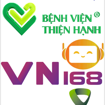
cao kết quả Chiến dịch Quang Trung
tại Đắk Lắk
Hội nghị Ban Chấp hành Đảng bộ tỉnh
Đắk Lắk lần thứ 2 (mở rộng)
Tập trung giải phóng mặt bằng, đẩy
nhanh tiến độ Tuyến đường bộ ven
biển
Gỡ khó, khởi công xây dựng, sửa chữa
toàn bộ nhà ở cho hộ dân đúng tiến độ
đề ra
UBND tỉnh Đắk Lắk tổng kết công tác
quốc phòng, quân sự địa phương năm
2025
Tập trung triển khai quyết liệt, đồng bộ
các giải pháp nhằm thực hiện hiệu quả
các nhiệm vụ đề ra năm 2025
Phát huy vai trò của người có uy tín
trong phòng chống tảo hôn và hôn
nhân cận huyết thống
Nông sản Tây Nguyên thu hút doanh
nghiệp nước ngoài