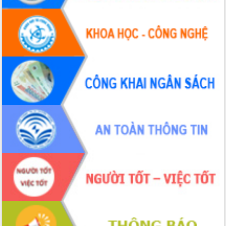
đấu có 77% xã đạt chuẩn nông thôn
mới
Chuyển đổi số 'mở đường' cho nông
nghiệp Đắk Lắk tăng trưởng bứt phá
Triển khai đồng bộ đo đạc, lập hồ sơ
địa chính, hoàn thiện cơ sở dữ liệu đất
đai
Ứng dụng sinh trắc học - Bước tiến
trong hành trình chuyển đổi số tại Đắk
Lắk
Đắk Lắk nâng cao hiệu quả công tác
Đảng từ Sổ tay đảng viên điện tử
Đắk Lắk đẩy mạnh nuôi biển công
nghệ, hướng tới phát triển thủy sản
bền vững
Tập huấn nâng cao năng lực triển khai
chuyển đổi số cho cán bộ, công chức
cấp xã
Đắk Lắk phát động hưởng ứng Ngày
Quyền của người tiêu dùng Việt Nam
2026