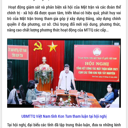
Rà soát, hoàn thiện hệ thống thiết chế
Hoạt động giám sát và phản biện xã hội của Mặt trận và các đoàn thể
văn hóa, thể thao đáp ứng yêu cầu
chính trị - xã hội đã được quan tâm, triển khai có hiệu quả; phát huy vai
phát triển mới
trò của Mặt trận trong tham gia góp ý xây dựng Đảng, xây dựng chính
quyền ở địa phương, cơ sở. Chú trọng đổi mới nội dung, phương thức,
Thường trực HĐND tỉnh Đắk Lắk gặp
THỐNG KÊ TRUY CẬP
nâng cao chất lượng phương thức hoạt động của MTTQ các cấp...
mặt Đoàn chuyên gia y tế TP. Hồ Chí
Minh
Hôm nay:
22344
Lễ truy điệu và an táng hài cốt liệt sĩ
Tất cả:
66108012
tại Nghĩa trang Liệt sĩ xã Sơn Hòa
Bàn giải pháp tháo gỡ khó khăn trong
xuất khẩu sầu riêng và triển khai quy
định EUDR
Thứ trưởng Bộ Nông nghiệp và Môi
trường Nguyễn Hoàng Hiệp khảo sát
vùng trồng và doanh nghiệp đóng gói
sầu riêng tại Đắk Lắk
Trình diễn nghệ thuật chế biến các
món ăn từ sầu riêng
Đắk Lắk công bố Quy hoạch và xúc
UBMTTQ Việt Nam tỉnh Kon Tum tham luận tại hội nghị
tiến đầu tư tỉnh
Tại hội nghị, đại biểu các tỉnh đã tập trung thảo luận, đưa ra những kinh
Ngành cá ngừ Đắk Lắk chủ động thích