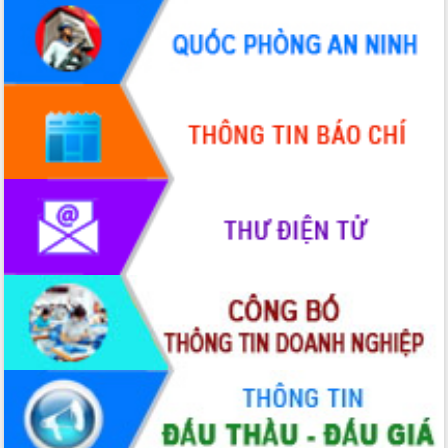
du khách thông qua Hệ thống cơ sở dữ
liệu và Bản đồ số
Tập huấn ứng dụng trí tuệ nhân tạo (AI)
trong thương mại điện tử năm 2026
Đoàn đại biểu Quốc hội tỉnh Đắk Lắk
trao đổi thông tin trước Kỳ họp thứ
nhất, Quốc hội khóa XVI
Quyết liệt cải cách hành chính, khơi
thông nguồn lực phát triển
Nâng cao hiệu lực, hiệu quả HĐND
tỉnh thông qua hiện đại hóa hành chính
Xã Ea Phê gắn cải cách hành chính với
chuyển đổi số
Phó Chủ tịch Thường trực UBND tỉnh
Hồ Thị Nguyên Thảo làm việc tại Trung
tâm Phục vụ hành chính công xã Ea
Phê
Xây dựng nền hành chính số đồng
hành cùng nông dân dân, doanh nghiệp
Giai đoạn 2026-2030, Đắk Lắk phấn