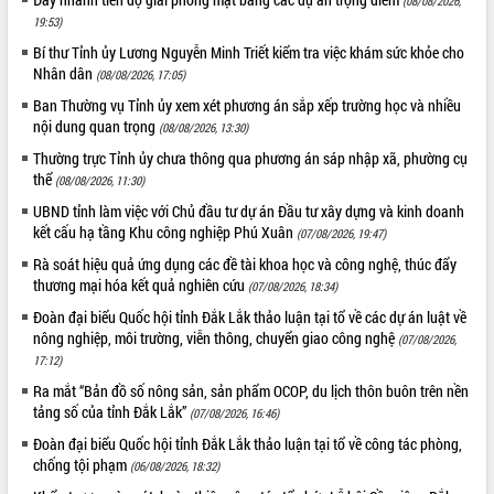
(08/08/2026,
HĐND tỉnh thông qua điều chỉnh Quy
19:53)
hoạch tỉnh thời kỳ 2021-2030
Bí thư Tỉnh ủy Lương Nguyễn Minh Triết kiểm tra việc khám sức khỏe cho
Hội thảo góp ý hồ sơ điều chỉnh quy
Nhân dân
(08/08/2026, 17:05)
hoạch tỉnh Đắk Lắk thời kỳ 2021-2030,
tầm nhìn đến năm 2050
Ban Thường vụ Tỉnh ủy xem xét phương án sắp xếp trường học và nhiều
nội dung quan trọng
Nâng cao hiệu quả hoạt động của các
(08/08/2026, 13:30)
doanh nghiệp nhà nước
Thường trực Tỉnh ủy chưa thông qua phương án sáp nhập xã, phường cụ
Hội nghị triển khai kết nối mạng
thể
(08/08/2026, 11:30)
truyền số liệu chuyên dùng phục vụ cơ
UBND tỉnh làm việc với Chủ đầu tư dự án Đầu tư xây dựng và kinh doanh
quan Đảng, Nhà nước
kết cấu hạ tầng Khu công nghiệp Phú Xuân
(07/08/2026, 19:47)
Lễ phát động chuỗi hoạt động chung
Rà soát hiệu quả ứng dụng các đề tài khoa học và công nghệ, thúc đẩy
tay làm sạch môi trường
thương mại hóa kết quả nghiên cứu
(07/08/2026, 18:34)
Xã Ea Kar bước chuyển mình trong
Đoàn đại biểu Quốc hội tỉnh Đắk Lắk thảo luận tại tổ về các dự án luật về
công tác cải cách hành chính mô hình
nông nghiệp, môi trường, viễn thông, chuyển giao công nghệ
(07/08/2026,
mới
17:12)
UBND tỉnh họp báo định kỳ tháng 4
Ra mắt “Bản đồ số nông sản, sản phẩm OCOP, du lịch thôn buôn trên nền
năm 2026
tảng số của tỉnh Đắk Lắk”
(07/08/2026, 16:46)
Hội thảo khoa học “Giải pháp thúc đẩy
phát triển nền kinh tế xanh tại tỉnh
Đoàn đại biểu Quốc hội tỉnh Đắk Lắk thảo luận tại tổ về công tác phòng,
chống tội phạm
Đắk Lắk”
(06/08/2026, 18:32)
Tăng cường giám sát, đôn đốc thực