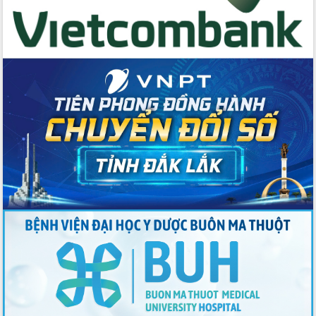
Đắk Lắk định vị thương hiệu du lịch
“Biển – Rừng – Cà phê” trong không
gian phát triển mới
Hội nghị chia sẻ kinh nghiệm, chuyển
giao kỹ thuật y tế, định hướng phát
triển chuyên sâu đến 2030
Chuyển đổi số mở ra không gian phát
triển trong lĩnh vực văn hóa, du lịch
Công bố quyết định của Ban Thường
vụ Tỉnh ủy về công tác cán bộ.
Thủ tướng Phạm Minh Chính: Khẩn
trương tái thiết cuộc sống người dân
sau thiên tai
Tập trung nâng cao chất lượng, tổ
chức sản xuất sầu riêng theo hướng
bền vững
Đẩy nhanh công tác khắc phục, ổn
định đời sống Nhân dân sau bão số 13
Bí thư Tỉnh ủy Lương Nguyễn Minh
Triết dự Ngày hội đại đoàn kết tại