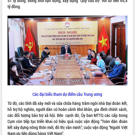
51 tỷ đồng. Đồng thời vận động, xây dựng “Quỹ cứu trợ” với số tiền 65,4
tỷ đồng.
VIDEO
Loading the player...
Trailer Lễ hội Sầu riêng Đắk Lắk năm
2026
Khám bệnh, cấp phát thuốc miễn phí
và tặng quà người dân xã Cư Pui
Hội nghị UBND tỉnh Đắk Lắk thường kỳ
tháng 7/2026
Lễ truy tặng danh hiệu “Bà Mẹ Việt
ALBUM ẢNH
Nam Anh hùng” và trao Huân chương
Lao động
UBND tỉnh Đắk Lắk triển khai nhiệm
Các đại biểu tham dự điểm cầu Trung ương
vụ 6 tháng cuối năm 2026
Kỳ họp thứ Hai, Hội đồng nhân dân
Từ đó, các tỉnh đã xây mới và sửa chữa hàng trăm ngôi nhà Đại đoàn kết,
tỉnh khóa XI quyết nghị nhiều nội dung
hỗ trợ hộ nghèo, người dân có hoàn cảnh khó khăn, gia đình chính sách,
quan trọng
các đối tượng bảo trợ xã hội. Bên cạnh đó, Ủy ban MTTQ các cấp trong
Cụm còn tiếp tục triển khai có hiệu quả cuộc vận động “Toàn dân đoàn
Bí thư Tỉnh ủy Lương Nguyễn Minh
kết xây dựng nông thôn mới, đô thị văn minh”; cuộc vận động “Người Việt
Triết thăm, tặng quà người có công với
Nam ưu tiên dùng hàng Việt Nam”.
cách mạng
LIÊN KẾT WEB