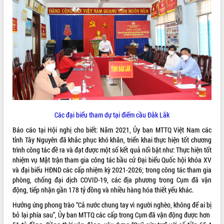
ĐIỂM TIN VĂN BẢN
QUY HOẠCH - KẾ HOẠCH
Các đại biểu tham dự tại điểm cầu Đắk Lắk
Báo cáo tại Hội nghị cho biết: Năm 2021, Ủy ban MTTQ Việt Nam các
tỉnh Tây Nguyên đã khắc phục khó khăn, triển khai thực hiện tốt chương
trình công tác đề ra và đạt được một số kết quả nổi bật như: Thực hiện tốt
nhiệm vụ Mặt trận tham gia công tác bầu cử Đại biểu Quốc hội khóa XV
và đại biểu HĐND các cấp nhiệm kỳ 2021-2026; trong công tác tham gia
phòng, chống đại dịch COVID-19, các địa phương trong Cụm đã vận
động, tiếp nhận gần 178 tỷ đồng và nhiều hàng hóa thiết yếu khác.
Hưởng ứng phong trào “Cả nước chung tay vì người nghèo, không để ai bị
bỏ lại phía sau”, Ủy ban MTTQ các cấp trong Cụm đã vận động được hơn