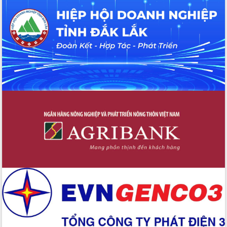
Đoàn thanh tra EC
Chủ tịch UBND tỉnh Tạ Anh Tuấn thăm,
chúc mừng các bệnh viện nhân Ngày
Thầy thuốc Việt Nam
Rộn ràng lễ hội truyền thống Sông
nước Đà Nông lần thứ I năm 2026
Kỳ họp Chuyên đề lần thứ Năm, HĐND
tỉnh Đắk Lắk thông qua các nghị quyết
quan trọng
Thống nhất danh sách giới thiệu ứng
cử đại biểu Quốc hội khoá XVI và đại
biểu HĐND tỉnh Đắk Lắk, nhiệm kỳ
2026-2031
Phát động hai phong trào thi đua quan
trọng trong kỷ nguyên mới
Hội nghị lần thứ tư Ban Chỉ đạo công
tác bầu cử tỉnh Đắk Lắk
Hội nghị Báo cáo viên Trung ương
tháng 01/2026
Phó Thủ tướng Hồ Quốc Dũng đánh giá