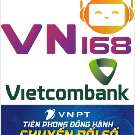
Chương trình “Gặp gỡ hữu nghị –
Friendship Meeting New Year 2026”
Bầu cử Quốc hội và HĐND: Cử tri Đắk
Lắk gửi gắm niềm tin, kỳ vọng vào lá
phiếu
Đắk Lắk sẵn sàng các điều kiện cho
Ngày hội bầu cử đại biểu Quốc hội
khóa XVI và HĐND các cấp nhiệm kỳ
2026-2031
Đảm bảo cuộc bầu cử đại biểu Quốc
hội và đại biểu HĐND các cấp diễn ra
an toàn, hiệu quả, đúng quy định
Thủ tướng Chính phủ Phạm Minh Chính
kiểm tra, chỉ đạo hoàn thành các dự
án cao tốc và thăm khu tái định cư tại
Đắk Lắk
Sôi nổi Hội đua ngựa truyền thống Gò
Thì Thùng mừng Xuân Bính Ngọ 2026
Lãnh đạo tỉnh dâng hương tưởng niệm
tại Đập Đồng Cam đầu Xuân Bính Ngọ
Ngành nông nghiệp phấn đấu tăng