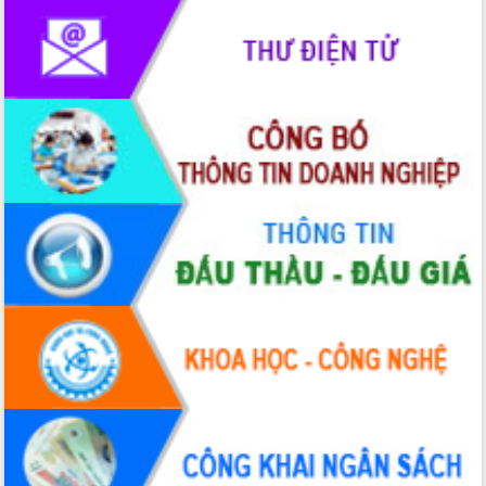
UBND tỉnh họp báo định kỳ tháng 4
năm 2026
Hội thảo khoa học “Giải pháp thúc đẩy
phát triển nền kinh tế xanh tại tỉnh
Đắk Lắk”
Tăng cường giám sát, đôn đốc thực
hiện nhiệm vụ quản lý tài sản công
hàng tuần
Tháo gỡ những vướng mắc, đẩy mạnh
công tác cải cách thủ tục hành chính
tại Trung tâm Phục vụ hành chính
công tỉnh
Đắk Lắk: Tôn vinh 46 giải pháp tại Hội
thi Sáng tạo Kỹ thuật 2024 - 2025
Đắk Lắk rà soát, điều chỉnh Đề án 190
về phát triển nuôi trồng thủy sản
Phó Chủ tịch UBND tỉnh Đắk Lắk
Trương Công Thái kiểm tra thực địa
Dự án cao tốc Khánh Hòa - Buôn Ma
Thuột