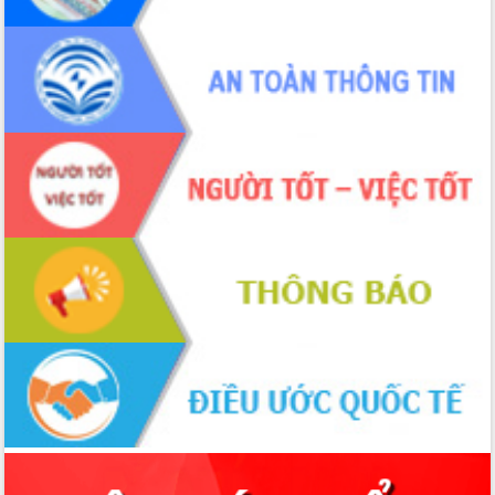
Định vị cà phê Việt Nam như một “di
sản sống” trong dòng chảy toàn cầu
Xây dựng nông thôn mới: Nâng cao đời
sống người dân từ những mô hình thiết
thực
Quyết liệt tháo gỡ vướng mắc, đẩy
nhanh tiến độ các dự án trọng điểm
trong Khu kinh tế Nam Phú Yên
Hòn Yến phát triển du lịch gắn với bảo
tồn biển
Lấy ý kiến điều chỉnh Quy hoạch tỉnh
Đắk Lắk thời kỳ 2021-2030, tầm nhìn
đến năm 2050
Phát động chiến dịch 30 ngày đêm
giải phóng mặt bằng Tuyến đường bộ
ven biển
Đắk Lắk nỗ lực thúc đẩy tăng trưởng
kinh tế từ 10% trở lên trong Quý
II/2026
Đắk Lắk ký kết thỏa thuận hợp tác về
chuyển đổi số giai đoạn 2026 – 2030