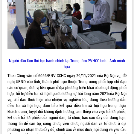
ĐIỂM TIN VĂN BẢN
QUY HOẠCH - KẾ HOẠCH
Người dân làm thủ tục hành chính tại Trung tâm PVHCC tỉnh - Ảnh minh
họa
Theo Công văn số 6056/BNV-CCHC ngày 29/11/2021 của Bộ Nội vụ, đề
nghị UBND các tỉnh, thành phố trực thuộc Trung ương phối hợp chỉ đạo
các cơ quan, đơn vị liên quan ở địa phương triển khai các hoạt động phối
hợp, hỗ trợ điều tra xã hội học đo lường sự hài lòng năm 2021của Bộ Nội
vụ; chỉ đạo thực hiện các nhiệm vụ nghiêm túc, đúng theo hướng dẫn
điều tra xã hội học, đảm bảo kết quả điều tra xã hội học trung thực,
khách quan, tuyệt đối không định hướng, can thiệp vào việc trả lời phiếu,
kết quả trả lời phiếu của người dân, tổ chức, báo cáo đầy đủ, đúng hạn;
thông tin để cán bộ, công chức, viên chức, người dân và tổ chức ở địa
phương có nhận thức đầy đủ, chính xác về mục đích, nội dung và yêu cầu