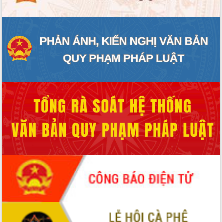
sầu riêng tại Đắk Lắk
Trình diễn nghệ thuật chế biến các
món ăn từ sầu riêng
Đắk Lắk công bố Quy hoạch và xúc
tiến đầu tư tỉnh
Ngành cá ngừ Đắk Lắk chủ động thích
ứng để giữ vững thị trường xuất khẩu
Diễn đàn Kinh tế tư nhân Việt Nam đột
phá cơ chế - Hợp tác công tư
Đề án 06 tạo bước ngoặt đột phá trong
cải cách hành chính tỉnh Đắk Lắk
Kết nối tour, đẩy mạnh chuyển đổi số
để phát triển du lịch Đắk Lắk
Khởi động Dự án Đầu tư xây dựng hạ
tầng kỹ thuật Cụm công nghiệp Tân
Tiến
Gặp mặt các cơ quan báo chí nhân Kỷ
niệm 101 năm Ngày Báo chí Cách
mạng Việt Nam
Đắk Lắk sơ kết 4 năm triển khai thực