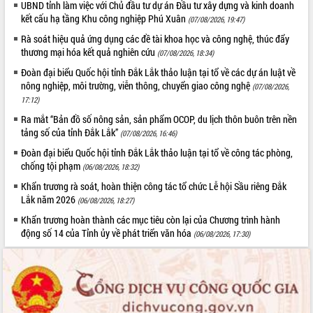
UBND tỉnh làm việc với Chủ đầu tư dự án Đầu tư xây dựng và kinh doanh
Kỳ họp thứ Hai, Hội đồng nhân dân
kết cấu hạ tầng Khu công nghiệp Phú Xuân
(07/08/2026, 19:47)
tỉnh khóa XI quyết nghị nhiều nội dung
Rà soát hiệu quả ứng dụng các đề tài khoa học và công nghệ, thúc đẩy
quan trọng
thương mại hóa kết quả nghiên cứu
(07/08/2026, 18:34)
Bí thư Tỉnh ủy Lương Nguyễn Minh
Đoàn đại biểu Quốc hội tỉnh Đắk Lắk thảo luận tại tổ về các dự án luật về
Triết thăm, tặng quà người có công với
nông nghiệp, môi trường, viễn thông, chuyển giao công nghệ
(07/08/2026,
cách mạng
LIÊN KẾT WEB
17:12)
Rà soát, hoàn thiện hệ thống thiết chế
Ra mắt “Bản đồ số nông sản, sản phẩm OCOP, du lịch thôn buôn trên nền
văn hóa, thể thao đáp ứng yêu cầu
tảng số của tỉnh Đắk Lắk”
(07/08/2026, 16:46)
phát triển mới
Thường trực HĐND tỉnh Đắk Lắk gặp
Đoàn đại biểu Quốc hội tỉnh Đắk Lắk thảo luận tại tổ về công tác phòng,
THỐNG KÊ TRUY CẬP
chống tội phạm
mặt Đoàn chuyên gia y tế TP. Hồ Chí
(06/08/2026, 18:32)
Minh
Hôm nay:
26120
Khẩn trương rà soát, hoàn thiện công tác tổ chức Lễ hội Sầu riêng Đắk
Lễ truy điệu và an táng hài cốt liệt sĩ
Tất cả:
66111788
Lắk năm 2026
(06/08/2026, 18:27)
tại Nghĩa trang Liệt sĩ xã Sơn Hòa
Khẩn trương hoàn thành các mục tiêu còn lại của Chương trình hành
Bàn giải pháp tháo gỡ khó khăn trong
động số 14 của Tỉnh ủy về phát triển văn hóa
(06/08/2026, 17:30)
xuất khẩu sầu riêng và triển khai quy
định EUDR
Thứ trưởng Bộ Nông nghiệp và Môi
trường Nguyễn Hoàng Hiệp khảo sát
vùng trồng và doanh nghiệp đóng gói