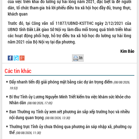
của việc triển khai đo lường sự hài lòng năm 2021, đặc biệt là để người
dân, tổ chức tham gia trả lời phiếu điều tra xã hội học đầy đủ, trung thực,
VIDEO
khách quan
Trước đó, tại Công văn số 11877/UBND-KSTTHC ngày 2/12/2021 của
UBND tỉnh Đắk Lắk giao Sở Nội vụ làm đầu mối trong quá trình triển khai
các hoạt động phối hợp, hỗ trợ điều tra xã hội học đo lường sự hài lòng
năm 2021 của Bộ Nội vụ tại địa phương.
Kim Bảo
In
Các tin khác
Trailer Lễ hội Sầu riêng Đắk Lắk năm
2026
Đẩy nhanh tiến độ giải phóng mặt bằng các dự án trọng điểm
(08/08/2026,
Khám bệnh, cấp phát thuốc miễn phí
19:53)
và tặng quà người dân xã Cư Pui
Bí thư Tỉnh ủy Lương Nguyễn Minh Triết kiểm tra việc khám sức khỏe cho
Hội nghị UBND tỉnh Đắk Lắk thường kỳ
Nhân dân
(08/08/2026, 17:05)
tháng 7/2026
Ban Thường vụ Tỉnh ủy xem xét phương án sắp xếp trường học và nhiều
Lễ truy tặng danh hiệu “Bà Mẹ Việt
ALBUM ẢNH
nội dung quan trọng
Nam Anh hùng” và trao Huân chương
(08/08/2026, 13:30)
Lao động
Thường trực Tỉnh ủy chưa thông qua phương án sáp nhập xã, phường cụ
UBND tỉnh Đắk Lắk triển khai nhiệm
thể
(08/08/2026, 11:30)
vụ 6 tháng cuối năm 2026