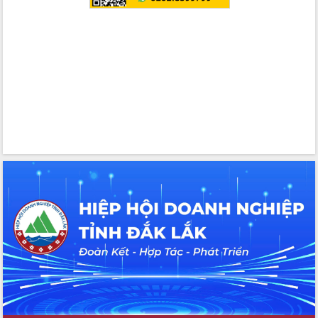
Hồ Thị Nguyên Thảo làm việc tại Trung
tâm Phục vụ hành chính công xã Ea
Phê
Xây dựng nền hành chính số đồng
hành cùng nông dân dân, doanh nghiệp
Giai đoạn 2026-2030, Đắk Lắk phấn
đấu có 77% xã đạt chuẩn nông thôn
mới
Chuyển đổi số 'mở đường' cho nông
nghiệp Đắk Lắk tăng trưởng bứt phá
Triển khai đồng bộ đo đạc, lập hồ sơ
địa chính, hoàn thiện cơ sở dữ liệu đất
đai
Ứng dụng sinh trắc học - Bước tiến
trong hành trình chuyển đổi số tại Đắk
Lắk
Đắk Lắk nâng cao hiệu quả công tác
Đảng từ Sổ tay đảng viên điện tử
Đắk Lắk đẩy mạnh nuôi biển công
nghệ, hướng tới phát triển thủy sản
bền vững