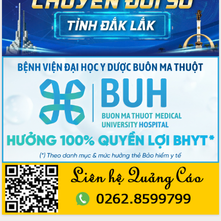
trưởng đạt 5,86% trong năm 2026
UBND tỉnh Đắk Lắk triển khai công tác
quốc phòng, quân sự địa phương năm
2026
Đắk Lắk tập trung toàn lực khắc phục
tồn tại IUU, sẵn sàng làm việc với
Đoàn thanh tra EC
Chủ tịch UBND tỉnh Tạ Anh Tuấn thăm,
chúc mừng các bệnh viện nhân Ngày
Thầy thuốc Việt Nam
Rộn ràng lễ hội truyền thống Sông
nước Đà Nông lần thứ I năm 2026
Kỳ họp Chuyên đề lần thứ Năm, HĐND
tỉnh Đắk Lắk thông qua các nghị quyết
quan trọng
Thống nhất danh sách giới thiệu ứng
cử đại biểu Quốc hội khoá XVI và đại
biểu HĐND tỉnh Đắk Lắk, nhiệm kỳ
2026-2031
Phát động hai phong trào thi đua quan