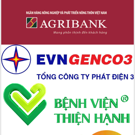
Tập huấn nâng cao năng lực triển khai
chuyển đổi số cho cán bộ, công chức
cấp xã
Đắk Lắk phát động hưởng ứng Ngày
Quyền của người tiêu dùng Việt Nam
2026
Đẩy mạnh cải cách hành chính, quyết
tâm đạt được mục tiêu tăng trưởng
hai con số trong năm 2026
Tổ chức trang trọng Lễ hội Đền thờ
Lương Văn Chánh năm 2026
Phó Bí thư Tỉnh ủy Đắk Lắk Đỗ Hữu
Huy giữ chức Bí thư Đảng ủy Ủy Ban
Nhân dân tỉnh
Bệnh án điện tử thúc đẩy chuyển đổi
số y tế tại Đắk Lắk
Chuyển đổi số thư viện: Mở rộng
không gian tri thức trong thời đại số
Đánh giá, rút kinh nghiệm công tác tổ
chức diễn tập trước ngày bầu cử