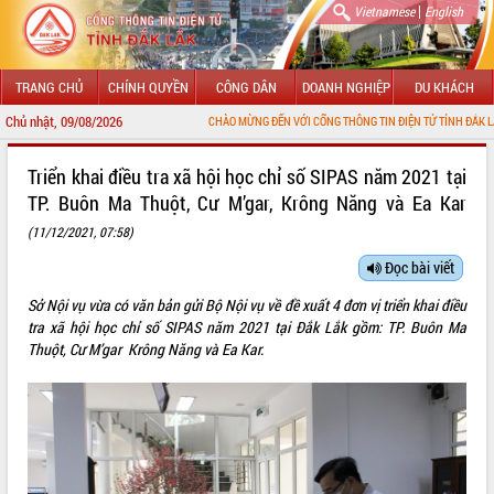
|
Vietnamese
English
TRANG CHỦ
CHÍNH QUYỀN
CÔNG DÂN
DOANH NGHIỆP
DU KHÁCH
Chủ nhật, 09/08/2026
CHÀO MỪNG ĐẾN VỚI CỔNG THÔNG TIN ĐIỆN TỬ TỈNH ĐẮK LẮK
GIỚI THIỆU
Triển khai điều tra xã hội học chỉ số SIPAS năm 2021 tại
TP. Buôn Ma Thuột, Cư M’gar, Krông Năng và Ea Kar
LÃNH ĐẠO UBND TỈNH
(11/12/2021, 07:58)
TIN TỨC SỰ KIỆN
Đọc bài viết
SỞ, BAN, NGÀNH
Sở Nội vụ vừa có văn bản gửi Bộ Nội vụ về đề xuất 4 đơn vị triển khai điều
tra xã hội học chỉ số SIPAS năm 2021 tại Đắk Lắk gồm: TP. Buôn Ma
UBND CÁC XÃ, PHƯỜNG
Thuột, Cư M’gar Krông Năng và Ea Kar.
THÔNG TIN CHỈ ĐẠO ĐIỀU HÀNH
HỆ THỐNG VĂN BẢN
VĂN BẢN HĐND TỈNH