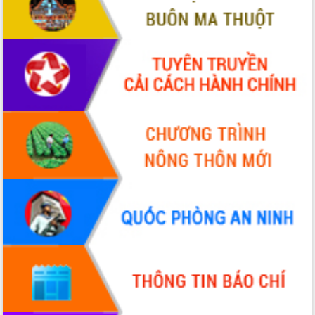
hiện Đề án 06 của Chính phủ
Họp báo thông tin về Hội nghị Công bố
Quy hoạch và Xúc tiến đầu tư tỉnh Đắk
Lắk
Khơi thông điểm nghẽn, đẩy nhanh
giải ngân vốn khắc phục thiên tai
HĐND tỉnh thông qua điều chỉnh Quy
hoạch tỉnh thời kỳ 2021-2030
Hội thảo góp ý hồ sơ điều chỉnh quy
hoạch tỉnh Đắk Lắk thời kỳ 2021-2030,
tầm nhìn đến năm 2050
Nâng cao hiệu quả hoạt động của các
doanh nghiệp nhà nước
Hội nghị triển khai kết nối mạng
truyền số liệu chuyên dùng phục vụ cơ
quan Đảng, Nhà nước
Lễ phát động chuỗi hoạt động chung
tay làm sạch môi trường
Xã Ea Kar bước chuyển mình trong
công tác cải cách hành chính mô hình
mới