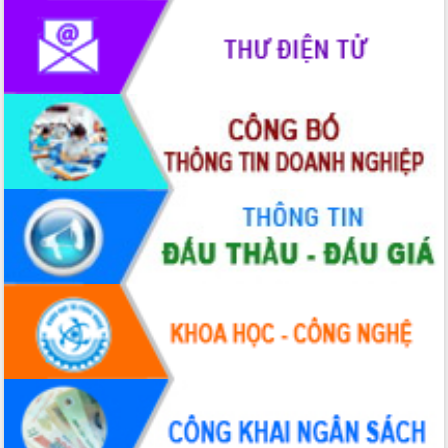
Tập huấn ứng dụng trí tuệ nhân tạo (AI)
trong thương mại điện tử năm 2026
Đoàn đại biểu Quốc hội tỉnh Đắk Lắk
trao đổi thông tin trước Kỳ họp thứ
nhất, Quốc hội khóa XVI
Quyết liệt cải cách hành chính, khơi
thông nguồn lực phát triển
Nâng cao hiệu lực, hiệu quả HĐND
tỉnh thông qua hiện đại hóa hành chính
Xã Ea Phê gắn cải cách hành chính với
chuyển đổi số
Phó Chủ tịch Thường trực UBND tỉnh
Hồ Thị Nguyên Thảo làm việc tại Trung
tâm Phục vụ hành chính công xã Ea
Phê
Xây dựng nền hành chính số đồng
hành cùng nông dân dân, doanh nghiệp
Giai đoạn 2026-2030, Đắk Lắk phấn
đấu có 77% xã đạt chuẩn nông thôn
mới