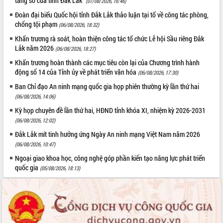
tảng số của tỉnh Đắk Lắk”
(07/08/2026, 16:46)
Hội thảo góp ý hồ sơ điều chỉnh quy
hoạch tỉnh Đắk Lắk thời kỳ 2021-2030,
Đoàn đại biểu Quốc hội tỉnh Đắk Lắk thảo luận tại tổ về công tác phòng,
tầm nhìn đến năm 2050
chống tội phạm
(06/08/2026, 18:32)
Nâng cao hiệu quả hoạt động của các
Khẩn trương rà soát, hoàn thiện công tác tổ chức Lễ hội Sầu riêng Đắk
doanh nghiệp nhà nước
Lắk năm 2026
(06/08/2026, 18:27)
Hội nghị triển khai kết nối mạng
Khẩn trương hoàn thành các mục tiêu còn lại của Chương trình hành
truyền số liệu chuyên dùng phục vụ cơ
động số 14 của Tỉnh ủy về phát triển văn hóa
(06/08/2026, 17:30)
quan Đảng, Nhà nước
Ban Chỉ đạo An ninh mạng quốc gia họp phiên thường kỳ lần thứ hai
Lễ phát động chuỗi hoạt động chung
(06/08/2026, 14:06)
tay làm sạch môi trường
Kỳ họp chuyên đề lần thứ hai, HĐND tỉnh khóa XI, nhiệm kỳ 2026-2031
Xã Ea Kar bước chuyển mình trong
(06/08/2026, 12:02)
công tác cải cách hành chính mô hình
mới
Đắk Lắk mít tinh hưởng ứng Ngày An ninh mạng Việt Nam năm 2026
(06/08/2026, 10:47)
UBND tỉnh họp báo định kỳ tháng 4
năm 2026
Ngoại giao khoa học, công nghệ góp phần kiến tạo năng lực phát triển
quốc gia
Hội thảo khoa học “Giải pháp thúc đẩy
(05/08/2026, 18:13)
phát triển nền kinh tế xanh tại tỉnh
Đắk Lắk”
Tăng cường giám sát, đôn đốc thực
hiện nhiệm vụ quản lý tài sản công
hàng tuần