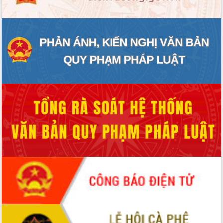
Tháo gỡ những vướng mắc, đẩy mạnh
công tác cải cách thủ tục hành chính
tại Trung tâm Phục vụ hành chính
công tỉnh
Đắk Lắk: Tôn vinh 46 giải pháp tại Hội
thi Sáng tạo Kỹ thuật 2024 - 2025
Đắk Lắk rà soát, điều chỉnh Đề án 190
về phát triển nuôi trồng thủy sản
Phó Chủ tịch UBND tỉnh Đắk Lắk
Trương Công Thái kiểm tra thực địa
Dự án cao tốc Khánh Hòa - Buôn Ma
Thuột
Định vị cà phê Việt Nam như một “di
sản sống” trong dòng chảy toàn cầu
Xây dựng nông thôn mới: Nâng cao đời
sống người dân từ những mô hình thiết
thực
Quyết liệt tháo gỡ vướng mắc, đẩy
nhanh tiến độ các dự án trọng điểm
trong Khu kinh tế Nam Phú Yên