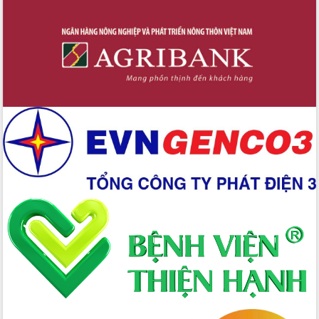
chúc mừng các bệnh viện nhân Ngày
Thầy thuốc Việt Nam
Rộn ràng lễ hội truyền thống Sông
nước Đà Nông lần thứ I năm 2026
Kỳ họp Chuyên đề lần thứ Năm, HĐND
tỉnh Đắk Lắk thông qua các nghị quyết
quan trọng
Thống nhất danh sách giới thiệu ứng
cử đại biểu Quốc hội khoá XVI và đại
biểu HĐND tỉnh Đắk Lắk, nhiệm kỳ
2026-2031
Phát động hai phong trào thi đua quan
trọng trong kỷ nguyên mới
Hội nghị lần thứ tư Ban Chỉ đạo công
tác bầu cử tỉnh Đắk Lắk
Hội nghị Báo cáo viên Trung ương
tháng 01/2026
Phó Thủ tướng Hồ Quốc Dũng đánh giá
cao kết quả Chiến dịch Quang Trung
tại Đắk Lắk