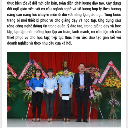
thực hiện tốt về đổi mới căn bản, toàn diện chất lượng đào tạo. Xây dựng
phát triển mới
đội ngũ giáo viên với cơ cấu ngành nghề và số lượng hợp lý theo hướng
Thường trực HĐND tỉnh Đắk Lắk gặp
nâng cao năng lực chuyên môn đi đôi với năng lực giáo dục. Từng bước
mặt Đoàn chuyên gia y tế TP. Hồ Chí
trang bị mới thiết bị phục vụ cho giảng dạy và học tập. Ứng dụng sâu
Minh
rộng công nghệ thông tin trong quản lý đào tạo, trong giảng dạy và học
THỐNG KÊ TRUY CẬP
Lễ truy điệu và an táng hài cốt liệt sĩ
tập, tạo lập môi trường học tập an toàn, lành mạnh, có các tiện ích cần
tại Nghĩa trang Liệt sĩ xã Sơn Hòa
Hôm nay:
23915
thiết phục vụ cho học tập; tiếp tục thực hiện việc đào tạo gắn kết với
doanh nghiệp và theo nhu cầu của xã hội.
Bàn giải pháp tháo gỡ khó khăn trong
Tất cả:
66069238
xuất khẩu sầu riêng và triển khai quy
định EUDR
Thứ trưởng Bộ Nông nghiệp và Môi
trường Nguyễn Hoàng Hiệp khảo sát
vùng trồng và doanh nghiệp đóng gói
sầu riêng tại Đắk Lắk
Trình diễn nghệ thuật chế biến các
món ăn từ sầu riêng
Đắk Lắk công bố Quy hoạch và xúc
tiến đầu tư tỉnh
Ngành cá ngừ Đắk Lắk chủ động thích
ứng để giữ vững thị trường xuất khẩu
Diễn đàn Kinh tế tư nhân Việt Nam đột