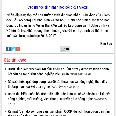
phá cơ chế - Hợp tác công tư
Các em học sinh nhận học bổng của Viettel
Đề án 06 tạo bước ngoặt đột phá trong
cải cách hành chính tỉnh Đắk Lắk
Nhân dịp này, tập thể nhà trường vinh dự được nhận Giấy khen của Giám
đốc Sở Lao động Thương binh và Xã hội; 14 em học sinh được tặng học
Kết nối tour, đẩy mạnh chuyển đổi số
bổng do Ngân hàng Vietin Bank,Viettel, Sở Lao động và Thương Binh và
để phát triển du lịch Đắk Lắk
Xã hội tài trợ. Nhà trường khen thưởng cho 04 em học sinh có thành tích
Khởi động Dự án Đầu tư xây dựng hạ
xuất sắc trong năm học 2016-2017.
tầng kỹ thuật Cụm công nghiệp Tân
Tiến
Kim Bảo
In
Gặp mặt các cơ quan báo chí nhân Kỷ
niệm 101 năm Ngày Báo chí Cách
Các tin khác
mạng Việt Nam
Đắk Lắk sơ kết 4 năm triển khai thực
UBND tỉnh làm việc với Chủ đầu tư dự án Đầu tư xây dựng và kinh doanh
hiện Đề án 06 của Chính phủ
kết cấu hạ tầng Khu công nghiệp Phú Xuân
(07/08/2026, 19:47)
Họp báo thông tin về Hội nghị Công bố
Rà soát hiệu quả ứng dụng các đề tài khoa học và công nghệ, thúc đẩy
Quy hoạch và Xúc tiến đầu tư tỉnh Đắk
thương mại hóa kết quả nghiên cứu
(07/08/2026, 18:34)
Lắk
Đoàn đại biểu Quốc hội tỉnh Đắk Lắk thảo luận tại tổ về các dự án luật về
Khơi thông điểm nghẽn, đẩy nhanh
nông nghiệp, môi trường, viễn thông, chuyển giao công nghệ
(07/08/2026,
giải ngân vốn khắc phục thiên tai
17:12)
HĐND tỉnh thông qua điều chỉnh Quy
Ra mắt “Bản đồ số nông sản, sản phẩm OCOP, du lịch thôn buôn trên nền
hoạch tỉnh thời kỳ 2021-2030