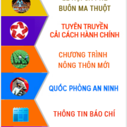
Hòn Yến phát triển du lịch gắn với bảo
tồn biển
Lấy ý kiến điều chỉnh Quy hoạch tỉnh
Đắk Lắk thời kỳ 2021-2030, tầm nhìn
đến năm 2050
Phát động chiến dịch 30 ngày đêm
giải phóng mặt bằng Tuyến đường bộ
ven biển
Đắk Lắk nỗ lực thúc đẩy tăng trưởng
kinh tế từ 10% trở lên trong Quý
II/2026
Đắk Lắk ký kết thỏa thuận hợp tác về
chuyển đổi số giai đoạn 2026 – 2030
với Tập đoàn Bưu chính Viễn thông
Việt Nam
Thứ trưởng Bộ Y tế làm việc với tỉnh
Đắk Lắk về phát triển nhân lực y tế
cho trạm y tế cấp xã
Du lịch Đắk Lắk nâng tầm trải nghiệm
du khách thông qua Hệ thống cơ sở dữ
liệu và Bản đồ số