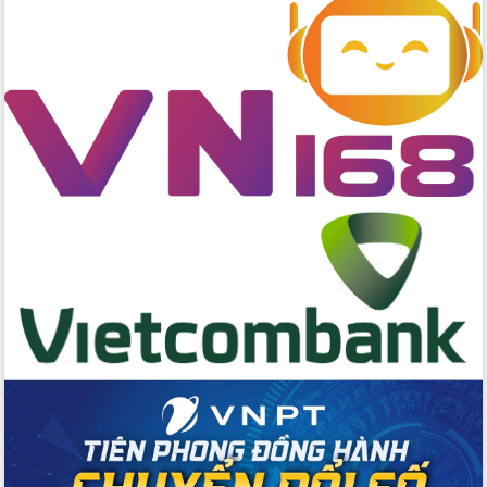
Hội nghị Ban Chấp hành Đảng bộ tỉnh
Đắk Lắk lần thứ 2 (mở rộng)
Tập trung giải phóng mặt bằng, đẩy
nhanh tiến độ Tuyến đường bộ ven
biển
Gỡ khó, khởi công xây dựng, sửa chữa
toàn bộ nhà ở cho hộ dân đúng tiến độ
đề ra
UBND tỉnh Đắk Lắk tổng kết công tác
quốc phòng, quân sự địa phương năm
2025
Tập trung triển khai quyết liệt, đồng bộ
các giải pháp nhằm thực hiện hiệu quả
các nhiệm vụ đề ra năm 2025
Phát huy vai trò của người có uy tín
trong phòng chống tảo hôn và hôn
nhân cận huyết thống
Nông sản Tây Nguyên thu hút doanh
nghiệp nước ngoài
Đắk Lắk định vị thương hiệu du lịch
“Biển – Rừng – Cà phê” trong không