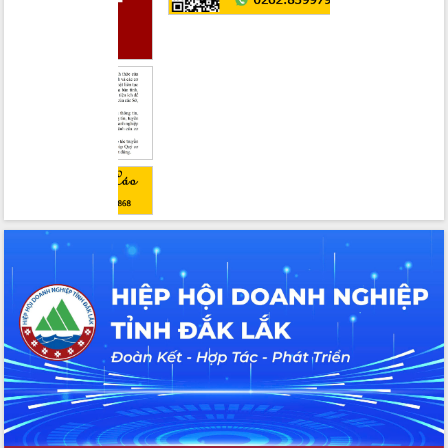
2026-2031
Đảm bảo cuộc bầu cử đại biểu Quốc
hội và đại biểu HĐND các cấp diễn ra
an toàn, hiệu quả, đúng quy định
Thủ tướng Chính phủ Phạm Minh Chính
kiểm tra, chỉ đạo hoàn thành các dự
án cao tốc và thăm khu tái định cư tại
Đắk Lắk
Sôi nổi Hội đua ngựa truyền thống Gò
Thì Thùng mừng Xuân Bính Ngọ 2026
Lãnh đạo tỉnh dâng hương tưởng niệm
tại Đập Đồng Cam đầu Xuân Bính Ngọ
Ngành nông nghiệp phấn đấu tăng
trưởng đạt 5,86% trong năm 2026
UBND tỉnh Đắk Lắk triển khai công tác
quốc phòng, quân sự địa phương năm
2026
Đắk Lắk tập trung toàn lực khắc phục
tồn tại IUU, sẵn sàng làm việc với
Đoàn thanh tra EC
Chủ tịch UBND tỉnh Tạ Anh Tuấn thăm,