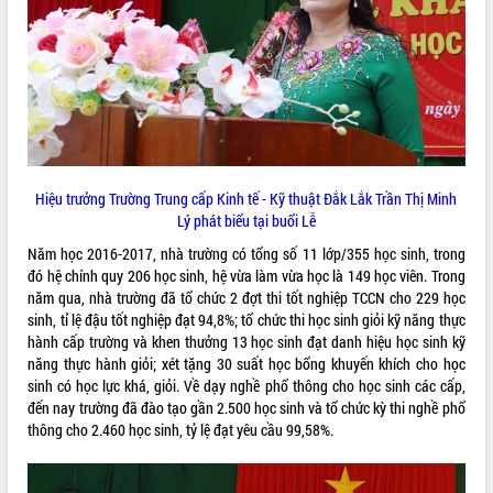
ĐIỂM TIN VĂN BẢN
QUY HOẠCH - KẾ HOẠCH
Hiệu trưởng Trường Trung cấp Kinh tế - Kỹ thuật Đắk Lắk Trần Thị Minh
Lý phát biểu tại buổi Lễ
Năm học 2016-2017, nhà trường có tổng số 11 lớp/355 học sinh, trong
đó hệ chính quy 206 học sinh, hệ vừa làm vừa học là 149 học viên. Trong
năm qua, nhà trường đã tổ chức 2 đợt thi tốt nghiệp TCCN cho 229 học
sinh, tỉ lệ đậu tốt nghiệp đạt 94,8%; tổ chức thi học sinh giỏi kỹ năng thực
hành cấp trường và khen thưởng 13 học sinh đạt danh hiệu học sinh kỹ
năng thực hành giỏi; xét tặng 30 suất học bổng khuyến khích cho học
sinh có học lực khá, giỏi. Về dạy nghề phổ thông cho học sinh các cấp,
đến nay trường đã đào tạo gần 2.500 học sinh và tổ chức kỳ thi nghề phổ
thông cho 2.460 học sinh, tỷ lệ đạt yêu cầu 99,58%.