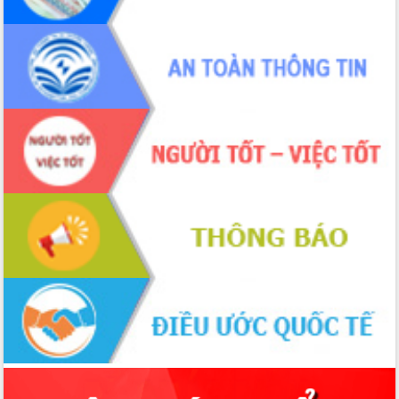
Chuyển đổi số 'mở đường' cho nông
nghiệp Đắk Lắk tăng trưởng bứt phá
Triển khai đồng bộ đo đạc, lập hồ sơ
địa chính, hoàn thiện cơ sở dữ liệu đất
đai
Ứng dụng sinh trắc học - Bước tiến
trong hành trình chuyển đổi số tại Đắk
Lắk
Đắk Lắk nâng cao hiệu quả công tác
Đảng từ Sổ tay đảng viên điện tử
Đắk Lắk đẩy mạnh nuôi biển công
nghệ, hướng tới phát triển thủy sản
bền vững
Tập huấn nâng cao năng lực triển khai
chuyển đổi số cho cán bộ, công chức
cấp xã
Đắk Lắk phát động hưởng ứng Ngày
Quyền của người tiêu dùng Việt Nam
2026
Đẩy mạnh cải cách hành chính, quyết
tâm đạt được mục tiêu tăng trưởng