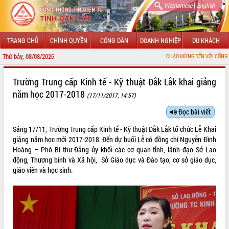
|
Vietnamese
English
TRANG CHỦ
CHÍNH QUYỀN
CÔNG DÂN
DOANH NGHIỆP
DU KHÁCH
Thứ bảy, 08/08/2026
CHÀO MỪNG ĐẾN VỚI CỔNG THÔNG TIN ĐIỆN TỬ
GIỚI THIỆU
Trường Trung cấp Kinh tế - Kỹ thuật Đắk Lắk khai giảng
năm học 2017-2018
(17/11/2017, 14:57)
LÃNH ĐẠO UBND TỈNH
Đọc bài viết
TIN TỨC SỰ KIỆN
Sáng 17/11, Trường Trung cấp Kinh tế - Kỹ thuật Đắk Lắk tổ chức Lễ Khai
SỞ, BAN, NGÀNH
giảng năm học mới 2017-2018. Đến dự buổi Lễ có đồng chí Nguyễn Đình
Hoàng – Phó Bí thư Đảng ủy khối các cơ quan tỉnh, lãnh đạo Sở Lao
UBND CÁC XÃ, PHƯỜNG
động, Thương binh và Xã hội, Sở Giáo dục và Đào tạo, cơ sở giáo dục,
giáo viên và học sinh.
THÔNG TIN CHỈ ĐẠO ĐIỀU HÀNH
HỆ THỐNG VĂN BẢN
VĂN BẢN HĐND TỈNH