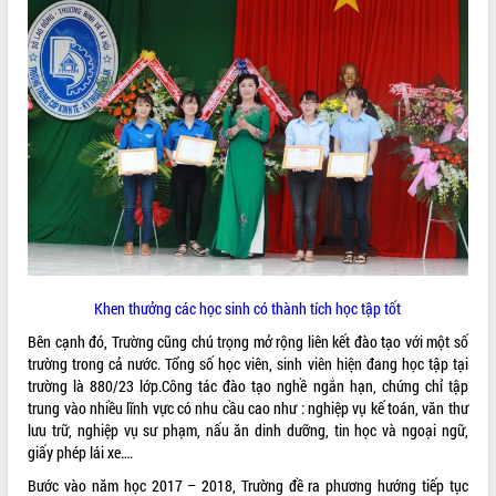
VIDEO
Loading the player...
Khám bệnh, cấp phát thuốc miễn phí
và tặng quà người dân xã Cư Pui
Hội nghị UBND tỉnh Đắk Lắk thường kỳ
tháng 7/2026
Lễ truy tặng danh hiệu “Bà Mẹ Việt
Nam Anh hùng” và trao Huân chương
Lao động
ALBUM ẢNH
UBND tỉnh Đắk Lắk triển khai nhiệm
vụ 6 tháng cuối năm 2026
Khen thưởng các học sinh có thành tích học tập tốt
Kỳ họp thứ Hai, Hội đồng nhân dân
Bên cạnh đó, Trường cũng chú trọng mở rộng liên kết đào tạo với một số
tỉnh khóa XI quyết nghị nhiều nội dung
trường trong cả nước. Tổng số học viên, sinh viên hiện đang học tập tại
quan trọng
trường là 880/23 lớp.Công tác đào tạo nghề ngắn hạn, chứng chỉ tập
Bí thư Tỉnh ủy Lương Nguyễn Minh
trung vào nhiều lĩnh vực có nhu cầu cao như : nghiệp vụ kế toán, văn thư
Triết thăm, tặng quà người có công với
lưu trữ, nghiệp vụ sư phạm, nấu ăn dinh dưỡng, tin học và ngoại ngữ,
cách mạng
giấy phép lái xe….
Rà soát, hoàn thiện hệ thống thiết chế
Bước vào năm học 2017 – 2018, Trường đề ra phương hướng tiếp tục
văn hóa, thể thao đáp ứng yêu cầu
LIÊN KẾT WEB