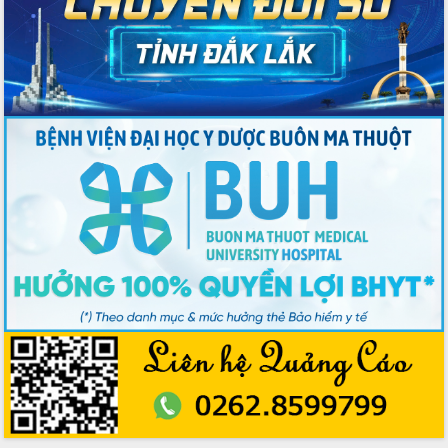
gian phát triển mới
Hội nghị chia sẻ kinh nghiệm, chuyển
giao kỹ thuật y tế, định hướng phát
triển chuyên sâu đến 2030
Chuyển đổi số mở ra không gian phát
triển trong lĩnh vực văn hóa, du lịch
Công bố quyết định của Ban Thường
vụ Tỉnh ủy về công tác cán bộ.
Thủ tướng Phạm Minh Chính: Khẩn
trương tái thiết cuộc sống người dân
sau thiên tai
Tập trung nâng cao chất lượng, tổ
chức sản xuất sầu riêng theo hướng
bền vững
Đẩy nhanh công tác khắc phục, ổn
định đời sống Nhân dân sau bão số 13
Bí thư Tỉnh ủy Lương Nguyễn Minh
Triết dự Ngày hội đại đoàn kết tại
Buôn Đăk Tuôr, xã Cư Pui
Khởi công xây dựng Trường Phổ thông