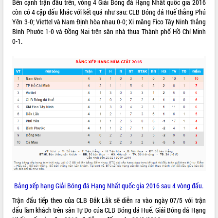
Bên cạnh trận đấu trên, vòng 4 Giải Bóng đá Hạng Nhất quốc gia 2016
còn có 4 cặp đấu khác với kết quả như sau: CLB Bóng đá Huế thắng Phú
VIDEO
Yên 3-0; Viettel và Nam Định hòa nhau 0-0; Xi măng Fico Tây Ninh thắng
Không có file video nào để phát.
Bình Phước 1-0 và Đồng Nai trên sân nhà thua Thành phố Hồ Chí Minh
0-1.
ALBUM ẢNH
LIÊN KẾT WEB
Bảng xếp hạng Giải Bóng đá Hạng Nhất quốc gia 2016 sau 4 vòng đấu.
THỐNG KÊ TRUY CẬP
Trận đấu tiếp theo của CLB Đắk Lắk sẽ diễn ra vào ngày 07/5 với trận
đấu làm khách trên sân Tự Do của CLB Bóng đá Huế. Giải Bóng đá Hạng
Hôm nay:
14634