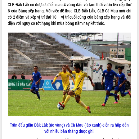
CLB Đắk Lắk có được 5 điểm sau 4 vòng đấu và tạm thời vươn lên xếp thứ
ĐIỂM TIN VĂN BẢN
6 của Bảng xếp hạng. Với việc để thua CLB Đắk Lắk, CLB Cà Mau mới chỉ
có 2 điểm và xếp vị trí thứ 10 – vị trí cuối cùng của bảng xếp hạng và đối
QUY HOẠCH - KẾ HOẠCH
diện với nguy cơ rớt hạng khi mùa bóng năm nay kết thúc.
Trận đấu giữa Đắk Lắk (áo vàng) và Cà Mau ( áo xanh) diễn ra hấp dẫn
với nhiều bàn thắng được ghi.