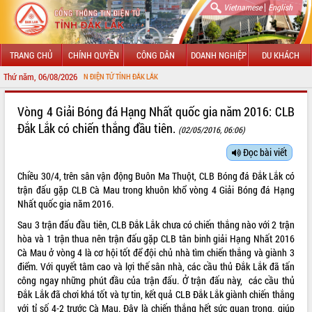
|
Vietnamese
English
TRANG CHỦ
CHÍNH QUYỀN
CÔNG DÂN
DOANH NGHIỆP
DU KHÁCH
Thứ năm, 06/08/2026
G THÔNG TIN ĐIỆN TỬ TỈNH ĐẮK LẮK
GIỚI THIỆU
Vòng 4 Giải Bóng đá Hạng Nhất quốc gia năm 2016: CLB
Đắk Lắk có chiến thắng đầu tiên.
(02/05/2016, 06:06)
LÃNH ĐẠO UBND TỈNH
Đọc bài viết
TIN TỨC SỰ KIỆN
Chiều 30/4, trên sân vận động Buôn Ma Thuột, CLB Bóng đá Đắk Lắk có
SỞ, BAN, NGÀNH
trận đấu gặp CLB Cà Mau trong khuôn khổ vòng 4 Giải Bóng đá Hạng
Nhất quốc gia năm 2016.
UBND CÁC XÃ, PHƯỜNG
Sau 3 trận đấu đầu tiên, CLB Đắk Lắk chưa có chiến thắng nào với 2 trận
hòa và 1 trận thua nên trận đấu gặp CLB tân binh giải Hạng Nhất 2016
THÔNG TIN CHỈ ĐẠO ĐIỀU HÀNH
Cà Mau ở vòng 4 là cơ hội tốt để đội chủ nhà tìm chiến thắng và giành 3
điểm. Với quyết tâm cao và lợi thế sân nhà, các cầu thủ Đắk Lắk đã tấn
HỆ THỐNG VĂN BẢN
công ngay những phút đầu của trận đấu. Ở trận đấu này, các cầu thủ
Đắk Lắk đã chơi khá tốt và tự tin, kết quả CLB Đắk Lắk giành chiến thắng
VĂN BẢN HĐND TỈNH
với tỉ số 4-2 trước Cà Mau. Đây là chiến thắng hết sức quan trọng, giúp