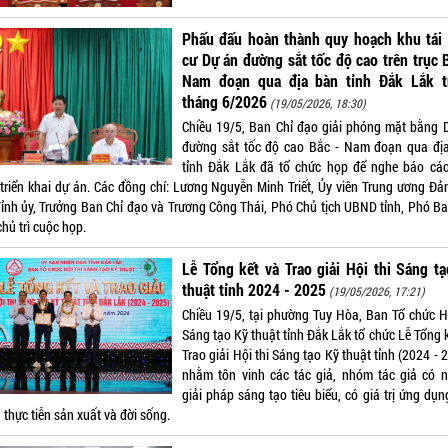
Phấu đấu hoàn thành quy hoạch khu tái 
cư Dự án đường sắt tốc độ cao trên trục 
Nam đoạn qua địa bàn tỉnh Đắk Lắk t
tháng 6/2026
(19/05/2026, 18:30)
Chiều 19/5, Ban Chỉ đạo giải phóng mặt bằng 
đường sắt tốc độ cao Bắc - Nam đoạn qua đị
tỉnh Đắk Lắk đã tổ chức họp để nghe báo cáo
 triển khai dự án. Các đồng chí: Lương Nguyễn Minh Triết, Ủy viên Trung ương Đản
Tỉnh ủy, Trưởng Ban Chỉ đạo và Trương Công Thái, Phó Chủ tịch UBND tỉnh, Phó Ba
hủ trì cuộc họp.
Lễ Tổng kết và Trao giải Hội thi Sáng t
thuật tỉnh 2024 - 2025
(19/05/2026, 17:21)
Chiều 19/5, tại phường Tuy Hòa, Ban Tổ chức Hộ
Sáng tạo Kỹ thuật tỉnh Đắk Lắk tổ chức Lễ Tổng 
Trao giải Hội thi Sáng tạo Kỹ thuật tỉnh (2024 - 
nhằm tôn vinh các tác giả, nhóm tác giả có 
giải pháp sáng tạo tiêu biểu, có giá trị ứng dụ
 thực tiễn sản xuất và đời sống.