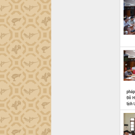
Đắk Lắk công bố Quy hoạch và xúc
tiến đầu tư tỉnh
Ngành cá ngừ Đắk Lắk chủ động thích
ứng để giữ vững thị trường xuất khẩu
Diễn đàn Kinh tế tư nhân Việt Nam đột
phá cơ chế - Hợp tác công tư
Đề án 06 tạo bước ngoặt đột phá trong
cải cách hành chính tỉnh Đắk Lắk
Kết nối tour, đẩy mạnh chuyển đổi số
để phát triển du lịch Đắk Lắk
Khởi động Dự án Đầu tư xây dựng hạ
tầng kỹ thuật Cụm công nghiệp Tân
Tiến
pháp 
Gặp mặt các cơ quan báo chí nhân Kỷ
Đỗ H
niệm 101 năm Ngày Báo chí Cách
tịch 
mạng Việt Nam
Đắk Lắk sơ kết 4 năm triển khai thực
hiện Đề án 06 của Chính phủ
Họp báo thông tin về Hội nghị Công bố
Quy hoạch và Xúc tiến đầu tư tỉnh Đắk