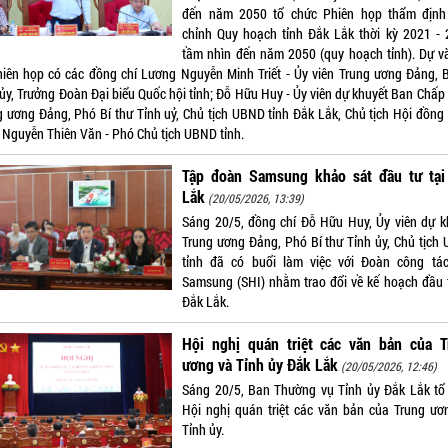
đến năm 2050 tổ chức Phiên họp thẩm định
chỉnh Quy hoạch tỉnh Đắk Lắk thời kỳ 2021 - 
tầm nhìn đến năm 2050 (quy hoạch tỉnh). Dự v
Phiên họp có các đồng chí Lương Nguyễn Minh Triết - Ủy viên Trung ương Đảng, B
 ủy, Trưởng Đoàn Đại biểu Quốc hội tỉnh; Đỗ Hữu Huy - Ủy viên dự khuyết Ban Chấp
g ương Đảng, Phó Bí thư Tỉnh uỷ, Chủ tịch UBND tỉnh Đắk Lắk, Chủ tịch Hội đồng
; Nguyễn Thiên Văn - Phó Chủ tịch UBND tỉnh.
Tập đoàn Samsung khảo sát đầu tư tại
Lắk
(20/05/2026, 13:39)
Sáng 20/5, đồng chí Đỗ Hữu Huy, Ủy viên dự k
Trung ương Đảng, Phó Bí thư Tỉnh ủy, Chủ tịch
tỉnh đã có buổi làm việc với Đoàn công tá
Samsung (SHI) nhằm trao đổi về kế hoạch đầu t
Đắk Lắk.
Hội nghị quán triệt các văn bản của T
ương và Tỉnh ủy Đắk Lắk
(20/05/2026, 12:46)
Sáng 20/5, Ban Thường vụ Tỉnh ủy Đắk Lắk tổ
Hội nghị quán triệt các văn bản của Trung ươ
Tỉnh ủy.