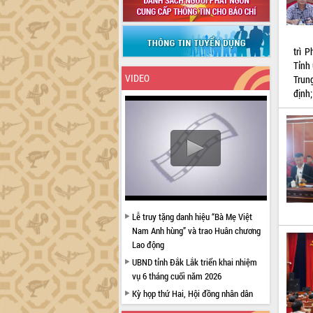
trì 
Tỉnh
VIDEO
Trun
định
Lễ truy tặng danh hiệu “Bà Mẹ Việt
Nam Anh hùng” và trao Huân chương
Lao động
UBND tỉnh Đắk Lắk triển khai nhiệm
vụ 6 tháng cuối năm 2026
Kỳ họp thứ Hai, Hội đồng nhân dân
tỉnh khóa XI quyết nghị nhiều nội dung