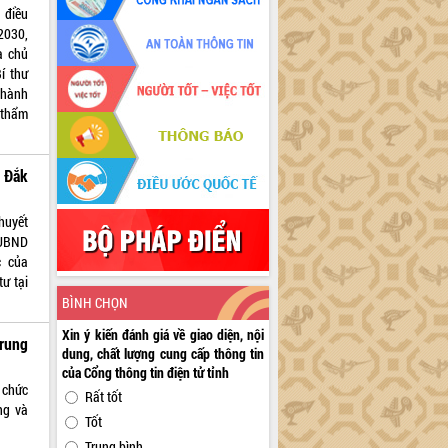
 điều
2030,
à chủ
í thư
 hành
 thẩm
 Đắk
huyết
 UBND
c của
ư tại
BÌNH CHỌN
Xin ý kiến đánh giá về giao diện, nội
rung
dung, chất lượng cung cấp thông tin
của Cổng thông tin điện tử tỉnh
 chức
Rất tốt
ng và
Tốt
Trung bình