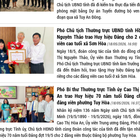
Chủ tịch UBND tỉnh đã đi kiểm tra thực địa tiến đ
phóng mặt bằng Dự án Tuyến đường bộ ven
đoạn qua xã Tuy An Đông.
Phó Chủ tịch Thường trực UBND tỉnh Hồ
Nguyên Thảo trao Huy hiệu Đảng cho 2 
viên cao tuổi xã Sơn Hòa
(18/05/2026, 16:59)
Ngày 18/5, đoàn công tác của tỉnh do đồng c
Thị Nguyên Thảo, Ủy viên Ban Thường vụ Tỉn
Phó Chủ tịch Thường trực UBND tỉnh làm Trưởng
đã đến thăm hỏi, trao tặng Huy hiệu Đảng tạ
riêng cho các đảng viên cao tuổi ở xã Sơn Hòa.
Phó Bí thư Thường trực Tỉnh ủy Cao Thị
An trao Huy hiệu 70 năm tuổi Đảng c
đảng viên phường Tuy Hòa
(18/05/2026, 16:37
Nhân kỷ niệm 136 năm Ngày sinh Chủ tịch H
Minh (19/5/1890 - 19/5/2026), ngày 18/5, đồn
Cao Thị Hòa An, Ủy viên Trung ương Đảng, Phó B
ng trực Tỉnh ủy, Chủ tịch HĐND tỉnh cùng Đoàn công tác của tỉnh đã đến tận nhà
hiệu 70 năm tuổi Đảng đợt 19/5 cho 2 đảng viên thuộc Đảng bộ phường Tuy Hòa.