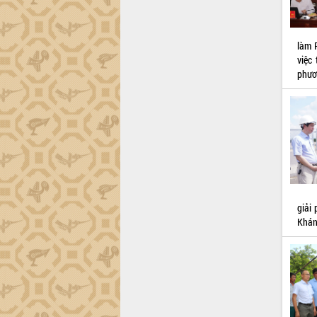
Lắk
Khơi thông điểm nghẽn, đẩy nhanh
giải ngân vốn khắc phục thiên tai
làm 
việc
HĐND tỉnh thông qua điều chỉnh Quy
phươ
hoạch tỉnh thời kỳ 2021-2030
Hội thảo góp ý hồ sơ điều chỉnh quy
hoạch tỉnh Đắk Lắk thời kỳ 2021-2030,
tầm nhìn đến năm 2050
Nâng cao hiệu quả hoạt động của các
doanh nghiệp nhà nước
Hội nghị triển khai kết nối mạng
truyền số liệu chuyên dùng phục vụ cơ
quan Đảng, Nhà nước
giải
Lễ phát động chuỗi hoạt động chung
Khán
tay làm sạch môi trường
Xã Ea Kar bước chuyển mình trong
công tác cải cách hành chính mô hình
mới
UBND tỉnh họp báo định kỳ tháng 4
năm 2026