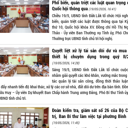
Phổ biến, quán triệt các luật quan trọng
Quốc hội thông qua
(19/05/2026, 16:41)
Chiều 19/5, UBND tỉnh Đắk Lắk tổ chức Hội ngh
biến, quán triệt các luật được thông qua tại K
thứ 10, Quốc hội khóa XV. Đồng chí Hồ Thị N
Thảo - Ủy viên Ban Thường vụ Tỉnh ủy, Phó Chủ
Thường trực UBND tỉnh chủ trì hội nghị.
Quyết liệt xử lý tài sản dôi dư và mua
thiết bị chuyên dụng trong quý II/
(19/05/2026, 14:28)
Sáng 19/5, UBND tỉnh Đắk Lắk tổ chức cuộ
nhằm giải quyết các khó khăn, vướng mắc trong
tác quản lý tài sản công, đồng thời thảo luận
đẩy nhanh tiến độ khai thác, xử lý các cơ sở nhà, đất dôi dư trên địa bàn tỉnh. Đồ
ữu Huy – Ủy viên Dự khuyết Ban Chấp hành Trung ương Đảng, Phó Bí thư Tỉnh ủy
UBND tỉnh chủ trì.
Đoàn kiểm tra, giám sát số 26 của Bộ C
trị, Ban Bí thư làm việc tại phường Bình
(19/05/2026, 11:45)