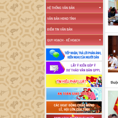
HỆ THỐNG VĂN BẢN
VĂN BẢN HĐND TỈNH
ĐIỂM TIN VĂN BẢN
QUY HOẠCH - KẾ HOẠCH
thuộc