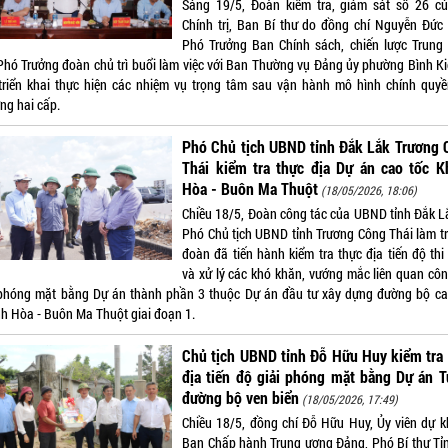
Sáng 19/5, Đoàn kiểm tra, giám sát số 26 c
Chính trị, Ban Bí thư do đồng chí Nguyễn Đức 
Phó Trưởng Ban Chính sách, chiến lược Trung
Phó Trưởng đoàn chủ trì buổi làm việc với Ban Thường vụ Đảng ủy phường Bình Ki
 triển khai thực hiện các nhiệm vụ trọng tâm sau vận hành mô hình chính quyề
ng hai cấp.
Phó Chủ tịch UBND tỉnh Đắk Lắk Trương 
Thái kiểm tra thực địa Dự án cao tốc K
Hòa - Buôn Ma Thuột
(18/05/2026, 18:06)
Chiều 18/5, Đoàn công tác của UBND tỉnh Đắk L
Phó Chủ tịch UBND tỉnh Trương Công Thái làm t
đoàn đã tiến hành kiểm tra thực địa tiến độ thi
và xử lý các khó khăn, vướng mắc liên quan côn
 phóng mặt bằng Dự án thành phần 3 thuộc Dự án đầu tư xây dựng đường bộ ca
h Hòa - Buôn Ma Thuột giai đoạn 1.
Chủ tịch UBND tỉnh Đỗ Hữu Huy kiểm tra
địa tiến độ giải phóng mặt bằng Dự án 
đường bộ ven biển
(18/05/2026, 17:49)
Chiều 18/5, đồng chí Đỗ Hữu Huy, Ủy viên dự k
Ban Chấp hành Trung ương Đảng, Phó Bí thư Tỉn