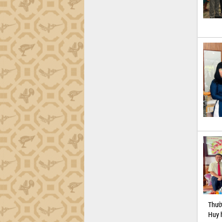
Hội thảo khoa học “Giải pháp thúc đẩy
phát triển nền kinh tế xanh tại tỉnh
Đắk Lắk”
Tăng cường giám sát, đôn đốc thực
hiện nhiệm vụ quản lý tài sản công
hàng tuần
Tháo gỡ những vướng mắc, đẩy mạnh
công tác cải cách thủ tục hành chính
tại Trung tâm Phục vụ hành chính
công tỉnh
Đắk Lắk: Tôn vinh 46 giải pháp tại Hội
thi Sáng tạo Kỹ thuật 2024 - 2025
Đắk Lắk rà soát, điều chỉnh Đề án 190
về phát triển nuôi trồng thủy sản
Phó Chủ tịch UBND tỉnh Đắk Lắk
Trương Công Thái kiểm tra thực địa
Dự án cao tốc Khánh Hòa - Buôn Ma
Thuột
Định vị cà phê Việt Nam như một “di
Thườ
sản sống” trong dòng chảy toàn cầu
Huy 