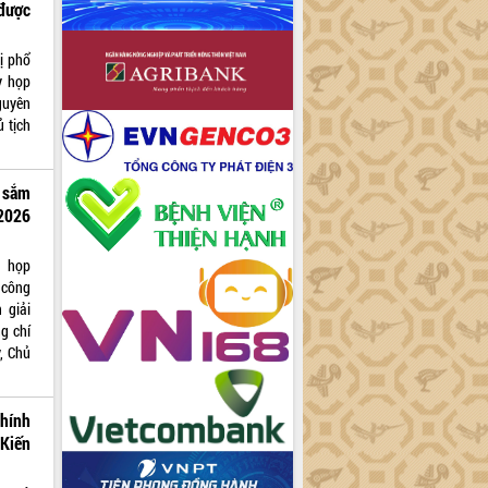
 được
ị phổ
ỳ họp
guyên
 tịch
 sắm
2026
c họp
 công
 giải
ng chí
, Chủ
hính
 Kiến