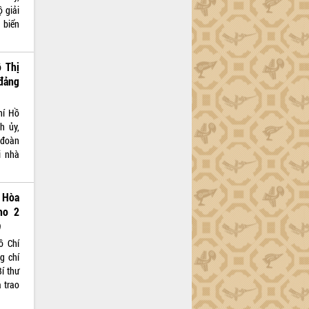
ộ giải
 biển
 Thị
đảng
hí Hồ
h ủy,
 đoàn
i nhà
 Hòa
ho 2
)
ồ Chí
g chí
í thư
 trao