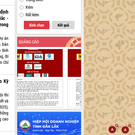
Kém
định
Rất kém
Bắc -
rong
Bình chọn
Kết quả
Dự án
QUẢNG CÁO
a bàn
 tình
g, Bí
n Chỉ
ạo Kỹ
i thi
kết và
2025),
những
ng cao