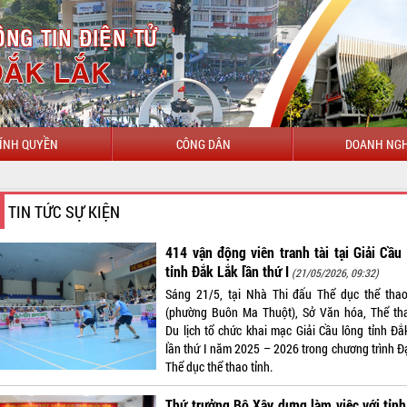
ÍNH QUYỀN
CÔNG DÂN
DOANH NGH
CHÀO MỪNG ĐẾN VỚI 
TIN TỨC SỰ KIỆN
414 vận động viên tranh tài tại Giải Cầu
tỉnh Đắk Lắk lần thứ I
(21/05/2026, 09:32)
Sáng 21/5, tại Nhà Thi đấu Thể dục thể thao
(phường Buôn Ma Thuột), Sở Văn hóa, Thể th
Du lịch tổ chức khai mạc Giải Cầu lông tỉnh Đắ
lần thứ I năm 2025 – 2026 trong chương trình Đạ
Thể dục thể thao tỉnh.
Thứ trưởng Bộ Xây dựng làm việc với tỉn