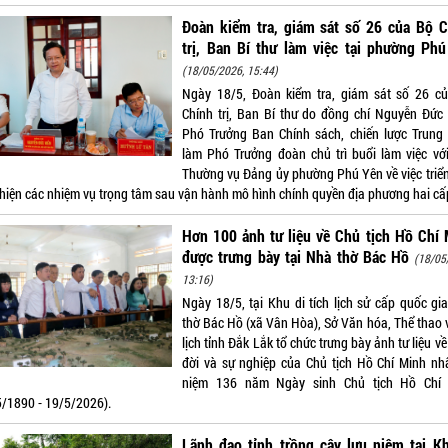
Đoàn kiểm tra, giám sát số 26 của Bộ C
trị, Ban Bí thư làm việc tại phường Ph
(18/05/2026, 15:44)
Ngày 18/5, Đoàn kiểm tra, giám sát số 26 c
Chính trị, Ban Bí thư do đồng chí Nguyễn Đức 
Phó Trưởng Ban Chính sách, chiến lược Trung
làm Phó Trưởng đoàn chủ trì buổi làm việc vớ
Thường vụ Đảng ủy phường Phú Yên về việc triển
 hiện các nhiệm vụ trọng tâm sau vận hành mô hình chính quyền địa phương hai cấ
Hơn 100 ảnh tư liệu về Chủ tịch Hồ Chí
được trưng bày tại Nhà thờ Bác Hồ
(18/05
13:16)
Ngày 18/5, tại Khu di tích lịch sử cấp quốc gi
thờ Bác Hồ (xã Vân Hòa), Sở Văn hóa, Thể thao 
lịch tỉnh Đắk Lắk tổ chức trưng bày ảnh tư liệu v
đời và sự nghiệp của Chủ tịch Hồ Chí Minh nh
niệm 136 năm Ngày sinh Chủ tịch Hồ Chí
5/1890 - 19/5/2026).
Lãnh đạo tỉnh trồng cây lưu niệm tại K