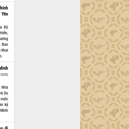
hính
ú Yên
ủa Bộ
Hiển,
 ương
i Ban
 khai
p.
 Minh
/2026,
a Nhà
và Du
ề cuộc
ân kỷ
 Minh
hu di