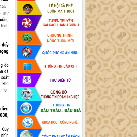
:50)
o Thứ
rưởng
h hình
.
 đẩy
rọng
ng do
àn đã
 soát
c khó
 điện
điều
030,
h Quy
 nhìn