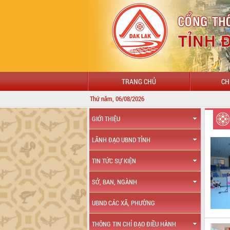
TRANG CHỦ
CH
Thứ năm, 06/08/2026
GIỚI THIỆU
LÃNH ĐẠO UBND TỈNH
TIN TỨC SỰ KIỆN
SỞ, BAN, NGÀNH
UBND CÁC XÃ, PHƯỜNG
THÔNG TIN CHỈ ĐẠO ĐIỀU HÀNH