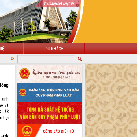
|
Vietnamese
English
IỆP
DU KHÁCH
CỔNG THÔNG TIN ĐIỆN TỬ TỈNH ĐẮK LẮK
 lông
 tỉnh
ao và
k Lắk
i hội
h Đắk