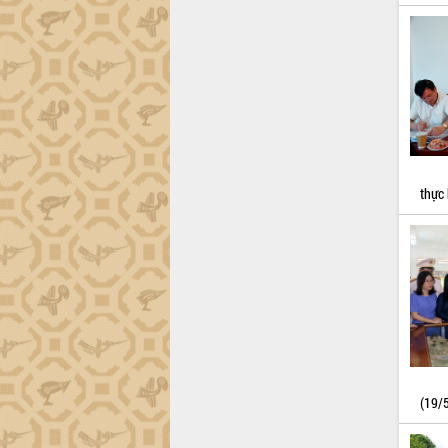
Xây dựng nông thôn mới: Nâng cao đời
sống người dân từ những mô hình thiết
thực
Quyết liệt tháo gỡ vướng mắc, đẩy
nhanh tiến độ các dự án trọng điểm
trong Khu kinh tế Nam Phú Yên
Hòn Yến phát triển du lịch gắn với bảo
tồn biển
Lấy ý kiến điều chỉnh Quy hoạch tỉnh
thực
Đắk Lắk thời kỳ 2021-2030, tầm nhìn
đến năm 2050
Phát động chiến dịch 30 ngày đêm
giải phóng mặt bằng Tuyến đường bộ
ven biển
Đắk Lắk nỗ lực thúc đẩy tăng trưởng
kinh tế từ 10% trở lên trong Quý
II/2026
Đắk Lắk ký kết thỏa thuận hợp tác về
chuyển đổi số giai đoạn 2026 – 2030
(19/
với Tập đoàn Bưu chính Viễn thông
Việt Nam