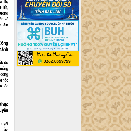
ủa Bộ
Hiển,
 ương
ến về
n địa
Công
hánh
ắk do
rưởng
 công
g tác
o tốc
 thực
Tuyến
huyết
h ủy,