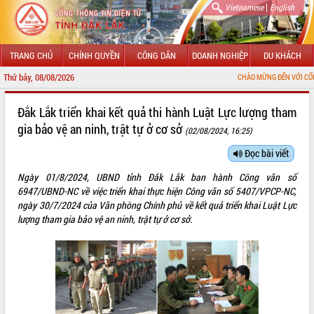
|
Vietnamese
English
TRANG CHỦ
CHÍNH QUYỀN
CÔNG DÂN
DOANH NGHIỆP
DU KHÁCH
Thứ bảy, 08/08/2026
CHÀO MỪNG ĐẾN VỚI CỔNG THÔNG TI
GIỚI THIỆU
Đắk Lắk triển khai kết quả thi hành Luật Lực lượng tham
gia bảo vệ an ninh, trật tự ở cơ sở
(02/08/2024, 16:25)
LÃNH ĐẠO UBND TỈNH
Đọc bài viết
TIN TỨC SỰ KIỆN
Ngày 01/8/2024, UBND tỉnh Đắk Lắk ban hành Công văn số
SỞ, BAN, NGÀNH
6947/UBND-NC về việc triển khai thực hiện Công văn số 5407/VPCP-NC,
ngày 30/7/2024 của Văn phòng Chính phủ về kết quả triển khai Luật Lực
UBND CÁC XÃ, PHƯỜNG
lượng tham gia bảo vệ an ninh, trật tự ở cơ sở.
THÔNG TIN CHỈ ĐẠO ĐIỀU HÀNH
HỆ THỐNG VĂN BẢN
VĂN BẢN HĐND TỈNH