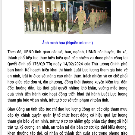
ĐIỂM TIN VĂN BẢN
QUY HOẠCH - KẾ HOẠCH
Ảnh minh họa (Nguồn internet)
Theo đó, UBND tỉnh giao các sở, ban, ngành, UBND các huyện, thị xã,
thành phố tiếp tục thực hiện hiệu quả các nhiệm vụ được phân công tại
Quyết định số 176/QĐ-TTg ngày 14/02/2024 của Thủ tướng Chính phủ
ban hành Kế hoạch triển khai thi hành Luật Lực lượng tham gia bảo vệ
an ninh, trật tự ở cơ sở; nâng cao nhận thức, trách nhiệm và cơ chế phối
hợp giữa các đơn vị, địa phương, đồng thời thường xuyên kiểm tra, đôn
đốc, hướng dẫn, kịp thời giải quyết những khó khăn, vướng mắc trong
quá trình tiến hành các hoạt động triển khai thi hành Luật Lực lượng
tham gia bảo vệ an ninh, trật tự ở cơ sở trên phạm vi toàn tỉnh.
Giao Công an tỉnh tiếp tục chỉ đạo lực lượng Công an các cấp tham mưu
cấp ủy, chính quyền quản lý tổ chức hoạt động có hiệu quả lực lượng
tham gia bảo vệ an ninh, trật tự ở cơ sở nhằm góp phần xây dựng xã hội
trật tự, kỷ cương, an ninh, an toàn tại địa bàn cơ sở; kịp thời biểu dương,
khen thưởng tập thể, cá nhân có thành tích xuất sắc trong phong trào