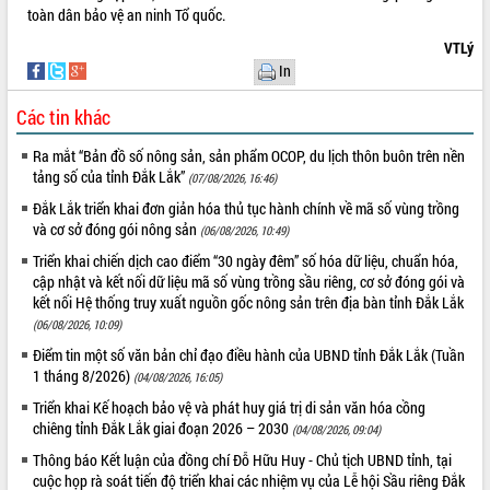
toàn dân bảo vệ an ninh Tổ quốc.
VIDEO
VTLý
Không có file video nào để phát.
In
Các tin khác
ALBUM ẢNH
Ra mắt “Bản đồ số nông sản, sản phẩm OCOP, du lịch thôn buôn trên nền
tảng số của tỉnh Đắk Lắk”
(07/08/2026, 16:46)
Đắk Lắk triển khai đơn giản hóa thủ tục hành chính về mã số vùng trồng
và cơ sở đóng gói nông sản
(06/08/2026, 10:49)
Triển khai chiến dịch cao điểm “30 ngày đêm” số hóa dữ liệu, chuẩn hóa,
cập nhật và kết nối dữ liệu mã số vùng trồng sầu riêng, cơ sở đóng gói và
kết nối Hệ thống truy xuất nguồn gốc nông sản trên địa bàn tỉnh Đắk Lắk
(06/08/2026, 10:09)
LIÊN KẾT WEB
Điểm tin một số văn bản chỉ đạo điều hành của UBND tỉnh Đắk Lắk (Tuần
1 tháng 8/2026)
(04/08/2026, 16:05)
Triển khai Kế hoạch bảo vệ và phát huy giá trị di sản văn hóa cồng
chiêng tỉnh Đắk Lắk giai đoạn 2026 – 2030
(04/08/2026, 09:04)
THỐNG KÊ TRUY CẬP
Thông báo Kết luận của đồng chí Đỗ Hữu Huy - Chủ tịch UBND tỉnh, tại
Hôm nay:
26137
cuộc họp rà soát tiến độ triển khai các nhiệm vụ của Lễ hội Sầu riêng Đắk