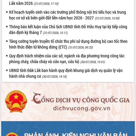
Lắk năm 2026
(31/07/2026, 17:10)
Tất cả:
66071460
Kế hoạch tuyển sinh vào các trường phổ thông nội trú tiểu học và trung
học cơ sở xã biên giới đất liền năm học 2026 - 2027
(31/07/2026, 15:50)
Thông báo kết luận của Chủ tịch UBND tỉnh Đỗ Hữu Huy tại kỳ tiếp công
dân định kỳ tháng 7
(31/07/2026, 15:11)
Tăng cường tuyên truyền tổ chức thu phí sử dụng đường bộ cao tốc theo
hình thức điện tử không dừng (ETC)
(31/07/2026, 09:33)
Quy định trách nhiệm của các sở, ngành và địa phương trong công tác
phòng cháy, chữa cháy và cứu nạn, cứu hộ
(30/07/2026, 15:01)
UBND tỉnh Đắk Lắk ban hành quy định khung giá dịch vụ quản lý vận
hành nhà chung cư
(30/07/2026, 14:16)