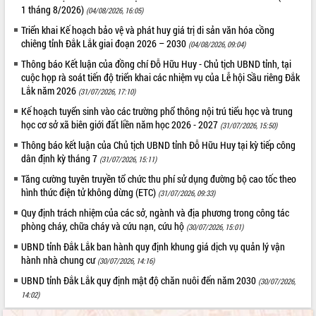
1 tháng 8/2026)
Tất cả:
66093605
(04/08/2026, 16:05)
Triển khai Kế hoạch bảo vệ và phát huy giá trị di sản văn hóa cồng
chiêng tỉnh Đắk Lắk giai đoạn 2026 – 2030
(04/08/2026, 09:04)
Thông báo Kết luận của đồng chí Đỗ Hữu Huy - Chủ tịch UBND tỉnh, tại
cuộc họp rà soát tiến độ triển khai các nhiệm vụ của Lễ hội Sầu riêng Đắk
Lắk năm 2026
(31/07/2026, 17:10)
Kế hoạch tuyển sinh vào các trường phổ thông nội trú tiểu học và trung
học cơ sở xã biên giới đất liền năm học 2026 - 2027
(31/07/2026, 15:50)
Thông báo kết luận của Chủ tịch UBND tỉnh Đỗ Hữu Huy tại kỳ tiếp công
dân định kỳ tháng 7
(31/07/2026, 15:11)
Tăng cường tuyên truyền tổ chức thu phí sử dụng đường bộ cao tốc theo
hình thức điện tử không dừng (ETC)
(31/07/2026, 09:33)
Quy định trách nhiệm của các sở, ngành và địa phương trong công tác
phòng cháy, chữa cháy và cứu nạn, cứu hộ
(30/07/2026, 15:01)
UBND tỉnh Đắk Lắk ban hành quy định khung giá dịch vụ quản lý vận
hành nhà chung cư
(30/07/2026, 14:16)
UBND tỉnh Đắk Lắk quy định mật độ chăn nuôi đến năm 2030
(30/07/2026,
14:02)