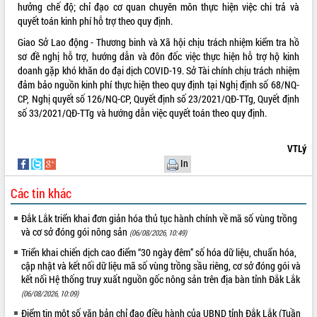
hưởng chế độ; chỉ đạo cơ quan chuyên môn thực hiện việc chi trả và
VIDEO
quyết toán kinh phí hỗ trợ theo quy định.
Giao Sở Lao động - Thương binh và Xã hội chịu trách nhiệm kiểm tra hồ
Không có file video nào để phát.
sơ đề nghị hỗ trợ, hướng dẫn và đôn đốc việc thực hiện hỗ trợ hộ kinh
doanh gặp khó khăn do đại dịch COVID-19. Sở Tài chính chịu trách nhiệm
ALBUM ẢNH
đảm bảo nguồn kinh phí thực hiện theo quy định tại Nghị định số 68/NQ-
CP, Nghị quyết số 126/NQ-CP, Quyết định số 23/2021/QĐ-TTg, Quyết định
số 33/2021/QĐ-TTg và hướng dẫn việc quyết toán theo quy định.
VTLý
In
Các tin khác
LIÊN KẾT WEB
Đắk Lắk triển khai đơn giản hóa thủ tục hành chính về mã số vùng trồng
và cơ sở đóng gói nông sản
(06/08/2026, 10:49)
Triển khai chiến dịch cao điểm “30 ngày đêm” số hóa dữ liệu, chuẩn hóa,
cập nhật và kết nối dữ liệu mã số vùng trồng sầu riêng, cơ sở đóng gói và
kết nối Hệ thống truy xuất nguồn gốc nông sản trên địa bàn tỉnh Đắk Lắk
THỐNG KÊ TRUY CẬP
(06/08/2026, 10:09)
Hôm nay:
7937
Điểm tin một số văn bản chỉ đạo điều hành của UBND tỉnh Đắk Lắk (Tuần