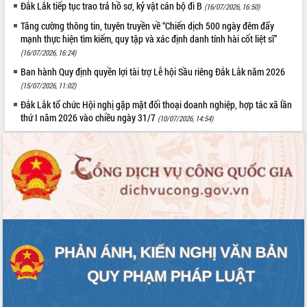
Đắk Lắk tiếp tục trao trả hồ sơ, kỷ vật cán bộ đi B
(16/07/2026, 16:50)
Tất cả:
66098430
Tăng cường thông tin, tuyên truyền về “Chiến dịch 500 ngày đêm đẩy
mạnh thực hiện tìm kiếm, quy tập và xác định danh tính hài cốt liệt sĩ”
(16/07/2026, 16:24)
Ban hành Quy định quyền lợi tài trợ Lễ hội Sầu riêng Đắk Lắk năm 2026
(15/07/2026, 11:02)
Đắk Lắk tổ chức Hội nghị gặp mặt đối thoại doanh nghiệp, hợp tác xã lần
thứ I năm 2026 vào chiều ngày 31/7
(10/07/2026, 14:54)