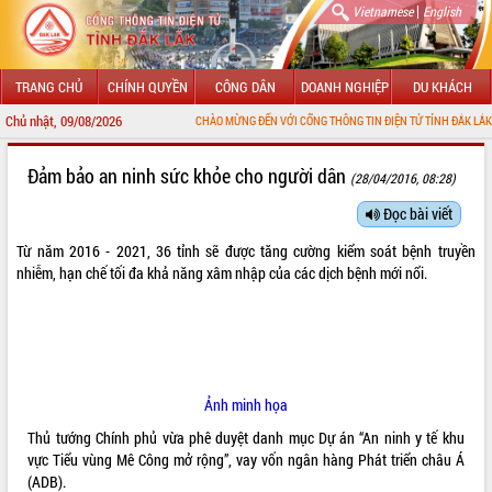
|
Vietnamese
English
TRANG CHỦ
CHÍNH QUYỀN
CÔNG DÂN
DOANH NGHIỆP
DU KHÁCH
Chủ nhật, 09/08/2026
CHÀO MỪNG ĐẾN VỚI CỔNG THÔNG TIN ĐIỆN TỬ TỈNH ĐẮK LẮK
GIỚI THIỆU
Đảm bảo an ninh sức khỏe cho người dân
(28/04/2016, 08:28)
LÃNH ĐẠO UBND TỈNH
Đọc bài viết
Từ năm 2016 - 2021, 36 tỉnh sẽ được tăng cường kiểm soát bệnh truyền
TIN TỨC SỰ KIỆN
nhiễm, hạn chế tối đa khả năng xâm nhập của các dịch bệnh mới nổi.
SỞ, BAN, NGÀNH
UBND CÁC XÃ, PHƯỜNG
THÔNG TIN CHỈ ĐẠO ĐIỀU HÀNH
Ảnh minh họa
HỆ THỐNG VĂN BẢN
Thủ tướng Chính phủ vừa phê duyệt danh mục Dự án “An ninh y tế khu
vực Tiểu vùng Mê Công mở rộng”, vay vốn ngân hàng Phát triển châu Á
VĂN BẢN HĐND TỈNH
(ADB).