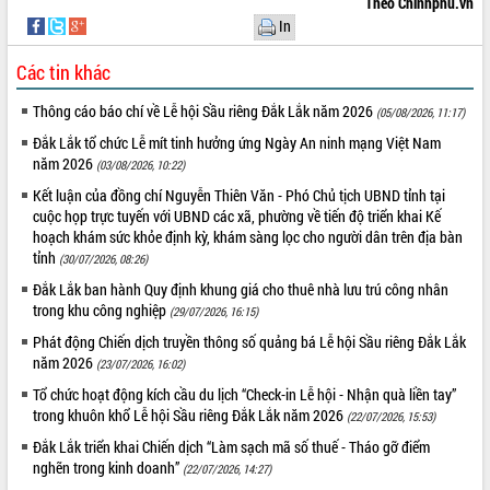
Theo Chinhphu.vn
In
VIDEO
Không có file video nào để phát.
Các tin khác
Thông cáo báo chí về Lễ hội Sầu riêng Đắk Lắk năm 2026
(05/08/2026, 11:17)
ALBUM ẢNH
Đắk Lắk tổ chức Lễ mít tinh hưởng ứng Ngày An ninh mạng Việt Nam
năm 2026
(03/08/2026, 10:22)
Kết luận của đồng chí Nguyễn Thiên Văn - Phó Chủ tịch UBND tỉnh tại
cuộc họp trực tuyến với UBND các xã, phường về tiến độ triển khai Kế
hoạch khám sức khỏe định kỳ, khám sàng lọc cho người dân trên địa bàn
tỉnh
(30/07/2026, 08:26)
Đắk Lắk ban hành Quy định khung giá cho thuê nhà lưu trú công nhân
trong khu công nghiệp
(29/07/2026, 16:15)
LIÊN KẾT WEB
Phát động Chiến dịch truyền thông số quảng bá Lễ hội Sầu riêng Đắk Lắk
năm 2026
(23/07/2026, 16:02)
Tổ chức hoạt động kích cầu du lịch “Check-in Lễ hội - Nhận quà liền tay”
trong khuôn khổ Lễ hội Sầu riêng Đắk Lắk năm 2026
(22/07/2026, 15:53)
THỐNG KÊ TRUY CẬP
Đắk Lắk triển khai Chiến dịch “Làm sạch mã số thuế - Tháo gỡ điểm
nghẽn trong kinh doanh”
(22/07/2026, 14:27)
Hôm nay:
12762