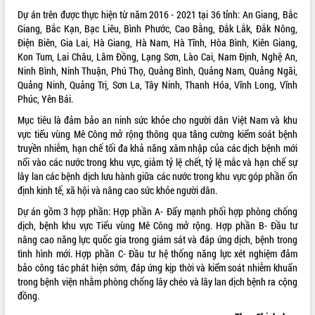
Dự án trên được thực hiện từ năm 2016 - 2021 tại 36 tỉnh: An Giang, Bắc
ĐIỂM TIN VĂN BẢN
Giang, Bắc Kạn, Bạc Liêu, Bình Phước, Cao Bằng, Đắk Lắk, Đắk Nông,
Điện Biên, Gia Lai, Hà Giang, Hà Nam, Hà Tĩnh, Hòa Bình, Kiên Giang,
QUY HOẠCH - KẾ HOẠCH
Kon Tum, Lai Châu, Lâm Đồng, Lạng Sơn, Lào Cai, Nam Định, Nghệ An,
Ninh Bình, Ninh Thuận, Phú Thọ, Quảng Bình, Quảng Nam, Quảng Ngãi,
Quảng Ninh, Quảng Trị, Sơn La, Tây Ninh, Thanh Hóa, Vĩnh Long, Vĩnh
Phúc, Yên Bái.
Mục tiêu là đảm bảo an ninh sức khỏe cho người dân Việt Nam và khu
vực tiểu vùng Mê Công mở rộng thông qua tăng cường kiểm soát bệnh
truyền nhiễm, hạn chế tối đa khả năng xâm nhập của các dịch bệnh mới
nổi vào các nước trong khu vực, giảm tỷ lệ chết, tỷ lệ mắc và hạn chế sự
lây lan các bệnh dịch lưu hành giữa các nước trong khu vực góp phần ổn
định kinh tế, xã hội và nâng cao sức khỏe người dân.
Dự án gồm 3 hợp phần: Hợp phần A- Đẩy mạnh phối hợp phòng chống
dịch, bệnh khu vực Tiểu vùng Mê Công mở rộng. Hợp phần B- Đầu tư
nâng cao năng lực quốc gia trong giám sát và đáp ứng dịch, bệnh trong
tình hình mới. Hợp phần C- Đầu tư hệ thống năng lực xét nghiệm đảm
bảo công tác phát hiện sớm, đáp ứng kịp thời và kiểm soát nhiễm khuẩn
trong bệnh viện nhằm phòng chống lây chéo và lây lan dịch bệnh ra cộng
đồng.