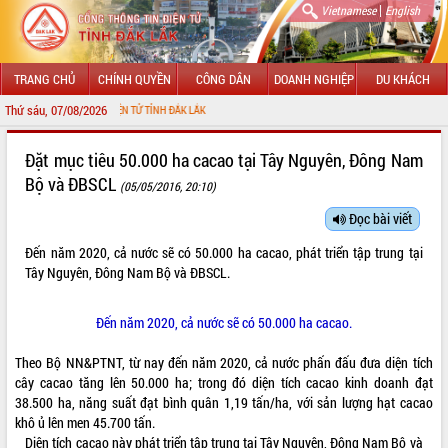
|
Vietnamese
English
TRANG CHỦ
CHÍNH QUYỀN
CÔNG DÂN
DOANH NGHIỆP
DU KHÁCH
Thứ sáu, 07/08/2026
HÔNG TIN ĐIỆN TỬ TỈNH ĐẮK LẮK
GIỚI THIỆU
Đặt mục tiêu 50.000 ha cacao tại Tây Nguyên, Đông Nam
Bộ và ĐBSCL
(05/05/2016, 20:10)
LÃNH ĐẠO UBND TỈNH
Đọc bài viết
TIN TỨC SỰ KIỆN
Đến năm 2020, cả nước sẽ có 50.000 ha cacao, phát triển tập trung tại
SỞ, BAN, NGÀNH
Tây Nguyên, Đông Nam Bộ và ĐBSCL.
UBND CÁC XÃ, PHƯỜNG
Đến năm 2020, cả nước sẽ có 50.000 ha cacao.
THÔNG TIN CHỈ ĐẠO ĐIỀU HÀNH
Theo Bộ NN&PTNT, từ nay đến năm 2020, cả nước phấn đấu đưa diện tích
cây cacao tăng lên 50.000 ha; trong đó diện tích cacao kinh doanh đạt
HỆ THỐNG VĂN BẢN
38.500 ha, năng suất đạt bình quân 1,19 tấn/ha, với sản lượng hạt cacao
khô ủ lên men 45.700 tấn.
VĂN BẢN HĐND TỈNH
Diện tích cacao này phát triển tập trung tại Tây Nguyên, Đông Nam Bộ và