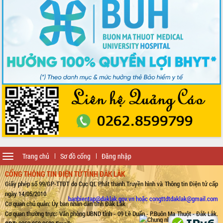
Toggle
Trang chủ
Sơ đồ cổng
Đăng nhập
navigation
CỔNG THÔNG TIN ĐIỆN TỬ TỈNH ĐẮK LẮK
Giấy phép số 99/GP-TTĐT do Cục QL Phát thanh Truyền hình và Thông tin Điện tử cấp
ngày 14/05/2010
banbientap@daklak.gov.vn hoặc congttdtdaklak@gmail.com
Cơ quan chủ quản: Ủy ban nhân dân tỉnh Đắk Lắk
Cơ quan thường trực: Văn phòng UBND tỉnh - 09 Lê Duẩn - P.Buôn Ma Thuột - Đắk Lắk.