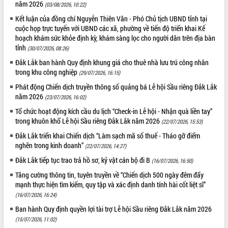
năm 2026
(03/08/2026, 10:22)
Tất cả:
66021948
Kết luận của đồng chí Nguyễn Thiên Văn - Phó Chủ tịch UBND tỉnh tại
cuộc họp trực tuyến với UBND các xã, phường về tiến độ triển khai Kế
hoạch khám sức khỏe định kỳ, khám sàng lọc cho người dân trên địa bàn
tỉnh
(30/07/2026, 08:26)
Đắk Lắk ban hành Quy định khung giá cho thuê nhà lưu trú công nhân
trong khu công nghiệp
(29/07/2026, 16:15)
Phát động Chiến dịch truyền thông số quảng bá Lễ hội Sầu riêng Đắk Lắk
năm 2026
(23/07/2026, 16:02)
Tổ chức hoạt động kích cầu du lịch “Check-in Lễ hội - Nhận quà liền tay”
trong khuôn khổ Lễ hội Sầu riêng Đắk Lắk năm 2026
(22/07/2026, 15:53)
Đắk Lắk triển khai Chiến dịch “Làm sạch mã số thuế - Tháo gỡ điểm
nghẽn trong kinh doanh”
(22/07/2026, 14:27)
Đắk Lắk tiếp tục trao trả hồ sơ, kỷ vật cán bộ đi B
(16/07/2026, 16:50)
Tăng cường thông tin, tuyên truyền về “Chiến dịch 500 ngày đêm đẩy
mạnh thực hiện tìm kiếm, quy tập và xác định danh tính hài cốt liệt sĩ”
(16/07/2026, 16:24)
Ban hành Quy định quyền lợi tài trợ Lễ hội Sầu riêng Đắk Lắk năm 2026
(15/07/2026, 11:02)