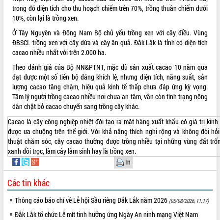
trong đó diện tích cho thu hoạch chiếm trên 70%, trồng thuần chiếm dưới
VIDEO
10%, còn lại là trồng xen.
Không có file video nào để phát.
Ở Tây Nguyên và Đông Nam Bộ chủ yếu trồng xen với cây điều. Vùng
ĐBSCL trồng xen với cây dừa và cây ăn quả. Đắk Lắk là tỉnh có diện tích
cacao nhiều nhất với trên 2.000 ha.
ALBUM ẢNH
Theo đánh giá của Bộ NN&PTNT, mặc dù sản xuất cacao 10 năm qua
đạt được một số tiến bộ đáng khích lệ, nhưng diện tích, năng suất, sản
lượng cacao tăng chậm, hiệu quả kinh tế thấp chưa đáp ứng kỳ vọng.
Tâm lý người trồng cacao nhiều nơi chưa an tâm, vẫn còn tình trạng nông
dân chặt bỏ cacao chuyển sang trồng cây khác.
Cacao là cây công nghiệp nhiệt đới tạo ra mặt hàng xuất khẩu có giá trị kinh
được ưa chuộng trên thế giới. Với khả năng thích nghi rộng và không đòi hỏi
thuật chăm sóc, cây cacao thường được trồng nhiều tại những vùng đất tr
LIÊN KẾT WEB
xanh đồi trọc, làm cây lâm sinh hay là trồng xen.
In
Các tin khác
THỐNG KÊ TRUY CẬP
Thông cáo báo chí về Lễ hội Sầu riêng Đắk Lắk năm 2026
(05/08/2026, 11:17)
Đắk Lắk tổ chức Lễ mít tinh hưởng ứng Ngày An ninh mạng Việt Nam
Hôm nay:
9208