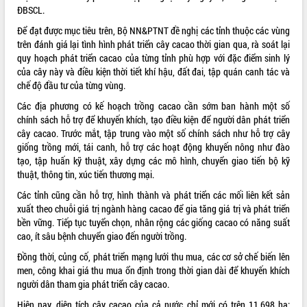
ĐBSCL.
ĐIỂM TIN VĂN BẢN
Để đạt được mục tiêu trên, Bộ NN&PTNT đề nghị các tỉnh thuộc các vùng
trên đánh giá lại tình hình phát triển cây cacao thời gian qua, rà soát lại
QUY HOẠCH - KẾ HOẠCH
quy hoạch phát triển cacao của từng tỉnh phù hợp với đặc điểm sinh lý
của cây này và điều kiện thời tiết khí hậu, đất đai, tập quán canh tác và
chế độ đầu tư của từng vùng.
Các địa phương có kế hoạch trồng cacao cần sớm ban hành một số
chính sách hỗ trợ để khuyến khích, tạo điều kiện để người dân phát triển
cây cacao. Trước mắt, tập trung vào một số chính sách như hỗ trợ cây
giống trồng mới, tái canh, hỗ trợ các hoạt động khuyến nông như đào
tạo, tập huấn kỹ thuật, xây dựng các mô hình, chuyển giao tiến bộ kỹ
thuật, thông tin, xúc tiến thương mại.
Các tỉnh cũng cần hỗ trợ, hình thành và phát triển các mối liên kết sản
xuất theo chuỗi giá trị ngành hàng cacao để gia tăng giá trị và phát triển
bền vững. Tiếp tục tuyển chọn, nhân rộng các giống cacao có năng suất
cao, ít sâu bệnh chuyển giao đến người trồng.
Đồng thời, củng cố, phát triển mạng lưới thu mua, các cơ sở chế biến lên
men, công khai giá thu mua ổn định trong thời gian dài để khuyến khích
người dân tham gia phát triển cây cacao.
Hiện nay, diện tích cây cacao của cả nước chỉ mới có trên 11.698 ha;