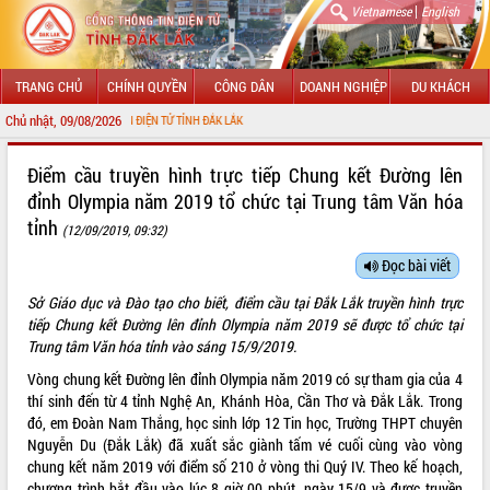
|
Vietnamese
English
TRANG CHỦ
CHÍNH QUYỀN
CÔNG DÂN
DOANH NGHIỆP
DU KHÁCH
Chủ nhật, 09/08/2026
THÔNG TIN ĐIỆN TỬ TỈNH ĐẮK LẮK
GIỚI THIỆU
Điểm cầu truyền hình trực tiếp Chung kết Đường lên
đỉnh Olympia năm 2019 tổ chức tại Trung tâm Văn hóa
LÃNH ĐẠO UBND TỈNH
tỉnh
(12/09/2019, 09:32)
TIN TỨC SỰ KIỆN
Đọc bài viết
SỞ, BAN, NGÀNH
Sở Giáo dục và Đào tạo cho biết, điểm cầu tại Đắk Lắk truyền hình trực
tiếp Chung kết Đường lên đỉnh Olympia năm 2019 sẽ được tổ chức tại
UBND CÁC XÃ, PHƯỜNG
Trung tâm Văn hóa tỉnh vào sáng 15/9/2019.
Vòng chung kết Đường lên đỉnh Olympia năm 2019 có sự tham gia của 4
THÔNG TIN CHỈ ĐẠO ĐIỀU HÀNH
thí sinh đến từ 4 tỉnh Nghệ An, Khánh Hòa, Cần Thơ và Đắk Lắk. Trong
đó, em Đoàn Nam Thắng, học sinh lớp 12 Tin học, Trường THPT chuyên
HỆ THỐNG VĂN BẢN
Nguyễn Du (Đắk Lắk) đã xuất sắc giành tấm vé cuối cùng vào vòng
chung kết năm 2019 với điểm số 210 ở vòng thi Quý IV. Theo kế hoạch,
VĂN BẢN HĐND TỈNH
chương trình bắt đầu vào lúc 8 giờ 00 phút, ngày 15/9 và được truyền