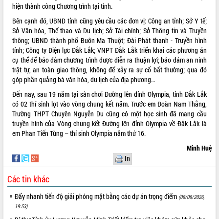
hiện thành công Chương trình tại tỉnh.
VIDEO
Bên cạnh đó, UBND tỉnh cũng yêu cầu các đơn vị: Công an tỉnh; Sở Y tế;
Không có file video nào để phát.
Sở Văn hóa, Thể thao và Du lịch; Sở Tài chính; Sở Thông tin và Truyền
thông; UBND thành phố Buôn Ma Thuột; Đài Phát thanh - Truyền hình
tỉnh; Công ty Điện lực Đắk Lắk; VNPT Đắk Lắk triển khai các phương án
ALBUM ẢNH
cụ thể để bảo đảm chương trình được diễn ra thuận lợi; bảo đảm an ninh
trật tự, an toàn giao thông, không để xảy ra sự cố bất thường; qua đó
góp phần quảng bá văn hóa, du lịch của địa phương…
Đến nay, sau 19 năm tại sân chơi Đường lên đỉnh Olympia, tỉnh Đắk Lắk
có 02 thí sinh lọt vào vòng chung kết năm. Trước em Đoàn Nam Thắng,
Trường THPT Chuyên Nguyễn Du cũng có một học sinh đã mang cầu
truyền hình của Vòng chung kết Đường lên đỉnh Olympia về Đắk Lắk là
em Phan Tiến Tùng – thí sinh Olympia năm thứ 16.
Minh Huệ
LIÊN KẾT WEB
In
Các tin khác
Đẩy nhanh tiến độ giải phóng mặt bằng các dự án trọng điểm
THỐNG KÊ TRUY CẬP
(08/08/2026,
19:53)
Hôm nay:
12792