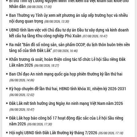
Bí thư Tỉnh ủy Lương Nguyễn Minh Triết kiểm tra việc khám sức khỏe cho
Tất cả:
66098460
Nhân dân
(08/08/2026, 17:05)
Ban Thường vụ Tỉnh ủy xem xét phương án sắp xếp trường học và nhiều
nội dung quan trọng
(08/08/2026, 13:30)
UBND tỉnh làm việc với Chủ đầu tư dự án Đầu tư xây dựng và kinh doanh
kết cấu hạ tầng Khu công nghiệp Phú Xuân
(07/08/2026, 19:47)
Ra mắt “Bản đồ số nông sản, sản phẩm OCOP, du lịch thôn buôn trên nền
tảng số của tỉnh Đắk Lắk”
(07/08/2026, 16:46)
Khẩn trương rà soát, hoàn thiện công tác tổ chức Lễ hội Sầu riêng Đắk
Lắk năm 2026
(06/08/2026, 18:27)
Ban Chỉ đạo An ninh mạng quốc gia họp phiên thường kỳ lần thứ hai
(06/08/2026, 14:06)
Kỳ họp chuyên đề lần thứ hai, HĐND tỉnh khóa XI, nhiệm kỳ 2026-2031
(06/08/2026, 12:02)
Đắk Lắk mít tinh hưởng ứng Ngày An ninh mạng Việt Nam năm 2026
(06/08/2026, 10:47)
Đắk Lắk họp báo công bố 17 hoạt động đặc sắc của Lễ hội Sầu riêng
năm 2026
(05/08/2026, 17:30)
Hội nghị UBND tỉnh Đắk Lắk thường kỳ tháng 7/2026
(05/08/2026, 17:18)