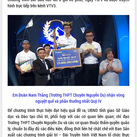
hình trực tiếp trên kênh VTV3.
ĐIỂM TIN VĂN BẢN
QUY HOẠCH - KẾ HOẠCH
Em Đoàn Nam Thắng (Trường THPT Chuyên Nguyễn Du) nhận vòng
nguyệt quế và phần thưởng nhất Quý IV
Để chương trình thực hiện đạt hiệu quả đề ra, UBND tỉnh giao Sở Giáo
dục và Đào tạo chủ trì, phối hợp với các cơ quan liên quan; chỉ đạo
Trường THPT Chuyên Nguyễn Du và các cơ quan thuộc thẩm quyền quản
lý, chuẩn bị đầy đủ các điều kiện, đồng thời liên hệ chặt chẽ với Ban Sản
xuất các chương trình giải trí – Đài Truyền hình Việt Nam tổ chức thực