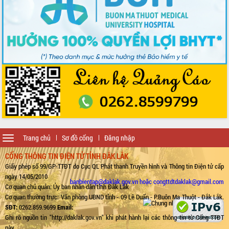
Toggle
Trang chủ
Sơ đồ cổng
Đăng nhập
navigation
CỔNG THÔNG TIN ĐIỆN TỬ TỈNH ĐẮK LẮK
Giấy phép số 99/GP-TTĐT do Cục QL Phát thanh Truyền hình và Thông tin Điện tử cấp
ngày 14/05/2010
banbientap@daklak.gov.vn hoặc congttdtdaklak@gmail.com
Cơ quan chủ quản: Ủy ban nhân dân tỉnh Đắk Lắk
Cơ quan thường trực: Văn phòng UBND tỉnh - 09 Lê Duẩn - P.Buôn Ma Thuột - Đắk Lắk.
SĐT:
0262.859.9699
Email:
Ghi rõ nguồn tin "http://daklak.gov.vn" khi phát hành lại các thông tin từ Cổng TTĐT
này