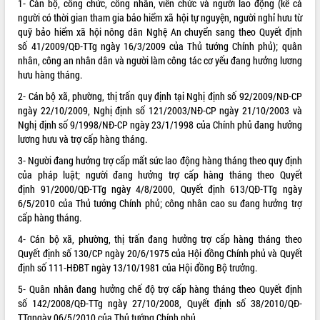
1- Cán bộ, công chức, công nhân, viên chức và người lao động (kể cả
người có thời gian tham gia bảo hiểm xã hội tự nguyện, người nghỉ hưu từ
ĐIỂM TIN VĂN BẢN
quỹ bảo hiểm xã hội nông dân Nghệ An chuyển sang theo Quyết định
số
41/2009/QĐ-TTg
ngày 16/3/2009 của Thủ tướng Chính phủ); quân
QUY HOẠCH - KẾ HOẠCH
nhân, công an nhân dân và người làm công tác cơ yếu đang hưởng lương
hưu hàng tháng.
2- Cán bộ xã, phường, thị trấn quy định tại Nghị định số 92/2009/NĐ-CP
ngày 22/10/2009, Nghị định số
121/2003/NĐ-CP
ngày 21/10/2003 và
Nghị định số 9/1998/NĐ-CP ngày 23/1/1998 của Chính phủ đang hưởng
lương hưu và trợ cấp hàng tháng.
3- Người đang hưởng trợ cấp mất sức lao động hàng tháng theo quy định
của pháp luật; người đang hưởng trợ cấp hàng tháng theo Quyết
định
91/2000/QĐ-TTg
ngày 4/8/2000, Quyết định
613/QĐ-TTg
ngày
6/5/2010 của Thủ tướng Chính phủ; công nhân cao su đang hưởng trợ
cấp hàng tháng.
4- Cán bộ xã, phường, thị trấn đang hưởng trợ cấp hàng tháng theo
Quyết định số 130/CP ngày 20/6/1975 của Hội đồng Chính phủ và Quyết
định số 111-HĐBT ngày 13/10/1981 của Hội đồng Bộ trưởng.
5- Quân nhân đang hưởng chế độ trợ cấp hàng tháng theo Quyết định
số
142/2008/QĐ-TTg
ngày 27/10/2008, Quyết định số
38/2010/QĐ-
TTg
ngày 06/5/2010 của Thủ tướng Chính phủ.