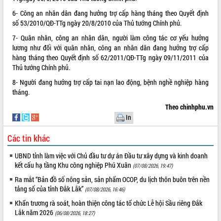
6- Công an nhân dân đang hưởng trợ cấp hàng tháng theo Quyết định
VIDEO
số
53/2010/QĐ-TTg
ngày 20/8/2010 của Thủ tướng Chính phủ.
Không có file video nào để phát.
7- Quân nhân, công an nhân dân, người làm công tác cơ yếu hưởng
lương như đối với quân nhân, công an nhân dân đang hưởng trợ cấp
ALBUM ẢNH
hàng tháng theo Quyết định số
62/2011/QĐ-TTg
ngày 09/11/2011 của
Thủ tướng Chính phủ.
8- Người đang hưởng trợ cấp tai nạn lao động, bệnh nghề nghiệp hàng
tháng.
Theo chinhphu.vn
In
Các tin khác
LIÊN KẾT WEB
UBND tỉnh làm việc với Chủ đầu tư dự án Đầu tư xây dựng và kinh doanh
kết cấu hạ tầng Khu công nghiệp Phú Xuân
(07/08/2026, 19:47)
Ra mắt “Bản đồ số nông sản, sản phẩm OCOP, du lịch thôn buôn trên nền
tảng số của tỉnh Đắk Lắk”
(07/08/2026, 16:46)
THỐNG KÊ TRUY CẬP
Khẩn trương rà soát, hoàn thiện công tác tổ chức Lễ hội Sầu riêng Đắk
Lắk năm 2026
(06/08/2026, 18:27)
Hôm nay:
31022