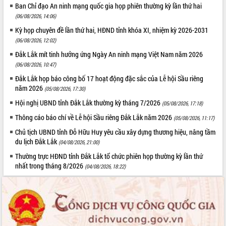
Ban Chỉ đạo An ninh mạng quốc gia họp phiên thường kỳ lần thứ hai
Tất cả:
66076345
(06/08/2026, 14:06)
Kỳ họp chuyên đề lần thứ hai, HĐND tỉnh khóa XI, nhiệm kỳ 2026-2031
(06/08/2026, 12:02)
Đắk Lắk mít tinh hưởng ứng Ngày An ninh mạng Việt Nam năm 2026
(06/08/2026, 10:47)
Đắk Lắk họp báo công bố 17 hoạt động đặc sắc của Lễ hội Sầu riêng
năm 2026
(05/08/2026, 17:30)
Hội nghị UBND tỉnh Đắk Lắk thường kỳ tháng 7/2026
(05/08/2026, 17:18)
Thông cáo báo chí về Lễ hội Sầu riêng Đắk Lắk năm 2026
(05/08/2026, 11:17)
Chủ tịch UBND tỉnh Đỗ Hữu Huy yêu cầu xây dựng thương hiệu, nâng tầm
du lịch Đắk Lắk
(04/08/2026, 21:00)
Thường trực HĐND tỉnh Đắk Lắk tổ chức phiên họp thường kỳ lần thứ
nhất trong tháng 8/2026
(04/08/2026, 18:22)