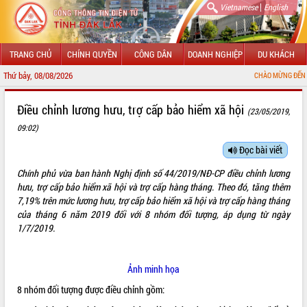
|
Vietnamese
English
TRANG CHỦ
CHÍNH QUYỀN
CÔNG DÂN
DOANH NGHIỆP
DU KHÁCH
Thứ bảy, 08/08/2026
CHÀO MỪNG ĐẾN VỚI CỔNG THÔN
GIỚI THIỆU
Điều chỉnh lương hưu, trợ cấp bảo hiểm xã hội
(23/05/2019,
09:02)
LÃNH ĐẠO UBND TỈNH
Đọc bài viết
TIN TỨC SỰ KIỆN
Chính phủ vừa ban hành Nghị định số
44/2019/NĐ-CP
điều chỉnh lương
SỞ, BAN, NGÀNH
hưu, trợ cấp bảo hiểm xã hội và trợ cấp hàng tháng. Theo đó, tăng thêm
7,19% trên mức lương hưu, trợ cấp bảo hiểm xã hội và trợ cấp hàng tháng
UBND CÁC XÃ, PHƯỜNG
của tháng 6 năm 2019 đối với 8 nhóm đối tượng, áp dụng từ ngày
1/7/2019.
THÔNG TIN CHỈ ĐẠO ĐIỀU HÀNH
Ảnh minh họa
HỆ THỐNG VĂN BẢN
8 nhóm đối tượng được điều chỉnh gồm:
VĂN BẢN HĐND TỈNH