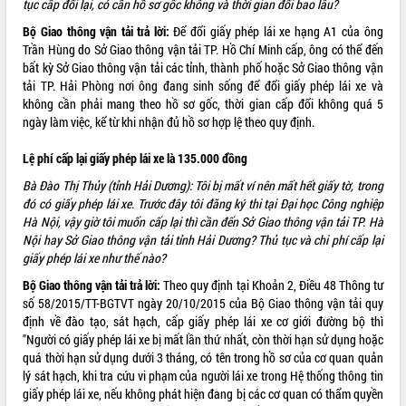
tục cấp đổi lại, có cần hồ sơ gốc không và thời gian đổi bao lâu?
ĐIỂM TIN VĂN BẢN
Bộ Giao thông vận tải trả lời:
Để đổi giấy phép lái xe hạng A1 của ông
Trần Hùng do Sở Giao thông vận tải TP. Hồ Chí Minh cấp, ông có thể đến
QUY HOẠCH - KẾ HOẠCH
bất kỳ Sở Giao thông vận tải các tỉnh, thành phố hoặc Sở Giao thông vận
tải TP. Hải Phòng nơi ông đang sinh sống để đổi giấy phép lái xe và
không cần phải mang theo hồ sơ gốc, thời gian cấp đổi không quá 5
ngày làm việc, kể từ khi nhận đủ hồ sơ hợp lệ theo quy định.
Lệ phí cấp lại giấy phép lái xe là 135.000 đồng
Bà Đào Thị Thủy (tỉnh Hải Dương): Tôi bị mất ví nên mất hết giấy tờ, trong
đó có giấy phép lái xe. Trước đây tôi đăng ký thi tại Đại học Công nghiệp
Hà Nội, vậy giờ tôi muốn cấp lại thì cần đến Sở Giao thông vận tải TP. Hà
Nội hay Sở Giao thông vận tải tỉnh Hải Dương? Thủ tục và chi phí cấp lại
giấy phép lái xe như thế nào?
Bộ Giao thông vận tải trả lời:
Theo quy định tại Khoản 2, Điều 48 Thông tư
số
58/2015/TT-BGTVT
ngày 20/10/2015 của Bộ Giao thông vận tải quy
định về đào tạo, sát hạch, cấp giấy phép lái xe cơ giới đường bộ thì
"Người có giấy phép lái xe bị mất lần thứ nhất, còn thời hạn sử dụng hoặc
quá thời hạn sử dụng dưới 3 tháng, có tên trong hồ sơ của cơ quan quản
lý sát hạch, khi tra cứu vi phạm của người lái xe trong Hệ thống thông tin
giấy phép lái xe, nếu không phát hiện đang bị các cơ quan có thẩm quyền