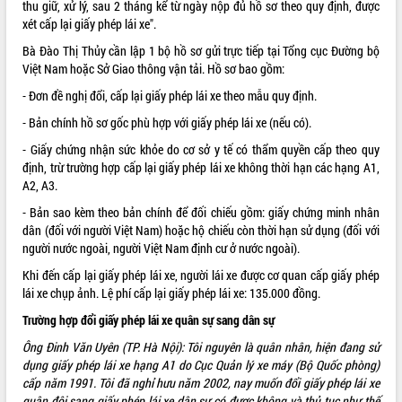
thu giữ, xử lý, sau 2 tháng kể từ ngày nộp đủ hồ sơ theo quy định, được
xét cấp lại giấy phép lái xe".
VIDEO
Bà Đào Thị Thủy cần lập 1 bộ hồ sơ gửi trực tiếp tại Tổng cục Đường bộ
Không có file video nào để phát.
Việt Nam hoặc Sở Giao thông vận tải. Hồ sơ bao gồm:
- Đơn đề nghị đổi, cấp lại giấy phép lái xe theo mẫu quy định.
ALBUM ẢNH
- Bản chính hồ sơ gốc phù hợp với giấy phép lái xe (nếu có).
- Giấy chứng nhận sức khỏe do cơ sở y tế có thẩm quyền cấp theo quy
định, trừ trường hợp cấp lại giấy phép lái xe không thời hạn các hạng A1,
A2, A3.
- Bản sao kèm theo bản chính để đối chiếu gồm: giấy chứng minh nhân
dân (đối với người Việt Nam) hoặc hộ chiếu còn thời hạn sử dụng (đối với
người nước ngoài, người Việt Nam định cư ở nước ngoài).
Khi đến cấp lại giấy phép lái xe, người lái xe được cơ quan cấp giấy phép
LIÊN KẾT WEB
lái xe chụp ảnh. Lệ phí cấp lại giấy phép lái xe: 135.000 đồng.
Trường hợp đổi giấy phép lái xe quân sự sang dân sự
Ông Đinh Văn Uyên (TP. Hà Nội): Tôi nguyên là quân nhân, hiện đang sử
THỐNG KÊ TRUY CẬP
dụng giấy phép lái xe hạng A1 do Cục Quản lý xe máy (Bộ Quốc phòng)
cấp năm 1991. Tôi đã nghỉ hưu năm 2002, nay muốn đổi giấy phép lái xe
Hôm nay:
31438
quân đội sang giấy phép lái xe dân sự có được không và thủ tục như thế