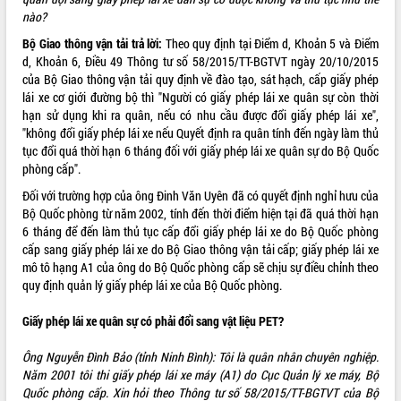
Tất cả:
66076761
nào?
Bộ Giao thông vận tải trả lời:
Theo quy định tại Điểm d, Khoản 5 và Điểm
d, Khoản 6, Điều 49 Thông tư số 58/2015/TT-BGTVT ngày 20/10/2015
của Bộ Giao thông vận tải quy định về đào tạo, sát hạch, cấp giấy phép
lái xe cơ giới đường bộ thì "Người có giấy phép lái xe quân sự còn thời
hạn sử dụng khi ra quân, nếu có nhu cầu được đổi giấy phép lái xe",
"không đổi giấy phép lái xe nếu Quyết định ra quân tính đến ngày làm thủ
tục đổi quá thời hạn 6 tháng đối với giấy phép lái xe quân sự do Bộ Quốc
phòng cấp".
Đối với trường hợp của ông Đinh Văn Uyên đã có quyết định nghỉ hưu của
Bộ Quốc phòng từ năm 2002, tính đến thời điểm hiện tại đã quá thời hạn
6 tháng để đến làm thủ tục cấp đổi giấy phép lái xe do Bộ Quốc phòng
cấp sang giấy phép lái xe do Bộ Giao thông vận tải cấp; giấy phép lái xe
mô tô hạng A1 của ông do Bộ Quốc phòng cấp sẽ chịu sự điều chỉnh theo
quy định quản lý giấy phép lái xe của Bộ Quốc phòng.
Giấy phép lái xe quân sự có phải đổi sang vật liệu PET?
Ông Nguyễn Đình Bảo (tỉnh Ninh Bình): Tôi là quân nhân chuyên nghiệp.
Năm 2001 tôi thi giấy phép lái xe máy (A1) do Cục Quản lý xe máy, Bộ
Quốc phòng cấp. Xin hỏi theo Thông tư số 58/2015/TT-BGTVT của Bộ