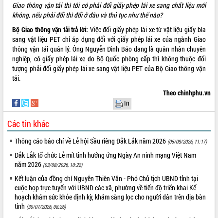
Giao thông vận tải thì tôi có phải đổi giấy phép lái xe sang chất liệu mới
không, nếu phải đổi thì đổi ở đâu và thủ tục như thế nào?
Bộ Giao thông vận tải trả lời:
Việc đổi giấy phép lái xe từ vật liệu giấy bìa
sang vật liệu PET chỉ áp dụng đối với giấy phép lái xe của ngành Giao
thông vận tải quản lý. Ông Nguyễn Đình Bảo đang là quân nhân chuyên
nghiệp, có giấy phép lái xe do Bộ Quốc phòng cấp thì không thuộc đối
tượng phải đổi giấy phép lái xe sang vật liệu PET của Bộ Giao thông vận
tải.
Theo chinhphu.vn
In
Các tin khác
Thông cáo báo chí về Lễ hội Sầu riêng Đắk Lắk năm 2026
(05/08/2026, 11:17)
Đắk Lắk tổ chức Lễ mít tinh hưởng ứng Ngày An ninh mạng Việt Nam
năm 2026
(03/08/2026, 10:22)
Kết luận của đồng chí Nguyễn Thiên Văn - Phó Chủ tịch UBND tỉnh tại
cuộc họp trực tuyến với UBND các xã, phường về tiến độ triển khai Kế
hoạch khám sức khỏe định kỳ, khám sàng lọc cho người dân trên địa bàn
tỉnh
(30/07/2026, 08:26)