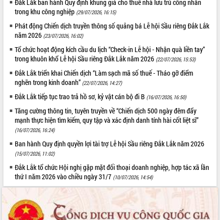
Đắk Lắk ban hành Quy định khung giá cho thuê nhà lưu trú công nhân
trong khu công nghiệp
(29/07/2026, 16:15)
Phát động Chiến dịch truyền thông số quảng bá Lễ hội Sầu riêng Đắk Lắk
năm 2026
(23/07/2026, 16:02)
Tổ chức hoạt động kích cầu du lịch “Check-in Lễ hội - Nhận quà liền tay”
trong khuôn khổ Lễ hội Sầu riêng Đắk Lắk năm 2026
(22/07/2026, 15:53)
Đắk Lắk triển khai Chiến dịch “Làm sạch mã số thuế - Tháo gỡ điểm
nghẽn trong kinh doanh”
(22/07/2026, 14:27)
Đắk Lắk tiếp tục trao trả hồ sơ, kỷ vật cán bộ đi B
(16/07/2026, 16:50)
Tăng cường thông tin, tuyên truyền về “Chiến dịch 500 ngày đêm đẩy
mạnh thực hiện tìm kiếm, quy tập và xác định danh tính hài cốt liệt sĩ”
(16/07/2026, 16:24)
Ban hành Quy định quyền lợi tài trợ Lễ hội Sầu riêng Đắk Lắk năm 2026
(15/07/2026, 11:02)
Đắk Lắk tổ chức Hội nghị gặp mặt đối thoại doanh nghiệp, hợp tác xã lần
thứ I năm 2026 vào chiều ngày 31/7
(10/07/2026, 14:54)