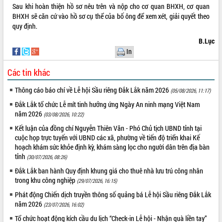
Sau khi hoàn thiện hồ sơ nêu trên và nộp cho cơ quan BHXH, cơ quan
VIDEO
BHXH sẽ căn cứ vào hồ sơ cụ thể của bố ông để xem xét, giải quyết theo
quy định.
Không có file video nào để phát.
B.Lục
In
ALBUM ẢNH
Các tin khác
Thông cáo báo chí về Lễ hội Sầu riêng Đắk Lắk năm 2026
(05/08/2026, 11:17)
Đắk Lắk tổ chức Lễ mít tinh hưởng ứng Ngày An ninh mạng Việt Nam
năm 2026
(03/08/2026, 10:22)
Kết luận của đồng chí Nguyễn Thiên Văn - Phó Chủ tịch UBND tỉnh tại
cuộc họp trực tuyến với UBND các xã, phường về tiến độ triển khai Kế
hoạch khám sức khỏe định kỳ, khám sàng lọc cho người dân trên địa bàn
LIÊN KẾT WEB
tỉnh
(30/07/2026, 08:26)
Đắk Lắk ban hành Quy định khung giá cho thuê nhà lưu trú công nhân
trong khu công nghiệp
(29/07/2026, 16:15)
Phát động Chiến dịch truyền thông số quảng bá Lễ hội Sầu riêng Đắk Lắk
THỐNG KÊ TRUY CẬP
năm 2026
(23/07/2026, 16:02)
Hôm nay:
8421
Tổ chức hoạt động kích cầu du lịch “Check-in Lễ hội - Nhận quà liền tay”