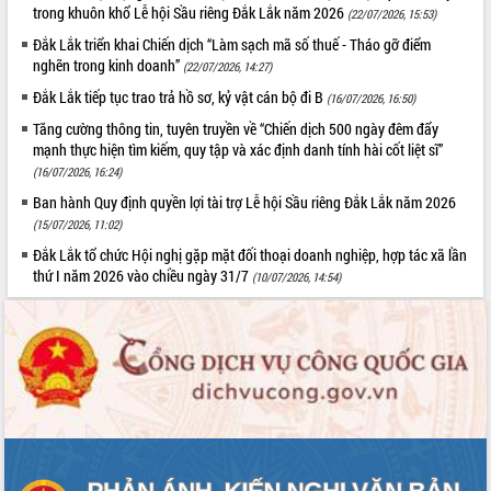
trong khuôn khổ Lễ hội Sầu riêng Đắk Lắk năm 2026
(22/07/2026, 15:53)
Tất cả:
66094089
Đắk Lắk triển khai Chiến dịch “Làm sạch mã số thuế - Tháo gỡ điểm
nghẽn trong kinh doanh”
(22/07/2026, 14:27)
Đắk Lắk tiếp tục trao trả hồ sơ, kỷ vật cán bộ đi B
(16/07/2026, 16:50)
Tăng cường thông tin, tuyên truyền về “Chiến dịch 500 ngày đêm đẩy
mạnh thực hiện tìm kiếm, quy tập và xác định danh tính hài cốt liệt sĩ”
(16/07/2026, 16:24)
Ban hành Quy định quyền lợi tài trợ Lễ hội Sầu riêng Đắk Lắk năm 2026
(15/07/2026, 11:02)
Đắk Lắk tổ chức Hội nghị gặp mặt đối thoại doanh nghiệp, hợp tác xã lần
thứ I năm 2026 vào chiều ngày 31/7
(10/07/2026, 14:54)