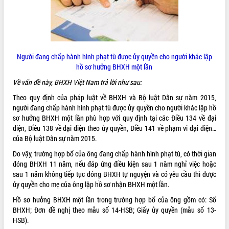
ĐIỂM TIN VĂN BẢN
QUY HOẠCH - KẾ HOẠCH
Người đang chấp hành hình phạt tù được ủy quyền cho người khác lập
hồ sơ hưởng BHXH một lần
Về vấn đề này, BHXH Việt Nam trả lời như sau:
Theo quy định của pháp luật về BHXH và Bộ luật Dân sự năm 2015,
người đang chấp hành hình phạt tù được ủy quyền cho người khác lập hồ
sơ hưởng BHXH một lần phù hợp với quy định tại các Điều 134 về đại
diện, Điều 138 về đại diện theo ủy quyền, Điều 141 về phạm vi đại diện…
của Bộ luật Dân sự năm 2015.
Do vậy, trường hợp bố của ông đang chấp hành hình phạt tù, có thời gian
đóng BHXH 11 năm, nếu đáp ứng điều kiện sau 1 năm nghỉ việc hoặc
sau 1 năm không tiếp tục đóng BHXH tự nguyện và có yêu cầu thì được
ủy quyền cho mẹ của ông lập hồ sơ nhận BHXH một lần.
Hồ sơ hưởng BHXH một lần trong trường hợp bố của ông gồm có: Sổ
BHXH; Đơn đề nghị theo mẫu số 14-HSB; Giấy ủy quyền (mẫu số 13-
HSB).