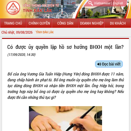
|
Vietnamese
English
TRANG CHỦ
CHÍNH QUYỀN
CÔNG DÂN
DOANH NGHIỆP
DU KHÁCH
Chủ nhật, 09/08/2026
TIN ĐIỆN TỬ TỈNH ĐẮK LẮK
GIỚI THIỆU
Có được ủy quyền lập hồ sơ hưởng BHXH một lần?
(17/09/2020, 14:30)
LÃNH ĐẠO UBND TỈNH
Đọc bài viết
TIN TỨC SỰ KIỆN
Bố của ông Vương Gia Tuấn Hiệp (Hưng Yên) đóng BHXH được 11 năm,
SỞ, BAN, NGÀNH
đang chấp hành án phạt tù. Bố ông muốn ủy quyền cho mẹ ông làm thủ
tục dừng đóng BHXH và nhận tiền BHXH một lần. Ông Hiệp hỏi, trong
UBND CÁC XÃ, PHƯỜNG
trường hợp này bố ông có được ủy quyền cho mẹ ông hay không? Nếu
được thì cần những thủ tục gì?
THÔNG TIN CHỈ ĐẠO ĐIỀU HÀNH
HỆ THỐNG VĂN BẢN
VĂN BẢN HĐND TỈNH