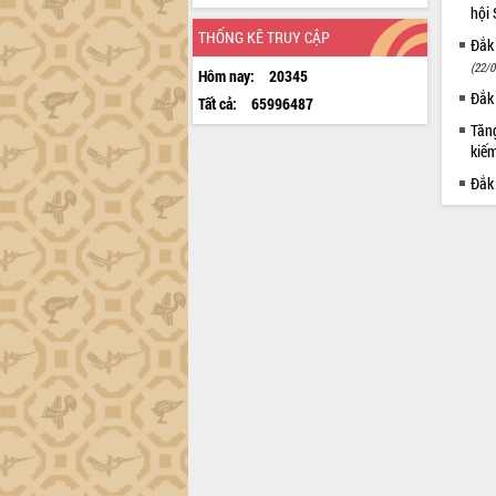
hội
THỐNG KÊ TRUY CẬP
Đắk 
(22/0
Hôm nay:
20345
Đắk 
Tất cả:
65996487
Tăng
kiếm
Đắk 