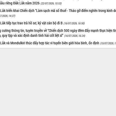
 Sầu riêng Đắk Lắk năm 2026
(22/07/2026, 15:53)
Lắk triển khai Chiến dịch “Làm sạch mã số thuế - Tháo gỡ điểm nghẽn trong kinh 
7/2026, 14:27)
Lắk tiếp tục trao trả hồ sơ, kỷ vật cán bộ đi B
(16/07/2026, 16:50)
 cường thông tin, tuyên truyền về “Chiến dịch 500 ngày đêm đẩy mạnh thực hiện t
, quy tập và xác định danh tính hài cốt liệt sĩ”
(16/07/2026, 16:24)
Lắk và Mondulkiri thúc đẩy hợp tác vì tuyến biên giới hòa bình, ổn định
(15/07/2026, 1