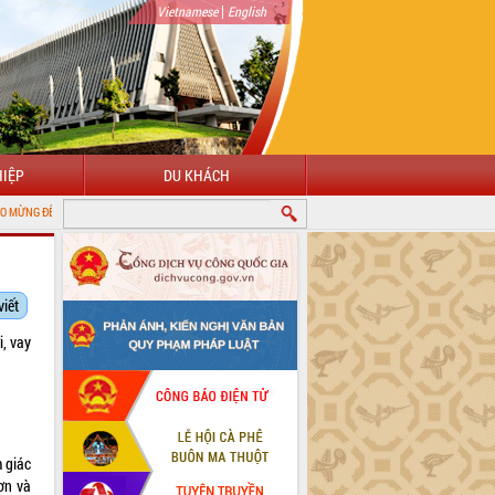
|
Vietnamese
English
IỆP
DU KHÁCH
ỚI CỔNG THÔNG TIN ĐIỆN TỬ TỈNH ĐẮK LẮK
viết
, vay
 giác
ơn và