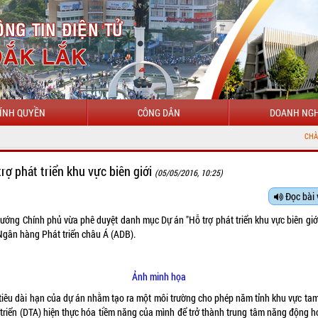
ÍNH QUYỀN
CÔNG DÂN
DOANH NGH
CHÀO MỪNG ĐẾN V
trợ phát triển khu vực biên giới
(05/05/2016, 10:25)
Đọc bài 
tướng Chính phủ vừa phê duyệt danh mục Dự án "Hỗ trợ phát triển khu vực biên giới
Ngân hàng Phát triển châu Á (ADB).
Ảnh minh họa
tiêu dài hạn của dự án nhằm tạo ra một môi trường cho phép năm tỉnh khu vực tam
 triển (DTA) hiện thực hóa tiềm năng của mình để trở thành trung tâm năng động h