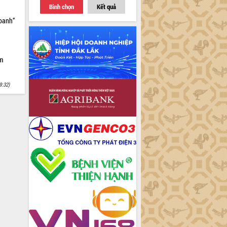
Bình chọn
Kết quả
doanh”
ìm
9:32)