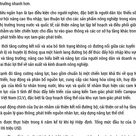
 trưởng nhanh hơn.
iêu ngắn hạn là tạo điều kiện cho người nghèo, đặc biệt là người dân tộc thiểu số
cơ hội nâng cao thu nhập; tạo thuận lợi cho các sản phẩm nông nghiệp trong vùng
hị trường trong nước và quốc tế; cải thiện năng lực lập kế hoạch và điều phối gi
 nhằm ưu tiên chiến lược cho đầu tư vào giao thông và các cơ sở hạ tầng khác tron
phát triển khu vực tam giác phát triển.
 thời tăng cường kết nối và xóa bỏ tình trạng không có đường nối giữa các tuyến
tỉnh lộ và huyện lộ thông qua một hành lang đường bộ để thúc đẩy hội nhập khu vực
 và tăng trưởng; nâng cao hiểu biết và năng lực của người nông dân và doanh n
ai thác lợi thế về sản xuất và kinh doanh nông nghiệp.
cạnh đó tăng cường năng lực, bao gồm chuẩn bị một chiến lược khả thi về quy 
 triển, huy động và phân bổ nguồn lực, cung cấp các hàng hóa công ích, huy độ
 gia của khối tư nhân trong nước, khu vực và quốc tế nhằm thực hiện các cam k
n lực của 5 tỉnh để thúc đẩy tiến triển của sáng kiến Tam giác phát triển Campuc
 Việt Nam (CLV), đặc biệt là Quy hoạch tổng thể của khu vực tam giác phát triển.
hoạt động chính của Dự án nhằm cải thiện kết nối đường bộ; cải thiện cơ sở hạ tần
à quản lý giao thông; phát triển nguồn nhân lực, xây dựng năng lực thể chế.
n được thực hiện trong 6 năm kể từ khi ký Hiệp định. Tổng mức đầu tư của D
06 triệu USD.