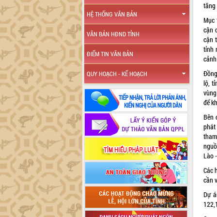
tăng
HỆ THỐNG VĂN BẢN
Mục t
cận 
VĂN BẢN HĐND TỈNH
cận t
tỉnh
ĐIỂM TIN VĂN BẢN
cảnh 
Đồng
QUY HOẠCH - KẾ HOẠCH
lộ, 
vùng
để kh
Bên 
phát
tham
nguồ
Lào -
Các 
cần v
Dự á
122,1