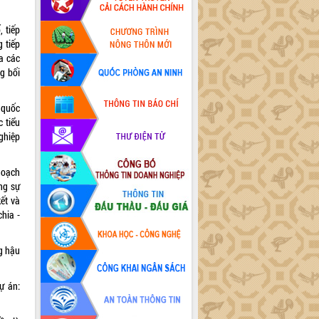
, tiếp
 tiếp
ữa các
g bối
 quốc
 tiểu
ghiệp
hoạch
ng sự
ết và
hia -
g hậu
ự án: