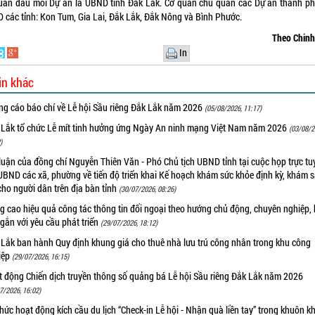
uan đầu mối Dự án là UBND tỉnh Đắk Lắk. Cơ quan chủ quản các Dự án thành ph
 các tỉnh: Kon Tum, Gia Lai, Đắk Lắk, Đắk Nông và Bình Phước.
Theo Chin
In
in khác
ng cáo báo chí về Lễ hội Sầu riêng Đắk Lắk năm 2026
(05/08/2026, 11:17)
 Lắk tổ chức Lễ mít tinh hưởng ứng Ngày An ninh mạng Việt Nam năm 2026
(03/08/2
)
luận của đồng chí Nguyễn Thiên Văn - Phó Chủ tịch UBND tỉnh tại cuộc họp trực tu
UBND các xã, phường về tiến độ triển khai Kế hoạch khám sức khỏe định kỳ, khám 
cho người dân trên địa bàn tỉnh
(30/07/2026, 08:26)
 cao hiệu quả công tác thông tin đối ngoại theo hướng chủ động, chuyên nghiệp, 
 gắn với yêu cầu phát triển
(29/07/2026, 18:12)
 Lắk ban hành Quy định khung giá cho thuê nhà lưu trú công nhân trong khu công
iệp
(29/07/2026, 16:15)
t động Chiến dịch truyền thông số quảng bá Lễ hội Sầu riêng Đắk Lắk năm 2026
7/2026, 16:02)
hức hoạt động kích cầu du lịch “Check-in Lễ hội - Nhận quà liền tay” trong khuôn k