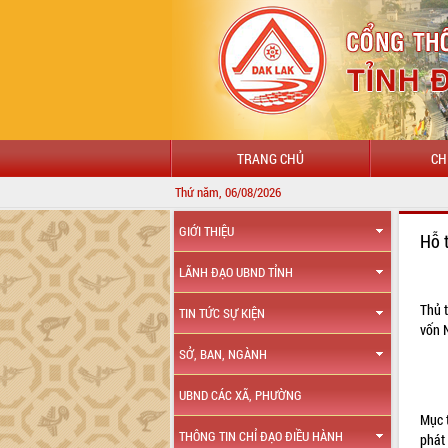
TRANG CHỦ
CH
Thứ năm, 06/08/2026
GIỚI THIỆU
Hỗ 
LÃNH ĐẠO UBND TỈNH
Thủ 
TIN TỨC SỰ KIỆN
vốn 
SỞ, BAN, NGÀNH
UBND CÁC XÃ, PHƯỜNG
Mục 
THÔNG TIN CHỈ ĐẠO ĐIỀU HÀNH
phát