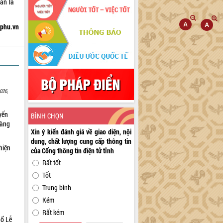
ần là
hphu.vn
026,
yến
BÌNH CHỌN
sàng
Xin ý kiến đánh giá về giao diện, nội
dung, chất lượng cung cấp thông tin
hiện
của Cổng thông tin điện tử tỉnh
Rất tốt
Tốt
Trung bình
Kém
Rất kém
hổ Lễ