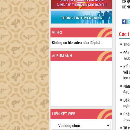
Cơ q
UBND
VIDEO
Các t
Không có file video nào để phát.
Thô
Đắk
ALBUM ẢNH
10:22
Kết 
với 
lọc 
Nâng
đại,
Đắk
ngh
LIÊN KẾT WEB
Phá
(23/0
Tổ c