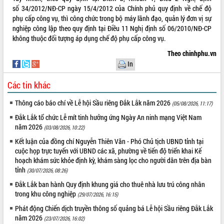
số
34/2012/NĐ-CP
ngày 15/4/2012 của Chính phủ quy định về chế độ
VIDEO
phụ cấp công vụ, thì công chức trong bộ máy lãnh đạo, quản lý đơn vị sự
nghiệp công lập theo quy định tại Điều 11 Nghị định số 06/2010/NĐ-CP
Không có file video nào để phát.
không thuộc đối tượng áp dụng chế độ phụ cấp công vụ.
Theo chinhphu.vn
ALBUM ẢNH
In
Các tin khác
Thông cáo báo chí về Lễ hội Sầu riêng Đắk Lắk năm 2026
(05/08/2026, 11:17)
Đắk Lắk tổ chức Lễ mít tinh hưởng ứng Ngày An ninh mạng Việt Nam
năm 2026
(03/08/2026, 10:22)
Kết luận của đồng chí Nguyễn Thiên Văn - Phó Chủ tịch UBND tỉnh tại
cuộc họp trực tuyến với UBND các xã, phường về tiến độ triển khai Kế
LIÊN KẾT WEB
hoạch khám sức khỏe định kỳ, khám sàng lọc cho người dân trên địa bàn
tỉnh
(30/07/2026, 08:26)
Đắk Lắk ban hành Quy định khung giá cho thuê nhà lưu trú công nhân
trong khu công nghiệp
(29/07/2026, 16:15)
THỐNG KÊ TRUY CẬP
Phát động Chiến dịch truyền thông số quảng bá Lễ hội Sầu riêng Đắk Lắk
năm 2026
Hôm nay:
15040
(23/07/2026, 16:02)