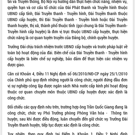
tin và Truyền thông, Bộ Nội vụ hướng dẫn thực hiện chức năng, nhiệm vụ,
quyền hạn và cơ cấu tổ chức của Đài Phát thanh và Truyền hình thuộc
ĐIỂM TIN VĂN BẢN
UBND cấp tỉnh, Đài Truyền thanh - Truyền hình, Đài Truyền thanh thuộc
UBND cấp huyện, thì Đài Truyền thanh - Truyền hình hoặc Đài Truyền
QUY HOẠCH - KẾ HOẠCH
thanh huyện, thị xã, thành phố thuộc tỉnh (gọi chung là Đài Truyền thanh-
Truyền hình cấp huyện) là đơn vị trực thuộc UBND cấp huyện, thực hiện
chức năng là cơ quan tuyên truyền của Đảng bộ, chính quyền huyện.
Trưởng Đài chịu trách nhiệm trước UBND cấp huyện và trước pháp luật về
toàn bộ hoạt động của đài. Biên chế của Đài Truyền thanh - Truyền hình
cấp huyện là biên chế sự nghiệp, bảo đảm để thực hiện các nhiệm vụ
được giao.
Căn cứ Khoản 4, Điều 11 Nghị định số
06/2010/NĐ-CP
ngày 25/1/2010
của Chính phủ quy định những người là công chức, người đứng đầu đơn
vị sự nghiệp công lập được ngân sách Nhà nước cấp kinh phí hoạt động
thuộc cơ quan chuyên môn thuộc UBND cấp huyện được xác định là
công chức.
Đối chiếu các quy định nêu trên, trường hợp ông Trần Quốc Giang đang là
công chức, chức vụ Phó Trưởng phòng Phòng Văn hóa - Thông tin
huyện, sau khi được điều động, luân chuyển đến giữ chức vụ Trưởng Đài
Truyền thanh huyện, tiếp tục được xác định là công chức.
Tuy nhiên, theo quy định tại Điểm b, Khoản 1, Điều 2 Nghị định