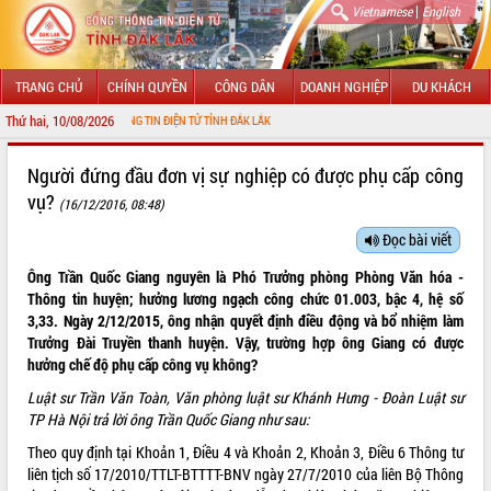
|
Vietnamese
English
TRANG CHỦ
CHÍNH QUYỀN
CÔNG DÂN
DOANH NGHIỆP
DU KHÁCH
Thứ hai, 10/08/2026
ỚI CỔNG THÔNG TIN ĐIỆN TỬ TỈNH ĐẮK LẮK
GIỚI THIỆU
Người đứng đầu đơn vị sự nghiệp có được phụ cấp công
vụ?
(16/12/2016, 08:48)
LÃNH ĐẠO UBND TỈNH
Đọc bài viết
TIN TỨC SỰ KIỆN
Ông Trần Quốc Giang nguyên là Phó Trưởng phòng Phòng Văn hóa -
SỞ, BAN, NGÀNH
Thông tin huyện; hưởng lương ngạch công chức 01.003, bậc 4, hệ số
3,33. Ngày 2/12/2015, ông nhận quyết định điều động và bổ nhiệm làm
UBND CÁC XÃ, PHƯỜNG
Trưởng Đài Truyền thanh huyện. Vậy, trường hợp ông Giang có được
hưởng chế độ phụ cấp công vụ không?
THÔNG TIN CHỈ ĐẠO ĐIỀU HÀNH
Luật sư Trần Văn Toàn, Văn phòng luật sư Khánh Hưng - Đoàn Luật sư
TP Hà Nội trả lời ông Trần Quốc Giang như sau:
HỆ THỐNG VĂN BẢN
Theo quy định tại Khoản 1, Điều 4 và Khoản 2, Khoản 3, Điều 6 Thông tư
liên tịch số 17/2010/TTLT-BTTTT-BNV ngày 27/7/2010 của liên Bộ Thông
VĂN BẢN HĐND TỈNH