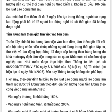
hướng dẫn cụ thể thời gian nghỉ bù theo Điểm c, Khoản 2, Điều 106 của
VIDEO
Bộ luật Lao động như sau:
Không có file video nào để phát.
Sau mỗi đợt làm thêm tối đa 7 ngày liên tục trong tháng, người sử dụng
lao động phải bố trí để người lao động nghỉ bù số thời gian đã không
được nghỉ.
ALBUM ẢNH
Tiền lương làm thêm giờ, làm việc vào ban đêm
Trước đây chế độ trả lương làm việc vào ban đêm, làm thêm giờ đối với
cán bộ, công chức, viên chức, những người đang trong thời gian tập sự,
thử việc và lao động hợp đồng đã được xếp lương theo bảng lương do
Nhà nước quy định làm việc trong các cơ quan Nhà nước và các đơn vị sự
nghiệp của Nhà nước được thực hiện theo Thông tư liên tịch số
08/2005/TTLT-BNV-BTC ngày 5/1/2005 của Bộ Nội vụ - Bộ Tài chính (có
hiệu lực từ ngày 25/1/2005). Đến nay Thông tư này không còn phù hợp.
LIÊN KẾT WEB
Hiện nay, theo quy định tại Điều 97 Bộ luật Lao động, người lao động làm
thêm giờ được trả lương tính theo đơn giá tiền lương hoặc tiền lương theo
công việc đang làm như sau:
- Vào ngày thường, ít nhất bằng 150%.
THỐNG KÊ TRUY CẬP
- Vào ngày nghỉ hằng tuần, ít nhất bằng 200%.
Hôm nay:
22235
- Vào ngày nghỉ lễ, ngày nghỉ có hưởng lương, ít nhất bằng 300% chưa kể