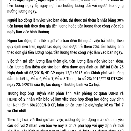
Tất cả:
66107903
tiền lương ngày lễ, ngày nghỉ có hưởng lương đối với người lao động
hưởng lương ngày.
Người lao động làm việc vào ban đêm, thì được trả thêm ít nhất bằng 30%
tiền lương tính theo đơn giá tiền lương hoặc tiền lương theo công việc của
ngày làm việc bình thường.
Người lao động làm thêm giờ vào ban đêm thì ngoài việc trả lương theo
quy định nêu trên, người lao động còn được trả thêm 20% tiền lương tính
theo đơn giá tiền lương hoặc tiền lương theo công việc làm vào ban ngày.
Việc tính trả tiền lương làm thêm giờ, tiền lương làm việc vào ban đêm,
tiền lương làm thêm giờ vào ban đêm được quy định cụ thể tại Điều 25
Nghị định số
05/2015/NĐ-CP
ngày 12/1/2015 của Chính phủ và hướng
dẫn chi tiết tại Điều 6, Điều 7, Điều 8 Thông tư số
23/2015/TT-BLĐTBXH
ngày 23/6/2015 của Bộ lao động - Thương binh và Xã hội.
Trường hợp ông Huỳnh Mẫn phản ánh, Văn phòng cơ quan UBND và
HĐND có 2 nhân viên bảo vệ làm việc theo hợp đồng lao động quy định
tại Nghị định
68/2000/NĐ-CP
, luân phiên trực 12 giờ/ngày, kể cả Thứ 7
và Chủ nhật.
Theo luật sư, với thời giờ làm việc, cường độ lao động mà cơ quan yêu
cầu đối với 2 nhân viên bảo vệ này là chưa phù hợp với quy định về thời