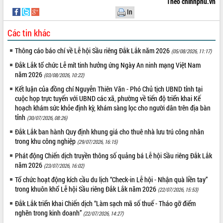
Theo chinhphu.vn
In
Các tin khác
Thông cáo báo chí về Lễ hội Sầu riêng Đắk Lắk năm 2026
(05/08/2026, 11:17)
Đắk Lắk tổ chức Lễ mít tinh hưởng ứng Ngày An ninh mạng Việt Nam
năm 2026
(03/08/2026, 10:22)
Kết luận của đồng chí Nguyễn Thiên Văn - Phó Chủ tịch UBND tỉnh tại
cuộc họp trực tuyến với UBND các xã, phường về tiến độ triển khai Kế
hoạch khám sức khỏe định kỳ, khám sàng lọc cho người dân trên địa bàn
tỉnh
(30/07/2026, 08:26)
Đắk Lắk ban hành Quy định khung giá cho thuê nhà lưu trú công nhân
trong khu công nghiệp
(29/07/2026, 16:15)
Phát động Chiến dịch truyền thông số quảng bá Lễ hội Sầu riêng Đắk Lắk
năm 2026
(23/07/2026, 16:02)
Tổ chức hoạt động kích cầu du lịch “Check-in Lễ hội - Nhận quà liền tay”
trong khuôn khổ Lễ hội Sầu riêng Đắk Lắk năm 2026
(22/07/2026, 15:53)
Đắk Lắk triển khai Chiến dịch “Làm sạch mã số thuế - Tháo gỡ điểm
nghẽn trong kinh doanh”
(22/07/2026, 14:27)