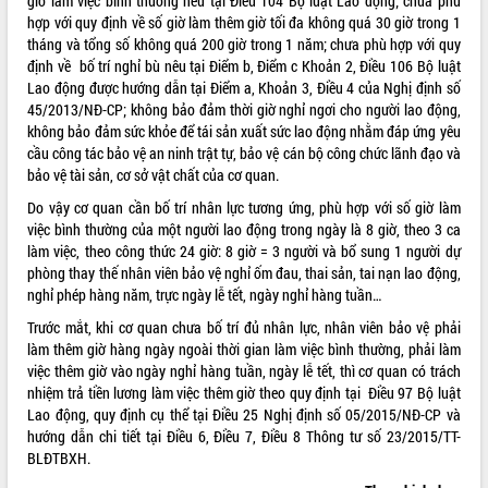
giờ làm việc bình thường nêu tại Điều 104 Bộ luật Lao động; chưa phù
hợp với quy định về số giờ làm thêm giờ tối đa không quá 30 giờ trong 1
tháng và tổng số không quá 200 giờ trong 1 năm; chưa phù hợp với quy
định về bố trí nghỉ bù nêu tại Điểm b, Điểm c Khoản 2, Điều 106 Bộ luật
Lao động được hướng dẫn tại Điểm a, Khoản 3, Điều 4 của Nghị định số
45/2013/NĐ-CP; không bảo đảm thời giờ nghỉ ngơi cho người lao động,
không bảo đảm sức khỏe để tái sản xuất sức lao động nhằm đáp ứng yêu
cầu công tác bảo vệ an ninh trật tự, bảo vệ cán bộ công chức lãnh đạo và
bảo vệ tài sản, cơ sở vật chất của cơ quan.
Do vậy cơ quan cần bố trí nhân lực tương ứng, phù hợp với số giờ làm
việc bình thường của một người lao động trong ngày là 8 giờ, theo 3 ca
làm việc, theo công thức 24 giờ: 8 giờ = 3 người và bổ sung 1 người dự
phòng thay thế nhân viên bảo vệ nghỉ ốm đau, thai sản, tai nạn lao động,
nghỉ phép hàng năm, trực ngày lễ tết, ngày nghỉ hàng tuần…
Trước mắt, khi cơ quan chưa bố trí đủ nhân lực, nhân viên bảo vệ phải
làm thêm giờ hàng ngày ngoài thời gian làm việc bình thường, phải làm
việc thêm giờ vào ngày nghỉ hàng tuần, ngày lễ tết, thì cơ quan có trách
nhiệm trả tiền lương làm việc thêm giờ theo quy định tại Điều 97 Bộ luật
Lao động, quy định cụ thể tại Điều 25 Nghị định số 05/2015/NĐ-CP và
hướng dẫn chi tiết tại Điều 6, Điều 7, Điều 8 Thông tư số 23/2015/TT-
BLĐTBXH.