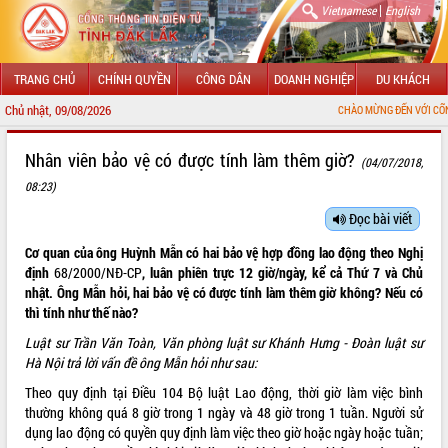
|
Vietnamese
English
TRANG CHỦ
CHÍNH QUYỀN
CÔNG DÂN
DOANH NGHIỆP
DU KHÁCH
Chủ nhật, 09/08/2026
CHÀO MỪNG ĐẾN VỚI CỔNG THÔNG TIN Đ
GIỚI THIỆU
Nhân viên bảo vệ có được tính làm thêm giờ?
(04/07/2018,
08:23)
LÃNH ĐẠO UBND TỈNH
Đọc bài viết
TIN TỨC SỰ KIỆN
Cơ quan của ông Huỳnh Mẫn có hai bảo vệ hợp đồng lao động theo Nghị
SỞ, BAN, NGÀNH
định
68/2000/NĐ-CP
, luân phiên trực 12 giờ/ngày, kể cả Thứ 7 và Chủ
nhật. Ông Mẫn hỏi, hai bảo vệ có được tính làm thêm giờ không? Nếu có
UBND CÁC XÃ, PHƯỜNG
thì tính như thế nào?
Luật sư Trần Văn Toàn, Văn phòng luật sư Khánh Hưng - Đoàn luật sư
THÔNG TIN CHỈ ĐẠO ĐIỀU HÀNH
Hà Nội trả lời vấn đề ông Mẫn hỏi như sau:
Theo quy định tại Điều 104
Bộ luật Lao động
, thời giờ làm việc bình
HỆ THỐNG VĂN BẢN
thường không quá 8 giờ trong 1 ngày và 48 giờ trong 1 tuần. Người sử
dụng lao động có quyền quy định làm việc theo giờ hoặc ngày hoặc tuần;
VĂN BẢN HĐND TỈNH