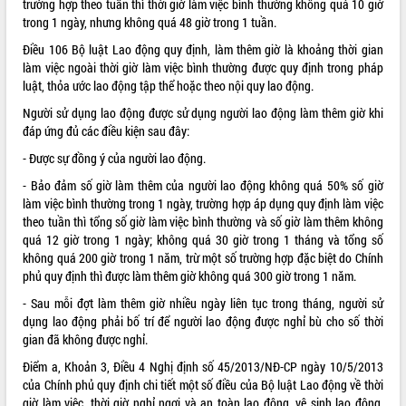
trường hợp theo tuần thì thời giờ làm việc bình thường không quá 10 giờ
trong 1 ngày, nhưng không quá 48 giờ trong 1 tuần.
ĐIỂM TIN VĂN BẢN
Điều 106 Bộ luật Lao động quy định, làm thêm giờ là khoảng thời gian
QUY HOẠCH - KẾ HOẠCH
làm việc ngoài thời giờ làm việc bình thường được quy định trong pháp
luật, thỏa ước lao động tập thể hoặc theo nội quy lao động.
Người sử dụng lao động được sử dụng người lao động làm thêm giờ khi
đáp ứng đủ các điều kiện sau đây:
- Được sự đồng ý của người lao động.
- Bảo đảm số giờ làm thêm của người lao động không quá 50% số giờ
làm việc bình thường trong 1 ngày, trường hợp áp dụng quy định làm việc
theo tuần thì tổng số giờ làm việc bình thường và số giờ làm thêm không
quá 12 giờ trong 1 ngày; không quá 30 giờ trong 1 tháng và tổng số
không quá 200 giờ trong 1 năm, trừ một số trường hợp đặc biệt do Chính
phủ quy định thì được làm thêm giờ không quá 300 giờ trong 1 năm.
- Sau mỗi đợt làm thêm giờ nhiều ngày liên tục trong tháng, người sử
dụng lao động phải bố trí để người lao động được nghỉ bù cho số thời
gian đã không được nghỉ.
Điểm a, Khoản 3, Điều 4 Nghị định số
45/2013/NĐ-CP
ngày 10/5/2013
của Chính phủ quy định chi tiết một số điều của Bộ luật Lao động về thời
giờ làm việc, thời giờ nghỉ ngơi và an toàn lao động, vệ sinh lao động,