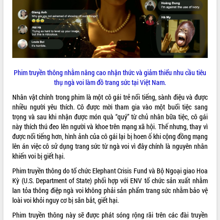
ĐIỂM TIN VĂN BẢN
QUY HOẠCH - KẾ HOẠCH
Phim truyền thông nhằm nâng cao nhận thức và giảm thiểu nhu cầu tiêu
thụ ngà voi làm đồ trang sức tại Việt Nam.
Nhân vật chính trong phim là một cô gái trẻ nổi tiếng, sành điệu và được
nhiều người yêu thích. Cô được mời tham gia vào một buổi tiệc sang
trọng và sau khi nhận được món quà “quý” từ chủ nhân bữa tiệc, cô gái
này thích thú đeo lên người và khoe trên mạng xã hội. Thế nhưng, thay vì
được nổi tiếng hơn, hình ảnh của cô gái lại bị hoen ố khi cộng đồng mạng
lên án việc cô sử dụng trang sức từ ngà voi vì đây chính là nguyên nhân
khiến voi bị giết hại.
Phim truyền thông do tổ chức Elephant Crisis Fund và Bộ Ngoại giao Hoa
Kỳ (U.S. Department of State) phối hợp với ENV tổ chức
sản xuất
nhằm
lan tỏa thông điệp ngà voi không phải sản phẩm trang sức nhằm bảo vệ
loài voi khỏi nguy cơ bị săn bắt, giết hại.
Phim truyền thông này sẽ được phát sóng rộng rãi trên các đài truyền