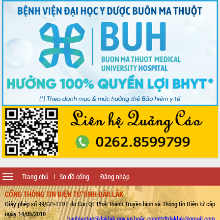
Toggle
Trang chủ
Sơ đồ cổng
Đăng nhập
navigation
CỔNG THÔNG TIN ĐIỆN TỬ TỈNH ĐẮK LẮK
Giấy phép số 99/GP-TTĐT do Cục QL Phát thanh Truyền hình và Thông tin Điện tử cấp
ngày 14/05/2010
banbientap@daklak.gov.vn hoặc congttdtdaklak@gmail.com