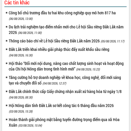
Các tin khác
Công bố chủ trương đầu tư hai khu công nghiệp quy mô hơn 817 ha
(06/08/2026, 13:00)
Du lịch trải nghiệm tạo điểm nhấn mới cho Lễ hội Sầu riêng Đắk Lắk năm
2026
(06/08/2026, 11:00)
Thông cáo báo chí về Lễ hội Sầu riêng Đắk Lắk năm 2026
(05/08/2026, 11:17)
Đắk Lắk triển khai nhiều giải pháp thúc đẩy xuất khẩu sầu riêng
(04/08/2026, 16:30)
Hội thảo “Đổi mới nội dung, nâng cao chất lượng sinh hoạt và hoạt động
của Chi hội Nông dân trong tình hình mới”
(04/08/2026, 15:23)
Tăng cường hỗ trợ doanh nghiệp về khoa học, công nghệ, đổi mới sáng
tạo và chuyển đổi số
(04/08/2026, 12:37)
Đắk Lắk chính thức cấp Giấy chứng nhận xuất xứ hàng hóa từ ngày 1/8
(04/08/2026, 08:30)
Hội Nông dân tỉnh Đắk Lắk sơ kết công tác 6 tháng đầu năm 2026
(03/08/2026, 15:28)
Hoàn thành giải phóng mặt bằng tuyến đường trọng điểm qua xã Hòa
Xuân
(03/08/2026, 15:04)