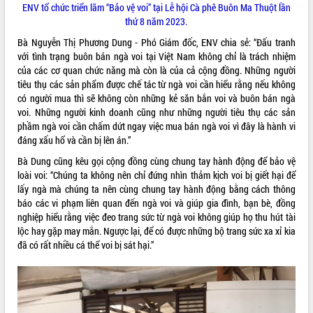
ENV tổ chức triển lãm “Bảo vệ voi” tại Lễ hội Cà phê Buôn Ma Thuột lần
Tất cả:
66017367
thứ 8 năm 2023.
Bà Nguyễn Thị Phương Dung - Phó Giám đốc, ENV chia sẻ: “Đấu tranh
với tình trạng buôn bán ngà voi tại Việt Nam không chỉ là trách nhiệm
của các cơ quan chức năng mà còn là của cả cộng đồng. Những người
tiêu thụ các sản phẩm được chế tác từ ngà voi cần hiểu rằng nếu không
có người mua thì sẽ không còn những kẻ săn bắn voi và buôn bán ngà
voi. Những người kinh doanh cũng như những người tiêu thụ các sản
phầm ngà voi cần chấm dứt ngay việc mua bán ngà voi vì đây là hành vi
đáng xấu hổ và cần bị lên án.”
Bà Dung cũng kêu gọi cộng đồng cùng chung tay hành động để bảo vệ
loài voi: “Chúng ta không nên chỉ đứng nhìn thảm kịch voi bị giết hại để
lấy ngà mà chúng ta nên cùng chung tay hành động bằng cách thông
báo các vi phạm liên quan đến ngà voi và giúp gia đình, bạn bè, đồng
nghiệp hiểu rằng việc đeo trang sức từ ngà voi không giúp họ thu hút tài
lộc hay gặp may mắn. Ngược lại, để có được những bộ trang sức xa xỉ kia
đã có rất nhiều cá thể voi bị sát hại.”