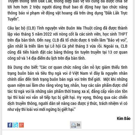
Truyền thông tỉnh Đắk Lắk, thông điệp bảo vệ voi cũng đã được chia sẻ
tới hơn hơn 2 triệu người dùng thuê bao di động hay tạo chức năng
thông báo vi phạm về động vật hoang dã trên ứng dụng “Đắk Lắk Trực
Tuyến”.
Câu lạc bộ (CLB) Tình nguyện viên Buôn Ma Thuột cũng đã được thành
lập vào tháng 5 năm 2022 với nòng cốt là các sinh viên, học sinh THPT
trên địa bàn tỉnh. Đến nay, CLB đã tổ chức được 6 triển lãm “Bảo vệ voi”,
gần nhất là triển lãm tại Lễ hội Cà phê tháng 3 vừa rồi. Ngoài ra, CLB
cũng đã tiến hành đặt các bảng thông tin tuyên truyền tại 13 cơ quan
công sở và 14 địa điểm du lịch trên địa bàn tỉnh.
Bà Dung cho biết: “Các cơ quan chức năng cần nỗ lực giảm thiểu tình
trạng buôn bán và tiêu thụ ngà voi ở Việt Nam vì đây là nguyên nhân
chính dẫn đến tình trạng buôn bán ngà voi trên thế giới. Một khi những
quan niệm sai lầm cho rằng vòng tay, nhẫn, hay các sản phẩm được chế
tác từ ngà voi là những sản phẩm thời trang xa xỉ, đẳng cấp vẫn còn tồn
tại thì loài voi vẫn sẽ tiếp tục bị giết hại. Hy vọng, thông qua các chiến
dịch truyền thông, người dân sẽ nâng cao được ý thức, trách nhiệm vì có
như vậy thì loài voi mới ngừng bị giết hại.”
Kim Bảo
In