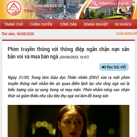
|
Vietnamese
English
TRANG CHỦ
CHÍNH QUYỀN
CÔNG DÂN
DOANH NGHIỆP
DU KHÁCH
Thứ năm, 06/08/2026
CHÀO MỪNG ĐẾN VỚI CỔNG THÔNG 
GIỚI THIỆU
Phim truyền thông với thông điệp ngăn chặn nạn săn
bắn voi và mua bán ngà
(03/04/2023, 16:07)
LÃNH ĐẠO UBND TỈNH
Đọc bài viết
TIN TỨC SỰ KIỆN
Ngày 31/03, Trung tâm Giáo dục Thiên nhiên (ENV) vừa ra mắt phim
SỞ, BAN, NGÀNH
truyền thông mới nhằm lên án quan điểm lệch lạc cho rằng ngà voi là
biểu tượng của sự sang trọng và may mắn. Phim nhằm nâng cao nhận
UBND CÁC XÃ, PHƯỜNG
thức và giảm thiểu nhu cầu tiêu thụ ngà voi làm đồ trang sức.
THÔNG TIN CHỈ ĐẠO ĐIỀU HÀNH
HỆ THỐNG VĂN BẢN
VĂN BẢN HĐND TỈNH