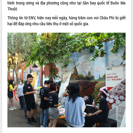
hình trung ương và địa phương cũng như tại Sân bay quốc tế Buôn Ma
VIDEO
Thuột.
Thông tin từ ENV, hiện nay mỗi ngày, hàng trăm con voi Châu Phi bị giết
Không có file video nào để phát.
hại để đáp ứng nhu cầu tiêu thụ ở một số quốc gia.
ALBUM ẢNH
LIÊN KẾT WEB
THỐNG KÊ TRUY CẬP
Hôm nay:
4627