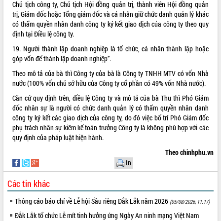
Chủ tịch công ty, Chủ tịch Hội đồng quản trị, thành viên Hội đồng quản
Tất cả:
65987313
trị, Giám đốc hoặc Tổng giám đốc và cá nhân giữ chức danh quản lý khác
có thẩm quyền nhân danh công ty ký kết giao dịch của công ty theo quy
định tại Điều lệ công ty.
19. Người thành lập doanh nghiệp là tổ chức, cá nhân thành lập hoặc
góp vốn để thành lập doanh nghiệp”.
Theo mô tả của bà thì Công ty của bà là Công ty TNHH MTV có vốn Nhà
nước (100% vốn chủ sở hữu của Công ty cổ phần có 49% vốn Nhà nước).
Căn cứ quy định trên, điều lệ Công ty và mô tả của bà Thu thì Phó Giám
đốc nhân sự là người có chức danh quản lý có thẩm quyền nhân danh
công ty ký kết các giao dịch của công ty, do đó việc bố trí Phó Giám đốc
phụ trách nhân sự kiêm kế toán trưởng Công ty là không phù hợp với các
quy định của pháp luật hiện hành.
Theo chinhphu.vn
In
Các tin khác
Thông cáo báo chí về Lễ hội Sầu riêng Đắk Lắk năm 2026
(05/08/2026, 11:17)
Đắk Lắk tổ chức Lễ mít tinh hưởng ứng Ngày An ninh mạng Việt Nam