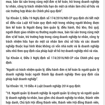
mua, bán tài sản trong cùng một đơn vị kế toán, trừ trong doanh nghiệp
tư nhân, công ty trách nhiệm hữu hạn do một cá nhân làm chủ sở hữu và
VIDEO
các trường hợp khác do Chính phủ quy định”.
Không có file video nào để phát.
Tại Khoản 3, Điều 19 Nghị định số 174/2016/NĐ-CP quy định chi tiết một
số điều của Luật Kế toán quy định một trong những người không được
ALBUM ẢNH
làm kế toán là Người đang làm quản lý, điều hành, thủ kho, thủ quỹ,
người được giao nhiệm vụ thường xuyên mua, bán tài sản trong cùng một
đơn vị kế toán, trừ trường hợp trong cùng doanh nghiệp tư nhân, công ty
trách nhiệm hữu hạn do một cá nhân làm chủ sở hữu và các doanh
nghiệp thuộc loại hình khác không có vốn nhà nước và là doanh nghiệp
siêu nhỏ theo quy định của pháp luật về hỗ trợ doanh nghiệp nhỏ và vừa.
Tại Khoản 4, Điều 3 Nghị định số 174/2016/NĐ-CP của Chính phủ quy
định:
“Người có trách nhiệm quản lý, điều hành đơn vị kế toán là người quản lý
LIÊN KẾT WEB
doanh nghiệp hoặc người thành lập doanh nghiệp theo quy định của
pháp luật doanh nghiệp”.
Tại Khoản 18, 19 Điều 4
Luật Doanh nghiệp
2014 quy định:
“18. Người quản lý doanh nghiệp là người quản lý công ty và người quản
THỐNG KÊ TRUY CẬP
lý doanh nghiệp tư nhân, bao gồm chủ doanh nghiệp tư nhân, thành viên
hợp danh, Chủ tịch Hội đồng thành viên, thành viên Hội đồng thành viên,
Hôm nay:
11171