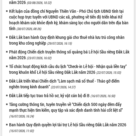
năm 2026
(03/08/2026, 10:22)
Kết luận của đồng chí Nguyễn Thiên Văn - Phó Chủ tịch UBND tỉnh tại
cuộc họp trực tuyến với UBND các xã, phường về tiến độ triển khai Kế
hoạch khám sức khỏe định kỳ, khám sàng lọc cho người dân trên địa bàn
tỉnh
(30/07/2026, 08:26)
Đắk Lắk ban hành Quy định khung giá cho thuê nhà lưu trú công nhân
trong khu công nghiệp
(29/07/2026, 16:15)
Phát động Chiến dịch truyền thông số quảng bá Lễ hội Sầu riêng Đắk Lắk
năm 2026
(23/07/2026, 16:02)
Tổ chức hoạt động kích cầu du lịch “Check-in Lễ hội - Nhận quà liền tay”
trong khuôn khổ Lễ hội Sầu riêng Đắk Lắk năm 2026
(22/07/2026, 15:53)
Đắk Lắk triển khai Chiến dịch “Làm sạch mã số thuế - Tháo gỡ điểm
nghẽn trong kinh doanh”
(22/07/2026, 14:27)
Đắk Lắk tiếp tục trao trả hồ sơ, kỷ vật cán bộ đi B
(16/07/2026, 16:50)
Tăng cường thông tin, tuyên truyền về “Chiến dịch 500 ngày đêm đẩy
mạnh thực hiện tìm kiếm, quy tập và xác định danh tính hài cốt liệt sĩ”
(16/07/2026, 16:24)
Ban hành Quy định quyền lợi tài trợ Lễ hội Sầu riêng Đắk Lắk năm 2026
(15/07/2026, 11:02)