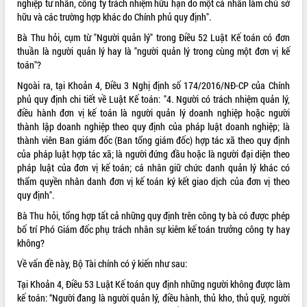
nghiệp tư nhân, công ty trách nhiệm hữu hạn do một cá nhân làm chủ sở
hữu và các trường hợp khác do Chính phủ quy định".
ĐIỂM TIN VĂN BẢN
Bà Thu hỏi, cụm từ "Người quản lý" trong Điều 52 Luật Kế toán có đơn
QUY HOẠCH - KẾ HOẠCH
thuần là người quản lý hay là "người quản lý trong cùng một đơn vị kế
toán"?
Ngoài ra, tại Khoản 4, Điều 3 Nghị định số
174/2016/NĐ-CP
của Chính
phủ quy định chi tiết về Luật Kế toán: "4. Người có trách nhiệm quản lý,
điều hành đơn vị kế toán là người quản lý doanh nghiệp hoặc người
thành lập doanh nghiệp theo quy định của pháp luật doanh nghiệp; là
thành viên Ban giám đốc (Ban tổng giám đốc) hợp tác xã theo quy định
của pháp luật hợp tác xã; là người đứng đầu hoặc là người đại diện theo
pháp luật của đơn vị kế toán; cá nhân giữ chức danh quản lý khác có
thẩm quyền nhân danh đơn vị kế toán ký kết giao dịch của đơn vị theo
quy định".
Bà Thu hỏi, tổng hợp tất cả những quy định trên công ty bà có được phép
bố trí Phó Giám đốc phụ trách nhân sự kiêm kế toán trưởng công ty hay
không?
Về vấn đề này, Bộ Tài chính có ý kiến như sau:
Tại Khoản 4, Điều 53 Luật Kế toán quy định những người không được làm
kế toán: “Người đang là người quản lý, điều hành, thủ kho, thủ quỹ, người