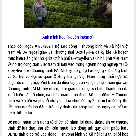
ĐIỂM TIN VĂN BẢN
QUY HOẠCH - KẾ HOẠCH
Ảnh minh họa (Nguồn internet)
Theo đó, ngày 01/3/2024, Bộ Lao động - Thương binh và Xã hội Việt
Nam và Bộ Ngoại giao và Thương mại Ô-xtrây-li-a đã ký kết Kế hoạch
thực hiện Bản ghi nhớ giữa Chính phủ Ô-xtrây-li-a và Chính phủ Việt Nam
về hỗ trợ công dân Việt Nam đi làm việc trong ngành nông nghiệp tại Ô-
xtrây-li-a theo Chương trình PALM. Hiện nay, Bộ Lao động - Thương binh
và Xã hội và Đại sứ quán Ô-xtrây-li-a tại Việt Nam đang phối hợp lựa
chọn doanh nghiệp Việt Nam đủ điều kiện, đơn vị sự nghiệp tham gia vào
Chương trình PALM. Tuy nhiên, thời gian qua một số tỉnh, thành phố đã
xuất hiện các tổ chức, cá nhân mạo danh được Bộ Lao động – Thương
binh và Xã hội và phía Ô-xtrây-li-a lựa chọn để tuyển chọn lao động, thu
tiền của người lao động trái quy định của pháp luật, có nguy cơ mất an
ninh, trật tự tại.
Để ngăn ngừa tình trạng tổ chức, cá nhân lợi dụng thông tin về chương
trình để lừa đảo, thu tiền của người lao động trái quy định pháp luật,
UBND tỉnh giao Sở Lao động – Thương binh và Xã hội chủ trì, phối hợp