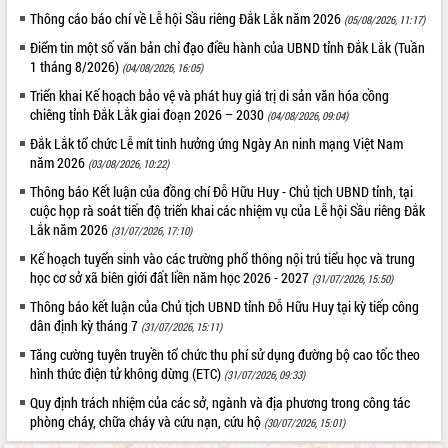
Tất cả:
66018021
Thông cáo báo chí về Lễ hội Sầu riêng Đắk Lắk năm 2026
(05/08/2026, 11:17)
Điểm tin một số văn bản chỉ đạo điều hành của UBND tỉnh Đắk Lắk (Tuần
1 tháng 8/2026)
(04/08/2026, 16:05)
Triển khai Kế hoạch bảo vệ và phát huy giá trị di sản văn hóa cồng
chiêng tỉnh Đắk Lắk giai đoạn 2026 – 2030
(04/08/2026, 09:04)
Đắk Lắk tổ chức Lễ mít tinh hưởng ứng Ngày An ninh mạng Việt Nam
năm 2026
(03/08/2026, 10:22)
Thông báo Kết luận của đồng chí Đỗ Hữu Huy - Chủ tịch UBND tỉnh, tại
cuộc họp rà soát tiến độ triển khai các nhiệm vụ của Lễ hội Sầu riêng Đắk
Lắk năm 2026
(31/07/2026, 17:10)
Kế hoạch tuyển sinh vào các trường phổ thông nội trú tiểu học và trung
học cơ sở xã biên giới đất liền năm học 2026 - 2027
(31/07/2026, 15:50)
Thông báo kết luận của Chủ tịch UBND tỉnh Đỗ Hữu Huy tại kỳ tiếp công
dân định kỳ tháng 7
(31/07/2026, 15:11)
Tăng cường tuyên truyền tổ chức thu phí sử dụng đường bộ cao tốc theo
hình thức điện tử không dừng (ETC)
(31/07/2026, 09:33)
Quy định trách nhiệm của các sở, ngành và địa phương trong công tác
phòng cháy, chữa cháy và cứu nạn, cứu hộ
(30/07/2026, 15:01)