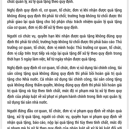
chức quản lý, xử lý quà tặng theo quy định.
VIDEO
Nghị định quy định rõ, cơ quan, tổ chức, đơn vị khi nhận được quà tặng
không đúng quy định thì phải từ chối; trường hợp không từ chối được thì
Không có file video nào để phát.
phải giao lại quà tặng cho bộ phận chịu trách nhiệm quản lý quà tặng
của cơ quan, đơn vị đó để xử lý theo quy định.
ALBUM ẢNH
Người có chức vụ, quyền hạn khi nhận được quà tặng không đúng quy
định thì phải từ chối; trường hợp không từ chối được thì phải báo cáo Thủ
trưởng cơ quan, tổ chức, đơn vị mình hoặc Thủ trưởng cơ quan, tổ chức,
đơn vị cấp trên trực tiếp và nộp lại quà tặng để xử lý theo quy định trong
thời hạn 5 ngày làm việc, kể từ ngày nhận được quà tặng.
Nghị định quy định rõ cơ quan, tổ chức, đơn vị sử dụng tài chính công, tài
sản công tặng quà không đúng quy định thì phải bồi hoàn giá trị quà
tặng cho Nhà nước. Cá nhân sử dụng tài chính công, tài sản công tặng
quà không đúng thẩm quyền, không đúng quy định thì phải bồi hoàn giá
LIÊN KẾT WEB
trị quà tặng và tùy theo tính chất, mức độ vi phạm mà bị xử lý theo quy
định của pháp luật về xử phạt vi phạm hành chính trong lĩnh vực quản lý,
sử dụng tài sản nhà nước.
Người đứng đầu cơ quan, tổ chức, đơn vị vi phạm quy định về nhận quà
THỐNG KÊ TRUY CẬP
tặng, xử lý quà tặng, người có chức vụ, quyền hạn vi phạm quy định về
nhận quà tặng, báo cáo, nộp lại quà tặng thì tùy theo tính chất, mức độ
Hôm nay:
4652
vi phạm mà bị xử lý theo quy định của pháp luật về xử lý kỷ luật đối với