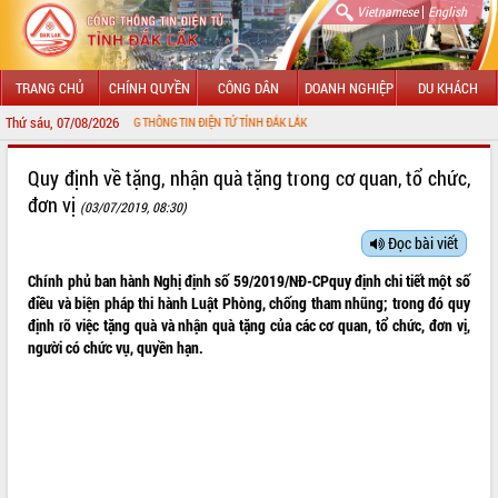
|
Vietnamese
English
TRANG CHỦ
CHÍNH QUYỀN
CÔNG DÂN
DOANH NGHIỆP
DU KHÁCH
Thứ sáu, 07/08/2026
ẾN VỚI CỔNG THÔNG TIN ĐIỆN TỬ TỈNH ĐẮK LẮK
GIỚI THIỆU
Quy định về tặng, nhận quà tặng trong cơ quan, tổ chức,
đơn vị
(03/07/2019, 08:30)
LÃNH ĐẠO UBND TỈNH
Đọc bài viết
TIN TỨC SỰ KIỆN
Chính phủ ban hành Nghị định số
59/2019/NĐ-CP
quy định chi tiết một số
SỞ, BAN, NGÀNH
điều và biện pháp thi hành Luật Phòng, chống tham nhũng; trong đó quy
định rõ việc tặng quà và nhận quà tặng của các cơ quan, tổ chức, đơn vị,
UBND CÁC XÃ, PHƯỜNG
người có chức vụ, quyền hạn.
THÔNG TIN CHỈ ĐẠO ĐIỀU HÀNH
HỆ THỐNG VĂN BẢN
VĂN BẢN HĐND TỈNH