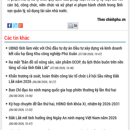
Tất cả:
66049975
cán bộ, công chức, viên chức và xử phạt vi phạm hành chính trong lĩnh
vực quản lý, sử dụng tài sản nhà nước.
Theo chinhphu.vn
In
Các tin khác
UBND tỉnh làm việc với Chủ đầu tư dự án Đầu tư xây dựng và kinh doanh
kết cấu hạ tầng Khu công nghiệp Phú Xuân
(07/08/2026, 19:47)
Ra mắt “Bản đồ số nông sản, sản phẩm OCOP, du lịch thôn buôn trên nền
tảng số của tỉnh Đắk Lắk”
(07/08/2026, 16:46)
Khẩn trương rà soát, hoàn thiện công tác tổ chức Lễ hội Sầu riêng Đắk
Lắk năm 2026
(06/08/2026, 18:27)
Ban Chỉ đạo An ninh mạng quốc gia họp phiên thường kỳ lần thứ hai
(06/08/2026, 14:06)
Kỳ họp chuyên đề lần thứ hai, HĐND tỉnh khóa XI, nhiệm kỳ 2026-2031
(06/08/2026, 12:02)
Đắk Lắk mít tinh hưởng ứng Ngày An ninh mạng Việt Nam năm 2026
(06/08/2026, 10:47)