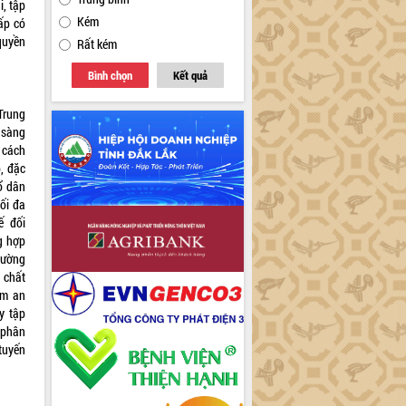
, tập
Kém
ấp có
 quyền
Rất kém
Bình chọn
Kết quả
Trung
, sàng
 cách
, đặc
ổ dân
tối đa
tế đối
g hợp
đường
 chất
ảm an
y tập
 phân
tuyến