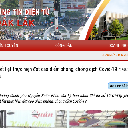
ÍNH QUYỀN
CÔNG DÂN
DOANH NGH
CHÀO MỪNG ĐẾN VỚI CỔNG THÔNG TIN ĐI
ết liệt thực hiện đợt cao điểm phòng, chống dịch Covid-19
(27/03
)
Đọc bài 
tướng Chính phủ Nguyễn Xuân Phúc vừa ký ban hành Chỉ thị số 15/CT-TTg yê
 liệt thực hiện đợt cao điểm phòng, chống dịch Covid-19.