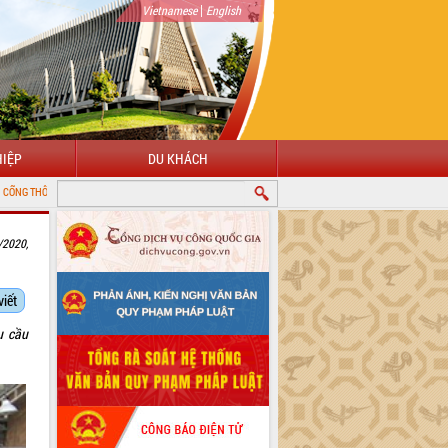
|
Vietnamese
English
IỆP
DU KHÁCH
ỆN TỬ TỈNH ĐẮK LẮK
/2020,
viết
u cầu