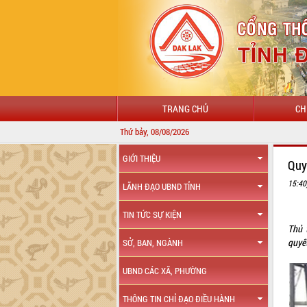
TRANG CHỦ
CH
Thứ bảy, 08/08/2026
GIỚI THIỆU
Quy
15:40
LÃNH ĐẠO UBND TỈNH
TIN TỨC SỰ KIỆN
Thủ 
quyết
SỞ, BAN, NGÀNH
UBND CÁC XÃ, PHƯỜNG
THÔNG TIN CHỈ ĐẠO ĐIỀU HÀNH