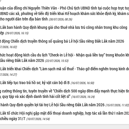
luận của đồng chí Nguyễn Thiên Văn - Phó Chủ tịch UBND tỉnh tại cuộc họp trực tu
UBND các xã, phường về tiến độ triển khai Kế hoạch khám sức khỏe định kỳ, khám 
cho người dân trên địa bàn tỉnh
(30/07/2026, 08:26)
 Lắk ban hành Quy định khung giá cho thuê nhà lưu trú công nhân trong khu công
iệp
(29/07/2026, 16:15)
t động Chiến dịch truyền thông số quảng bá Lễ hội Sầu riêng Đắk Lắk năm 2026
7/2026, 16:02)
hức hoạt động kích cầu du lịch “Check-in Lễ hội - Nhận quà liền tay” trong khuôn k
 Sầu riêng Đắk Lắk năm 2026
(22/07/2026, 15:53)
Lắk triển khai Chiến dịch “Làm sạch mã số thuế - Tháo gỡ điểm nghẽn trong kinh 
7/2026, 14:27)
Lắk tiếp tục trao trả hồ sơ, kỷ vật cán bộ đi B
(16/07/2026, 16:50)
 cường thông tin, tuyên truyền về “Chiến dịch 500 ngày đêm đẩy mạnh thực hiện t
, quy tập và xác định danh tính hài cốt liệt sĩ”
(16/07/2026, 16:24)
hành Quy định quyền lợi tài trợ Lễ hội Sầu riêng Đắk Lắk năm 2026
(15/07/2026, 11:02)
Lắk tổ chức Hội nghị gặp mặt đối thoại doanh nghiệp, hợp tác xã lần thứ I năm 2
 chiều ngày 31/7
(10/07/2026, 14:54)