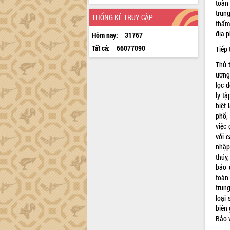
toàn
trun
THỐNG KÊ TRUY CẬP
thẩm 
địa 
Hôm nay:
31767
Tất cả:
66077090
Tiếp
Thủ 
ương 
lọc 
ly t
biệt
phố, 
việc 
với 
nhập
thủy
bảo 
toàn
trun
loại
biên 
Bảo v