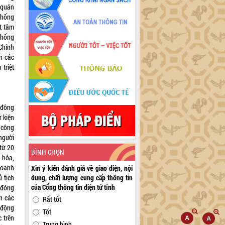
 quán
chống
t tâm
chống
Chính
n các
triệt
 đông
 kiện
 công
người
 từ 20
BÌNH CHỌN
n hóa,
doanh
Xin ý kiến đánh giá về giao diện, nội
ủ tịch
dung, chất lượng cung cấp thông tin
của Cổng thông tin điện tử tỉnh
 đóng
n các
Rất tốt
 động
Tốt
 trên
Trung bình