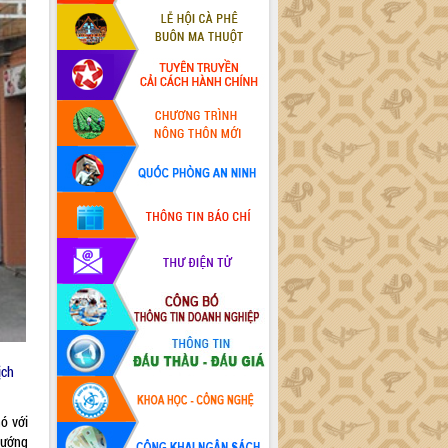
ịch
ó với
tướng