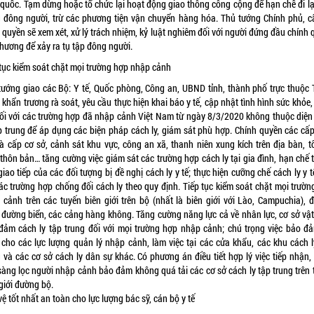
 quốc. Tạm dừng hoặc tổ chức lại hoạt động giao thông công cộng để hạn chế đi lại
g đông người, trừ các phương tiện vận chuyển hàng hóa. Thủ tướng Chính phủ, c
quyền sẽ xem xét, xử lý trách nhiệm, kỷ luật nghiêm đối với người đứng đầu chính
phương để xảy ra tụ tập đông người.
 tục kiểm soát chặt mọi trường hợp nhập cảnh
tướng giao các Bộ: Y tế, Quốc phòng, Công an, UBND tỉnh, thành phố trực thuộc 
khẩn trương rà soát, yêu cầu thực hiện khai báo y tế, cập nhật tình hình sức khỏe
đối với các trường hợp đã nhập cảnh Việt Nam từ ngày 8/3/2020 không thuộc diện
ập trung để áp dụng các biện pháp cách ly, giám sát phù hợp. Chính quyền các cấp
 là cấp cơ sở, cảnh sát khu vực, công an xã, thanh niên xung kích trên địa bàn, t
thôn bản… tăng cường việc giám sát các trường hợp cách ly tại gia đình, hạn chế 
giao tiếp của các đối tượng bị đề nghị cách ly y tế; thực hiện cưỡng chế cách ly y 
các trường hợp chống đối cách ly theo quy định. Tiếp tục kiểm soát chặt mọi trườn
 cảnh trên các tuyến biên giới trên bộ (nhất là biên giới với Lào, Campuchia), 
, đường biển, các cảng hàng không. Tăng cường năng lực cả về nhân lực, cơ sở vật
đảm cách ly tập trung đối với mọi trường hợp nhập cảnh; chú trọng việc bảo đ
 cho các lực lượng quản lý nhập cảnh, làm việc tại các cửa khẩu, các khu cách l
g và các cơ sở cách ly dân sự khác. Có phương án điều tiết hợp lý việc tiếp nhận,
 sàng lọc người nhập cảnh bảo đảm không quá tải các cơ sở cách ly tập trung trên 
giới đường bộ.
ệ tốt nhất an toàn cho lực lượng bác sỹ, cán bộ y tế