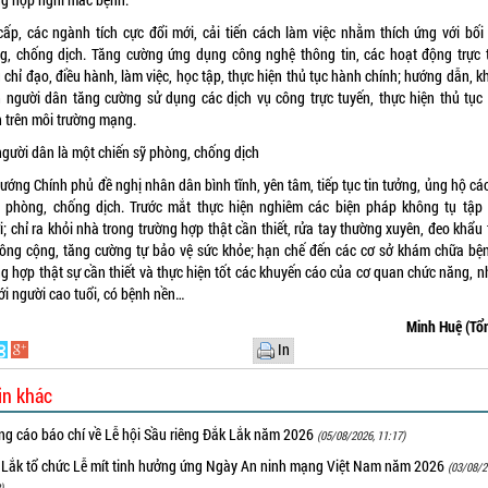
cấp, các ngành tích cực đổi mới, cải tiến cách làm việc nhằm thích ứng với bối
g, chống dịch. Tăng cường ứng dụng công nghệ thông tin, các hoạt động trực 
 chỉ đạo, điều hành, làm việc, học tập, thực hiện thủ tục hành chính; hướng dẫn, 
h người dân tăng cường sử dụng các dịch vụ công trực tuyến, thực hiện thủ tục
h trên môi trường mạng.
người dân là một chiến sỹ phòng, chống dịch
ướng Chính phủ đề nghị nhân dân bình tĩnh, yên tâm, tiếp tục tin tưởng, ủng hộ cá
 phòng, chống dịch. Trước mắt thực hiện nghiêm các biện pháp không tụ tập
; chỉ ra khỏi nhà trong trường hợp thật cần thiết, rửa tay thường xuyên, đeo khẩu
công cộng, tăng cường tự bảo vệ sức khỏe; hạn chế đến các cơ sở khám chữa bện
g hợp thật sự cần thiết và thực hiện tốt các khuyến cáo của cơ quan chức năng, n
ới người cao tuổi, có bệnh nền…
Minh Huệ (Tổ
In
in khác
ng cáo báo chí về Lễ hội Sầu riêng Đắk Lắk năm 2026
(05/08/2026, 11:17)
 Lắk tổ chức Lễ mít tinh hưởng ứng Ngày An ninh mạng Việt Nam năm 2026
(03/08/2
)