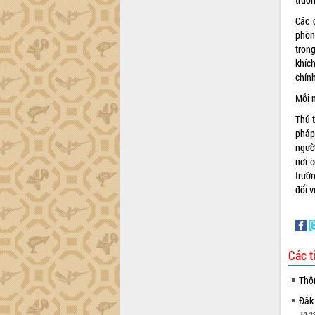
Các 
phòn
trong
khíc
chín
Mỗi 
Thủ t
pháp
người
nơi 
trườn
đối v
Các t
Thô
Đắk
10:22