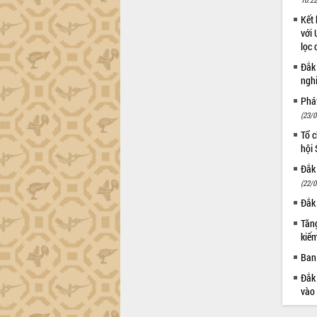
Kết 
với 
lọc 
Đắk
ngh
Phá
(23/0
Tổ c
hội
Đắk 
(22/0
Đắk 
Tăng
kiếm
Ban 
Đắk 
vào