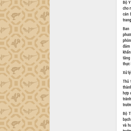
Bộ Y
cho 
cán b
trang
Ban 
phươ
phòn
đảm 
khẩn
tăng
thực 
Xử l
Thủ 
thành
hợp 
tránh
trườ
Bộ T
bạch 
và h
trườ