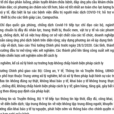
 tế chỉ đạo phân luồng, phân tuyến khám chữa bệnh, đáp ứng yêu cầu khám chữa
nhân dân; có phương án chăm sóc tốt hơn, bảo vệ tốt nhất an toàn cho lực lượng bá
ộ y tế, đặc biệt là tại các bệnh viện điều trị người mắc dịch COVID-19; hỗ trợ v
 thiết bị cho các tỉnh giáp Lào, Campuchia.
Chỉ đạo quốc gia phòng, chống dịch Covid-19 tiếp tục chỉ đạo các bộ, ngành
ng chuẩn bị đầy đủ nhân lực, trang thiết bị, thuốc men, vật tư y tế và các phươ
g, chống dịch, kể cả việc huy động cơ sở vật chất của các tổ chức, doanh nghiệp
sẵn sàng ứng phó dịch bệnh trên diện rộng; xây dựng phương án về áp dụng tình 
 cấp về dịch, báo cáo Thủ tướng Chính phủ trước ngày 28/3/2020. Các tỉnh, thàn
 cường đầu tư mở rộng việc xét nghiệm. Các thành phố lớn tăng công suất xét ng
hiện chiến lược xét nghiệm sớm để cách ly.
ý nghiêm, kể cả xử lý hình sự trường hợp không chấp hành biện pháp cách ly
tướng Chính phủ giao các Bộ: Công an, Y tế, Thông tin và Truyền thông, UBND 
 phố trực thuộc Trung ương xử lý nghiêm, kể cả xử lý theo pháp luật hình sự các 
đưa tin không đúng sự thật, không khai báo y tế, khai báo y tế không trung thực;
, chống đối, không chấp hành biện pháp cách ly y tế; găm hàng, tăng giá, gây bất 
ng theo đúng quy định của pháp luật.
hông tin và Truyền thông, Bộ Y tế tiếp tục thông tin kịp thời, đầy đủ, công khai,
về diễn biến dịch; tập trung thông tin về việc không tập trung đông người, khuyến
ướng dẫn khai báo y tế tự nguyện, phát hiện sớm và thông báo cho chính quyền v
ng hợp nghi mắc bệnh.