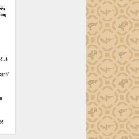
yến
sàng
hổ Lễ
doanh”
ìm
026