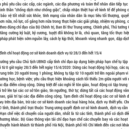
h phủ yêu cầu các cấp, các ngành, các địa phương và toàn thể nhân dân tiếp tục
t tinh thần “chống dịch như chống giặc”, chấp nhận thiệt hại về kinh tế để phòng 
; bảo vệ tốt nhất sức khỏe, tính mạng của nhân dân là mục tiêu tối thượng, quyế
hơn nữa, nỗ lực, cố gắng hơn nữa trong thực hiện các giải pháp, nhiệm vụ phòng, 
 theo đúng chỉ đạo của Bộ Chính trị, Ban Bí thư Trung ương, Chính phủ, Thủ tướng 
 tăng cường kỷ luật, kỷ cương, tuyệt đối không lơ là, chủ quan, tăng tốc thực hiệ
 pháp phát hiện sớm nguồn lây, cách ly kịp thời, khoanh vùng nhanh gọn, dập dịch 
đình chỉ hoạt động cơ sở kinh doanh dịch vụ từ 28/3 đến hết 15/4
tướng yêu cầu Chủ tịch UBND cấp tỉnh chỉ đạo áp dụng biện pháp hạn chế tụ tập
i từ 0 giờ ngày 28/3 đến hết ngày 15/4/2020: Dừng các hoạt động hội họp, các sự
trung trên 20 người trong 1 phòng; không tụ tập từ 10 người trở lên ngoài phạm vi
trường học, bệnh viện; yêu cầu thực hiện khoảng cách tối thiểu 2m giữa người với 
ác địa điểm công cộng. Dừng triệt để các nghi lễ tôn giáo, hoạt động có tập trung
 trở lên tại các cơ sở tôn giáo, tín ngưỡng, thờ tự; dừng tất cả các hoạt động vă
thao, giải trí tại các địa điểm công cộng. Tạm đình chỉ hoạt động các cơ sở kinh 
vụ trên địa bàn, trừ các cơ sở kinh doanh các loại hàng hóa, dịch vụ thiết yếu. Ch
 tỉnh, thành phố trực thuộc Trung ương quyết định cơ sở kinh doanh, dịch vụ cần
 Hạn chế việc di chuyển của người dân, nhất là từ các tỉnh, thành phố có dịch đế
phương khác. Bộ Giao thông vận tải chỉ đạo hạn chế các chuyến bay và các hoạt
chuyển hành khách từ thành phố Hà Nội, thành phố Hồ Chí Minh đến các nơi khác