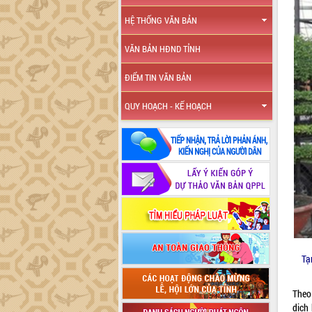
HỆ THỐNG VĂN BẢN
VĂN BẢN HĐND TỈNH
ĐIỂM TIN VĂN BẢN
QUY HOẠCH - KẾ HOẠCH
Tạ
Theo
dịch