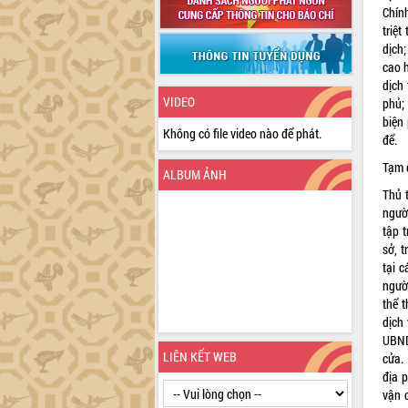
Chín
triệ
dịch
cao 
dịch
VIDEO
phủ;
biện
Không có file video nào để phát.
để.
Tạm 
ALBUM ẢNH
Thủ 
ngườ
tập 
sở, 
tại c
người
thể 
dịch 
UBND
LIÊN KẾT WEB
cửa.
địa 
vận 