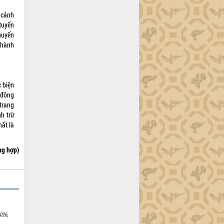
 cảnh
tuyến
khuyến
 hành
c biện
 đông
 trang
h trừ
hất là
ng hợp)
026,