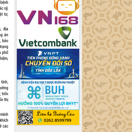
 bệnh
c sỹ,
ật tư,
, địa
ng án
, bảo
trạng
h phố
hiệm,
tỉnh,
trường
 trốn
ổn thị
 minh
 khích
ề các