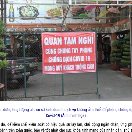
m dừng hoạt động các cơ sở kinh doanh dịch vụ không cần thiết để phòng chống d
Covid-19 (Ảnh minh họa)
 đó, để kiềm chế, kiểm soát có hiệu quả sự lây lan, chủ động ngăn chặn, ứng ph
 bệnh trên toàn quốc, bảo vệ tốt nhất cho sức khỏe, tính mạng của nhân dân, Thủ 