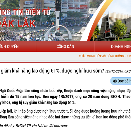
ÍNH QUYỀN
CÔNG DÂN
DOANH NGH
CHÀO MỪNG ĐẾN VỚI CỔNG THÔNG TIN ĐIỆN TỬ TỈN
 giảm khả năng lao động 61%, được nghỉ hưu sớm?
(23/12/2016, 09:3
Đọc bài 
Ngô Quốc Điệp làm công nhân bốc xếp, thuộc danh mục công việc nặng nhọc, độc
 hiểm đủ 15 năm liên tục. Đến ngày 1/8/2017, ông có 20 năm đóng BHXH. Theo
 y khoa, ông bị suy giảm khả năng lao động 61%.
Điệp hỏi, khi nào ông được nghỉ hưu trước tuổi, ông được hưởng lương hưu như thế
động làm công việc nặng nhọc độc hại được những ưu tiên gì hơn lao động phổ th
n đề này, BHXH TP. Hà Nội trả lời như sau: