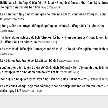
UBND các xã, phường về tiến độ triển khai Kế hoạch khám sức khỏe định kỳ, khám 
cho người dân trên địa bàn tỉnh
(30/07/2026, 08:26)
 Lắk ban hành Quy định khung giá cho thuê nhà lưu trú công nhân trong khu công
iệp
(29/07/2026, 16:15)
t động Chiến dịch truyền thông số quảng bá Lễ hội Sầu riêng Đắk Lắk năm 2026
7/2026, 16:02)
hức hoạt động kích cầu du lịch “Check-in Lễ hội - Nhận quà liền tay” trong khuôn k
 Sầu riêng Đắk Lắk năm 2026
(22/07/2026, 15:53)
Lắk triển khai Chiến dịch “Làm sạch mã số thuế - Tháo gỡ điểm nghẽn trong kinh 
7/2026, 14:27)
Lắk tiếp tục trao trả hồ sơ, kỷ vật cán bộ đi B
(16/07/2026, 16:50)
 cường thông tin, tuyên truyền về “Chiến dịch 500 ngày đêm đẩy mạnh thực hiện t
, quy tập và xác định danh tính hài cốt liệt sĩ”
(16/07/2026, 16:24)
hành Quy định quyền lợi tài trợ Lễ hội Sầu riêng Đắk Lắk năm 2026
(15/07/2026, 11:02)
Lắk tổ chức Hội nghị gặp mặt đối thoại doanh nghiệp, hợp tác xã lần thứ I năm 2
 chiều ngày 31/7
(10/07/2026, 14:54)