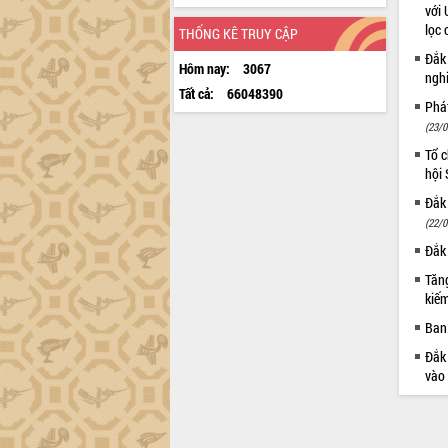
với 
lọc 
THỐNG KÊ TRUY CẬP
Đắk
Hôm nay:
3067
ngh
Tất cả:
66048390
Phá
(23/0
Tổ c
hội
Đắk 
(22/0
Đắk 
Tăng
kiếm
Ban 
Đắk 
vào