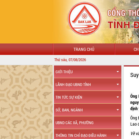
TRANG CHỦ
CH
Thứ sáu, 07/08/2026
GIỚI THIỆU
Suy
LÃNH ĐẠO UBND TỈNH
Ông 
TIN TỨC SỰ KIỆN
nguy
định
SỞ, BAN, NGÀNH
Ông 
UBND CÁC XÃ, PHƯỜNG
Lao 
Về vấ
THÔNG TIN CHỈ ĐẠO ĐIỀU HÀNH