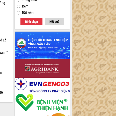
sàng
Kém
Rất kém
Bình chọn
Kết quả
hổ Lễ
doanh”
ìm
026