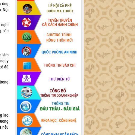
o ông
à Nội
 nghỉ
g các
m làm
 nguy
có đủ
trong
g lao
lương
4 nếu