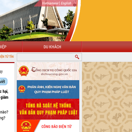
|
Vietnamese
English
IỆP
DU KHÁCH
H ĐẮK LẮK
0)
viết
 hại,
 giám
 nào?
ông?