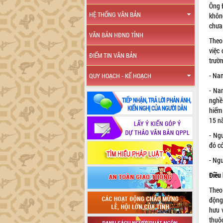
Ông 
HỆ THỐNG VĂN BẢN
khôn
chưa 
VĂN BẢN HĐND TỈNH
Theo
việc
ĐIỂM TIN VĂN BẢN
trườ
- Nam
QUY HOẠCH - KẾ HOẠCH
- Na
nghề
hiểm
15 nă
- Ng
đó c
- Ngư
Điều
Theo
động
hưu 
thuộ