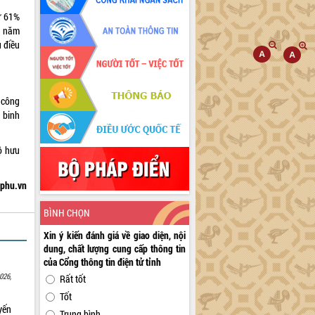
ừ 61%
i năm
ủ điều
 công
 binh
ộ hưu
hphu.vn
BÌNH CHỌN
Xin ý kiến đánh giá về giao diện, nội
dung, chất lượng cung cấp thông tin
của Cổng thông tin điện tử tỉnh
026,
Rất tốt
Tốt
yến
Trung bình