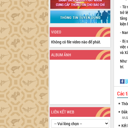
- Từ
trở 
tăng 
kiện
VIDEO
- Nam
- Bị
Không có file video nào để phát.
việc
và Xã
ALBUM ẢNH
Như 
trí.
Các t
Thô
LIÊN KẾT WEB
Đắk
10:22
Kết 