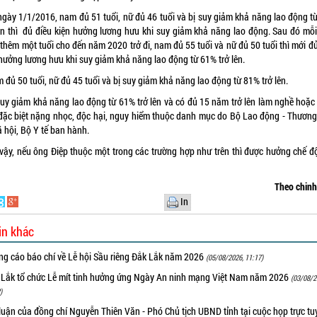
 ngày 1/1/2016, nam đủ 51 tuổi, nữ đủ 46 tuổi và bị suy giảm khả năng lao động t
lên thì đủ điều kiện hưởng lương hưu khi suy giảm khả năng lao động. Sau đó mỗ
thêm một tuổi cho đến năm 2020 trở đi, nam đủ 55 tuổi và nữ đủ 50 tuổi thì mới đ
 hưởng lương hưu khi suy giảm khả năng lao động từ 61% trở lên.
 đủ 50 tuổi, nữ đủ 45 tuổi và bị suy giảm khả năng lao động từ 81% trở lên.
 suy giảm khả năng lao động từ 61% trở lên và có đủ 15 năm trở lên làm nghề hoặc
 đặc biệt nặng nhọc, độc hại, nguy hiểm thuộc danh mục do Bộ Lao động - Thương
 hội, Bộ Y tế ban hành.
vậy, nếu ông Điệp thuộc một trong các trường hợp như trên thì được hưởng chế đ
Theo chin
In
in khác
ng cáo báo chí về Lễ hội Sầu riêng Đắk Lắk năm 2026
(05/08/2026, 11:17)
 Lắk tổ chức Lễ mít tinh hưởng ứng Ngày An ninh mạng Việt Nam năm 2026
(03/08/2
)
luận của đồng chí Nguyễn Thiên Văn - Phó Chủ tịch UBND tỉnh tại cuộc họp trực tu