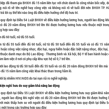
Điệp đã tham gia BHXH đủ 15 năm liên tục với chức danh là công nhân bốc xếp, d
g nói rõ về tên nghề hay công việc và không nói rõ về tuổi đời nên BHXH TP. H
trả lời cụ thể khi nào ông đủ điều kiện hưởng chế độ hưu trí.
 quy định tại Điều 54
Luật BHXH
về điều kiện hưởng lương hưu, người lao động khi
 có đủ 20 năm đóng BHXH trở lên thì được hưởng lương hưu nếu thuộc một tron
ng hợp sau đây:
 đủ 60 tuổi, nữ đủ 55 tuổi.
m từ đủ 55 tuổi đến đủ 60 tuổi, nữ từ đủ 50 tuổi đến đủ 55 tuổi và có đủ 15 nă
 hoặc công việc nặng nhọc, độc hại, nguy hiểm hoặc đặc biệt nặng nhọc, độc hại,
 thuộc danh mục do Bộ Lao động - Thương binh và Xã hội, Bộ Y tế ban hành hoặc 
m làm việc ở nơi có phụ cấp khu vực hệ số 0,7 trở lên.
ười lao động từ đủ 50 tuổi đến đủ 55 tuổi và có đủ 20 năm đóng BHXH trở lên mà 
ó đủ 15 năm làm công việc khai thác than trong hầm lò.
ời bị nhiễm HIV/AIDS do tai nạn rủi ro nghề nghiệp.
 kiện nghỉ hưu do suy giảm khả năng lao động
 quy định tại Điều 55 Luật BHXH về điều kiện hưởng lương hưu suy giảm khả năn
, người lao động khi nghỉ việc có đủ 20 năm đóng BHXH trở lên thì được hưởng 
với mức thấp hơn so với người đủ điều kiện hưởng lương hưu quy định tại Điều 5
c một trong các trường hợp sau đây: