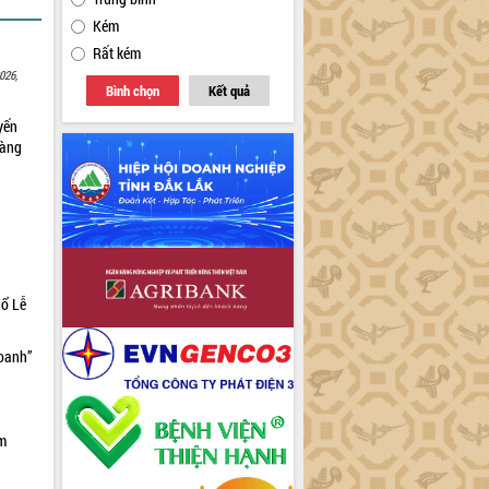
Kém
Rất kém
026,
Bình chọn
Kết quả
yến
sàng
hổ Lễ
doanh”
ìm