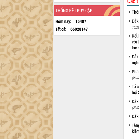
Các t
THỐNG KÊ TRUY CẬP
Thô
Đắk
Hôm nay:
15407
10:22
Tất cả:
66028147
Kết 
với 
lọc 
Đắk
ngh
Phá
(23/0
Tổ c
hội
Đắk 
(22/0
Đắk 
Tăng
kiếm