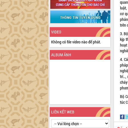
quan
luật
cơ qu
phán
trên
VIDEO
3. Bộ
kịp t
Không có file video nào để phát.
hoạt
nghiê
ALBUM ẢNH
4. C
pháp
nghiệ
trí…
cháy 
phươ
Bộ C
túc 
LIÊN KẾT WEB