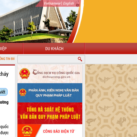
|
Vietnamese
English
IỆP
DU KHÁCH
TỬ TỈNH ĐẮK LẮK
cháy
viết
cường
 quốc
 được