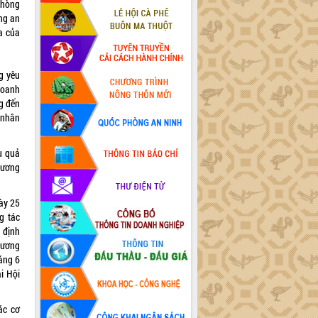
phòng
ững an
óa của
g yêu
doanh
ng đến
 nhân
u quả
hương
gày 25
g tác
 định
hương
áng 6
i Hội
ác cơ