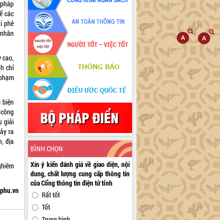
 pháp
ể các
ai phê
 nhân
y cao,
nh chỉ
 phạm
 biện
 công
ụ giải
ảy ra
h, địa
BÌNH CHỌN
Xin ý kiến đánh giá về giao diện, nội
ghiêm
dung, chất lượng cung cấp thông tin
của Cổng thông tin điện tử tỉnh
hphu.vn
Rất tốt
Tốt
Trung bình