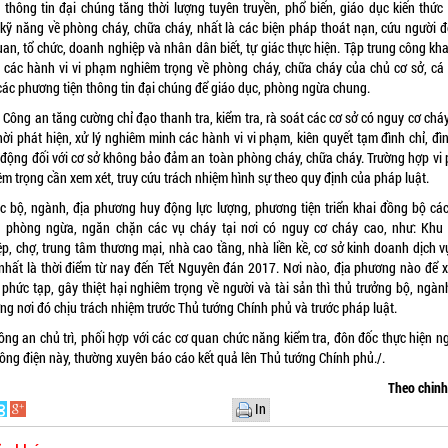
 thông tin đại chúng tăng thời lượng tuyên truyền, phổ biến, giáo dục kiến thức
, kỹ năng về phòng cháy, chữa cháy, nhất là các biện pháp thoát nạn, cứu người đ
an, tổ chức, doanh nghiệp và nhân dân biết, tự giác thực hiện. Tập trung công kh
 các hành vi vi phạm nghiêm trọng về phòng cháy, chữa cháy của chủ cơ sở, cá
 các phương tiện thông tin đại chúng để giáo dục, phòng ngừa chung.
 Công an tăng cường chỉ đạo thanh tra, kiểm tra, rà soát các cơ sở có nguy cơ chá
hời phát hiện, xử lý nghiêm minh các hành vi vi phạm, kiên quyết tạm đình chỉ, đì
 động đối với cơ sở không bảo đảm an toàn phòng cháy, chữa cháy. Trường hợp vi
m trọng cần xem xét, truy cứu trách nhiệm hình sự theo quy định của pháp luật.
ác bộ, ngành, địa phương huy động lực lượng, phương tiện triển khai đồng bộ các
 phòng ngừa, ngăn chặn các vụ cháy tại nơi có nguy cơ cháy cao, như: Khu
p, chợ, trung tâm thương mại, nhà cao tầng, nhà liền kề, cơ sở kinh doanh dịch v
, nhất là thời điểm từ nay đến Tết Nguyên đán 2017. Nơi nào, địa phương nào để x
phức tạp, gây thiệt hại nghiêm trọng về người và tài sản thì thủ trưởng bộ, ngàn
ng nơi đó chịu trách nhiệm trước Thủ tướng Chính phủ và trước pháp luật.
ông an chủ trì, phối hợp với các cơ quan chức năng kiểm tra, đôn đốc thực hiện n
Công điện này, thường xuyên báo cáo kết quả lên Thủ tướng Chính phủ./.
Theo chin
In