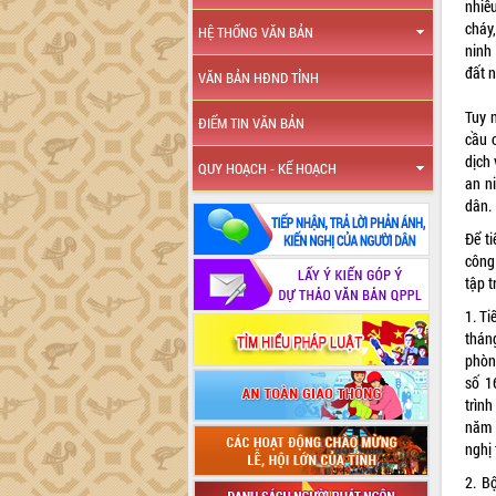
nhiề
cháy,
HỆ THỐNG VĂN BẢN
ninh 
đất 
VĂN BẢN HĐND TỈNH
Tuy 
ĐIỂM TIN VĂN BẢN
cầu 
dịch 
QUY HOẠCH - KẾ HOẠCH
an n
dân.
Để t
công
tập t
1. Ti
thán
phòn
số
1
trìn
năm 
nghị 
2. B