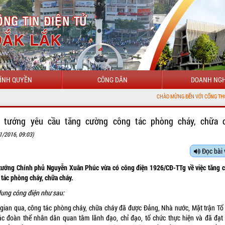
ÍNH QUYỀN
CÔNG DÂN
DOANH NGH
CHÀO MỪNG ĐẾN VỚI CỔNG THÔNG TIN ĐIỆN 
 tướng yêu cầu tăng cường công tác phòng cháy, chữa 
1/2016, 09:03)
Đọc bài 
tướng Chính phủ Nguyễn Xuân Phúc vừa có công điện 1926/CĐ-TTg về việc tăng 
 tác phòng cháy, chữa cháy.
dung công điện như sau:
 gian qua, công tác phòng cháy, chữa cháy đã được Đảng, Nhà nước, Mặt trận Tổ
ác đoàn thể nhân dân quan tâm lãnh đạo, chỉ đạo, tổ chức thực hiện và đã đạt