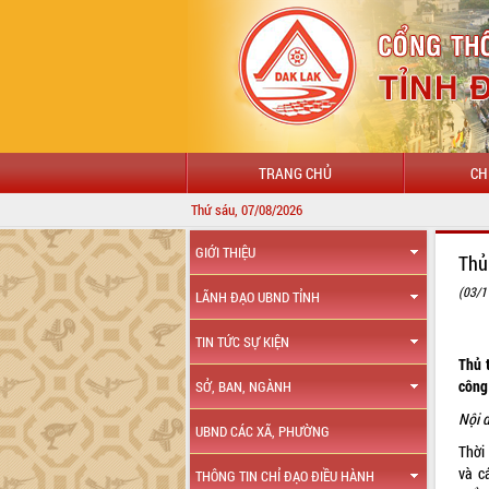
TRANG CHỦ
CH
Thứ sáu, 07/08/2026
GIỚI THIỆU
Thủ
(03/1
LÃNH ĐẠO UBND TỈNH
TIN TỨC SỰ KIỆN
Thủ 
công
SỞ, BAN, NGÀNH
Nội 
UBND CÁC XÃ, PHƯỜNG
Thời
và c
THÔNG TIN CHỈ ĐẠO ĐIỀU HÀNH