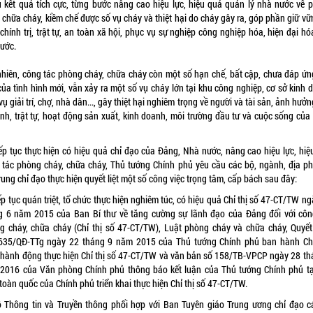
u kết quả tích cực, từng bước nâng cao hiệu lực, hiệu quả quản lý nhà nước về 
 chữa cháy, kiềm chế được số vụ cháy và thiệt hại do cháy gây ra, góp phần giữ v
chính trị, trật tự, an toàn xã hội, phục vụ sự nghiệp công nghiệp hóa, hiện đại h
nước.
nhiên, công tác phòng cháy, chữa cháy còn một số hạn chế, bất cập, chưa đáp ứn
của tình hình mới, vẫn xảy ra một số vụ cháy lớn tại khu công nghiệp, cơ sở kinh 
vụ giải trí, chợ, nhà dân..., gây thiệt hại nghiêm trọng về người và tài sản, ảnh hưở
inh, trật tự, hoạt động sản xuất, kinh doanh, môi trường đầu tư và cuộc sống của
iếp tục thực hiện có hiệu quả chỉ đạo của Đảng, Nhà nước, nâng cao hiệu lực, hiệ
 tác phòng cháy, chữa cháy, Thủ tướng Chính phủ yêu cầu các bộ, ngành, địa p
rung chỉ đạo thực hiện quyết liệt một số công việc trọng tâm, cấp bách sau đây:
ếp tục quán triệt, tổ chức thực hiện nghiêm túc, có hiệu quả Chỉ thị số 47-CT/TW n
g 6 năm 2015 của Ban Bí thư về tăng cường sự lãnh đạo của Đảng đối với côn
g cháy, chữa cháy (Chỉ thị số 47-CT/TW), Luật phòng cháy và chữa cháy, Quyết
635/QĐ-TTg
ngày 22 tháng 9 năm 2015 của Thủ tướng Chính phủ ban hành C
h hành động thực hiện Chỉ thị số 47-CT/TW và văn bản số
158/TB-VPCP
ngày 28 th
2016 của Văn phòng Chính phủ thông báo kết luận của Thủ tướng Chính phủ tạ
toàn quốc của Chính phủ triển khai thực hiện Chỉ thị số 47-CT/TW.
ộ Thông tin và Truyền thông phối hợp với Ban Tuyên giáo Trung ương chỉ đạo c