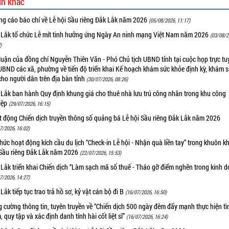
in khác
ng cáo báo chí về Lễ hội Sầu riêng Đắk Lắk năm 2026
(05/08/2026, 11:17)
 Lắk tổ chức Lễ mít tinh hưởng ứng Ngày An ninh mạng Việt Nam năm 2026
(03/08/2
)
luận của đồng chí Nguyễn Thiên Văn - Phó Chủ tịch UBND tỉnh tại cuộc họp trực tu
UBND các xã, phường về tiến độ triển khai Kế hoạch khám sức khỏe định kỳ, khám 
cho người dân trên địa bàn tỉnh
(30/07/2026, 08:26)
 Lắk ban hành Quy định khung giá cho thuê nhà lưu trú công nhân trong khu công
iệp
(29/07/2026, 16:15)
t động Chiến dịch truyền thông số quảng bá Lễ hội Sầu riêng Đắk Lắk năm 2026
7/2026, 16:02)
hức hoạt động kích cầu du lịch “Check-in Lễ hội - Nhận quà liền tay” trong khuôn k
 Sầu riêng Đắk Lắk năm 2026
(22/07/2026, 15:53)
Lắk triển khai Chiến dịch “Làm sạch mã số thuế - Tháo gỡ điểm nghẽn trong kinh 
7/2026, 14:27)
Lắk tiếp tục trao trả hồ sơ, kỷ vật cán bộ đi B
(16/07/2026, 16:50)
 cường thông tin, tuyên truyền về “Chiến dịch 500 ngày đêm đẩy mạnh thực hiện t
, quy tập và xác định danh tính hài cốt liệt sĩ”
(16/07/2026, 16:24)