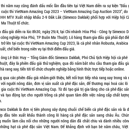
 thi năm nay cũng đánh dấu mốc lần đầu tiên tại Việt Nam diễn ra sự kiện “Đấu g
 cuộc thi VietNam Amazing Cup 2023 – VietNam Amazing Cup Auction 2023”, do
NHH MTV Xuất nhập khẩu 2-9 Đắk Lắk (Simexco Daklak) phối hợp với Hiệp hội C
 Ma Thuột tổ chức.
n đấu giá diễn ra lúc 8h30, ngày 29/4, tại Chi nhánh Hòa Phú - Công ty Simexco D
 công nghiệp Hòa Phú, TP Buôn Ma Thuột). Lô hàng tham gia đấu giá phải đạt đi
0 trở lên tại cuộc thi VietNam Amazing Cup 2023, là cà phê nhân Robusta, Arabica
uất, chế biến trong niên vụ tại thời điểm đấu giá.
 ông Lê Đức Huy – Tổng Giám đốc Simexco Daklak, Phó Chủ tịch Hiệp hội cà phê
huột, đây là phiên đấu giá thử nghiệm, qua đó nắm bắt nhu cầu tham gia đấu gi
hà rang xay, tiến tới tổ chức chuyên nghiệp bằng hình thức trực tiếp hoặc online.
g qua các phiên đấu giá nhằm giới thiệu, kết nối trực tiếp nhà rang xay trong và 
 với người nông dân, đơn vị sản xuất cà phê đặc sản, để thương mại hoá các lô
 gia cuộc thi VietNam Amazing Cup. Từ đó tạo giá trị gia tăng cho cà phê đặc sản
và tạo động lực cho người trồng cà phê quan tâm đến việc nâng cấp chất lượn
.
exco Daklak là đơn vị tiên phong xây dựng chuỗi chế biến cà phê đặc sản và là 
ệp đầu tiên xuất khẩu thành công lô hàng cà phê đặc sản sang châu Âu. Chún
 muốn làm cầu nối cho những người nông dân đã chắt chiu và dành nhiều côn
những hạt cà phê đặc sản Việt Nam. Để khẳng định với bạn bè năm châu, Việ