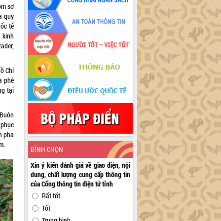
ồm sơ
à quy
ốc tế
 kinh
ader,
Hồ Chí
à phê
ng tại
 Buôn
 phục
ễn pha
m.
BÌNH CHỌN
Xin ý kiến đánh giá về giao diện, nội
dung, chất lượng cung cấp thông tin
của Cổng thông tin điện tử tỉnh
Rất tốt
Tốt
Trung bình