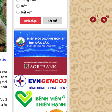
Kém
Rất kém
Bình chọn
Kết quả
p tác
a vào
5 năm
 thời
g phát
Top 3
á trị