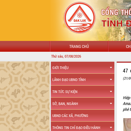
TRANG CHỦ
CH
Thứ sáu, 07/08/2026
C
GIỚI THIỆU
47 
(21/0
LÃNH ĐẠO UBND TỈNH
TIN TỨC SỰ KIỆN
Hiệp
Amaz
SỞ, BAN, NGÀNH
phê 
UBND CÁC XÃ, PHƯỜNG
THÔNG TIN CHỈ ĐẠO ĐIỀU HÀNH