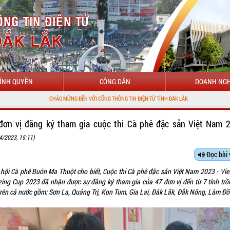
ÍNH QUYỀN
CÔNG DÂN
DOANH NGH
HÀO MỪNG ĐẾN VỚI CỔNG THÔNG TIN ĐIỆN TỬ TỈNH ĐẮK LẮK
đơn vị đăng ký tham gia cuộc thi Cà phê đặc sản Việt Nam 
4/2023, 15:11)
Đọc bài 
 hội Cà phê Buôn Ma Thuột cho biết, Cuộc thi Cà phê đặc sản Việt Nam 2023 - Vi
ing Cup 2023 đã nhận được sự đăng ký tham gia của 47 đơn vị đến từ 7 tỉnh trồ
trên cả nước gồm: Sơn La, Quảng Trị, Kon Tum, Gia Lai, Đắk Lắk, Đắk Nông, Lâm Đ