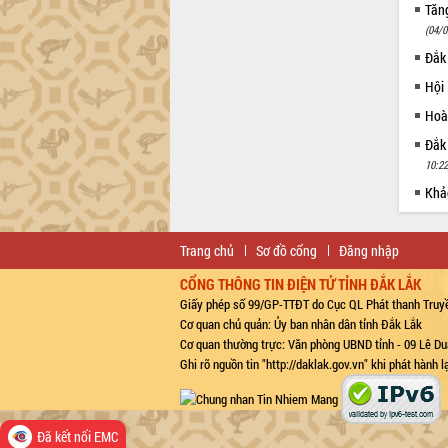
Tăng
(04/0
Đắk
Hội
Hoà
Đắk
10:22
Khảo
Trang chủ
Sơ đồ cổng
Đăng nhập
CỔNG THÔNG TIN ĐIỆN TỬ TỈNH ĐẮK LẮK
Giấy phép số 99/GP-TTĐT do Cục QL Phát thanh Truyề
Cơ quan chủ quản: Ủy ban nhân dân tỉnh Đắk Lắk
Cơ quan thường trực: Văn phòng UBND tỉnh - 09 Lê Du
Ghi rõ nguồn tin "http://daklak.gov.vn" khi phát hành 
Đã kết nối EMC