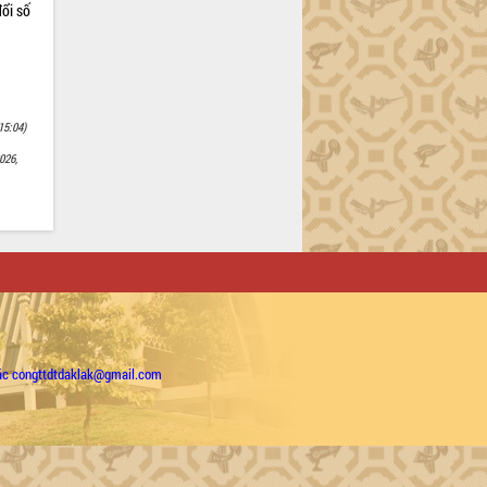
ổi số
15:04)
026,
ặc congttdtdaklak@gmail.com