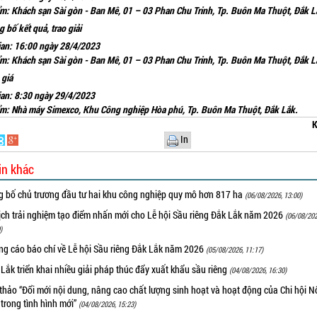
ểm: Khách sạn Sài gòn - Ban Mê, 01 – 03 Phan Chu Trinh, Tp. Buôn Ma Thuột, Đắk L
 bố kết quả, trao giải
ian: 16:00 ngày 28/4/2023
ểm: Khách sạn Sài gòn - Ban Mê, 01 – 03 Phan Chu Trinh, Tp. Buôn Ma Thuột, Đắk L
 giá
ian: 8:30 ngày 29/4/2023
ểm: Nhà máy Simexco, Khu Công nghiệp Hòa phú, Tp. Buôn Ma Thuột, Đắk Lắk.
K
In
in khác
g bố chủ trương đầu tư hai khu công nghiệp quy mô hơn 817 ha
(06/08/2026, 13:00)
ịch trải nghiệm tạo điểm nhấn mới cho Lễ hội Sầu riêng Đắk Lắk năm 2026
(06/08/202
)
ng cáo báo chí về Lễ hội Sầu riêng Đắk Lắk năm 2026
(05/08/2026, 11:17)
Lắk triển khai nhiều giải pháp thúc đẩy xuất khẩu sầu riêng
(04/08/2026, 16:30)
thảo “Đổi mới nội dung, nâng cao chất lượng sinh hoạt và hoạt động của Chi hội 
trong tình hình mới”
(04/08/2026, 15:23)