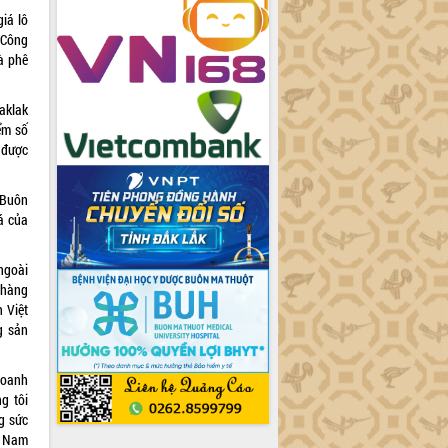
iá lô
 Công
à phê
aklak
ểm số
 được
 Buôn
á của
ngoài
 hàng
 Việt
g sản
doanh
g tôi
g sức
t Nam