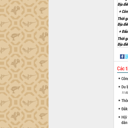
Địa đi
+ Công
Thời g
Địa đi
+ Đấu
Thời g
Địa đi
Các t
Côn
Du l
11:00
Thô
Đắk 
Hội 
dân 