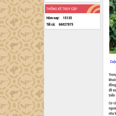
THỐNG KÊ TRUY CẬP
Hôm nay:
15135
Tất cả:
66027875
Cuộc
Tron
khuô
đồng
đề xu
triển
Cơ c
ngoà
như 