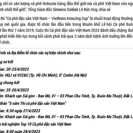
g chỉ có sản lượng cà phê Robusta hàng đầu thế giới mà cà phê Việt Nam còn ng
nh nhất thế giới”, Tổng Giám đốc Simexco Daklak Lê Đức Huy, chia sẻ.
 thi “Cà phê đặc sản Việt Nam – VietNam Amazing Cup” là chuỗi hoạt động thường 
uy mô quốc gia, được tổ chức lần đầu tiên trong khuôn khổ Lễ hội Cà phê Bu
t lần thứ 7 năm 2019. Cuộc thi Cà phê đặc sản Việt Nam 2023 đánh dấu chặng đư
hát triển liên tục trong bối cảnh phải trải qua 2 năm dịch bệnh ảnh hưởng lớn đế
ổ chức.
trình và địa điểm tổ chức các sự kiện chính như sau:
 sơ kết
ian: 20-23/4/2023
ểm: HQJ vả VCC&C (Tp. Hồ Chí Minh); D’ Codes (Hà Nội)
g chung kết
ian: 25-26/4/2023
ểm: Khách sạn Sài gòn - Ban Mê, 01 – 03 Phan Chu Trinh, Tp. Buôn Ma Thuột, Đắk L
 thảo “5 năm Thi cà phê đặc sản Việt Nam”
ian: 8:30 ngày 27/4/2023
ểm: Khách sạn Sài gòn - Ban Mê, 01 – 03 Phan Chu Trinh, Tp. Buôn Ma Thuột, Đắk L
 trải nghiệm Top 10 Cà phê đặc sản Việt Nam
ian: 8:00 ngày 28/4/2023