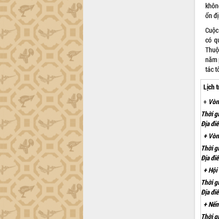
khôn
ổn đị
Cuộc
có q
Thuộ
năm p
tác t
Lịch 
+
Vòng
Thời g
Địa đi
+ Vòn
Thời g
Địa đi
+ Hội
Thời g
Địa đi
+ Nếm
Thời g