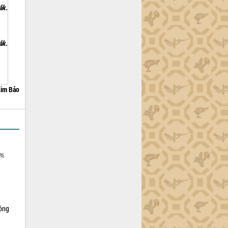
ắk.
ắk.
im Bảo
6,
Nông