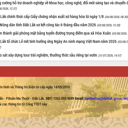
 cường hỗ trợ doanh nghiệp về khoa học, công nghệ, đổi mới sáng tạo và chuyển đ
8/2026, 12:37)
 Lắk chính thức cấp Giấy chứng nhận xuất xứ hàng hóa từ ngày 1/8
(04/08/2026, 08:30)
 Nông dân tỉnh Đắk Lắk sơ kết công tác 6 tháng đầu năm 2026
(03/08/2026, 15:28)
n thành giải phóng mặt bằng tuyến đường trọng điểm qua xã Hòa Xuân
(03/08/2026, 
 Lắk tổ chức Lễ mít tinh hưởng ứng Ngày An ninh mạng Việt Nam năm 2026
(03/08/2
)
 sát xây dựng tour trải nghiệm, thưởng thức sầu riêng tại vườn
(31/07/2026, 14:57)
n hình và Thông tin Điện tử cấp ngày 14/05/2010
ẩn - P.Buôn Ma Thuột - Đắk Lắk.
SĐT:
0262.859.9699
Email:
banbientap@daklak.gov.vn ho
lại các thông tin từ Cổng TTĐT này