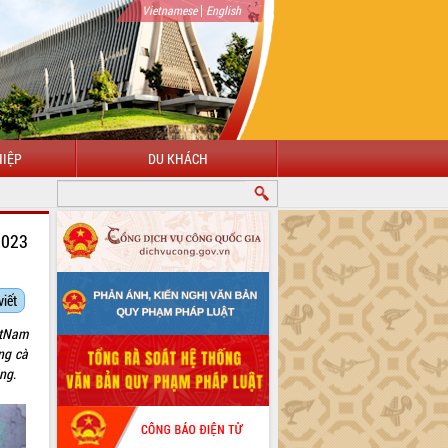
|
Vietnamese
English
IỆP
DU KHÁCH
2023
viết
etNam
ng cà
ồng
.