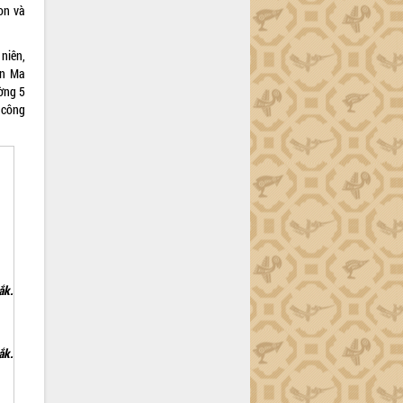
on và
niên,
ôn Ma
ờng 5
n công
ắk.
ắk.