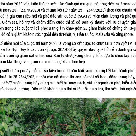
 thi năm 2023 vẫn tuân thủ nguyên tắc đánh giá mù qua mã hóa; diễn ra 2 vòng g
(từ ngày 20 – 23/4/2023) và chung kết (từ ngày 25 – 26/4/2023) theo tiêu chuẩn v
h đánh giá của Hiệp hội cà phê đặc sản quốc tế (SCA) và Viện chất lượng cà phê qu
). Giám sát, hỗ trợ và chấm điểm cuộc thi sẽ có Ban kỹ thuật, với 10 chuyên gia
ệm trong các cuộc thi cà phê; Ban giám khảo gồm 23 giám khảo có chứng chỉ Q-gr
g đó có 9 giám khảo nước ngoài đến từ Nhật, Ý, Hàn Quốc, Malaysia và Singapore.
ố điểm mới của cuộc thi năm 2023 là vòng sơ kết được tổ chức tại 3 đơn vị ở TP. 
 và Hà Nội. Đây là các đơn vị được SCA/CQI ủy quyền đào tạo/thử nếm đánh giá c
ản, dưới sự giám sát online của Ban tổ chức; vòng chung kết được tổ chức tập tru
uôn Ma Thuột và người xem có thể dự khán trực tiếp.
g suốt những ngày diễn ra sự kiện trong khuôn khổ vòng chung kết tại thành phố
huột từ 25-28/4/202, ngoài các nội dung thi còn có một số hoạt động trưng bày,
 phê đặc sản; trưng bày dụng cụ, thiết bị, máy, sách, vật tư ngành cà phê; biễu di
trò chơi có thưởng…Đây sẽ là không gian thú vị kết nối, giao lưu, tìm hiểu, trải nghiệ