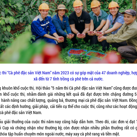
 thi “Cà phê đặc sản Việt Nam” năm 2023 có sự góp mặt của 47 doanh nghiệp, hợ
xã đến từ 7 tỉnh trồng cà phê trên cả nước.
g khuôn khổ cuộc thi, Hội thảo “5 năm thi Cà phê đặc sản Việt Nam” cũng được đư
n khổ cuộc thi, nhằm đánh giá những kết quả đã đạt được trên chặng đường 
 hành nâng cao chất lượng, quảng bá, thương mại cà phê đặc sản Việt Nam. Đồng
ất các định hướng, giải pháp, cải tiến cụ thể cho cuộc thi, cũng như các hoạt độn
 cà phê đặc sản Việt Nam.
ấu giải thưởng của cuộc thi năm nay cũng hấp dẫn hơn. Theo đó, các đơn vị đạt 
i Cup và chứng nhận như thường kỳ, còn được nhận nhiều phần thưởng rất có gi
khóa tập huấn chuyên môn ngoài nước, máy xay cà phê rang và tiền mặt.