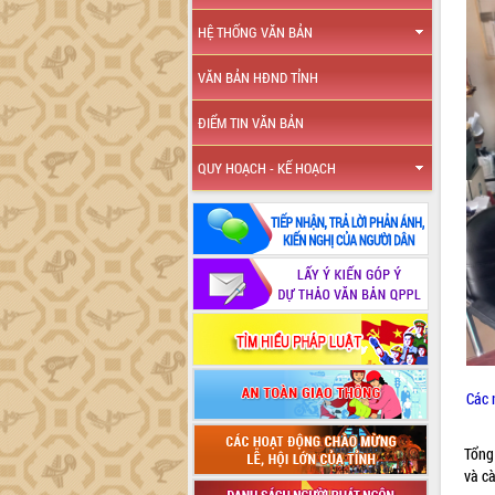
HỆ THỐNG VĂN BẢN
VĂN BẢN HĐND TỈNH
ĐIỂM TIN VĂN BẢN
QUY HOẠCH - KẾ HOẠCH
Các 
Tổng
và c