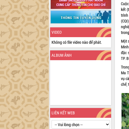
Cuộc
kết 
trìn
(CQI
nghi
VIDEO
tron
Một s
Không có file video nào để phát.
Minh
đặc s
ALBUM ẢNH
TP. B
Tron
Ma T
vụ cà
chế; 
LIÊN KẾT WEB