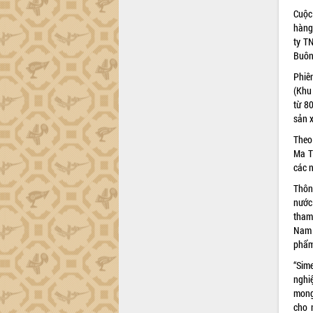
Cuộc
hàng
ty T
Buôn
Phiê
(Khu
từ 8
sản x
Theo
Ma T
các n
Thôn
nước
tham
Nam 
phẩm
“Sim
nghi
mong
cho 